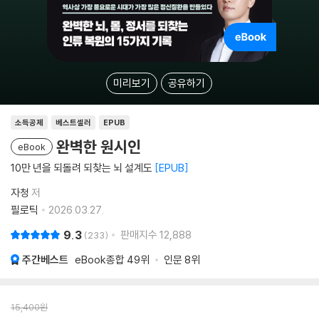
미리보기
공유하기
소득공제
베스트셀러
EPUB
완벽한 원시인
eBook
10만 년을 되돌려 되찾는 뇌 설계도
EPUB
자청
저
필로틱
2026.03.27.
9.3
판매지수
12,888
233
주간베스트
eBook종합
49위
인문
8위
15,400
원