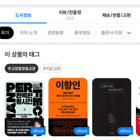
리뷰/한줄평
도서정보
배송/반품/교환
233
목차
저자 소개
관련분류
품목정보
출판사 리뷰
이 상품의 태그
#교양을쌓을교양
#1일1교양