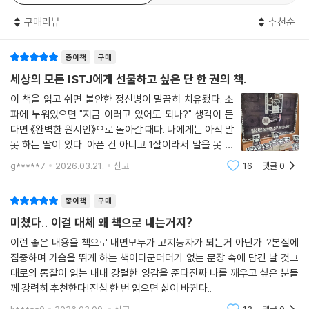
‘원시인이라면 했을까, 안 했을까?’
구매리뷰
추천순
『완벽한 원시인』이 제시하는 15개 버튼은 인간의 뇌에 이미 내장된 생존
종이책
구매
기본값이다. 수면, 물, 호흡, 빛, 걷기, 영양, 운동, 관계…. 여러 번 들었고
한 번쯤 실천해봤을 법한 방법들이다. 하지만 여전히 사람들은 하다 말고
세상의 모든 ISTJ에게 선물하고 싶은 단 한 권의 책.
멈춰서서 망설인다. ‘하루 2리터 물 마시기 vs 너무 많이 마시면 독’, ‘공복
이 책을 읽고 쉬면 불안한 정신병이 말끔히 치유됐다. 소
운동 vs 공복 운동으로 인한 근손실’, ‘단백질 챙겨 먹기 vs 신장을 망치는
파에 누워있으면 "지금 이러고 있어도 되나?" 생각이 든
과도한 단백질’…. 저자는 수백 권의 책을 읽고 수백 가지를 실험하면서 이
다면 《완벽한 원시인》으로 돌아갈 때다. 나에게는 아직 말
모든 혼란을 하나의 질문으로 정리했다. ‘원시인이 했을까, 안 했을까?’ 이
못 하는 딸이 있다. 아픈 건 아니고 1살이라서 말을 못 한
질문 하나로 수많은 정보가 걸러진다.
다. 가끔 옹알이할 때 눈빛이 "아빠, 세상이 뭐야?" 묻는
g*****7
2026.03.21.
신고
16
댓글
0
것 같다.이 아이한테 읽어주고 싶은 첫 책이 생겼다.나는
쉬면 불안한 사람이다. 소파에 누워있
유튜브 쇼츠는 원시시대에 없었다. 그 자체로 뇌를 망친다. 1년에 몇 번 꿀
종이책
구매
을 발견하는 게 전부였다. 그 이상의 설탕은 중독된다. 사냥 중 다른 생각을
미쳤다.. 이걸 대체 왜 책으로 내는거지?
하면 죽는 현실에서 멀티태스킹은 그 자체로 뇌가 과부하된다. 사냥을 나
서는 길은 현대의 존2 운동이고, 사냥감을 추격하는 짧은 집중의 시간은
이런 좋은 내용을 책으로 내면모두가 고지능자가 되는거 아닌가..?본질에
집중하며 가슴을 뛰게 하는 책이다군더더기 없는 문장 속에 담긴 날 것그
인터벌 트레이닝과 닮았다. 인간은 이 두 리듬을 함께 설계된 존재다. 부족
대로의 통찰이 읽는 내내 강렬한 영감을 준다진짜 나를 깨우고 싶은 분들
원과의 대면은 매일 불 앞에서 이뤄졌고, 그 시간은 뇌에서 옥시토신이 분
께 강력히 추천한다!진심 한 번 읽으면 삶이 바뀐다..
비되며 ‘나는 혼자가 아니다’라고 확인받는 생존의 순간이었다.