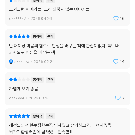
종이책
구매
그저그런 이야기들.. 그리 와닿지 않는 이야기들..
c******7
2026.04.26.
16
종이책
구매
난 더이상 마음의 힘으로 인생을 바꾸는 책에 관심이없다. 팩트와
과학으로 인생을 바꾸는 책
s*****a
2026.02.24.
14
종이책
구매
가볍게 보기 좋음
d*****e
2026.03.26.
7
종이책
구매
레전드의책 한문장한문장 넘재밌고 유익하고 걍 ㄹㅇ재밌음
뇌과학환장러인데 넘재밌고 만족함!!