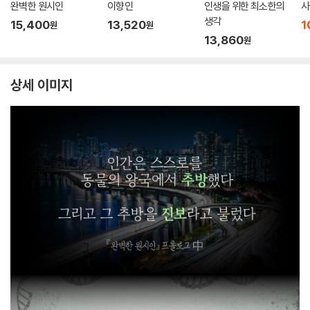
완벽한 원시인
이향인
인생을 위한 최소한의
사
생각
15,400
13,520
1
원
원
13,860
원
상세 이미지