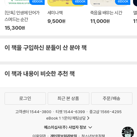
[단독] 인생에 단어가
세미나책
죽음을 배우는 시간
앨
스며드는 순간
9,500
11,000
1
원
원
15,300
원
이 책을 구입하신 분들이 산 분야 책
이 책과 내용이 비슷한 추천 책
로그인
최근 본 상품
주문/배송
고객센터 1544-3800
티켓 1544-6399
중고샵 1566-4295
eBook 1:1문의/채팅상담
예스이십사(주) 사업자 정보
이용약관
개인정보처리방침
청소년보호정책