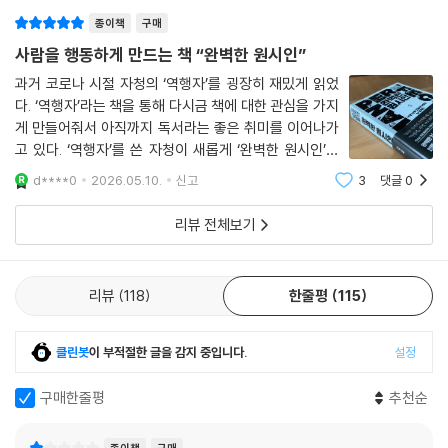
종이책
구매
만약 당신이 충분히 알고 있고, 여러 번 시도했고, 그래도 늘 같은 자리로
사람을 행동하게 만드는 책 “완벽한 원시인”
돌아왔다면 그건 의지의 문제가 아니다. 이미 전투 중인 뇌에게 무리였다.
『완벽한 원시인』은 인간이 정상적으로 작동하는 조건에 대한 책이다. 이제
과거 코로나 시절 자청의 ‘역행자’를 굉장히 재밌게 읽었
당신이 선택할 차례다. 더 버틸 것인가, 전투를 끝낼 것인가.
다. ‘역행자’라는 책을 통해 다시금 책에 대한 관심을 가지
게 만들어줘서 아직까지 독서라는 좋은 취미를 이어나가
고 있다. ‘역행자’를 쓴 자청이 새롭게 ‘완벽한 원시인’을
발간했다는 소식을 접하고 발간 즉시 바로 ‘완벽한 원시
d****0
2026.05.10.
신고
3
댓글
0
인’ 책을 구입하였다.역행자라는 책을 읽을 때부터 느꼈는
데, 자청이라는 작가는 책을 통
리뷰 전체보기
리뷰
118
한줄평
115
클린봇
이 부적절한 글을 감지 중입니다.
설정
구매한줄평
추천순