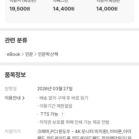
역행자 (확장판)
빅퀘스천
역행자 확장판
19,500
14,400
14,000
원
원
원
원시인의 야생성을 되찾은 법
BUTTON 7. 의도된 불편함
뇌는 편안함 속에서 퇴화하고, 자극 속에서 성장한다
BUTTON 8. 근력 운동
관련 분류
몸이 강해지면 뇌는 평온해진다
BUTTON 9. 고강도 운동
eBook
인문
인문학산책
사냥감을 쫓지 않는 원시인은 병든다
LEVEL 3: 연결
품목정보
원시인이 혼자인 법은 없다
발행일
2026년 03월 27일
BUTTON 10. 부족의 탄생, 연결
이용안내
배송 없이 구매 후 바로 읽기
팔로워 1,500명 대신 진짜 친구 5명
이용기간 제한없음
BUTTON 11. 연결의 화학작용, 대면
TTS 가능
뇌가 설계한 최고의 진통제, 눈맞춤과 스킨십
저작권 보호를 위해 인쇄 기능 제공 안함
BUTTON 12. 너무나 이기적인, 기여
공허함은 소유로 채워지지 않는다
지원기기
크레마,PC(윈도우 - 4K 모니터 미지원),아이폰,아이
패드,안드로이드폰,안드로이드패드,전자책단말기(저
BUTTON 13. 섹스