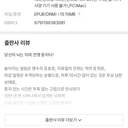
사양 기기 사용 불가),PC(Mac)
뇌가 가장 갈망하는 보상
파일/용량
EPUB(DRM) | 15.15MB
LEVEL 4: 초월
ISBN13
9791199383081
뇌가 정렬되고, 몰입하는 순간 초월한다
BUTTON 14. 탈집중
출판사 리뷰
아무것도 하지 않을 때 가장 많이 바뀐다
BUTTON 15. 최상의 보상, 몰입
당신의 뇌는 이미 전쟁 중이다!
자의식이 사라질 때 느끼는 가장 강한 행복
쏟아지는 알림은 맹수의 포효로, 지옥철의 인파는 적의 포위로,
ERROR: 구멍
마감 일정은 추격당하는 상황으로, 하루 10시간 앉아 있는 것은 부상 당한
상태로,
현대인은 독이 깨진지도 모르고 물을 붓는다
혼자 있는 시간은 부족 없는 고립으로 인식된다
화학적 구멍
10만 년 전 사바나에서 설계된 뇌에게
뇌를 속이는 3가지 사기꾼, 술, 설탕, 담배
오늘 당신의 다짐과 노력은 소음일 뿐이다
디지털 구멍
왜 어떤 자극은 괜찮고, 어떤 자극은 뇌를 망치는가
‘완벽한 원시인’은
출판사 리뷰 더보기
행동적 구멍
의지를 단련하기보다 조건을 복원하고,