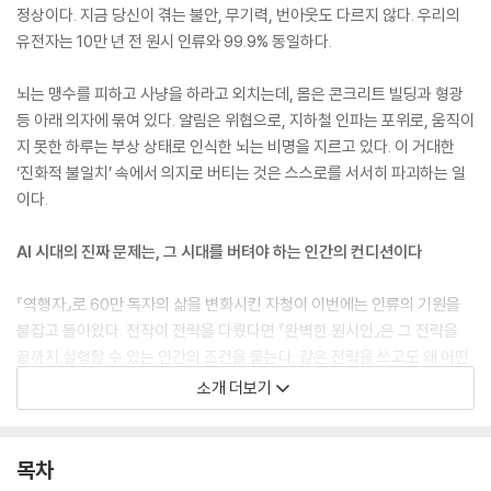
정상이다. 지금 당신이 겪는 불안, 무기력, 번아웃도 다르지 않다. 우리의
유전자는 10만 년 전 원시 인류와 99.9% 동일하다.
뇌는 맹수를 피하고 사냥을 하라고 외치는데, 몸은 콘크리트 빌딩과 형광
등 아래 의자에 묶여 있다. 알림은 위협으로, 지하철 인파는 포위로, 움직이
지 못한 하루는 부상 상태로 인식한 뇌는 비명을 지르고 있다. 이 거대한
‘진화적 불일치’ 속에서 의지로 버티는 것은 스스로를 서서히 파괴하는 일
이다.
AI 시대의 진짜 문제는, 그 시대를 버텨야 하는 인간의 컨디션이다
『역행자』로 60만 독자의 삶을 변화시킨 자청이 이번에는 인류의 기원을
붙잡고 돌아왔다. 전작이 전략을 다뤘다면 『완벽한 원시인』은 그 전략을
끝까지 실행할 수 있는 인간의 조건을 묻는다. 같은 전략을 쓰고도 왜 어떤
사람은 끝까지 가고, 어떤 사람은 중간에 무너지는가. 그 질문에 답하기 위
소개 더보기
해 저자는 ‘원시인’을 소환했다. AI는 세상을 빠르게 바꾸고 있지만, 그 변
화는 단번에 오지 않는다. 우리는 수십 년간 바뀌는 중인 세계를 통과해야
한다. 이 시기의 가장 큰 위협은 실직이나 기술 격차가 아니다. 가장 먼저
목차
무너지는 것은 인간의 컨디션이다.