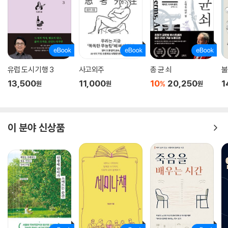
유럽 도시 기행 3
사고외주
총 균 쇠
불
13,500
11,000
10
20,250
1
%
원
원
원
이 분야 신상품