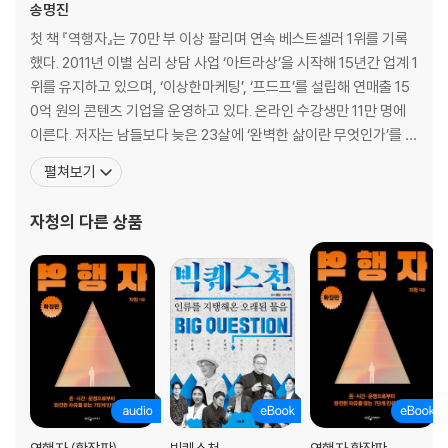
고장 난 엔진을 다시 켜는 법
송명진
BUTTON 1. 밤늦게 찾아온 청소부, 수면
첫 책 『역행자』는 70만 부 이상 팔리며 연속 베스트셀러 1위를 기록
뇌가 독소를 씻어내는 유일한 시간
했다. 2011년 이별 심리 상담 사업 ‘아트라상’을 시작해 15년간 업계 1
BUTTON 2. 가장 값싼 최고급 원료, 물
위를 유지하고 있으며, ‘이상한마케팅’, ‘프드프’를 설립해 연매출 15
탈수 2%가 당신의 지능 20%를 훔쳐 간다.
0억 원의 콘텐츠 기업을 운영하고 있다. 온라인 수강생만 11만 명에
BUTTON 3. 5초의 마법, 호흡
이른다. 저자는 남들보다 늦은 23살에 ‘완벽한 삶이란 무엇인가’를 고
생각으로는 감정을 막을 수 없다
민하다 철학과에 진학했다. 하지만 철학이 진리에 다가설 수 없음을
펼쳐보기
느끼고 사업을 시작해, 사업가의 길을 걸은 지 15년째다. 그 과정에서
LEVEL 1: 안정
도 뇌과학, 진화생물학, 인문학, 철학, 과학 책을 탐독하며 블로그와
자청
의 다른 상품
유튜브에 끊임없이
뇌가 다시 움직이기 시작했다
BUTTON 4. 생체 시계의 지배자, 햇빛
아침 15분이 24시간을 결정한다
BUTTON 5. 원시인 모드의 핵심, 걷기
보더콜리에게 2시간, 인간에게는 몇 시간?
BUTTON 6. 영양의 본질
뇌는 칼로리를 세지 않는다. 영양을 센다
LEVEL 2: 성장