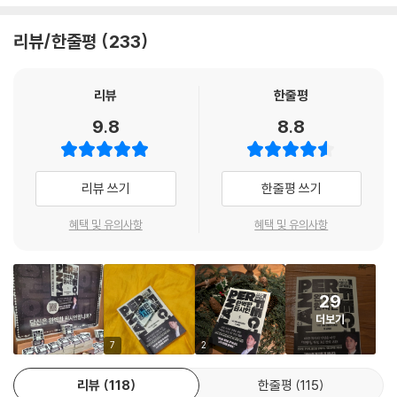
멀티태스킹이라는 뇌의 급발진
결심을 반복하기보다 순서를 바로잡는 삶을 산다
인지적 구멍
리뷰/한줄평
233
생각이 뇌를 소모시키는 방식
우리는 고장 난 존재가 아니다. 다만 인간이 작동하도록 설계된 조건에서
응급 처치
너무 멀리 떨어져 살아왔을 뿐이다. 저자가 말하는 완벽한 원시인(Perfec
아무것도 할 수 없을 때, 최소한의 매뉴얼
t Caveman)이란, 인류가 어떻게 설계되었는지를 이해하고, 그 설계가
리뷰
한줄평
작동하도록 자신의 환경을 조정하는 사람이다. 의지를 단련하기보다 조건
9.8
8.8
END: 궁극의 질문
을 복원하고, 결심을 반복하기보다 순서를 바로잡는 삶. 그렇게 뇌가 제 기
능을 되찾기 시작하면 변화는 생각보다 빠르다. 3개월 후, 아침이 달라진
고차원 사고를 갖게 된 돌연변이 원시인
다. 이유 없이 무거운 날이 줄어들고, 우울이 나를 삼키지 못하며, 관계가
리뷰 쓰기
한줄평 쓰기
당신의 기원
안정된다.
1만 년 전 논밭이 당신의 뇌를 만들었다
혜택 및 유의사항
혜택 및 유의사항
생각하는 종의 출현
배우자가 먼저 알아채고, 아이가 더 웃는다. 질문이 바뀐다. ‘왜 이렇게 힘
배가 불러도 ‘왜’를 묻는 돌연변이들
들까’가 아니라 ‘이 힘으로 무엇을 할까’를 묻기 시작한다. 『완벽한 원시인』
개체의 시대
이 약속하는 것은 성공이 아니다. 지금 이 시대에 인간이 정상적으로 작동
29
개성은 발명이 아니라 발견이다
하는 법, 그리고 그 정상 상태가 지닌 힘에 대한 이야기다. 10만 년의 진화
더보기
가 축적된 유전자를 깨우는 이 책은, 2026년 당신이 쥐어야 할 단 한 권의
에필로그: 멸종 위기종
인생 공략집이 될 것이다.
7
2
리뷰
118
한줄평
115
더 많은 정보 대신 인간 본연의 기준으로, 원시인다움