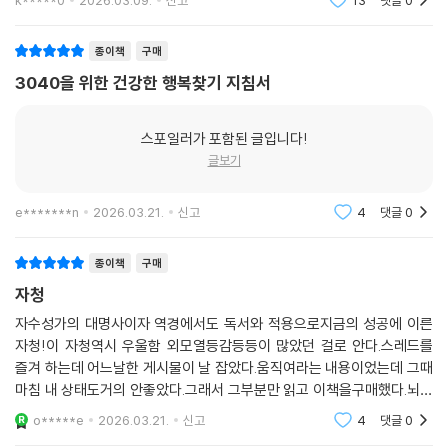
k*****0
2026.03.09.
신고
13
댓글
0
“운동도 해봤고, 명상도 해봤는데 안 되더라.”
문제는 순서다: 생존·항상성·성장·연결·초월, 5단계 레벨 시스템
종이책
구매
3040을 위한 건강한 행복찾기 지침서
문제는 현대 사회다. 우리는 버튼을 눌렀다고 착각한다. 커피를 마셨지만
물은 아니었고, 헬스장에 갔지만 하루의 리듬은 아니었고, 음식은 먹었지
스포일러가 포함된 글입니다!
만 영양은 채워지지 않았다. 팔로워는 늘었지만 내 부족은 없다. 버튼을 잘
글보기
누른 사람도 크게 다르지 않다. “운동도 해봤고, 명상도 해봤는데 안 되더
라.” 왜 그럴까? 잘못된 순서로 눌렀기 때문이다.
e*******n
2026.03.21.
신고
4
댓글
0
뇌는 한 번에 완성된 장치가 아니다. 38억 년 동안 아래에서 위로 층층이
쌓인 구조다. 가장 아래의 생존 회로가 꺼져 있으면, 그 위의 어떤 버튼도
종이책
구매
제대로 작동하지 않는다. 잠이 무너지면 의미는 흐려지고, 수분이 부족하
자청
면 의욕은 마르며, 호흡이 얕아지면 감정은 제어되지 않는다. 그래서 이 책
자수성가의 대명사이자 역경에서도 독서와 적용으로지금의 성공에 이른
은 15개 버튼을 뇌가 진화해온 역사적 층위에 따라 생존·항상성·성장·연결
자청!이 자청역시 우울함 외모열등감등등이 많았던 걸로 안다.스레드를
·초월, 5개 레벨로 정렬했다. 이 순서대로 버튼을 누를 때, 뇌는 제 성능을
즐겨 하는데 어느날한 게시물이 날 잡았다.움직여라는 내용이었는데 그때
되찾는다. 아무리 좋은 음식을 먹고, 러닝을 하며, 도파민을 관리해도 가장
마침 내 상태도거의 안좋았다.그래서 그부분만 읽고 이책을구매했다.뇌과
기초적인 층위가 불안정하면 최상의 컨디션은 만들어지지 않는다. 지금까
학서라고 봐도 좋을정도로 희망 부푼 문장들이 많고 당장이라도 나을 수
o*****e
2026.03.21.
신고
4
댓글
0
지 당신이 실패한 이유도 여기에 있을 것이다.
있다는 생각이든다.