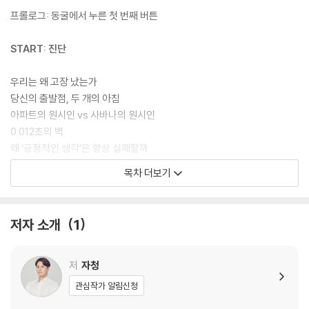
프롤로그: 동굴에서 누른 첫 번째 버튼
이미 많은 사람들이 아무 일도 일어나지 않았는데 지쳐 있다. 이는 AI 때문
이 아니라 10만 년 전 설계된 뇌가 지금의 환경과 어긋난 채 작동하고 있기
START: 진단
때문이다. 필요한 것은 기술이나 마음가짐이 아니라 지금 꺼져 있는 뇌의
기본값을 다시 켜는 일이다. 『완벽한 원시인』은 구석기의 뇌로 첨단의 시
우리는 왜 고장 났는가
대를 돌파해야 하는 당신을 위한, 가장 과학적이고도 본능적인 ‘인체 복구
당신의 출발점, 두 개의 아침
매뉴얼’이다.
아파트의 원시인 vs 사바나의 원시인
0.012초의 벽
왜 ‘긍정적인 생각’은 항상 실패할까
움직임의 배신
목차 더보기
앉아 있는 것은 흡연보다 위험하다
도파민 파산
은행 파산보다 더 무서운 도파민 파산
저자 소개
1
음식의 배신
배는 불렀는데 뇌는 굶주리고 있다
저
자청
LEVEL 0: 생존
관심작가 알림신청