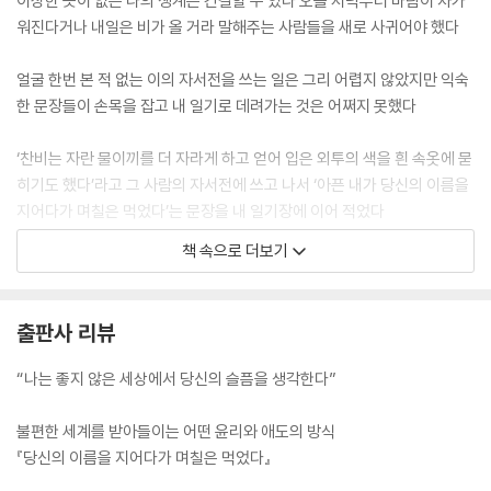
이상한 뜻이 없는 나의 생계는 간결할 수 있다 오늘 저녁부터 바람이 차가
세상 끝 등대 2
워진다거나 내일은 비가 올 거라 말해주는 사람들을 새로 사귀어야 했다
발문│이번 생의 장례를 미리 지내며 시인은 시를 쓰네
허수경(시인)
얼굴 한번 본 적 없는 이의 자서전을 쓰는 일은 그리 어렵지 않았지만 익숙
한 문장들이 손목을 잡고 내 일기로 데려가는 것은 어쩌지 못했다
‘찬비는 자란 물이끼를 더 자라게 하고 얻어 입은 외투의 색을 흰 속옷에 묻
히기도 했다’라고 그 사람의 자서전에 쓰고 나서 ‘아픈 내가 당신의 이름을
지어다가 며칠은 먹었다’는 문장을 내 일기장에 이어 적었다
책 속으로 더보기
우리는 그러지 못했지만 모든 글의 만남은 언제나 아름다워야 한다는 마음
이었다
--- 「당신의 이름을 지어다가 며칠은 먹었다」중에서
출판사 리뷰
철봉에 오래 매달리는 일은
“나는 좋지 않은 세상에서 당신의 슬픔을 생각한다”
이제 자랑이 되지 않는다
불편한 세계를 받아들이는 어떤 윤리와 애도의 방식
폐가 아픈 일도
『당신의 이름을 지어다가 며칠은 먹었다』
이제 자랑이 되지 않는다