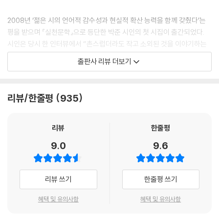
눈이 작은 일도
2008년 ‘젊은 시의 언어적 감수성과 현실적 확산 능력을 함께 갖췄다’는
눈물이 많은 일도
평을 받으며 『실천문학』으로 등단한 박준 시인의 첫 시집이 출간되었다.
자랑이 되지 않는다
시인은 당시 한 인터뷰에서 “촌스럽더라도 작고 소외된 것을 이야기하는
시인이 되고 싶어요. 엄숙주의에서 해방된 세대의 가능성은 시에서도 무한
출판사 리뷰 더보기
하지만 작은 눈에서
하다고 봐요”라 말한 바 있다. 그렇게 ‘작고 소외된’ 것들에 끝없이 관심을
그 많은 눈물을 흘렸던
두고 탐구해온 지난 4년, 이제 막 삼십대에 접어든 이 젊은 시인의 성장이
당신의 슬픔은 아직 자랑이 될 수 있다
궁금하다. 모름지기 성장이란 삶의 근원적인 슬픔을 깨닫는 것일 터, 이번
리뷰/한줄평
935
시집에 이 세계를 받아들이고 살아간다는 것, 그리고 그 안에서 마주하는
나는 좋지 않은 세상에서
죽음의 순간들에 대한 사유가 짙은 것은, 박준 시인의 깊어져가는 세계를
당신의 슬픔을 생각한다
증거할 것이다.
리뷰
한줄평
9.0
9.6
좋지 않은 세상에서
1.
당신의 슬픔을 생각하는 것은
박준 시의 특징 가운데 하나로 ‘서사성’을 들 수 있다. 일련의 서사 위에 최
근 젊은 시인들 사이에서 유행하는 전위나 그로테스크한 이미지 대신 낯설
리뷰 쓰기
한줄평 쓰기
땅이 집을 잃어가고
지 않은 서정으로 무장해 오히려 참신하고 편안한 느낌을 준다. 그중에서
집이 사람을 잃어가는 일처럼
도 특별한 것은 특정한 사건사고의 묘사로 읽히는 시가 빈번하다는 점인
혜택 및 유의사항
혜택 및 유의사항
아득하다
데, 그것이 시적 화자에게 어떤 의미로 남았는지에 초점을 맞추지 않고 사