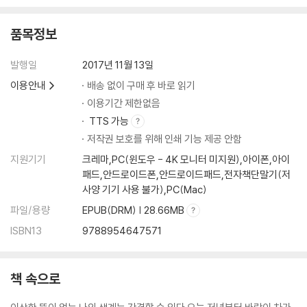
연
눈썹?1987년
품목정보
발행일
2017년 11월 13일
4부 눈이 가장 먼저 붓는다
이용안내
배송 없이 구매 후 바로 읽기
연화석재
2박 3일
이용기간 제한없음
잠들지 않는 숲
TTS 가능
입속에서 넘어지는 하루
저작권 보호를 위해 인쇄 기능 제공 안함
희망소비자가격
지원기기
크레마,PC(윈도우 - 4K 모니터 미지원),아이폰,아이
미인의 발
패드,안드로이드폰,안드로이드패드,전자책단말기(저
해남으로 보내는 편지
사양 기기 사용 불가),PC(Mac)
누비 골방
파일/용량
EPUB(DRM) | 28.66MB
가족의 휴일
ISBN13
9788954647571
유성고시원 화재기
오늘의 식단?영(暎)에게
동생
책 속으로
당신이라는 세상
세상 끝 등대 1