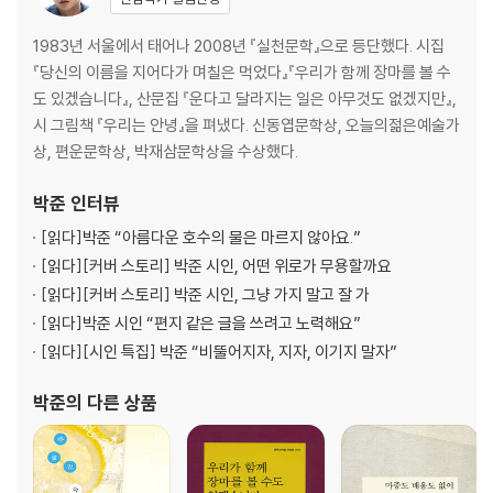
1983년 서울에서 태어나 2008년 『실천문학』으로 등단했다. 시집
2부 옷보다 못이 많았다
『당신의 이름을 지어다가 며칠은 먹었다』『우리가 함께 장마를 볼 수
지금은 우리가
도 있겠습니다』, 산문집 『운다고 달라지는 일은 아무것도 없겠지만』,
미인처럼 잠드는 봄날
시 그림책 『우리는 안녕』을 펴냈다. 신동엽문학상, 오늘의젊은예술가
유월의 독서
상, 편운문학상, 박재삼문학상을 수상했다.
호우주의보
기억하는 일
박준
인터뷰
야간자율학습
[읽다]
박준 “아름다운 호수의 물은 마르지 않아요.”
환절기
[읽다]
[커버 스토리] 박준 시인, 어떤 위로가 무용할까요
낙(落)
[읽다]
[커버 스토리] 박준 시인, 그냥 가지 말고 잘 가
오래된 유원지
[읽다]
박준 시인 “편지 같은 글을 쓰려고 노력해요”
파주
[읽다]
[시인 특집] 박준 “비뚤어지자, 지자, 이기지 말자”
발톱
당신의 이름을 지어다가 며칠은 먹었다
박준
의 다른 상품
학(鶴)
옷보다 못이 많았다
여름에 부르는 이름
이곳의 회화를 사랑하기로 합니다