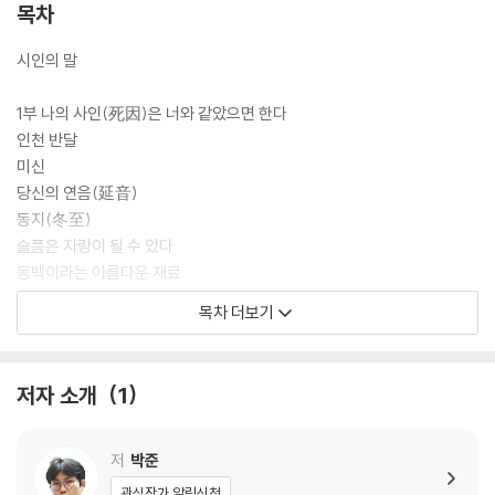
목차
시인의 말
1부 나의 사인(死因)은 너와 같았으면 한다
인천 반달
미신
당신의 연음(延音)
동지(冬至)
슬픔은 자랑이 될 수 있다
동백이라는 아름다운 재료
꾀병
목차 더보기
용산 가는 길?청파동 1
2:8?청파동 2
관음(觀音)?청파동 3
저자 소개
1
언덕이 언덕을 모르고 있을 때
光
나의 사인(死因)은 너와 같았으면 한다
저
박준
태백중앙병원
관심작가 알림신청