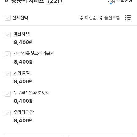
이 상품의 시리즈
221
알림신청
전체선택
최신순
품절포함
메신저 백
8,400
원
새 우정을 찾으러 가볼게
8,400
원
시와 물질
8,400
원
두부와 달걀과 보이저
8,400
원
우리의 파안
8,400
원