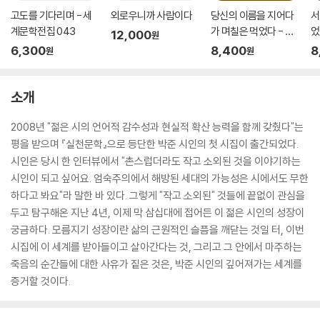
고도를 기다리며 - 세
외로우니까 사람이다
당신의 이름을 지어다
서
계문학전집 043
가 며칠은 먹었다 - 문
었
12,000
원
학동네시인선 032
6,300
8,400
8
원
원
소개
2008년 "젊은 시의 언어적 감수성과 현실적 확산 능력을 함께 갖췄다"는
평을 받으며 『실천문학』으로 등단한 박준 시인의 첫 시집이 출간되었다.
시인은 당시 한 인터뷰에서 "촌스럽더라도 작고 소외된 것을 이야기하는
시인이 되고 싶어요. 엄숙주의에서 해방된 세대의 가능성은 시에서도 무한
하다고 봐요"라 말한 바 있다. 그렇게 "작고 소외된" 것들에 끝없이 관심을
두고 탐구해온 지난 4년, 이제 막 삼십대에 접어든 이 젊은 시인의 성장이
궁금하다. 모름지기 성장이란 삶의 근원적인 슬픔을 깨닫는 것일 터, 이번
시집에 이 세계를 받아들이고 살아간다는 것, 그리고 그 안에서 마주하는
죽음의 순간들에 대한 사유가 짙은 것은, 박준 시인의 깊어져가는 세계를
증거할 것이다.