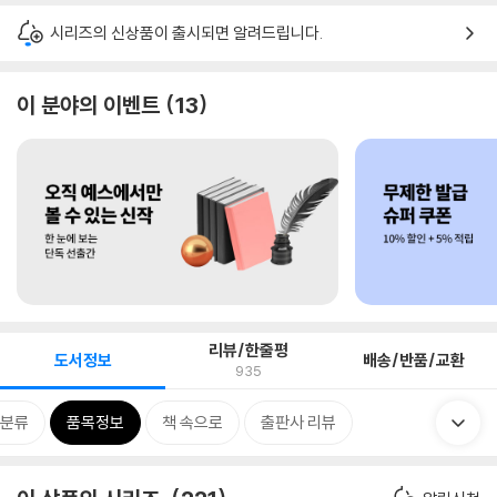
시리즈의 신상품이 출시되면 알려드립니다.
이 분야의 이벤트
13
리뷰/한줄평
도서정보
배송/반품/교환
935
분류
품목정보
책 속으로
출판사 리뷰