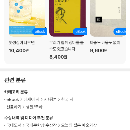
별들의 이주(移住)?화포천
광장
3부 흙에 종이를 묻는 놀이
모래내 그림자극
햇생강이 나오면
우리가 함께 장마를 볼
마중도 배웅도 없이
마음 한철
수도 있겠습니다
10,400
9,600
원
원
별의 평야
8,400
원
청룡열차
천마총 놀이터
가을이 겨울에게 여름이 봄에게
관련 분류
낙서
저녁?금강
카테고리 분류
문병?남한강
eBook
에세이 시
시/평론
한국 시
꽃의 계단
선물하기
생일/축하
눈을 감고
수상내역 및 미디어 추천 분류
날지 못하는 새는 있어도 울지 못하는 새는 없다
꼬마
국내도서
국내문학상 수상작
오늘의 젊은 예술가상