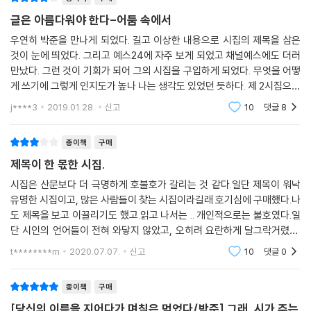
치는 달걀 냄새가 온 방실을 점유하고 있었죠 스탠드가 꺼지고 소방벨이
글은 아름다워야 한다-어둠 속에서
울린 것은 그때였습니다
―「유성고시원 화재기」 부분
우연히 박준을 만나게 되었다. 길고 이상한 내용으로 시집의 제목을 삼은
것이 눈에 띄었다. 그리고 예스24에 자주 보게 되었고 채널예스에도 더러
만났다. 그런 것이 기회가 되어 그의 시집을 구입하게 되었다. 무엇을 어떻
‘반디미용실 화재, 여직원 1명 사망’으로 일간지 사건사고란에 간략히 보도
게 쓰기에 그렇게 인지도가 높나 나는 생각도 있었던 듯하다. 제 2시집으로
되고 끝났을 일을 시인은 시로 남겼다. 덕분에 우리는 그녀를, 그녀의 삶을
불리는 ＜우리가 함께 장마를 볼 수 있겠습니다＞를 보면서 1시집은 어떤
들여다보고 애도할 수 있다. 구청에서 직원이 나올 때마다 정신이 돌아와
j****3
2019.01.28.
신고
10
댓글
8
글이 실렸을
바른말을 하는 치매 노인이 실은 사복을 입고 온 군인에게 속아 남편의 은
신처를 알려주고 말았던, 그리하여 혼자가 되었던 사연을 기록으로 밝혀줌
종이책
구매
(「기억하는 일」)으로써 우리는 노인을, 노인의 바른말을 이해할 수 있다.
제목이 한 몫한 시집.
「유성고시원 화재기」를 읽으면 우리는 그곳에 살던 사람들은 떠올려볼 수
시집은 산문보다 더 극명하게 호불호가 갈리는 것 같다.일단 제목이 워낙
있다. 화재가 누전인지 방화인지 끝내 알 수는 없지만 “그동안 울먹울먹했
유명한 시집이고, 많은 사람들이 찾는 시집이라길래 호기심에 구매했다.나
던 것들이 캄캄하게 울어버린 것이라 생각”된다는 진술자의 모호한 말이
도 제목을 보고 이끌리기도 했고.읽고 나서는 .. 개인적으로는 불호였다.일
어쩐지 명백한 진실인 것처럼 느껴진다. 이 역시 ‘유성고시원에서 화재가
단 시인의 언어들이 전혀 와닿지 않았고, 오히려 요란하게 달그락거렸다.
일어나 얼마의 재산피해와 인명피해가 있었다’로 요약될 일이었다. 이렇듯
애쓴 문장들의 흔적이 겹겹이 보여서 시를 읽는 내내 방해했다.잘쓰고 싶
t********m
2020.07.07.
신고
10
댓글
0
박준 시인은 ‘사건’을 ‘삶’으로 바꾼다. 대개 결핍된 사람들의 삶이다. “결핍
어 애써 그럴듯하
의 누대(累代)”를 사는 사람들. 시인은 들리지 않고 볼 수 없었던 이야기
종이책
구매
들을 들리고 보이게 기록함으로써 그들의 삶을 복원한다. 기억되도록 하는
일, 그저 그런 삶이라 치부되지 않도록 보존하는 일, 그것은 박준 시인이 불
[당신의 이름을 지어다가 며칠은 먹었다/박준] 그래. 시가 주는