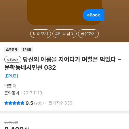
미리보기
파트너샵
공유하기
소득공제
EPUB
당신의 이름을 지어다가 며칠은 먹었다 -
eBook
문학동네시인선 032
EPUB
박준
저
문학동네
2017.11.13.
9.5
판매지수
636
935
8,400
원