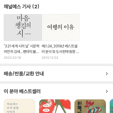
채널예스 기사
2
"3.21 세계 시의 날" 시문학
예스24, 2019년 베스트셀
여전히 강세…팬데믹 불안
러 분석 및 도서판매 동향 발
속 시집 판매 증가
표
2022.03.18.
2019.12.02.
배송/반품/교환 안내
이 분야 베스트셀러