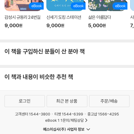
감성시 규동리 24번길
신세기 도킹 스테이션
삶은 아름답다
사
9,000
9,000
5,000
7
원
원
원
이 책을 구입하신 분들이 산 분야 책
이 책과 내용이 비슷한 추천 책
로그인
최근 본 상품
주문/배송
고객센터 1544-3800
티켓 1544-6399
중고샵 1566-4295
eBook 1:1문의/채팅상담
예스이십사(주) 사업자 정보