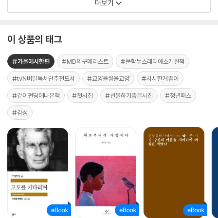
더보기
이 상품의 태그
#가을에시한편
#MD의구매리스트
#문학뉴스레터에소개된책
#tvN비밀독서단추천도서
#교양을쌓을교양
#시시한게좋아
#같이펀딩에나온책
#첫시집
#선물하기좋은시집
#청년패스
#감성