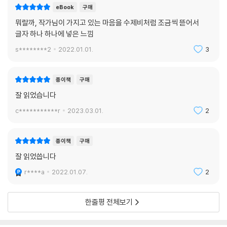
시달림은 “애인의 손바닥,/ 애정선 어딘가 걸쳐 있는/ 희끄무레한 잔금처
eBook
구매
럼 누워”(「미신」) 있는 상태의 떨림 속에서 진행되었다. 그 떨림의 간곡함
뭐랄까, 작가님이 가지고 있는 마음을 수제비처럼 조금씩 뜯어서
이 언어로 환원되었다. 우리는 그 결과를 ‘박준의 첫 시집’이라고 부르는지
글자 하나 하나에 넣은 느낌
도 모르겠다.
s********2
2022.01.01.
3
―허수경 발문, 「이번 생의 장례를 미리 지내며 시인은 시를 쓰네」 부분
세계는 내내 불편한 것일 터이고, 개인의 고통 역시 사라질 수 없는 것, 그
종이책
구매
러나 그것들 모두 쉽게 잊진 않으리라는 박준 시인의 윤리의식은, 그 ‘떨림
잘 읽었습니다
의 간곡함’은 진정성 있는 언어로 남아 독자들의 가슴에 잔잔한 파동을 남
c***********r
2023.03.01.
2
길 것이라 기대한다.
종이책
구매
잘 읽었씁니다
r****a
2022.01.07.
2
한줄평 전체보기