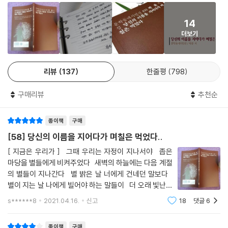
건을 기록해두는 데 의의를 두는 듯해 더욱 눈에 띈다.
나는 이제
철봉에 매달리지 않아도
14
반디미용실에서 처음 낙타를 보았습니다 미용실 누나는 쌍봉낙타 봉 같은
이를 악물어야 한다
더보기
가슴 사이에 제 머리를 묻고 비뚤어짐을 가늠했고 저는 실눈만 떴다 감았
다 했습니다 (……) 누나는 동네 아저씨들 술자리의 기본 안주가 되기도 하
이를 악물고
고 아주머니들의 커피 잔에서 설탕과 함께 휘저어졌습니다 (……) 낙타가
당신을 오래 생각하면
리뷰
137
한줄평
798
떠난 날은 감나무집 형이 소주를 댓병으로 마신 날이었습니다 형 가슴보다
까맣게 그을린 반디미용실 건물, 석유 말 통과 담뱃불이 반딧불이처럼 날
비 마중 나오듯
구매리뷰
추천순
아들어왔다는 미용실 주인은 양귀비 염색약처럼 까맣게 울었습니다
서리서리 모여드는
(……) 낙타가 사하라로 갔는지 고비로 혹은 시리아 사막으로 갔는지는 알
종이책
구매
수 없지만요 마음을 걷던 발자국은 아직도 남아 저는 요즘도 간혹 그 발자
당신 눈동자의 맺음새가
국에 새로 만나는 미인들의 흰 발을 대어보기도 하는 것이었습니다
[58] 당신의 이름을 지어다가 며칠은 먹었다..
좋기도 하였다
―「미인의 발」 부분
[ 지금은 우리가 ] 그때 우리는 자정이 지나서야 좁은
--- 「슬픔은 자랑이 될 수 있다」중에서
마당을 별들에게 비켜주었다 새벽의 하늘에는 다음 계절
총무는 채점을 하다 말고 잠이 들어 있었습니다 매년 이차에서 떨어졌던
의 별들이 지나간다 별 밝은 날 너에게 건네던 말보다
그도, 탈출해 나왔다면 내년쯤에는 아마 이등병이 되었을 겁니다 그나저나
별이 지는 날 나에게 빌어야 하는 말들이 더 오래 빛난다
왜 결핍의 누대(累代)에는 늘 붉은 줄이 그어졌는지 알고 계실까요?
[ 별들의 이주(移住)-화포천 ] 오월 천변(川邊)에서
s******8
2021.04.16.
신고
18
댓글
6
는 멀리 보는 사람이 이기는 겁니다 보리 이삭이 패기
3층에 사는 여자들이 이차를 마치고 돌아온 듯했습니다 공동 주방에서 부
종이책
구매