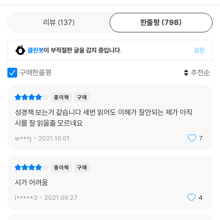
뛰어다”(「눈썹」)니다가 문득 고독한 자아를 마주하고 세계에 눈을 뜨며 얻
은 일종의 성장통이라 할 수 있겠다. 이러한 자신의 병을 ‘꾀병’이라 말하는
리뷰
137
한줄평
798
것은 자신보다 이 세계가 더 아프리라는 인식에서 시작될 터이다.
3.
클린봇
이 부적절한 글을 감지 중입니다.
설정
아픈 ‘나’의 이마를 짚어주는 손이 있다. “뭐야 내가 더 뜨거운 것 같아”라
고 웃으며 말하는 ‘미인’이다. ‘유서도 못 쓰고 아픈’ 내 곁에 누워 잠든 미인
구매한줄평
추천순
(「꾀병」), “김치를 자르던 가위를 씻어/ 귀를 뒤덮은 내 이야기들을 자르기
시작”하는 미인(「호우주의보」). 시집 곳곳 출몰하는 미인은 ‘나’와 세계를
종이책
구매
연결하고, 죽음과 삶을 연결하는 매개자로서 활약한다. 때로는 그리움의
성경책 보는거 같습니다 세번 읽어도 이해가 잘안되는 제가 아직
대상이자 연정의 대상이기도 한데, 그것이 이성(異性)으로 한정되는 것은
시를 잘 읽을줄 모르네요
아니다. 이 세계의, 그리고 시 세계의 아름다움에 대한 시인의 열망, 이상향
w***j
2021.10.01.
7
으로서의 ‘미인’으로도 충분히 읽히며, 이는 끊임없이 앓고 있는 시적 화자
를 지탱해주는 지향점으로 기능한다.
종이책
구매
그는 이 세계가 자신의 위장 속에서 결국 소화될 수 없을 것이라는 예감에
시가 어려움
시달린다. 위장 안에서 소화되지 못하는 세계도 언젠가는 불쑥 바깥으로
l*****3
2021.09.27.
4
나온다. 아마도 더이상 이 세계를 위장 안에 담고 있지 못할 거라는 시달림.
그 시달림은 소화되지 못한 세계를 바깥으로 드러나게 만드는 동력이다.