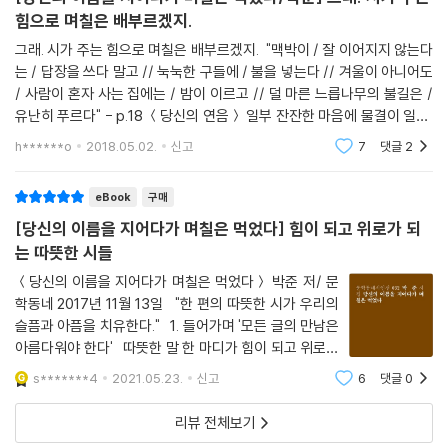
편한 이 세계를 받아들이는 방식이자 그 안에서 쉬이 잊힌 숱한 삶들을 애
힘으로 며칠은 배부르겠지.
도하는 형식일 것이다.
그래. 시가 주는 힘으로 며칠은 배부르겠지. "맥박이 / 잘 이어지지 않는다
는 / 답장을 쓰다 말고 // 눅눅한 구들에 / 불을 넣는다 // 겨울이 아니어도
2.
/ 사람이 혼자 사는 집에는 / 밤이 이르고 // 덜 마른 느릅나무의 불길은 /
불편한 세계를 사는 시적 화자는 자주 아프다. “나는 매일 병(病)을 얻었지
유난히 푸르다" - p.18 ＜당신의 연음＞ 일부 잔잔한 마음에 물결이 일듯,
만 이마가 더럽혀질 만큼 깊지는 않았다 신열도 오래되면 적막이 되었
감수성을 조금씩 파고드는 시가 있지. 그것이 꼭 내 마음인 것 같기도 하고,
h******o
2018.05.02.
신고
7
댓글
2
네
다”(「용산 가는 길」), “빛을 쐬면서 열흘에 이틀은 아프고 팔 일은 앓았
다”(「2:8」), “눈을 감고 앓다보면/ 오래전 살다 온 추운 집이// 이불 속에
eBook
구매
함께 들어와/ 떨고 있는 듯했습니다”(「눈을 감고」), “나는 유서도 못 쓰고
[당신의 이름을 지어다가 며칠은 먹었다] 힘이 되고 위로가 되
아팠다 (……) 한 며칠 괜찮다가 꼭 삼 일씩 앓는 것은 내가 이번 생의 장례
는 따뜻한 시들
를 미리 지내는 일이라 생각했다”(「꾀병」) 등과 같이 시집에는 병의 기록
이 무수하다. 어째서인가. “한철 머무는 마음에게/ 서로의 전부를 쥐여주
＜당신의 이름을 지어다가 며칠은 먹었다＞ 박준 저/ 문
학동네 2017년 11월 13일 "한 편의 따뜻한 시가 우리의
던 때가 우리에게도 있었다”(「마음 한철」)는 지나간 사실, “가족이 앉은 돗
슬픔과 아픔을 치유한다." 1. 들어가며 '모든 글의 만남은
자리 위로 청룡열차 선로가 만든 그늘이 옥(獄)의 창살처럼 내”렸던 유년
아름다워야 한다' 따뜻한 말 한 마디가 힘이 되고 위로가
의 기억, 수학여행에 가지 못하고 “흙에 종이를 묻는 놀이”를 하며 “결국
되듯이, 한 편의 따뜻한 시 또한 우리의 슬픔을, 아픔을
무엇을 묻어둔다는 것은 시차(時差)를 만드는 일이었고 시차는 그곳에 먼
s*******4
2021.05.23.
신고
6
댓글
0
치유할 수 있다. 마음의 위로는 어떤 지식이나 정보보다는
저 가 있는 혼자가 스스로의 눈빛을 아프게 기다리는 일”이라는 깨달음을
우리의 마음을 울
리뷰 전체보기
온몸에 새겨왔기 때문이다. 요컨대 범박한 일상 속에서 “노루처럼/ 방방