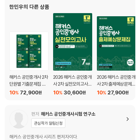
제4장 개별적 중개실무
한민우
의 다른 상품
부록 빈출지문 노트
해커스 공인중개사 2차
2026 해커스 공인중개
2026 해커스 공인중개
단원별 기출문제집 세
사 2차 실전모의고사 7
사 2차 출제예상문제집
트: 부동산공법, 부동산
회분
공인중개사법령 및 실
10
72,900
10
30,600
10
27,900
%
%
%
원
원
원
세법, 부동산공시법령,
무
공인중개사법령 및 실
무
편저
해커스 공인중개사시험 연구소
관심작가 알림신청
해커스 공인중개사 시리즈 편저자이다.