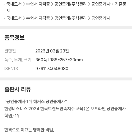
국내도서
수험서 자격증
공인중개/주택관리
공인중개사
기출문
제
국내도서
수험서 자격증
공인중개/주택관리
공인중개사
품목정보
발행일
2026년 03월 23일
쪽수, 무게, 크기
360쪽 | 188*257*30mm
ISBN13
9791174048080
출판사 리뷰
“공인중개사 1위 해커스 공인중개사”
한경비즈니스 2024 한국브랜드만족지수 교육(온·오프라인 공인중개사
학원) 1위
합격으로 이끄는 명쾌한 비법,