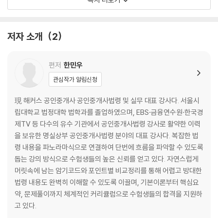
제4장 중개업무
제5장 중개계약 및 부동산거래정보망
제6장 개업공인중개사 등의 의무
저자 소개
2
제7장 중개보수 및 실비
제8장 교육 및 업무위탁, 포상금 제도
제9장 공인중개사협회
편저
한민우
제10장 지도/감독 및 벌칙
관심작가 알림신청
제2편 부동산 거래신고 등에 관한 법령
現 해커스 공인중개사 공인중개사법령 및 실무 대표 강사다. 서울시
제1장 부동산거래신고제도
립대학교 법정대학 법학과를 졸업하였으며, EBS·금융연수원·한국경
제2장 주택임대차계약의 신고
제TV 등 다수의 유수 기관에서 공인중개사법령 강사로 활약한 이력
제3장 외국인 등의 부동산취득 등에 관한 특례
을 보유한 명실상부 공인중개사법령 분야의 대표 강사다. 복잡한 법
제4장 토지거래허가제도
령 내용을 파노라마식으로 연결하여 단번에 흐름을 파악할 수 있도록
제5장 포상금 및 부동산 정보관리
돕는 강의 방식으로 수험생들의 높은 신뢰를 얻고 있다. 자연스럽게
머릿속에 남는 암기코드와 포인트별 비교정리를 통해 어렵고 방대한
제3편 중개실무
법령 내용도 완벽히 이해할 수 있도록 이끌며, 기본이론부터 핵심요
제1장 중개의뢰접수 및 중개계약
약, 문제풀이까지 체계적인 커리큘럼으로 수험생들의 합격을 지원하
제2장 중개대상물의 조사/확인
고 있다.
제3장 계약의 체결