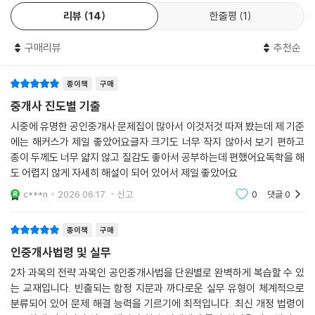
보기’를 통해 정답의 근거와 핵심 개념을 명확하게 이해할 수 있습니다.
리뷰
14
한줄평
1
3. [학습계획표]를 통해 전략적인 학습 계획을 수립할 수 있습니다.
공인중개사법령 및 실무 학습계획표와 자기주도 학습계획표를 활용해, 나
구매리뷰
추천순
에게 맞는 학습 일정과 진도를 스스로 관리할 수 있습니다.
4. [빈출지문 노트]로 주요 빈출지문들을 한 번 더 회독할 수 있습니다.
별(*)표시한 핵심 빈출지문만 모아 구성한 ‘빈출지문 노트’로 중요 지문을
종이책
구매
빠르게 재점검하며 시험 직전까지 반복 학습할 수 있습니다.
중개사 진도별 기출
시중에 유명한 공인중개사 문제집이 많아서 이것저것 따져 봤는데 제 기준
[동차 합격을 위한 해커스만의 추가 학습 콘텐츠 - 해커스 공인중개사(la
에는 해커스가 제일 좋았어요글자 크기도 너무 작지 않아서 보기 편하고
nd.Hackers.com)]
종이 두께도 너무 얇지 않고 질감도 좋아서 공부하는데 편했어요독학을 해
도 어렵지 않게 자세히 해설이 되어 있어서 제일 좋았어요
1. 본 교재 인강
c***n
2026.06.17.
신고
0
댓글
0
2. 기출문제 무료 해설 특강
3. 무료 학습자료
종이책
구매
인중개사법령 및 실무
2차 과목의 전략 과목인 공인중개사법을 단원별로 완벽하게 복습할 수 있
는 교재입니다. 빈출되는 함정 지문과 까다로운 실무 유형이 체계적으로
분류되어 있어 문제 해결 능력을 기르기에 최적입니다. 최신 개정 법령이