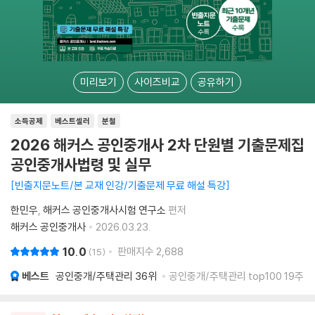
미리보기
사이즈비교
공유하기
소득공제
베스트셀러
분철
2026 해커스 공인중개사 2차 단원별 기출문제집
공인중개사법령 및 실무
빈출지문노트/본 교재 인강/기출문제 무료 해설 특강
한민우
해커스 공인중개사시험 연구소
편저
해커스 공인중개사
2026.03.23.
10.0
판매지수
2,688
15
베스트
공인중개/주택관리
36위
공인중개/주택관리 top100 19주