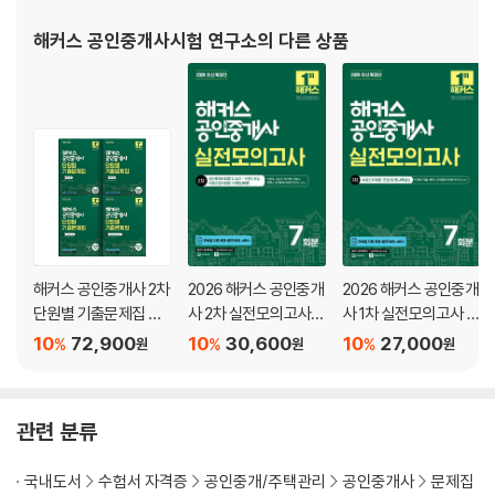
해커스 공인중개사시험 연구소
의 다른 상품
해커스 공인중개사 2차
2026 해커스 공인중개
2026 해커스 공인중개
단원별 기출문제집 세
사 2차 실전모의고사 7
사 1차 실전모의고사 7
트: 부동산공법, 부동산
회분
회분
10
72,900
10
30,600
10
27,000
%
%
%
원
원
원
세법, 부동산공시법령,
공인중개사법령 및 실
무
관련 분류
국내도서
수험서 자격증
공인중개/주택관리
공인중개사
문제집