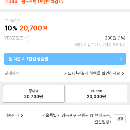
볼노크펜 (포인트차감)
구매혜택
23,000
원
10
20,700
YES포인트
230원 (1%)
5만원 이상 구매 시 2천원 추가 적립
앱 다운 시 1천원 상품권
결제혜택
카드/간편결제 혜택을 확인하세요
종이책
eBook
20,700
원
23,000
원
배송안내
서울특별시 영등포구 은행로 11(여의도동,
변경
일신빌딩)