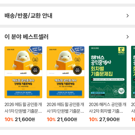
배송/반품/교환 안내
이 분야 베스트셀러
2026 에듀윌 공인중개
2026 에듀윌 공인중개
2026 해커스 공인중개
2
사 1차 단원별 기출문제
사 1차 단원별 기출문제
사 2차 회차별 기출문
사
집 부동산학개론
집 민법 및 민사특별법
제집
집
10
21,600
10
21,600
10
27,900
1
%
%
%
원
원
원