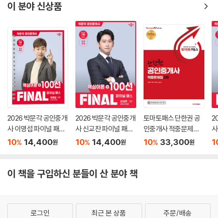
이 분야 신상품
2026 박문각 공인중개
2026 박문각 공인중개
토마토패스 단한권 공
2
사 이영섭 파이널 패스
사 신교찬 파이널 패스
인중개사 적중문제집 2
사
100선 1차 부동산학개
100선 1차 부동산학개
차
0
10
14,400
10
14,400
10
33,300
1
%
%
%
원
원
원
론
론
법
이 책을 구입하신 분들이 산 분야 책
로그인
최근 본 상품
주문/배송