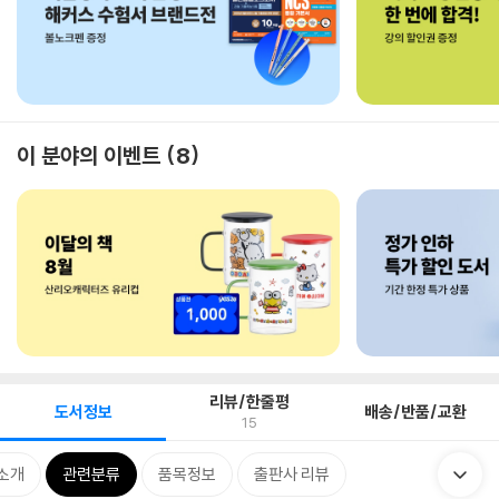
이 분야의 이벤트
8
리뷰/한줄평
도서정보
배송/반품/교환
15
소개
관련분류
품목정보
출판사 리뷰