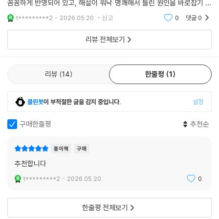
꼼꼼하게 반영되어 있고, 해설이 워낙 명쾌해서 틀린 원인을 바로잡기 좋
습니다. 실전 감각을 극대화하여 안정적인 고득점을 확보하는 데 필수적인
t*********2
2026.05.20.
신고
0
댓글
0
기출문제집입니다.
리뷰 전체보기
리뷰
14
한줄평
1
클린봇
이 부적절한 글을 감지 중입니다.
설정
구매한줄평
추천순
종이책
구매
추천합니다
t*********2
2026.05.20.
0
한줄평 전체보기