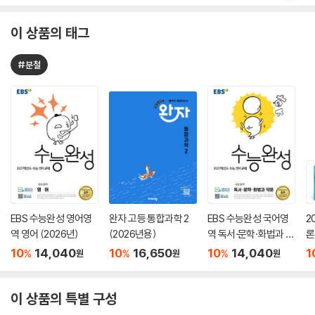
이 상품의 태그
#분철
EBS 수능완성 영어영
완자 고등 통합과학 2
EBS 수능완성 국어영
2
역 영어 (2026년)
(2026년용)
역 독서·문학·화법과 작
론
문 (2026년)
(
10
14,040
10
16,650
10
14,040
1
%
%
%
원
원
원
이 상품의 특별 구성