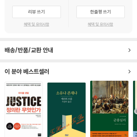
제2장 사회혁명 / 208
제3장 준비 / 212
리뷰 쓰기
한줄평 쓰기
제4장 노동조합의 직무 / 224
제5장 원리와 실행 / 244
혜택 및 유의사항
혜택 및 유의사항
제6장 소비 / 252
제7장 생산 / 259
제8장 혁명 방어 / 268
배송/반품/교환 안내
재판 후기 (천쓰허 陳思和) / 275
역자 후기 / 280
이 분야 베스트셀러