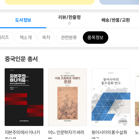
리뷰/한줄평
도서정보
배송/반품/교환
0
시리즈
책소개
목차
관련분류
품목정보
중국인문 총서
자본주의에서 아나키
어느 인문학자가 바라
동아시아의 홍수설화
노