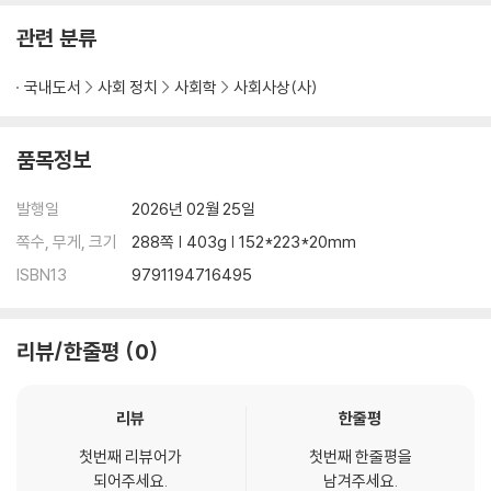
제9장 교회는 당신을 도울 수 있는가? / 92
관련 분류
제10장 개량파와 정객 / 101
제11장 사회주의 / 107
국내도서
사회 정치
사회학
사회사상(사)
제12장 2월 혁명 / 126
제13장 2월 혁명에서 10월 혁명까지 / 135
제14장 볼셰비키 / 144
품목정보
제15장 독재정치와 혁명 / 156
제16장 독재정치의 농간 / 161
발행일
2026년 02월 25일
쪽수, 무게, 크기
288쪽 | 403g | 152*223*20mm
제2부 아나키즘
ISBN13
9791194716495
제1장 아나키즘이란 무엇인가? / 174
제2장 아나키는 가능한가? / 179
제3장 아나키즘 사회에서 / 184
리뷰/한줄평
0
제4장 계급투쟁 / 194
제5장 혁명적 아나키즘 / 198
리뷰
한줄평
제3부 사회혁명
첫번째 리뷰어가
첫번째 한줄평을
제1장 왜 혁명을 해야 하는가? / 202
되어주세요.
남겨주세요.