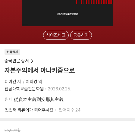
사이즈비교
공유하기
소득공제
중국인문 총서
자본주의에서 아나키즘으로
페이간
저
이희경
역
전남대학교출판문화원
2026.02.25.
원제
從資本主義到安那其主義
첫번째 리뷰어가 되어주세요
판매지수
24
25,000
원