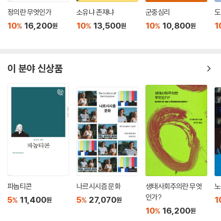
정의란 무엇인가
소유냐 존재냐
군중심리
도
10
16,200
10
13,500
10
10,800
1
%
%
%
원
원
원
이 분야 신상품
파놉티콘
나르시시즘 문화
생태사회주의란 무엇
노
인가?
5
11,400
5
27,070
1
%
%
원
원
10
16,200
%
원