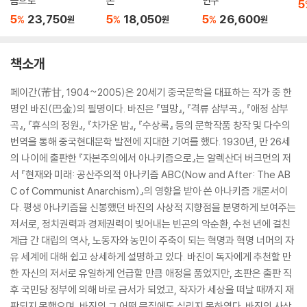
즘으로
본
연구
5
5
23,750
5
18,050
5
26,600
%
%
%
원
원
원
책소개
페이간(芾甘, 1904~2005)은 20세기 중국문학을 대표하는 작가 중 한
명인 바진(巴金)의 필명이다. 바진은 『멸망』, 『격류 삼부곡』, 『애정 삼부
곡』, 『휴식의 정원』, 『차가운 밤』, 『수상록』 등의 문학작품 창작 및 다수의
번역을 통해 중국현대문학 발전에 지대한 기여를 했다. 1930년, 만 26세
의 나이에 출판한 『자본주의에서 아나키즘으로』는 알렉산더 버크먼의 저
서 『현재와 미래: 공산주의적 아나키즘 ABC(Now and After: The AB
C of Communist Anarchism)』의 영향을 받아 쓴 아나키즘 개론서이
다. 평생 아나키즘을 신봉했던 바진의 사상적 지향점을 분명하게 보여주는
저서로, 정치권력과 경제권력이 빚어내는 빈곤의 악순환, 수천 년에 걸친
계급 간 대립의 역사, 노동자와 농민이 주축이 되는 혁명과 혁명 너머의 자
유 세계에 대해 쉽고 상세하게 설명하고 있다. 바진이 독자에게 추천할 만
한 자신의 저서로 유일하게 언급할 만큼 애정을 품었지만, 초판은 출판 직
후 국민당 정부에 의해 바로 금서가 되었고, 작자가 세상을 떠날 때까지 재
판되지 못했으며, 바진의 그 어떤 문집에도 실리지 못하였다. 바진의 사상