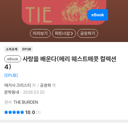
미리보기
파트너샵
공유하기
소득공제
EPUB
사랑을 배운다(메리 웨스트매콧 컬렉션
eBook
4)
EPUB
애거사 크리스티
저
공경희
역
문학동네
2026.03.20.
원서
THE BURDEN
10.0
1