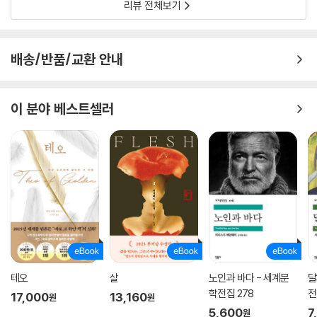
리뷰 전체보기
만 하면 셜리가 행복해질 거라고 맹신했다. 그 과정에서 불행과 맞서 싸우
며 행복을 구하려 했던 셜리는 언니가 바라는 아름다운 동화처럼 설정된
삶 속으로 떠밀리다 결국 살아갈 의미를 잃고 주저앉고 만다. 로라는 자신
배송/반품/교환 안내
의 집요한 사랑이 셜리에게 큰 짐이 되었음을, 일방적인 사랑이 반드시 행
복과 등가이지 않음을 나중에야 아프게 깨닫게 된다.
이 분야 베스트셀러
사랑을 주고받는 데에도 적당한 무게란 것이 필요하다. 그것은 상대에게
부담을 지우거나 짐이 되지 않을 만큼의 적당한 무게여야 한다. 그러나 현
실의 사랑은 언제나 부족하거나 넘치거나 둘 중 하나이기 십상이다. ‘메리
웨스트매콧 컬렉션’의 작품들은 사랑이나 희생, 행복 등 우리가 흔히 이상
화하는 ‘추상명사’의 이면을 들여다보라고 촉구한다. 『봄에 나는 없었다』
를 통해 행복이라는 미명에 감춰진 인간의 자기기만을 폭로했던 애거사는
이 소설을 통해 사랑이라는 다층적 감정을 해부하듯 그리면서, 사랑을 무
조건적으로 갈망하는 우리에게 경고한다. 지나친 사랑이 사랑받는 자의 인
생을 망칠 수도 있다고.
테오
살
노인과 바다 - 세계문
달
‘메리 웨스트매콧 컬렉션’ 시리즈 소개
학전집 278
전
17,000
13,160
원
원
5,600
7
원