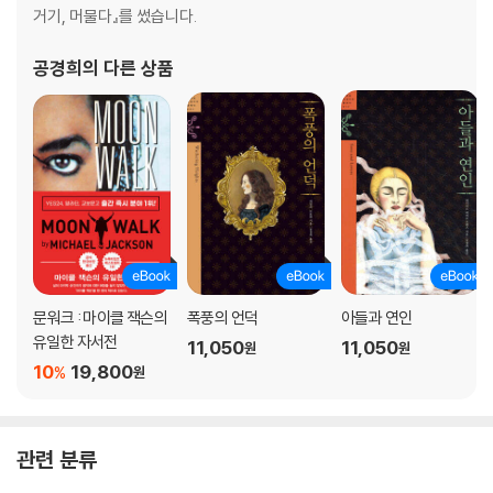
거기, 머물다』를 썼습니다.
공경희
의 다른 상품
문워크 : 마이클 잭슨의
폭풍의 언덕
아들과 연인
유일한 자서전
11,050
11,050
원
원
10
19,800
%
원
관련 분류