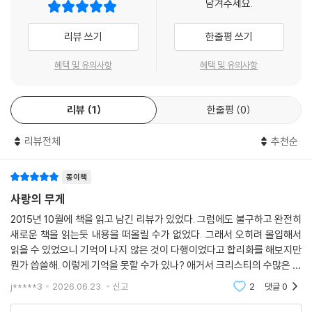
남겨주세요.
『사랑을 배운다』는 로라가 셜리에게 질투와 시샘을 느끼며 미워하다가 강
렬한 애착을 느끼게 되는 과정을 그린 1부와, 결혼한 셜리가 불행의 나락으
리뷰 쓰기
한줄평 쓰기
로 떨어지면서 어쩔 수 없이 다시 언니의 품으로 돌아오는 이야기를 그린 2
부, 종교 전도자로 살다가 평범한 인간의 삶으로 회귀하려는 루엘린 녹스
혜택 및 유의사항
혜택 및 유의사항
가 스페인의 외딴섬에서 셜리를 만난 이야기를 그린 3부, 로라가 루엘린
녹스와 만나 비로소 ‘사랑을 배우고 깨닫는’ 과정을 그린 4부로 이루어져
리뷰
1
한줄평
0
있다. 작가는 소설 중반부에 루엘린 녹스라는 제삼의 인물을 등장시켜 그
전까지 어렴풋하던 셜리의 내면을 보여주고, 로라의 애착이 일으킨 잔인한
리뷰전체
추천순
파장을 되짚어간다. 그리고 이 과정에서 자신의 선택에 책임지고 용기 있
게 삶에 맞서려 했던 셜리를 무기력하게 주저앉힌 로라의 오만한 선택의
전모도 드러난다.
종이책
사랑의 무게
“날 사랑하지 마, 날 걱정하지 마, 날 지켜주지도 마!”
2015년 10월에 책을 읽고 남긴 리뷰가 있었다. 그럼에도 불구하고 완전히
새로운 책을 읽는듯 내용을 떠올릴 수가 없었다. 그래서 오히려 몰입해서
사랑에 빠지면 상대에 대한 열정이 샘솟고 마냥 행복해진다. 이성보다 감
읽을 수 있었으니 기억이 나지 않은 것이 다행이었다고 합리화를 해보지만
성에 충실해지고 사랑에 도취된 나머지 현실을 못 보거나 아니면 상대를
뭔가 씁쓸해. 이렇게 기억을 못할 수가 있나? 애거서 크리스티의 수많은 추
완전히 다른 존재로 왜곡해버리기도 한다. 셜리에 대한 로라의 마음은 진
리소설보다 감히 더 좋아하는 시리즈라고 말하면서. 두 번째 개정판이 나
j*****3
2026.06.23.
신고
2
댓글
0
실했지만 그 순수한 애정은 셜리를 옥죄고 달아나고 싶게 만드는 족쇄였
오면서 다시 읽
다. 로라는 셜리의 삶을 자의적으로 판단하고 자기가 원하는 대로 이끌기