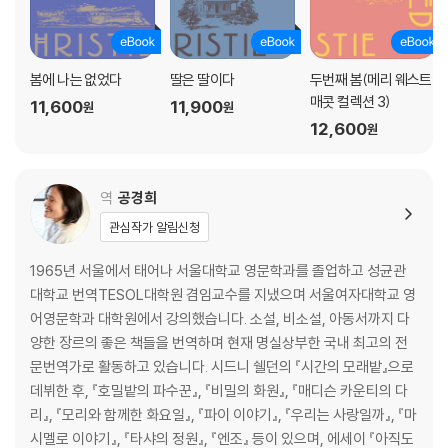
봄에 나는 없었다
딸은 딸이다
두번째 봄(메리 웨스트
매콧 컬렉션 3)
11,600
11,900
원
원
12,600
원
역
공경희
관심작가 알림신청
1965년 서울에서 태어나 서울대학교 영문학과를 졸업하고 성균관
대학교 번역TESOL대학원 겸임교수를 지냈으며 서울여자대학교 영
어영문학과 대학원에서 강의했습니다. 소설, 비소설, 아동서까지 다
양한 장르의 좋은 책들을 번역하며 현재 명실상부한 국내 최고의 전
문번역가로 활동하고 있습니다. 시드니 쉘던의 『시간의 모래밭』으로
데뷔한 후, 『호밀밭의 파수꾼』, 『비밀의 화원』, 『매디슨 카운티의 다
리』, 『모리와 함께한 화요일』, 『파이 이야기』, 『우리는 사랑일까』, 『마
시멜로 이야기』, 『타샤의 정원』, 『엔조』 등이 있으며, 에세이 『아직도