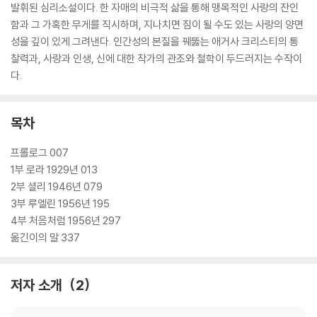
발휘된 심리소설이다. 한 자매의 비극적 삶을 통해 맹목적인 사랑의 잔인
함과 그 가혹한 무게를 직시하며, 지나치면 짐이 될 수도 있는 사랑의 양면
성을 깊이 있게 그려낸다. 인간성의 본질을 꿰뚫는 애거사 크리스티의 통
찰력과, 사랑과 인생, 신에 대한 작가의 관조와 철학이 두드러지는 수작이
다.
목차
프롤로그 007
1부 로라 1929년 013
2부 셜리 1946년 079
3부 루엘린 1956년 195
4부 처음처럼 1956년 297
옮긴이의 말 337
저자 소개
2