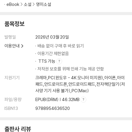
eBook
소설
영미소설
품목정보
발행일
2026년 03월 20일
이용안내
배송 없이 구매 후 바로 읽기
이용기간 제한없음
TTS 가능
저작권 보호를 위해 인쇄 기능 제공 안함
지원기기
크레마,PC(윈도우 - 4K 모니터 미지원),아이폰,아이
패드,안드로이드폰,안드로이드패드,전자책단말기(저
사양 기기 사용 불가),PC(Mac)
파일/용량
EPUB(DRM) | 46.32MB
ISBN13
9788954636520
출판사 리뷰