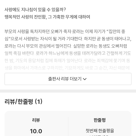
사랑에도 지나침이 있을 수 있을까?
맹목적인 사랑의 잔인함, 그 가혹한 무게에 대하여
부모의 사랑을 독차지하던 오빠가 죽자 로라는 이제 자기가 “집안의 중
심”으로서 사랑받는 자식이 될 거라 기대한다. 하지만 곧 동생이 태어나고,
로라는 다시 부모의 관심에서 멀어진다. 실망한 로라는 동생도 오빠처럼
일찍 죽길 바란다. 로라가 하느님에게 동생을 데려가달라고 간절하게 기도
한 밤, 기도의 응답처럼 집에 화재가 일어난다. 로라는 죄책감에 쫓기며 동
생을 화마에서 가까스로 구하지만, 기묘하게도 바로 그 순간, 자신 때문에
희생될 뻔한 동생에게 뜨겁고 강렬한 감정을 느낀다. 이후 로라는 마치 대
출판사 리뷰 더보기
가를 치르듯이 앞으로의 인생을 동생 셜리를 지키고 사랑하는 데 바치기로
결심한다. 그러나 로라의 맹목적인 사랑은 결국 셜리의 삶을 무너뜨리고,
둘 모두에게 지울 수 없는 상처를 남긴다.
리뷰/한줄평
1
로라는 셜리라는 이름을 가진 핏덩이에게 너무도 충동적인 애정을 느꼈다.
간절하던 바람이 충족되고, 어렴풋하던 욕구도 모두 채워졌다. 이제부터
리뷰
한줄평
중요한 사람은 자신이 아니라 셜리였다…… _본문 92쪽
10.0
첫번째 한줄평을