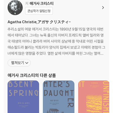
저
애거사 크리스티
관심작가 알림신청
Agatha Christie,アガサ クリスティ-
추리소설의 여왕 애거서 크리스티는 1890년 9월 15일 영국의 데번
에서 태어났다. 그녀는 뉴욕 출신의 아버지 프레드릭 앨버 밀러와 영
국 태생의 어머니 클라라 버머 사이의 삼남매 중 막내로 어린 시절을
애슈필드라 불리는 빅토리아 양식의 집에서 보냈고 이때의 경험이 그
녀에게 많은 영향을 주었다. 열한 살에 아버지를 여읜 그녀는 열여섯
에 파리로 건너가 성악과 피아노를 공부했다. 1912년, 영국으로 다시
펼쳐보기
돌아와 2년 뒤 크리스티 대령과 결혼, 남편이 출전하자 자원 간호사
로 일하기 시작했다. 미스터리 소설을 즐겨 읽던 그녀는 1916년 첫 작
애거사 크리스티
의 다른 상품
품으로 『스타일즈 저택의 수수께끼』를 썼는데