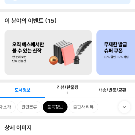
이 분야의 이벤트
15
리뷰/한줄평
도서정보
배송/반품/교환
1
자 소개
관련분류
품목정보
출판사 리뷰
상세 이미지