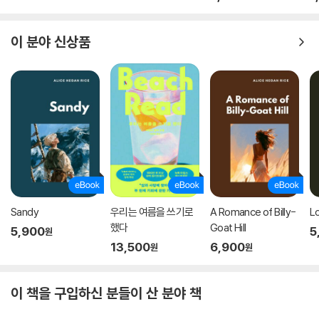
‘범죄의 여왕’ 애거사 크리스티가 추리소설로 못다 한 이야기
미스터리로 남은 실종 사건 후 사유와 삶이 담긴
인간 애거사의 가장 사적인 컬렉션
이 분야 신상품
봄에 나는 없었다 | 딸은 딸이다 | 두번째 봄 | 사랑을 배운다 | 장미와 주목
| 인생의 양식
‘메리 웨스트매콧 컬렉션’은 애거사 크리스티가 추리소설이라는 장르를 벗
어나 새로이 도전한 문학의 정점으로, ‘메리 웨스트매콧’이라는 필명으로
발표한 여섯 편의 장편소설로 구성되어 있다. 사랑하는 어머니의 죽음과
믿었던 남편의 외도에 큰 충격을 받고 11일간 행방이 묘연해지는 등 혼란
스러운 시간을 보내던 애거사 크리스티는, 실종 사건으로부터 4년이 지난
1930년부터 1956년까지 ‘인간’, 특히 ‘여성’의 삶을 주제로 여섯 편의 장
Sandy
우리는 여름을 쓰기로
A Romance of Billy-
L
편소설을 발표한다. 추리소설 작가로서 이미 명망이 높았던 그녀는 독자들
했다
Goat Hill
5,900
5
원
의 혼동을 우려해 필명으로 작품을 출판했고, 이는 본인의 뜻에 따라 비밀
13,500
6,900
원
원
에 부쳐졌다.
이 책을 구입하신 분들이 산 분야 책