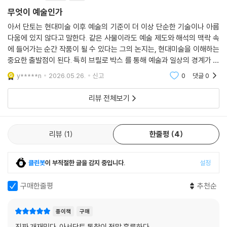
사물뿐 아니라 하나의 세계를 창조했고, 그래서 그 물리적 객체의 어느 부
그가 생각하기에 이 사이에는 ‘눈에 안 보이는’, ‘철학적인’ 특질이 있어야
무엇이 예술인가
분들이 의미와 관련이 있는지를 알기 위해서는 그 세계 속으로 들어가기
하는데 그는 거기에서 당시 대중의 삶을 박제하려 한 앤디 워홀의 시선을
아서 단토는 현대미술 이후 예술의 기준이 더 이상 단순한 기술이나 아름
위해 노력해야 한다. 천장에 난 구멍에는 이야기는 있어도, 그 작품을 이루
찾는다. 워홀이 부여하려 한 ‘의미’와, 그 의미가 ‘구현’된 것, 이것이 단토가
다움에 있지 않다고 말한다. 같은 사물이라도 예술 제도와 해석의 맥락 속
는 의미는 없다. ---「복원과 의미」중에서
시사하는 예술의 철학적인 특질이다.
에 들어가는 순간 작품이 될 수 있다는 그의 논지는, 현대미술을 이해하는
2장 〈복원과 의미〉는 미켈란젤로의 시스티나성당 천장 벽화의 복원 작업
중요한 출발점이 된다. 특히 브릴로 박스 를 통해 예술과 일상의 경계가 어
문득 여자의 창조에 이르기까지 모든 그림에는 하나님이 존재하고 그 이후
에 대한 단토의 견해다. 복원이 세월의 흐름에 의한 먼지 더께만을 제거한
떻게 무너졌는지 설명하는 부분이 인상적이다. 난해한 현대미술에 대한 거
y*****n
2026.05.26.
신고
0
댓글
0
의 그림에는 존재하지 않는다는 생각이 든다. 발생 순서에 명확한 단절에
것인지, 미켈란젤로가 색이 바래고 먼지가 쌓일 것을 예상하며 그린 원 그
부감을 줄여주
있는 듯하다. 여자가 출현하고부터 역사가 시작된다. 그 이전에는 일종의
림으로부터 영 멀어져버린 것인지에 대한 분분한 논쟁으로부터, 단토는 천
리뷰 전체보기
인류발생론이 지배하는 우주론만 있었다. 그 이후에는 성, 도덕적 분별, 신
장 벽화에 그려진 그림들의 관계를 통해 중요한 것은 색의 선명함이나 색
앙심, 홍수, 음주벽이 있다. 그 이야기가 ---「대홍수〉에서 끝났다면 파괴로
채 그 자체가 아니라, 미켈란젤로가 전하려 했던 메시지 그 자체임을 이야
서 ---「천지창조〉와 대칭을 이루었을 테지만, 그건 단지 실행과 취소에 불
기한다. 하나님의 천지 창조로부터 〈술 취한 노아〉에 이르는 9개의 그림들
리뷰
1
한줄평
4
과하여 별 의미가 없어 보였을 것이다. 따라서 이야기가 ---「술 취한 노아〉
이 〈이브의 탄생〉을 중심으로 양분되고 대홍수로부터 살아남도록 선택받
로 끝난다는 사실이 어떤 면에서는 중요하다. [술 취한 노아]는 홍수가 모
은 인간 노아의 어쩔 수 없이 타락한(술에 취한) 모습으로 끝난다는 점에
든 것을 다시 시작하는 방법으로서 무익했음을 입증한다. 인간의 속성을
클린봇
이 부적절한 글을 감지 중입니다.
설정
서 그 내러티브에 주목할 필요가 있는 것이다. 결국 단토가 보기에 복원 논
고려할 때 새로운 종류의 개입이 필요해진다. 내가 생각하기에는 이 점을
쟁에서 중요한 것은 색감이 아니라 미켈란젤로가 구현해 내려던 이야기와
구매한줄평
추천순
이해해야만 전체적인 이야기를 이해할 수 있는데, 이 때문에 콜라루치가
형상들이다. 이에 단토는 콘디비나 바사리 같은 동시대인들이 천장 벽화에
순서를 혼동했을 때 불길한 느낌이 엄습했다. ---「복원과 의미」중에서
대해 그 색채보다도 구도나 원근법, 단축법 등에 감탄했음을 그 근거로 보
종이책
구매
탠다.
워홀이 팩토리에서 생산한 상자들이 예술품이라면, 왜 실제의 상자들은 예
진짜 개재밌다. 아서단토 통찰이 정말 훌륭하다.