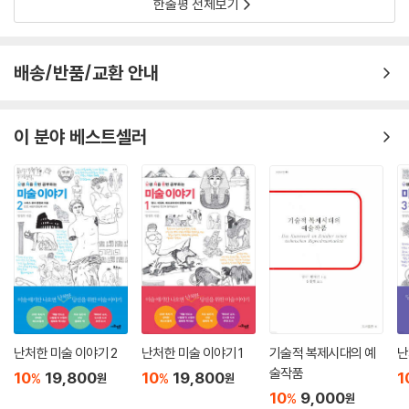
나는 25년 동안 《네이션》에서 미술평론가로 활동하면서, 대부분의 뉴욕
한줄평 전체보기
평론가들이 갖고 있는 보수적인 취향과 다르게 설명하고자 노력했다. 나의
〈경쟁의 끝〉이라는 제목이 붙은 4장은 예술들 사이에서 서로 우열을 가리
관점에서 미학은 거의 예술계의 일부가 아니었다. 다시 말해, 평론가로서
는 ‘파라고네paragone’를 이야기한다. 사진이 발명되기 전까지 회화-조
의 나의 역할은 이 작품이 무엇에 관한 것인가 ? 무엇을 의미하는가 ? 를
배송/반품/교환 안내
각 파라고네가 이어졌지만, 19세기에 사진술이 발명된 이후로 ‘눈에 보이
말하고 그런 다음 그 의미를 나의 독자들에게 설명하는 것이 얼마나 가치
는 그대로’ 그릴 것을 주문받던 회화와 사진 사이에 파라고네가 생길 수밖
가 있는지를 말하는 것이었다. 한마디 덧붙이자면, 나는 이것을 예술의 종
에 없었다. 물론 사진이 예술의 지위를 인정받는 데에는 오랜 시간이 걸렸
말을 다룬 헤겔의 논의에서 배웠다.
이 분야 베스트셀러
을지언정 인상파를 위시한 근대 이후의 미술들이 발달하기 시작한 그 맹아
---「감사의 말」중에서
가 바로 사진의 출현이라고 해도 과언이 아니다. 단토는 그 덕분에 ‘이것도
예술인가?’ 싶은 작품들이 등장했음을 지적하며 수천 년간 이어져 온 예술
의 본질에 대한 고찰을 구체화하는 데에 사진이 엄청난 기여를 했다고 말
한다. ‘눈에 보이는 그대로’가 아니게 된 예술작품들을 통해 사람들은 그 너
머 작가의 의도를 고민하게 된 것이다.
5장 〈칸트와 예술작품〉은 칸트가 《판단력 비판》에서 논한 칸트의 예술 관
념에 관해 이야기한다. 단토는 칸트가 《판단력 비판》에서 미적 판단에 대
해 취향 등의 ‘아름다움’과 전혀 무관한 ‘정신’을 이야기한다는 데에 주목한
다. 기교적으로 완벽한 도메니키노의 그림이 도메니키노 고유의 착상으로
난처한 미술 이야기 2
난처한 미술 이야기 1
기술적 복제시대의 예
난
그려진 것이 아니라던 당시의 논란은 ‘정신’의 부족에 대한 완벽한 사례다.
술작품
10
19,800
10
19,800
1
%
%
원
원
도메니키노의 그림은 아름답지만 지금 그의 그림은 당시만큼 찬미되지 못
10
9,000
%
원
한다. 반면 아름다움을 놓고 봤을 때 추하기까지 한 현대미술작품도 시대