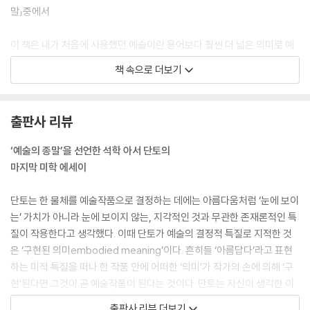
말」중에서
이 책은 내가 처음에 사용했던 예술이란 용어보다 훨씬 더 넓은 의미로 예
술의 개념을 분석하고자 한다. 알베르티의 역사라 불릴 만한 흐름에 속한
책 속으로 더보기
예술과, 시각적 진실에 대한 추구는 예술의 정의에 포함되지 않는다고 말
하는 대부분의 예술 사이에는 엄청난 차이가 있다. 예술은 아마 서양 문명
의 위대한 업적 중 하나일 테지만 이는 이탈리아에서 시작해 독일, 프랑스,
출판사 리뷰
네덜란드 그리고 아메리카 등지로 발전해나간 예술을 규정하는 특징일 뿐,
예술의 본질을 규정하는 특징은 아니다. 단지 모든 예술에 속한 것만이 예
‘예술의 종말’을 선언한 석학 아서 단토의
술로서의 예술에 속한다. 당혹스러운 작품을 볼 때 사람들은 “저것도 예술
마지막 미학 에세이
인가?”라고 묻는다. 여기에서 나는 어떤 것이 예술로서 존재한다는 것과
어떤 것이 예술임을 안다는 것은 다르다고 말해야겠다. ---「깨어 있는 꿈」
단토는 한 물체를 예술작품으로 결정하는 데에는 아름다움처럼 ‘눈에 보이
중에서
는’ 가치가 아니라 눈에 보이지 않는, 지각적인 것과 무관한 존재론적인 특
질이 작용한다고 생각했다. 이때 단토가 예술의 결정적 특질로 지적한 것
내 생각을 말하자면, 만일 눈에 보이는 차이가 없다면 눈에 보이지 않는 차
은 ‘구현된 의미embodied meaning’이다. 흔히들 ‘아름답다’라고 표현
이가 있어야 하는데, 브릴로 상자 안의 브릴로 수세미처럼 상자에 가로막
하는 미적 특질을 떠나 한 작품 안에 어떠한 ‘의미’가 작가의 손에 의해 ‘구
혀 안 보이는 것이 아니라, 항상 안 보이는 특성이 있어야 한다. 나는 본질
현’된다면 그것이 곧 예술작품이 된다는 것이다. 단토는 자신이 생각한 이
상 눈에 보이지 않는 그런 두 가지 특성을 제시한 바 있다. 나는 예술철학에
예술의 본질이 어느 공간에서나, 어느 시대에나 단일한 것이었음을 증명하
출판사 리뷰 더보기