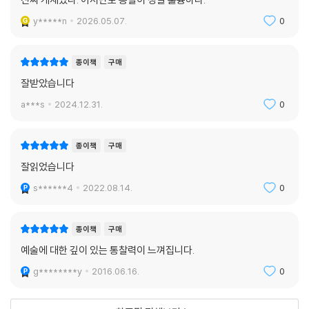
3장 〈철학과 예술에서의 몸〉의 경우에는 철학의 주요 주제 중 하나인 마
술품이 아닐까? 나는 1장에서 이 질문에 답을 했으니, 지금 하고 싶은 일은
음/몸 문제에 관해 다루고 있어 일견 다른 장들과 동떨어져 보인다는 느낌
y*****n
2026.05.07.
0
카메라가 수천 년 동안 이리 채이고 저리 채이던 철학적 문제, ‘예술이란 무
을 받을 수 있다. 이 장에서 단토가 이야기하는 것은 예술에서의 몸이 또 다
엇인가?’의 구체화에 기여했음에 감탄하고, 사진-회화의 파라고네가 왜
른 ‘의미의 구현’, 즉 ‘육화된embodied 마음’이라는 것이다. 단토는 데카
최후의 파라고네가 되어야 하는지를 설명하는 것이다. 뒤샹과 워홀이 떠났
종이책
구매
르트가 논리상 몸과 마음이 독립되어 있다고 이야기했지만, 몸과 마음이
을 때 예술 개념은 완전히 변해 있었다. 우리는 여러 면을 고려할 때 미술사
잘받았습니다
별개거나 한 가지라는 차원을 떠나 마음이 육화된 것이 곧 몸임을 이야기
의 두 번째 단계라 볼 수 있는 영토에 진입해 있었다. _4장 ---「경쟁의 끝」
하려고도 했다고 지적한다. 이는 제 몸에 이상이 생긴 것에 직감적으로 반
a***s
2024.12.31.
0
중에서
응하는 아기의 차원에서 단편적으로 볼 수 있다. 몸과 마음이 독립되어 있
되 몸에 일어난 변화는 (의학 장비가 필요한 경우를 제외하고는) 그 몸의
해먼스는 칸트에게 2008년이 되면 그의 설치 작품은 예술이 되어 있을 거
종이책
구매
주인만이 느낄 수 있기 때문이다. 이러한 ‘육화된 마음’은 유럽의 회화에서
라고 말할 수 있다. 로코코 시대에 워홀의 ---「캠벨 수프 통조림〉이 예술이
풍부하게 드러난다. 푸생의 〈성가족〉 같은 그림을 볼 때 우리는 성 요셉과
잘읽었습니다
아닌 데에는 이유가 있다. 물론 어떤 사람이 그런 것을 그림으로 그렸을 수
성모마리아, 아기 예수에 대한 배경지식이 없더라도 육아에 노곤한 아버
s******4
2022.08.14.
0
있다. 1961년에는 미국의 모든 사람이 그 수프 통조림을 익히 알고 있었지
지, 자애로운 어머니의 이미지로부터 아기가 사랑받고 있음을 ‘느낄 수 있
만, 그가 그린 것은 분명 그들에게 익숙한 물건 . 쾨니히스베르크의 모든 사
다’. 우리는 과학적 성취를 통해 고대 그리스 때보다 몸에 대해 더 잘 알게
람이 익히 알 만한 포장된 상품 . 이 아니었을 것이다. 1761년에 그것은 팝
종이책
구매
되었지만, 예술로 구현되는 양상은 고대 그리스 때나 지금이나 다를 바가
아트가 아니었을 테다. 1761년에 그것은 1961년과 같은 의미를 가질 수 없
없다.
예술에 대한 깊이 있는 통찰력이 느껴집니다.
었다. 미술은 본질상 미술사적이다. 칸트 시대에 미술은 특별히 취급되어
g********y
2016.06.16.
0
미술관에 보존되는 것이 운명이었다. ---「칸트와 예술작품」중에서
예술작품의 결정적 기준인 ‘구현된 의미’를 통해
예술이 시대와 장르를 초월하여 늘 단일한 것임을 증명한다