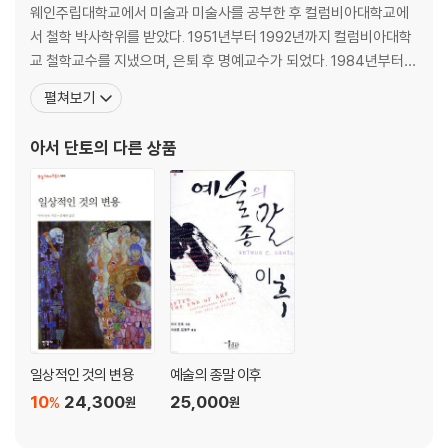
웨인주립대학교에서 미술과 미술사를 공부한 후 컬럼비아대학교에
서 철학 박사학위를 받았다. 1951년부터 1992년까지 컬럼비아대학
교 철학교수를 지냈으며, 은퇴 후 명예교수가 되었다. 1984년부터 2
009년까지 『네이션』지의 예술평론가로 활약했으며, 『철학저널』 『아
펼쳐보기
트포럼』 등의 편집을 맡았고, 미국철학회장과 미국미학회장을 역임
했다. 단토는 1964년 앤디 워홀의 〈브릴로 상자〉를 보고 ‘무엇이 이
아서 단토
의 다른 상품
것을 예술로 만드는가’ ‘예술이란 무엇인가’
일상적인 것의 변용
예술의 종말 이후
10
24,300
25,000
%
원
원