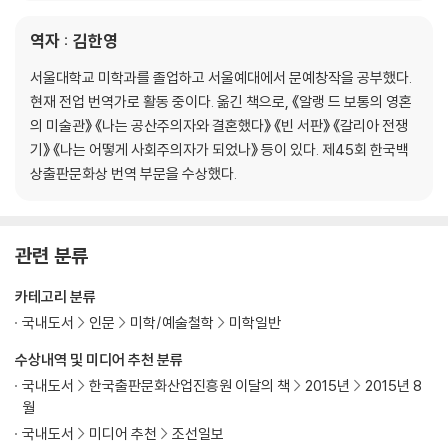
역자 : 김한영
서울대학교 미학과를 졸업하고 서울예대에서 문예창작을 공부했다.
현재 전업 번역가로 활동 중이다. 옮긴 책으로, 《알랭 드 보통의 영혼
의 미술관》 《나는 공산주의자와 결혼했다》 《빈 서판》 《갈리아 전쟁
기》 《나는 어떻게 사회주의자가 되었나》 등이 있다. 제45회 한국백
상출판문화상 번역 부문을 수상했다.
관련 분류
카테고리 분류
국내도서
인문
미학/예술철학
미학일반
수상내역 및 미디어 추천 분류
국내도서
한국출판문화산업진흥원 이달의 책
2015년
2015년 8
월
국내도서
미디어 추천
조선일보