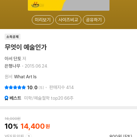
미리보기
사이즈비교
공유하기
소득공제
무엇이 예술인가
아서 단토
저
은행나무
2015.06.24.
원서
What Art Is
10.0
판매지수
414
5
베스트
미학/예술철학 top20 66주
16,000
원
10
14,400
YES포인트
800원 (5%)