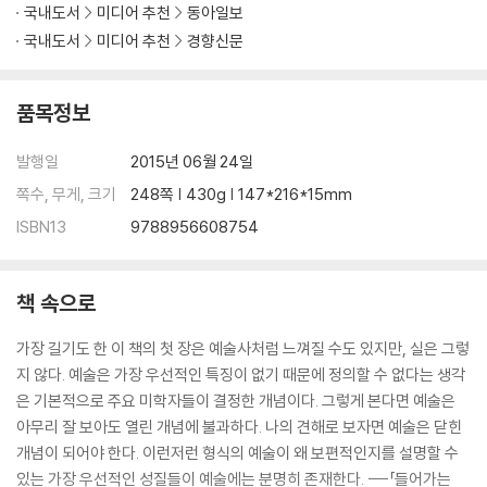
국내도서
미디어 추천
동아일보
국내도서
미디어 추천
경향신문
품목정보
발행일
2015년 06월 24일
쪽수, 무게, 크기
248쪽 | 430g | 147*216*15mm
ISBN13
9788956608754
책 속으로
가장 길기도 한 이 책의 첫 장은 예술사처럼 느껴질 수도 있지만, 실은 그렇
지 않다. 예술은 가장 우선적인 특징이 없기 때문에 정의할 수 없다는 생각
은 기본적으로 주요 미학자들이 결정한 개념이다. 그렇게 본다면 예술은
아무리 잘 보아도 열린 개념에 불과하다. 나의 견해로 보자면 예술은 닫힌
개념이 되어야 한다. 이런저런 형식의 예술이 왜 보편적인지를 설명할 수
있는 가장 우선적인 성질들이 예술에는 분명히 존재한다. ---「들어가는