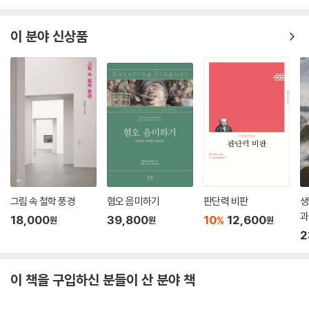
적인 맥락에서 빼어난 착상을 가졌다면 칸트의 관점에서 충분한 예술작품
이 될 수 있다. 이는 헤겔이 《미학 강의》에서 자연미와 구분한 ‘예술미’와도
이 분야 신상품
통하는 개념으로, 예술작품에 화가가 자신의 천재성을 발휘해 구현해낸 어
떠한 의미를 일컫는다는 점에서 이 책을 관통하는 단토의 예술에 대한 생
각, ‘구현된 의미’와 이어진다.
마지막으로 〈미학의 미래〉를 이야기하는 6장에서 단토는 다시금 〈브릴로
상자〉로 돌아온다. 레디메이드의 뒤샹과 워홀 이후, 미학은 이제 어디로 나
아가야 할까? 먼저 단토는 그간 예술철학의 부속 정도로 취급받아온 미학
이 다시금 예술 분석의 한복판에서 재조명받는 학계의 분위기를 언급하며,
〈브릴로 상자〉 이후 철학자로서 예술과 미적 가치에 대해 이야기해온 단토
가 자기 논의에 정당성을 부여한다. 그는 “망막적인 것”으로 상징되는 모
든 심미적인 아름다움을 예술로부터 분리하려 한 뒤샹의 견해를 인용하며,
그림 속 철학 풍경
혐오 음미하기
판단력 비판
생
브릴로 포장 상자와 〈브릴로 상자〉가 지각적으로 같다고 해서 존재론적으
과
18,000
39,800
10
12,600
%
원
원
원
로, 즉 철학적으로 같은 것은 아니라고 강조한다. 그런 맥락에서 현대 예술
2
을 대하는 미학은 이제 아름다움을 따지는 학문이 아니라, 그 존재의 의미
가 무엇인지를 따지는 학문이어야 한다는 것이 단토가 말하는 ‘미학의 미
래’다.
이 책을 구입하신 분들이 산 분야 책