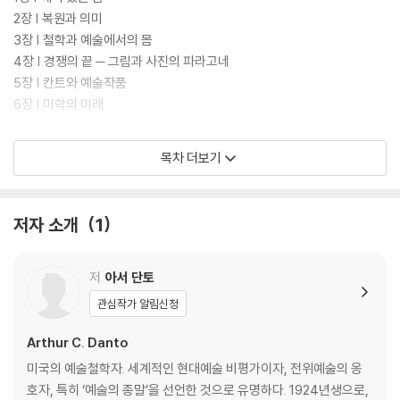
2장 | 복원과 의미
3장 | 철학과 예술에서의 몸
4장 | 경쟁의 끝 ─ 그림과 사진의 파라고네
5장 | 칸트와 예술작품
6장 | 미학의 미래
참고문헌
목차 더보기
감사의 말
추천의 말 | 뒤샹과 워홀 이후의 예술
옮긴이의 말
저자 소개
1
찾아보기
저
아서 단토
관심작가 알림신청
Arthur C. Danto
미국의 예술철학자. 세계적인 현대예술 비평가이자, 전위예술의 옹
호자, 특히 ‘예술의 종말’을 선언한 것으로 유명하다. 1924년생으로,