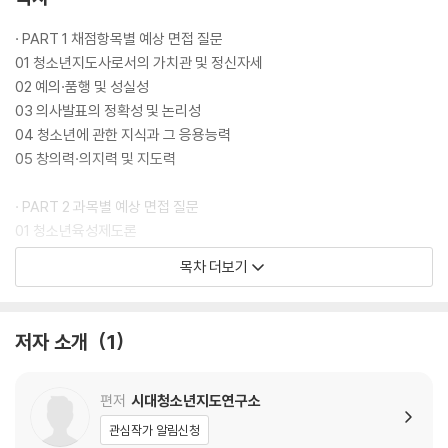
했던 개념들을 다시 한번 상기시키고, 추가로 알아두면 좋은 청소년 관련
정보를 수록하였습니다.
· PART 1 채점항목별 예상 면접 질문
가볍게 읽을 수 있도록 흥미롭게 구성한 부록을 틈틈이 읽어보며 내용을
01 청소년지도사로서의 가치관 및 정신자세
참고하여 답변의 완성도를 높여보세요.
02 예의·품행 및 성실성
03 의사발표의 정확성 및 논리성
· 유용한 면접 정보와 최종점검 체크리스트로 완벽한 마무리!
04 청소년에 관한 지식과 그 응용능력
가이드에 청소년지도사 면접과 관련된 유용한 정보와 최종점검을 할 수 있
05 창의력·의지력 및 지도력
는 체크리스트를 수록하였습니다.
면접 공부를 시작하기 전 면접 관련 정보를 읽어보며 마음가짐을 다잡고,
· PART 2 과목별 예상 면접 질문
면접장에 들어가기 직전 다시 한번 읽어보며 긴장을 풀고 생각을 정리해
01 청소년육성제도론
보세요. 또한, 체크리스트를 활용하여 시험 준비가 어느 정도 되었는지 파
02 청소년지도방법론
목차 더보기
악하고 최종점검해 보세요.
03 청소년심리 및 상담
04 청소년문화
05 청소년활동
저자 소개
1
06 청소년프로그램 개발과 평가
07 청소년문제와 보호
08 청소년복지
편저
시대청소년지도연구소
관심작가 알림신청
· PART 3 면접 기출문제 모음