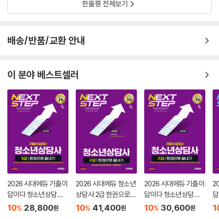
한줄평 전체보기
배송/반품/교환 안내
이 분야 베스트셀러
2026 시대에듀 기출이
2026 시대에듀 청소년
2026 시대에듀 기출이
2
답이다 청소년상담사 3
상담사 2급 한권으로
답이다 청소년상담사 2
답
급 한권으로 끝내기
끝내기
급 한권으로 끝내기
급
10
28,800
10
41,400
10
30,600
1
%
%
%
원
원
원