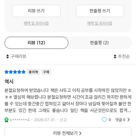
아무쪼록 본 수험서가 청소년지도사라는 고귀한 직업에 도전하는 수험생
리뷰 쓰기
한줄평 쓰기
들을 합격으로 이끄는 작은 길라잡이가 되기를 희망하면서, 수험생 여러분
모두의 건강과 합격을 진심으로 기원합니다.
혜택 및 유의사항
혜택 및 유의사항
리뷰
12
한줄평
2
구매리뷰
추천순
종이책
구매
역시
분철요청하여 받았습니다 책은 사두고 아직 공부를 시작하진 않았지만 ㅎ
ㅎㅎ 열심히 해보렵니다 분철요청하면 시간이 조금 걸리긴 하지만 편하게
볼 수 있는데 중간중간 찝혀있고 얇아서 장마다 넘길때 찢어질까 불안 한
부분도 있긴 한데 그래도 좋습니다 일딘 책을 사군것만으로도 합격할
듯 역시 자격증은 시대에듀
k*******4
2026.07.31.
신고
0
댓글
0
리뷰 전체보기