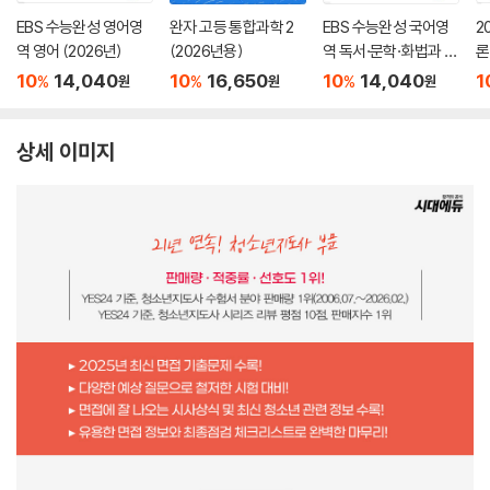
EBS 수능완성 영어영
완자 고등 통합과학 2
EBS 수능완성 국어영
2
역 영어 (2026년)
(2026년용)
역 독서·문학·화법과 작
론
문 (2026년)
(
10
14,040
10
16,650
10
14,040
1
%
%
%
원
원
원
상세 이미지