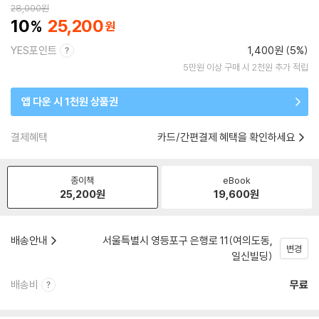
28,000
원
10
25,200
YES포인트
1,400원 (5%)
5만원 이상 구매 시 2천원 추가 적립
앱 다운 시 1천원 상품권
결제혜택
카드/간편결제 혜택을 확인하세요
종이책
eBook
25,200
원
19,600
원
배송안내
서울특별시 영등포구 은행로 11(여의도동,
변경
일신빌딩)
배송비
무료