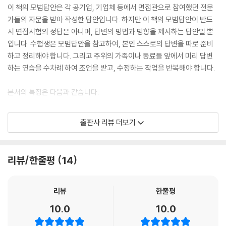
이 책의 모범답안은 각 공기업, 기업체 등에서 면접관으로 참여했던 전문
가들의 자문을 받아 작성한 답안입니다. 하지만 이 책의 모범답안이 반드
시 면접시험의 정답은 아니며, 답변의 방법과 방향을 제시하는 답안일 뿐
입니다. 수험생은 모범답안을 참고하여, 본인 스스로의 답변을 따로 준비
하고 정리해야 합니다. 그리고 주위의 가족이나 동료들 앞에서 미리 답변
하는 연습을 수차례 하여 조언을 받고, 수정하는 작업을 반복해야 합니다.
본서의 특징은 다음과 같습니다.
첫째, 청소년지도사 2급과 3급을 준비하는 수험생들을 한꺼번에 아우를
출판사 리뷰 더보기
수 있도록 효과적으로 구성하였습니다.
둘째, 2025년 치러진 면접시험에 응시한 수험생들의 후기를 취합하여 새
로 등장한 문제들을 수록하였습니다.
리뷰/한줄평
14
셋째, 최신개정법령을 반영하여 도서 내용을 수정하였습니다. 본 도서에서
참고한 법령은 다음과 같습니다. 청소년기본법(시행 26.1.2), 청소년활동
진흥법(시행 26.1.2), 청소년보호법(시행 26.1.2), 아동·청소년의 성보호
리뷰
한줄평
에 관한 법률(시행 26.5.12), 청소년복지지원법(시행 26.7.1), 소년법(시
10.0
10.0
행 21.4.21)