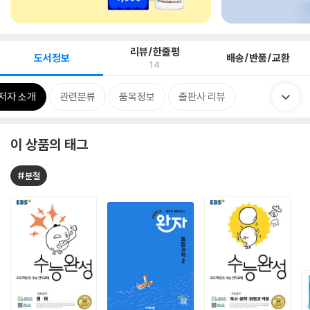
리뷰/한줄평
도서정보
배송/반품/교환
14
저자 소개
관련분류
품목정보
출판사 리뷰
이 상품의 태그
#분철