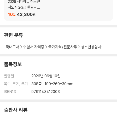
2026 시대에듀 청소년
지도사 2·3급 한권으로
끝내기
10
42,300
%
원
관련 분류
국내도서
수험서 자격증
국가자격/전문사무
청소년상담사
품목정보
발행일
2026년 06월 10일
쪽수, 무게, 크기
308쪽 | 190*260*30mm
ISBN13
9791143412003
출판사 리뷰