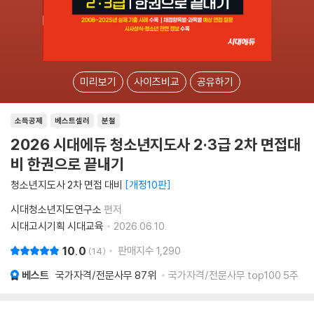
미리보기
사이즈비교
공유하기
소득공제
베스트셀러
분철
2026 시대에듀 청소년지도사 2·3급 2차 면접대
비 한권으로 끝내기
청소년지도사 2차 면접 대비
개정10판
시대청소년지도연구소
편저
시대고시기획 시대교육
2026.06.10.
10.0
판매지수
1,290
14
베스트
국가자격/전문사무
87위
국가자격/전문사무 top100 5주