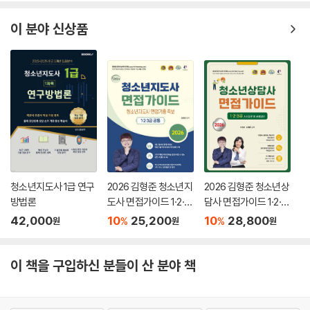
이 분야 신상품
청소년지도사 1급 연구
2026 김형준 청소년지
2026 김형준 청소년상
방법론
도사 면접가이드 1·2·3
담사 면접가이드 1·2·3
급
급 사례질문 및 모범답
42,000
10
25,200
10
28,800
%
%
원
원
원
변
이 책을 구입하신 분들이 산 분야 책