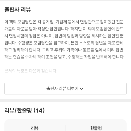
출판사 리뷰
이 책의 모범답안은 각 공기업, 기업체 등에서 면접관으로 참여했던 전문
가들의 자문을 받아 작성한 답안입니다. 하지만 이 책의 모범답안이 반드
시 면접시험의 정답은 아니며, 답변의 방법과 방향을 제시하는 답안일 뿐
입니다. 수험생은 모범답안을 참고하여, 본인 스스로의 답변을 따로 준비
하고 정리해야 합니다. 그리고 주위의 가족이나 동료들 앞에서 미리 답변
하는 연습을 수차례 하여 조언을 받고, 수정하는 작업을 반복해야 합니다.
본서의 특징은 다음과 같습니다.
첫째, 청소년지도사 2급과 3급을 준비하는 수험생들을 한꺼번에 아우를
출판사 리뷰 더보기
수 있도록 효과적으로 구성하였습니다.
둘째, 2025년 치러진 면접시험에 응시한 수험생들의 후기를 취합하여 새
로 등장한 문제들을 수록하였습니다.
리뷰/한줄평
14
셋째, 최신개정법령을 반영하여 도서 내용을 수정하였습니다. 본 도서에서
참고한 법령은 다음과 같습니다. 청소년기본법(시행 26.1.2), 청소년활동
진흥법(시행 26.1.2), 청소년보호법(시행 26.1.2), 아동·청소년의 성보호
리뷰
한줄평