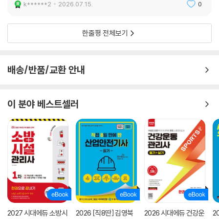
k******2
2026.07.15.
0
한줄평 전체보기
배송/반품/교환 안내
이 분야 베스트셀러
2027 시대에듀 소방시
2026 [직8딴] 김영북
2026 시대에듀 건강운
2