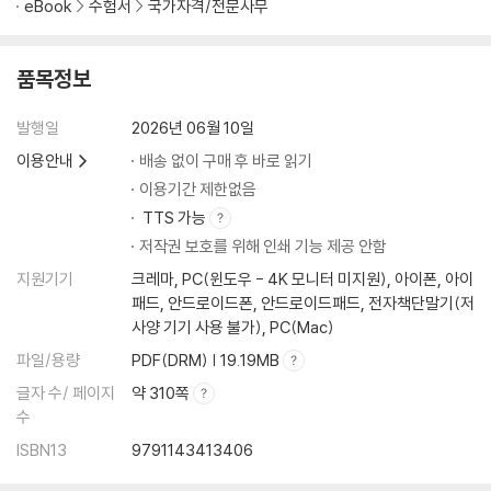
eBook
수험서
국가자격/전문사무
품목정보
발행일
2026년 06월 10일
이용안내
배송 없이 구매 후 바로 읽기
이용기간 제한없음
TTS 가능
저작권 보호를 위해 인쇄 기능 제공 안함
지원기기
크레마, PC(윈도우 - 4K 모니터 미지원), 아이폰, 아이
패드, 안드로이드폰, 안드로이드패드, 전자책단말기(저
사양 기기 사용 불가), PC(Mac)
파일/용량
PDF(DRM) | 19.19MB
글자 수/ 페이지
약 310쪽
수
ISBN13
9791143413406