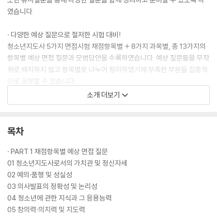
였습니다.
· 다양한 예상 질문으로 철저한 시험 대비!
청소년지도사 5가지 면접시험 채점항목별 + 8가지 과목별, 총 13가지의
항목별 예상 면접 질문과 모범답안을 수록하였습니다. 예상 질문들을 무작
위로 배치하지 않고 항목별로 나누어 정리하였기에 부족한 부분을 집중적
으로 공부할 수 있습니다.
소개 더보기
· 면접에 잘 나오는 시사상식 및 최신 청소년 관련 정보 수록!
‘시사상식’은 청소년 관련 최신 이슈 질문에 대비할 수 있도록 최신 시사상
식을 정리하였고, ‘청소년 관련 정보’는 앞선 예상 질문과 기출문제에 등장
목차
했던 개념들을 다시 한번 상기시키고, 추가로 알아두면 좋은 청소년 관련
정보를 수록하였습니다.
· PART 1 채점항목별 예상 면접 질문
가볍게 읽을 수 있도록 흥미롭게 구성한 부록을 틈틈이 읽어보며 내용을
01 청소년지도사로서의 가치관 및 정신자세
참고하여 답변의 완성도를 높여보세요.
02 예의·품행 및 성실성
03 의사발표의 정확성 및 논리성
· 유용한 면접 정보와 최종점검 체크리스트로 완벽한 마무리!
04 청소년에 관한 지식과 그 응용능력
가이드에 청소년지도사 면접과 관련된 유용한 정보와 최종점검을 할 수 있
05 창의력·의지력 및 지도력