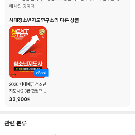
해 나갈 것이다.
시대청소년지도연구소
의 다른 상품
2026 시대에듀 청소년
지도사 2·3급 한권으로
끝내기
32,900
원
관련 분류