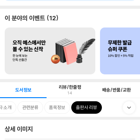
이 분야의 이벤트
12
리뷰/한줄평
도서정보
배송/반품/교환
14
자 소개
관련분류
품목정보
출판사 리뷰
상세 이미지