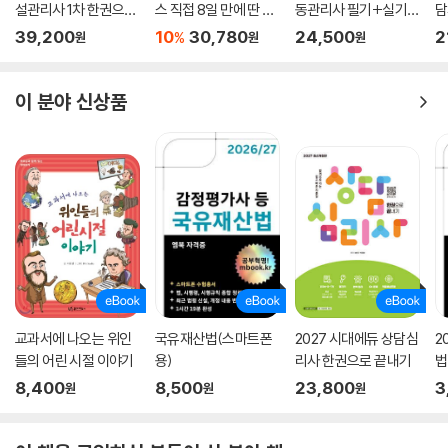
설관리사 1차 한권으로
스 직접 8일 만에 딴 산
동관리사 필기+실기
담
끝내기
업안전기사 필기
한권으로 끝내기
문
39,200
10
30,780
24,500
2
%
원
원
원
이 분야 신상품
교과서에 나오는 위인
국유재산법(스마트폰
2027 시대에듀 상담심
2
들의 어린 시절 이야기
용)
리사 한권으로 끝내기
법
설
8,400
8,500
23,800
3
원
원
원