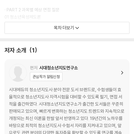
는 체크리스트를 수록하였습니다.
면접 공부를 시작하기 전 면접 관련 정보를 읽어보며 마음가짐을 다잡고,
· PART 2 과목별 예상 면접 질문
면접장에 들어가기 직전 다시 한번 읽어보며 긴장을 풀고 생각을 정리해
01 청소년육성제도론
보세요. 또한, 체크리스트를 활용하여 시험 준비가 어느 정도 되었는지 파
02 청소년지도방법론
목차 더보기
악하고 최종점검해 보세요.
03 청소년심리 및 상담
04 청소년문화
05 청소년활동
저자 소개
1
06 청소년프로그램 개발과 평가
07 청소년문제와 보호
08 청소년복지
편저
시대청소년지도연구소
관심작가 알림신청
· PART 3 면접 기출문제 모음
2008~2025년 면접 기출문제
시대에듀의 청소년지도사 분야 전문 도서 브랜드로, 수험생들이 효
율적으로 청소년지도사 자격시험을 대비할 수 있도록 필기, 면접 서
· PART 4 부 록
적을 출간하였다. 시대청소년지도연구소가 출간한 도서들은 꾸준히
01 면접에 잘 나오는 시사상식
판매되고 있으며, 빠르게 변화하는 청소년지도 트렌드와 지속적으로
02 면접에 잘 나오는 청소년 관련 정보
개정되는 최신 이론을 한발 앞서 반영하고 있다. 19년간의 노하우를
바탕으로 최적의 청소년지도사 수험서 자리를 지켜내고 있으며, 앞
으로도 관련 분야의 다양한 독자층을 확보할 수 있도록 연구를 계속