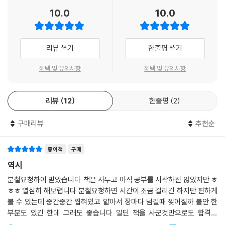
에 관한 법률(시행 26.5.12), 청소년복지지원법(시행 26.7.1), 소년법(시
10.0
10.0
행 21.4.21)
아무쪼록 본 수험서가 청소년지도사라는 고귀한 직업에 도전하는 수험생
리뷰 쓰기
한줄평 쓰기
들을 합격으로 이끄는 작은 길라잡이가 되기를 희망하면서, 수험생 여러분
모두의 건강과 합격을 진심으로 기원합니다.
혜택 및 유의사항
혜택 및 유의사항
리뷰
12
한줄평
2
구매리뷰
추천순
종이책
구매
역시
분철요청하여 받았습니다 책은 사두고 아직 공부를 시작하진 않았지만 ㅎ
ㅎㅎ 열심히 해보렵니다 분철요청하면 시간이 조금 걸리긴 하지만 편하게
볼 수 있는데 중간중간 찝혀있고 얇아서 장마다 넘길때 찢어질까 불안 한
부분도 있긴 한데 그래도 좋습니다 일딘 책을 사군것만으로도 합격할
듯 역시 자격증은 시대에듀