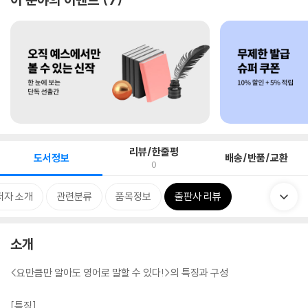
리뷰/한줄평
도서정보
배송/반품/교환
0
저자 소개
관련분류
품목정보
출판사 리뷰
소개
<요만큼만 알아도 영어로 말할 수 있다!>의 특징과 구성
[특징]