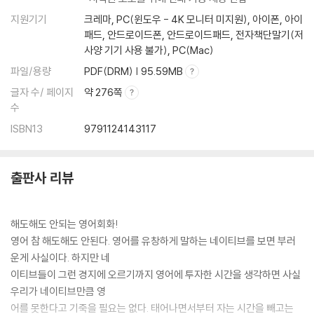
지원기기
크레마, PC(윈도우 - 4K 모니터 미지원), 아이폰, 아이
패드, 안드로이드폰, 안드로이드패드, 전자책단말기(저
사양 기기 사용 불가), PC(Mac)
파일/용량
PDF(DRM) | 95.59MB
글자 수/ 페이지
약 276쪽
수
ISBN13
9791124143117
출판사 리뷰
해도해도 안되는 영어회화!
영어 참 해도해도 안된다. 영어를 유창하게 말하는 네이티브를 보면 부러
운게 사실이다. 하지만 네
이티브들이 그런 경지에 오르기까지 영어에 투자한 시간을 생각하면 사실
우리가 네이티브만큼 영
어를 못한다고 기죽을 필요는 없다. 태어나면서부터 자는 시간을 빼고는