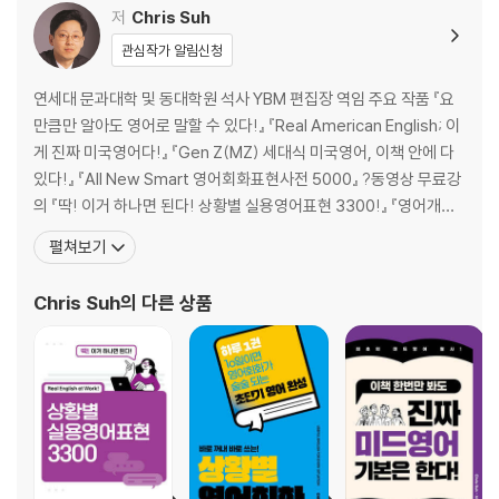
저
Chris Suh
관심작가 알림신청
연세대 문과대학 및 동대학원 석사 YBM 편집장 역임 주요 작품 『요
만큼만 알아도 영어로 말할 수 있다!』 『Real American English; 이
게 진짜 미국영어다!』 『Gen Z(MZ) 세대식 미국영어, 이책 안에 다
있다!』 『All New Smart 영어회화표현사전 5000』 ?동영상 무료강
의 『딱! 이거 하나면 된다! 상황별 실용영어표현 3300!』 『영어개념
원로 학습하는 영어회화 정답노트』 『영어문장, 이렇게 만든다! 영어
펼쳐보기
회화 암기노트』 『영어로 필사해보는 명언.명대사』 『맨처음부터 다시
시작하는 영어회화 기본공식 500+』 『한번보
Chris Suh
의 다른 상품