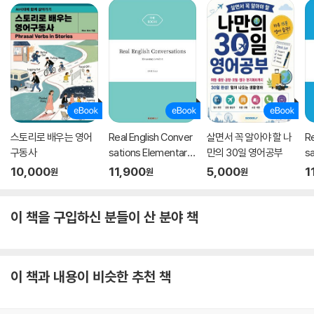
표현들 1,200개를 수록하였다. 그중에서는 give out, turn out, put tog
ether처럼 동사구도 있지
만, at the same time, all the time 등 시간과 장소를 나타내는 빈출 부
사구도 함께 수록되어 있
다. 멘토스가 이미 출간한 많은 패턴책의 패턴들에 여기서 학습한 기본표
현들을 대입하여 다양한 문
장을 만들다보면 영어문장이 하나둘씩 만들어지게 되고 그렇게 연습에 연
습을 하면 자신도 모르게
스토리로 배우는 영어
Real English Conver
살면서 꼭 알아야 할 나
Re
네이티브들처럼 쉬운 단어들로 영어회화가 되는 자신을 발견하게 될 것이
구동사
sations Elementary
만의 30일 영어공부
s
다.
Level 1-1
Le
10,000
11,900
5,000
1
원
원
원
이 책을 구입하신 분들이 산 분야 책
이 책과 내용이 비슷한 추천 책