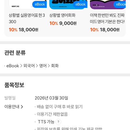
상황별 실용영어표현 3
상황별 영어회화
이책 한번만 봐도 진짜
300
미드영어 기본은 한다!
10
9,000
%
원
10
18,000
10
18,000
%
%
원
원
관련 분류
eBook
외국어
영어
회화
품목정보
발행일
2026년 03월 30일
이용안내
배송 없이 구매 후 바로 읽기
이용기간 제한없음
TTS 가능
저작권 보호를 위해 인쇄 기능 제공 안함