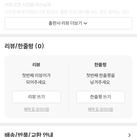
거의 모든 시간을 리스닝과
스피킹에 투자했으니까 말이다. 물론 이건 영어를 어느 정도 말하는 사람
의 경우이고, 10년 넘게 영
출판사 리뷰 더보기
어했는데 아직 말 한 마디 못한다면, 어색한 침묵과 영작시간을 다 포함해
서도 아직 네이티브와 단 1
분도 넘기지 못한다면 경우가 다르다.
리뷰/한줄평
0
그럼 어떻게 영어를 말해야 할까?
그렇다면 어떻게 해야 해도해도 안 되는 영어의 말문을 틀 수 있을까? 다
리뷰
한줄평
늙어버린 이제 와서 네이티
첫번째 리뷰어가
첫번째 한줄평을
브들이 처음 영어를 배우듯 배울 수도 없고 또 영어공부 작심 한 달, 아니
되어주세요.
남겨주세요.
한 주를 넘기지 못하는 사람
의 전매 특허인 “문법부터 하겠다”라는 ‘나쁜 각오’를 또 반복할 수도 없지
리뷰 쓰기
한줄평 쓰기
않은가. 그럼 어떻게 영어
를 말해야 하는 걸까? 어떻게 영어회화문장을 만들어야 하는 걸까? 어차
혜택 및 유의사항
혜택 및 유의사항
피 뒤늦게 외국어를 배우는
입장에서는 자연적으로 습득한 네이티브와는 달리 논리적이고 조직적으
로 접근할 수밖에 없다.
배송/반품/교환 안내