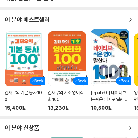
영어문장의 기본원리와 기본표현들
영어문장의 기본원리를 이론적으로 파악해야 한다는 말이다. 다시 말해 영
이 분야 베스트셀러
어문장에서 유형화할 수
있는 패턴을 기계적으로 외우고 이에 살을 붙여 완전한 문장을 만들 수 있
는 기본표현들을 왕창 습득
해야 한다. 아쉽지만 네이티브들이 일상에서 수없는 반복을 통해 감각적으
로 몸에 익힌 것을 우리는
책상에 앉아 수학공부하듯 이해와 암기를 통해 영어문장을 하나하나 조립
해야 한다. 물론 이런 조립
과정을 여러 번 하다보면 우리도 조금씩 자연스러워지는 건 사실이다. 이
책은 이런 기본표현들을 집
중적으로 모아 생생한 예문과 함께 제공함으로써 기본표현의 핵을 확실하
김재우의 기본 동사 10
김재우의 기초 영어회
[epub3.0] 네이티브
영
게 머릿속에서 기억해두도
0
화 100
는 쉬운 영어로 말한다
련
록 하였다.
-1000문장 편
15,400
13,230
10,500
1
원
원
원
기본표현 1,200개만 알아도 영어가 쉬워져~
<요만큼만 알아도 영어로 말할 수 있다!>는 이런 관점에서 네이티브들이
이 분야 신상품
시도 때도 없이 쓰는 기본