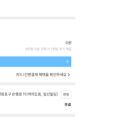
0원
5만원 이상 구매 시 2천원 추가 적립
카드/간편결제 혜택을 확인하세요
등포구 은행로 11(여의도동, 일신빌딩)
변경
무료