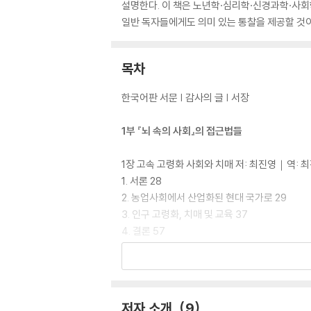
설명한다. 이 책은 노년학·심리학·신경과학·사회
일반 독자들에게도 의미 있는 통찰을 제공할 것이
목차
한국어판 서문 | 감사의 글 | 서장
1부 『뇌 속의 사회』의 접근법들
1장 고속 고령화 사회와 치매 저: 최진영｜역: 
1. 서론 28
2. 농업사회에서 산업화된 현대 국가로 29
3. 인구 고령화, 치매 및 교육 37
4. 결론 57
2장 사회연결망 위치와 노년기 건강 저: 염유식,
1. 서론 72
2. 사회연결망 위치의 세 종류: 크기, 폐쇄, 중개 
저자 소개
9