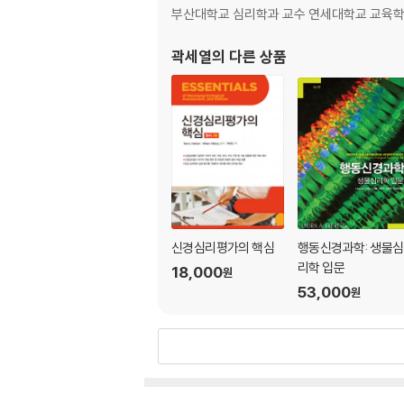
부산대학교 심리학과 교수 연세대학교 교육학
2부 노년의 뇌, 인지와 건강과 상호작용하는 사
곽세열
의 다른 상품
5장 인지 노화와 치매의 생애과정적 접근 저: 최
1. 소개 154
2. 생애과정 전반에 걸쳐 조절할 수 있는 치매 위
3. 인지 노화와 치매에서의 예비능, 회복탄력성과 
4. 노년기 사회적 연결과 인지 건강을 잇는 경로의
5. 결론 173
6장 사회적 연결성과 뇌의 기능 저: 곽세열, 최
신경심리평가의 핵심
행동신경과학: 생물심
1. 뇌 건강의 지표들 182
리학 입문
18,000
2. 사회적 연결성과 뇌의 상관관계 185
원
53,000
3. 사회적 연결성의 풍부함을 설명하는 신경생물
원
4. 사회연결망 유지에 다시 기여하는 신경 자원 
5. 결론 196
7장 사회적 고립과 인지 노화의 심리신경면역학 
1. 서론 206