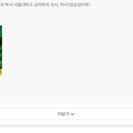
과 학사 서울대학교 심리학과 석사, 박사(임상심리학)
회
진영, 곽세열｜역: 최진영
험 요인들 157
저항 161
 가설적 모형 171
진영, 염유식｜역: 곽세열
학적 기저 과정 188
194
더보기
저: 이성하｜역: 이성하