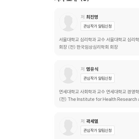
3. 한국과 미국의 사회연결망 위치 및 주관적 건강
4. 마을 단위 완전 사회연결망과 사망 83
5. 사회연결망, 바이오마커, 그리고 마음 88
저
최진영
관심작가 알림신청
3장 사회적 뇌와 사회적 지능, 그리고 웰빙 저:
1. 서론 94
서울대학교 심리학과 교수 서울대학교 심리학과 학
2. 소속 욕구: 근본적 인간 동기 95
회장 (전) 한국임상심리학회 회장
3. 사회적 뇌의 진화 97
4. 사회적 뇌 연결망 102
5. 사회적 뇌와 노화 116
저
염유식
6. 사회적 뇌의 개인차와 웰빙 118
관심작가 알림신청
7. 결론 123
연세대학교 사회학과 교수 연세대학교 경영학과 학사, 석
4장 인지적 노화, 사회적 고립의 유전체학 저: 
(전) The Institute for Health Researc
1. 서론 136
2. 사회관계의 유전체학 136
3. 인지 노화의 유전체학 140
저
곽세열
4. 사회적 위협 관련 유전자 발현 패턴의 보호 요
관심작가 알림신청
5. 향후 방향과 결론 144