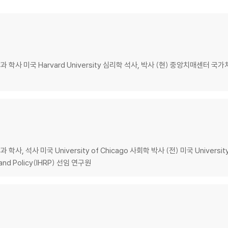
 수준 비교 78
 설선혜, 조이수｜역: 설선혜
사 미국 Harvard University 심리학 석사, 박사 (현) 중앙치매센터
사 미국 University of Chicago 사회학 박사 (전) 미국 University of
이성하, 곽세열｜역: 이성하
h and Policy(IHRP) 선임 연구원
인들 144