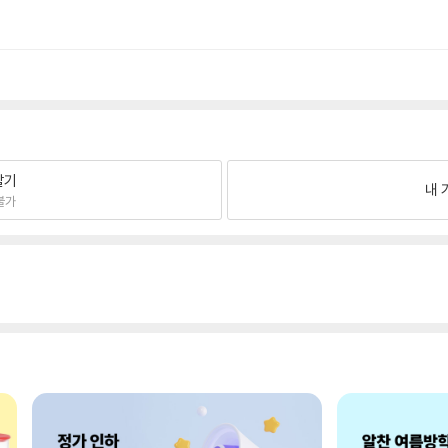
팔기
내 
불가