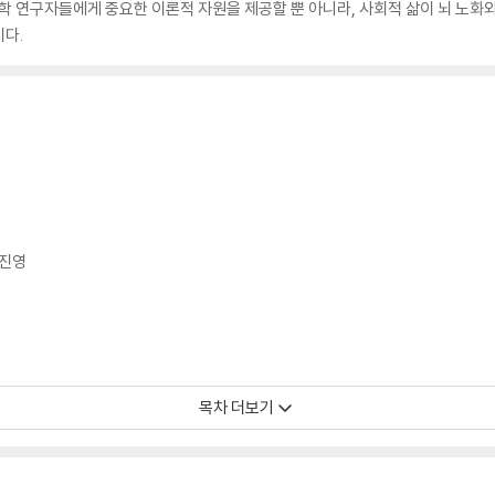
학 연구자들에게 중요한 이론적 자원을 제공할 뿐 아니라, 사회적 삶이 뇌 노화
다.
최진영
목차 더보기
 김준솔｜역: 곽세열
73