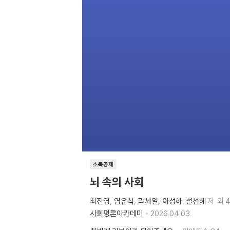
소득공제
뇌 속의 사회
최진영
염유식
곽세열
이성하
설선혜
저
외 
사회평론아카데미
2026.04.03.