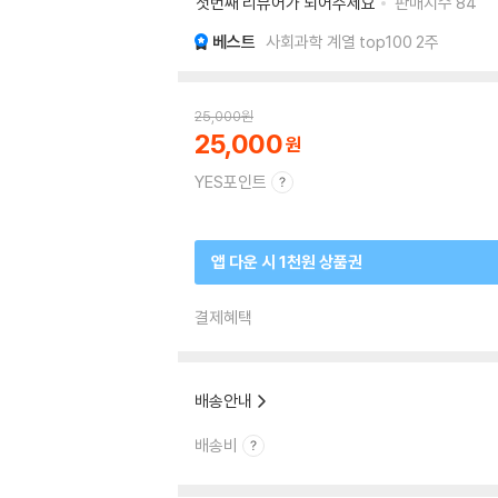
첫번째 리뷰어가 되어주세요
판매지수
84
베스트
사회과학 계열 top100 2주
25,000
원
25,000
YES포인트
앱 다운 시 1천원 상품권
결제혜택
배송안내
배송비