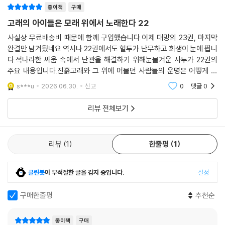
종이책
구매
고래의 아이들은 모래 위에서 노래한다 22
사실상 무료배송비 때문에 함께 구입했습니다.이제 대망의 23권, 마지막
완결만 남겨뒀네요.역시나 22권에서도 혈투가 난무하고 희생이 눈에 띕니
다.적나라한 싸움 속에서 난관을 해결하기 위해눈물겨운 사투가 22권의
주요 내용입니다.진흙고래와 그 위에 머물던 사람들의 운명은 어떻게 될
것인지,23권을 조만간 구입해서 읽어봐야겠습니다. 중간에 출간이 뚝 끊
s***u
2026.06.30.
신고
0
댓글
0
겨서 아쉬웠는데무사히
리뷰 전체보기
리뷰
1
한줄평
1
클린봇
이 부적절한 글을 감지 중입니다.
설정
구매한줄평
추천순
종이책
구매