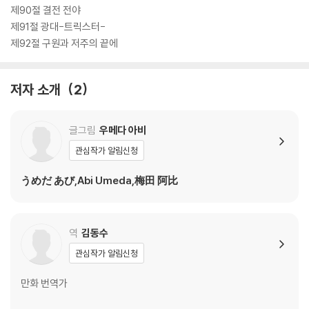
제90절 결전 전야
제91절 광대-트릭스터-
제92절 구원과 저주의 끝에
저자 소개
2
글그림
우메다 아비
관심작가 알림신청
うめだ あび,Abi Umeda,梅田 阿比
역
김동수
관심작가 알림신청
만화 번역가