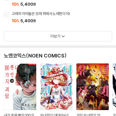
10
5,400
%
원
고래의 아이들은 모래 위에서 노래한다 19
10
5,400
%
원
더보기
노엔코믹스(NOEN COMICS)
내가 죽을 뿐인 100가
유녀전기 대대야사 1
코믹 유녀전기 21
코