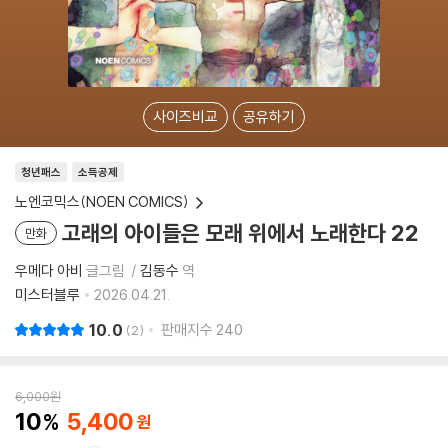
사이즈비교
공유하기
청년패스
소득공제
노엔코믹스(NOEN COMICS)
고래의 아이들은 모래 위에서 노래한다 22
만화
우메다 아비
글그림
김동수
역
미스터블루
2026.04.21.
10.0
판매지수
240
2
6,000
원
10
5,400