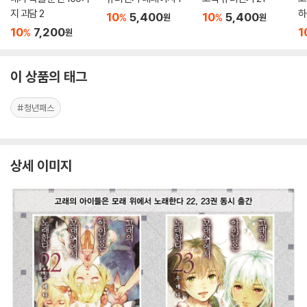
지 괴담 2
하
10
5,400
10
5,400
%
%
원
원
장
10
7,200
1
%
원
이 상품의 태그
#청년패스
상세 이미지