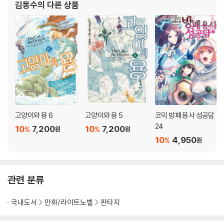
김동수
의 다른 상품
고양이와 용 6
고양이와 용 5
코믹 방패 용사 성공담
24
10
7,200
10
7,200
%
%
원
원
10
4,950
%
원
관련 분류
국내도서
만화/라이트노벨
판타지