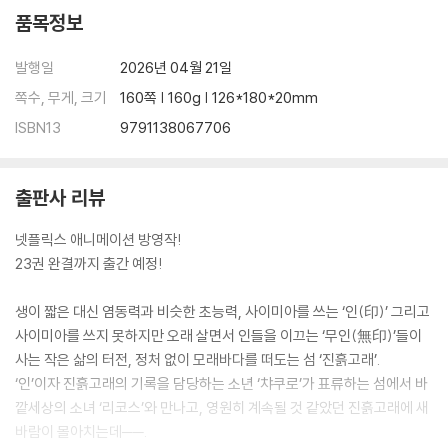
품목정보
발행일
2026년 04월 21일
쪽수, 무게, 크기
160쪽 | 160g | 126*180*20mm
ISBN13
9791138067706
출판사 리뷰
넷플릭스 애니메이션 방영작!
23권 완결까지 출간 예정!
생이 짧은 대신 염동력과 비슷한 초능력, 사이미아를 쓰는 ‘인(印)’ 그리고
사이미아를 쓰지 못하지만 오래 살면서 인들을 이끄는 ‘무인(無印)’들이
사는 작은 삶의 터전, 정처 없이 모래바다를 떠도는 섬 ‘진흙고래’.
‘인’이자 진흙고래의 기록을 담당하는 소년 ‘챠쿠로’가 표류하는 섬에서 바
깥세상의 소녀 ‘리코스’와 만나고, 영원히 계속될 것 같았던 진흙고래에 새
바람이 몰아치는데──.