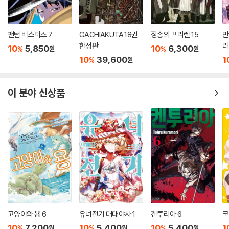
팬텀 버스터즈 7
GACHIAKUTA 18권
장송의 프리렌 15
만
한정판
라
10
5,850
10
6,300
%
%
원
원
10
39,600
1
%
원
이 분야 신상품
고양이와 용 6
유녀전기 대대야사 1
켄투리아 6
코
10
7,200
10
5,400
10
5,400
1
%
%
%
원
원
원