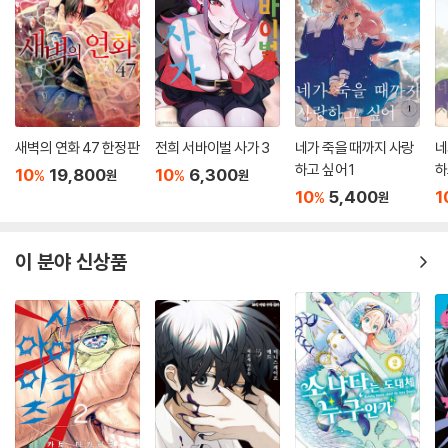
새벽의 연화 47 한정판
전희 서바이벌 사가 3
네가 죽을 때까지 사랑
네
하고 싶어 1
하
10
19,800
10
6,300
%
%
원
원
10
5,400
1
%
원
이 분야 신상품