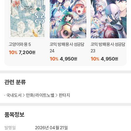
고양이와 용 5
코믹 방패 용사 성공담
코믹 방패 용사 성공담
24
23
10
7,200
%
원
10
4,950
10
4,950
%
%
원
원
관련 분류
국내도서
만화/라이트노벨
판타지
품목정보
발행일
2026년 04월 21일