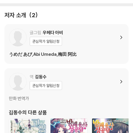
저자 소개
2
글그림
우메다 아비
관심작가 알림신청
うめだ あび,Abi Umeda,梅田 阿比
역
김동수
관심작가 알림신청
만화 번역가
김동수
의 다른 상품