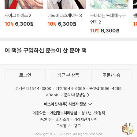
사이코 아이즈 2
매드 미니스케이프 3
소나타는 도대체 누구
팬
인가 2
10
6,300
10
6,300
1
%
%
원
원
10
6,300
%
원
이 책을 구입하신 분들이 산 분야 책
로그인
최근 본 상품
주문/배송
고객센터 1544-3800
티켓 1544-6399
중고샵 1566-4295
eBook 1:1문의/채팅상담
예스이십사(주) 사업자 정보
이용약관
개인정보처리방침
청소년보호정책
PC버전
회사소개
거래처관계자께
도서홍보
광고
Copyright © YES24 Corp. All Rights Reserved.