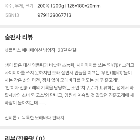
쪽수, 무게, 크기
200쪽 | 200g | 126*180*20mm
ISBN13
9791138067713
출판사 리뷰
넷플릭스 애니메이션 방영작! 23권 완결!
생이 짧은 대신 염동력과 비슷한 초능력, 사이미아를 쓰는 ‘인(印)’ 그리고
사이미아를 쓰지 못하지만 오래 살면서 인들을 이끄는 ‘무인(無印)’들이
사는 작은 삶의 터전, 정처 없이 모래바다를 떠도는 섬 ‘진흙고래’.
‘인’이자 진흙고래의 기록을 담당하는 소년 ‘챠쿠로’가 표류하는 섬에서 바
깥세상의 소녀 ‘리코스’와 만나고, 영원히 계속될 것 같았던 진흙고래에 새
바람이 몰아치는데──.
신비롭고 독특한 모래바다 판타지.
리뷰/한줄평
0