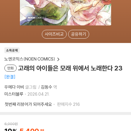
사이즈비교
공유하기
소득공제
노엔코믹스(NOEN COMICS)
고래의 아이들은 모래 위에서 노래한다 23
만화
완결
우메다 아비
글그림
김동수
역
미스터블루
2026.04.21.
첫번째 리뷰어가 되어주세요
판매지수
216
6,000
원