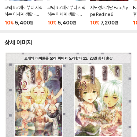
코믹 Re:제로부터 시작
코믹 Re:제로부터 시작
제도성배기담 Fate/ty
F
하는 이세계 생활 -제4
하는 이세계 생활 -제5
pe Redline 6
후
장- 11
장- 2
모
10
5,400
10
5,400
10
7,200
1
%
%
%
원
원
원
상세 이미지