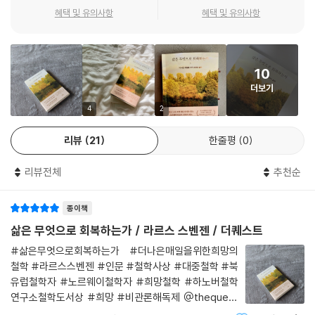
혜택 및 유의사항
혜택 및 유의사항
10
더보기
4
2
리뷰
21
한줄평
0
리뷰전체
추천순
종이책
삶은 무엇으로 회복하는가 / 라르스 스벤젠 / 더퀘스트
#삶은무엇으로회복하는가 #더나은매일을위한희망의
철학 #라르스스벤젠 #인문 #철학사상 #대중철학 #북
유럽철학자 #노르웨이철학자 #희망철학 #하노버철학
연구소철학도서상 #희망 #비관론해독제 @thequest
_book #더퀘스트 출판사로부터 #도서지원 을 받아 작