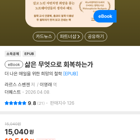
카드뉴스
파트너샵
공유하기
소득공제
EPUB
삶은 무엇으로 회복하는가
eBook
더 나은 매일을 위한 희망의 철학
EPUB
라르스 스벤젠
저
이영래
역
더퀘스트
2026.04.08.
9.8
판매지수
126
21
15,040
원
15,040