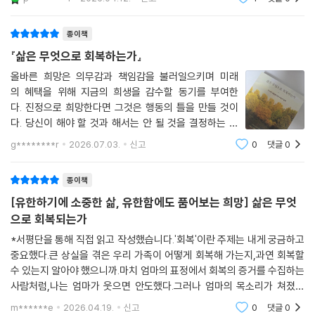
로, 매일의 삶을 철학적 사유의 주제로 확장하는데 집중한
다. 노르웨이 베르겐 대학교 철학과 교수로 재직 중이며,
종이책
『삶은 무엇으로 회복하는가』
올바른 희망은 의무감과 책임감을 불러일으키며 미래
의 혜택을 위해 지금의 희생을 감수할 동기를 부여한
다. 진정으로 희망한다면 그것은 행동의 틀을 만들 것이
다. 당신이 해야 할 것과 해서는 안 될 것을 결정하는 기
준이 될 것이다. 무엇보다 올바르게 희망하려면, 당신
g********r
2026.07.03.
신고
0
댓글
0
이 할 수 있는 것이 무 엇인지(그런 것이 있다면 ), 가능
성 있는 것이 무엇인지 제대로 이해해야만 한다. (p.132)
종이책
[유한하기에 소중한 삶, 유한함에도 품어보는 희망] 삶은 무엇
으로 회복되는가
*서평단을 통해 직접 읽고 작성했습니다.'회복'이란 주제는 내게 궁금하고
중요했다.큰 상실을 겪은 우리 가족이 어떻게 회복해 가는지,과연 회복할
수 있는지 알아야 했으니까.마치 엄마의 표정에서 회복의 증거를 수집하는
사람처럼,나는 엄마가 웃으면 안도했다.그러나 엄마의 목소리가 쳐졌거
나, 슬픔을 이야기하거나,우는 순간엔 좌절하고 말았다.그것을 담아내고
m******e
2026.04.19.
신고
0
댓글
0