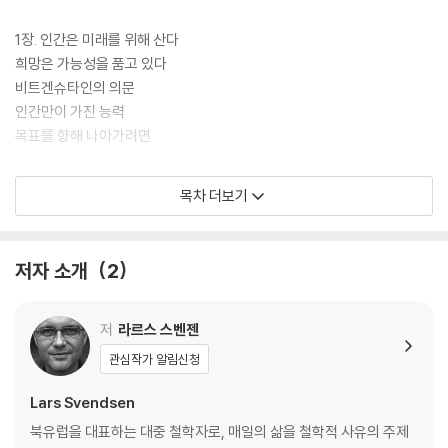
1장. 인간은 미래를 위해 산다
희망은 가능성을 품고 있다
비트겐슈타인의 의문
인간만이 가진 능력
목표를 향해 나아가려면
목차 더보기
2장. 희망이 작동하는 방식
가능성을 얼마나 믿을 것인가
희망을 정의하려는 철학자들의 노력
저자 소개
2
희망은 행동을 수반한다
저
라르스 스벤젠
3장. 가능성을 향한 의지
관심작가 알림신청
니체의 회의주의
원하는 것을 달성할 가능성을 높이는 법
Lars Svendsen
현실 외면 그리고 자기기만
북유럽을 대표하는 대중 철학자로, 매일의 삶을 철학적 사유의 주제
희망은 이성적이지도, 비이성적이지도 않다