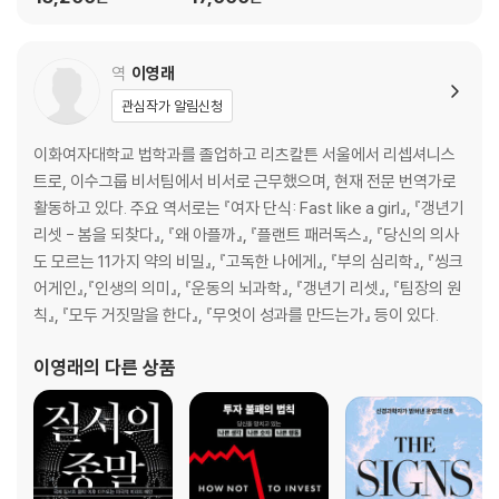
희망하는 이가 유념해야 할 네 가지 문제
최선을 다하되 유연할 것
역
이영래
관심작가 알림신청
7장. 영원을 꿈꾸는 바람과 지금을 사는 마음
사후 세계에 대한 희망
이화여자대학교 법학과를 졸업하고 리츠칼튼 서울에서 리셉셔니스
의미 있는 삶을 위한 무상
트로, 이수그룹 비서팀에서 비서로 근무했으며, 현재 전문 번역가로
유한함 속에서 보이는 소중한 것들
활동하고 있다. 주요 역서로는 『여자 단식: Fast like a girl』, 『갱년기
리셋 - 봄을 되찾다』, 『왜 아플까』, 『플랜트 패러독스』, 『당신의 의사
도 모르는 11가지 약의 비밀』, 『고독한 나에게』, 『부의 심리학』, 『씽크
8장. 무엇을 어떻게 희망할 것인가 - 칸트와 마리아 폰 헤르베르트
어게인』,『인생의 의미』, 『운동의 뇌과학』, 『갱년기 리셋』, 『팀장의 원
삶의 고통에 짓눌려 보낸 세 통의 편지
칙』, 『모두 거짓말을 한다』, 『무엇이 성과를 만드는가』 등이 있다.
절망에서 그녀를 구하지 못한 이유
칸트의 두 가지 희망
이영래
의 다른 상품
9장. 비관 속에서 가능한 삶의 태도
쇼펜하우어, 비관주의의 수호자
낙관론과 비관론, 무엇이 맞을까?