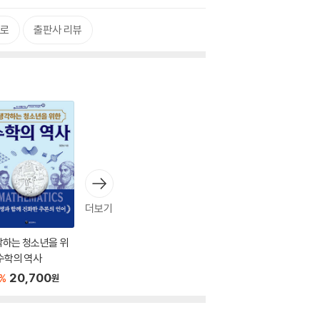
으로
출판사 리뷰
더보기
각하는 청소년을 위
수학의 역사
20,700
%
원