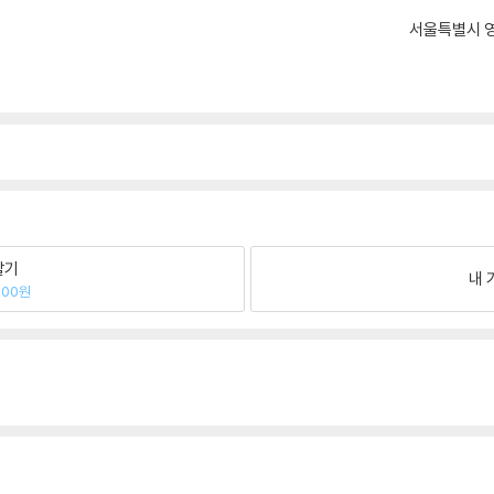
서울특별시 영
팔기
내 
800원