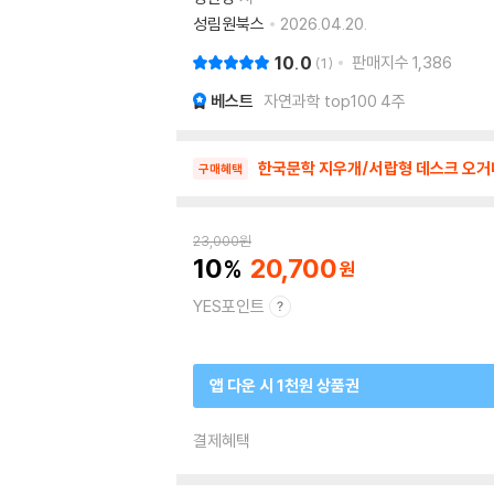
성림원북스
2026.04.20.
10.0
판매지수
1,386
1
베스트
자연과학 top100 4주
한국문학 지우개/서랍형 데스크 오거
구매혜택
23,000
원
10
20,700
YES포인트
앱 다운 시 1천원 상품권
결제혜택