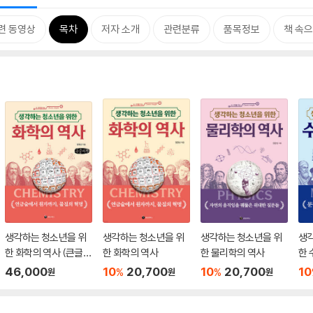
련 동영상
목차
저자 소개
관련분류
품목정보
책 속
생각하는 청소년을 위
생각하는 청소년을 위
생각하는 청소년을 위
생
한 화학의 역사 (큰글자
한 화학의 역사
한 물리학의 역사
한 
책)
46,000
10
20,700
10
20,700
10
%
%
원
원
원