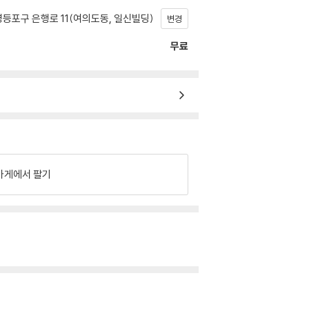
등포구 은행로 11(여의도동, 일신빌딩)
변경
무료
가게에서 팔기