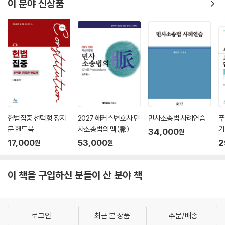
이 분야 신상품
헌법집중 선택형 정지
2027 해커스변호사 민
민사소송법 사례연습
푸
문 핸드북
사소송법의 맥(脈)
기
34,000
원
문
17,000
53,000
2
원
원
이 책을 구입하신 분들이 산 분야 책
로그인
최근 본 상품
주문/배송