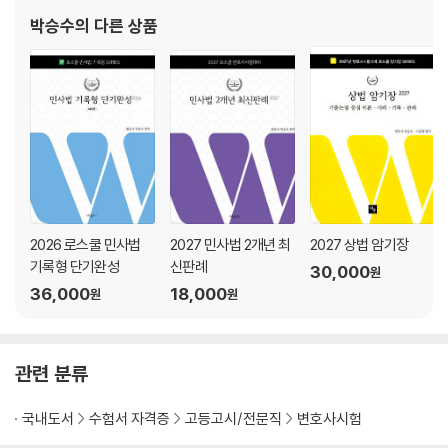
[문제 25]위법한 자기주식 취득과 주주총회결의 취소소송 53
사례형 Series 『로스쿨
박승수
의 다른 상품
3. 결어
[문제 26]상호주 취득 제한 56
[문제 27]상호주 의결권 제한 58
본서 한권으로 변호사시험의 사례형·기록형을 모두 대비될 수 있도록 하는
[문제 28]주주총회 소집절차상의 하자와 결의방법상의 하자 60
바람으로 출간하였으므로 많이 활용하시기 바라며, 독자분들과의 소통은
[문제 29]주주총회 의결권 대리행사 62
저자의 메일인 pss1359@empas.com으로 직접 질문을 보내 주시면
[문제 30]주식매수청구권의 행사기간 64
직접 성실히 답변해드리겠습니다. 본서의 교정과 보완을 위하여 도움을 주
[문제 31]주주총회결의 취소소송 66
신 손영민 예비 변호사님에게 고마움을 전합니다. 끝으로 본서로 공부하시
[문제 32]주주총회결부존재확인의 소 69
는 수험생 여러분들이 반드시 합격하시기를 기원하겠습니다.
[문제 33]상법 제374조 주주총회특별결의 요부 71
[문제 34]이사회 결의가 없는 중요자산의 처분행위의 효력 73
2026 로스쿨 민사법
2027 민사법 2개년 최
2027 상법 암기장
2026년 4월
[문제 35]대표이사의 대표행위의 효력과 회사의 책임 I 75
기록형 단기완성
신판례
30,000
박승수 변호사
[문제 36]대표이사의 대표행위의 효력과 회사의 책임 II 77
원
36,000
18,000
원
원
[문제 37]이사 해임 청구의 소 제기 가부 80
[문제 38]이사회 결의의 유효성 82
[문제 39]이사의 의무 84
[문제 40]이사의 자기거래 89
관련 분류
[문제 41]대표소송과 이사의 손해배상책임 92
[문제 42]다중소송제기 가부와 이사의 손해배상책임 94
국내도서
수험서 자격증
고등고시/전문직
변호사시험
[문제 43]신주발행과 신주인수권 96