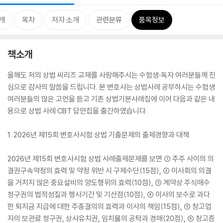
개
목차
저자 소개
관련분류
품목정보
책소개
올해도 저의 상법 씨리즈 교재를 사랑해주시는 수험생·독자 여러분들께 진
심으로 감사의 말씀을 드립니다. 본 변호사는 상법사례 공부하시는 수험생
여러분들의 많은 고언을 듣고 기존 상법기본사례집에 이어 다음과 같은 내
용으로 상법 사례 CBT 답안집을 출간하였습니다.
1. 2026년 제15회 변호사시험 상법 기출문제의 출제경향과 대책
2026년 제15회 변호사시험 상법 사례출제문제를 보면 ① 주주 사이의 의
결권구속약정의 효력 및 약정 위반 시 구제수단(15점), ② 이사회의 의결
을 거치지 않은 중요설비의 양도행위의 효력(10점), ③ 계약상 주식매수
청구권의 법적성질과 행사기간 및 기산점(10점), ④ 이사의 보수로 과다
한 퇴지금 지급에 대한 주총결의의 효력과 이사의 책임(15점), ⑤ 창고업
자의 보관료 청구권, 상사유치권, 임치물의 공탁과 경매(20점), ⑥ 창고증