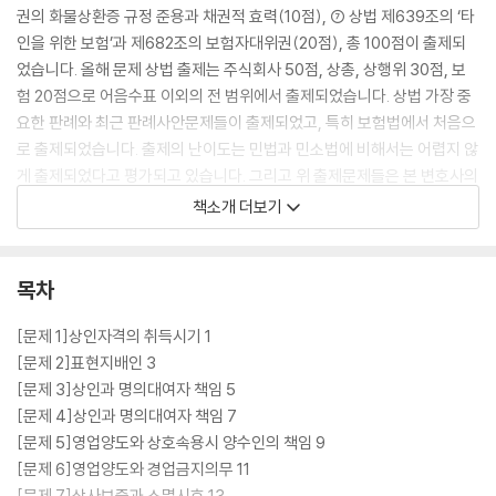
권의 화물상환증 규정 준용과 채권적 효력(10점), ⑦ 상법 제639조의 ‘타
인을 위한 보험’과 제682조의 보험자대위권(20점), 총 100점이 출제되
었습니다. 올해 문제 상법 출제는 주식회사 50점, 상총, 상행위 30점, 보
험 20점으로 어음수표 이외의 전 범위에서 출제되었습니다. 상법 가장 중
요한 판례와 최근 판례사안문제들이 출제되었고, 특히 보험법에서 처음으
로 출제되었습니다. 출제의 난이도는 민법과 민소법에 비해서는 어렵지 않
게 출제되었다고 평가되고 있습니다. 그리고 위 출제문제들은 본 변호사의
상법 암기장과 기본사례집에서 많이 출제되었음을 알 수 있습니다. 특히
책소개 더보기
상법 모의시험에서 출제되었던 문제들이 상당수 출제되었습니다. 따라서
상법 암기장 등 자기 무기교재를 정독하고 상법에서 출제가능한 모든 논점
에 대해서 사례집으로 사례풀이구조와 해당 판례 및 상법조문들을 연결하
목차
면서 사례공부를 하면 상법에서 충분히 고득점할 수 있다고 봅니다.
[문제 1]상인자격의 취득시기 1
2. 2027년 대비 상법 CBT 답안사례집의 내용과 활용방법
[문제 2]표현지배인 3
[문제 3]상인과 명의대여자 책임 5
(1) 상법사례는 모든 과목 중 난이도는 높지 않으나 상법전과 최근 판례에
[문제 4]상인과 명의대여자 책임 7
서 출제되고 지엽적이고 생소한 문제들이 자주 출제되고 있는 경향입니다.
[문제 5]영업양도와 상호속용시 양수인의 책임 9
그래서 본 변호사는 상법 기본사례집을 출간하여 모든 사례들을 빠짐 없이
[문제 6]영업양도와 경업금지의무 11
연습하고 숙지하게하는 강의를 하여 왔습니다. 그러나 기본사례집은 모든
[문제 7]상사보증과 소멸시효 13