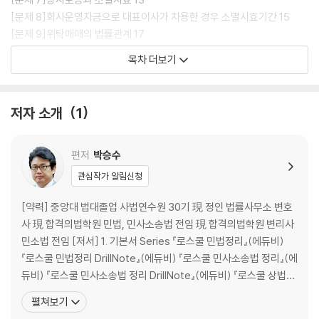
사례들을 실으려고 하다보니 양이 많아지고, 해설도 풍부하게 달아서 연습
[문제 8]회사운영자금으로 대표이사가 차용한 경우 소멸시효기간 15
하기는 좋지만 단시간 내에 딱 답안지 쓸 양을 공부하기에는 적절하지 않
[문제 9]위탁매매의 법률관계 17
은 실정입니다.
[문제 10]상사유치권의 성립요건 20
목차 더보기
[문제 11]일반상사유치권과 운송인의 상사유치권 22
(2) 이에 중요하고 출제가능한 중요판례와 최근 판례 사례 70여 문제를
[문제 12]화물상환증의 채권적 효력과 물권적 효력 24
선별하여 씨비티 답안을 작성하여 중요 키워드를 굵은 글씨로 강조하여 단
[문제 13]공중접객업자의 책임 27
저자 소개
1
시간 내에 빠르게 일독하고 연습할 수 있는 상법CBT답안사례집을 출간하
[문제 14]법인격 부인의 역적용 29
게 되었습니다.
[문제 15]재산인수와 추인 31
[문제 16]주주평등원칙 및 주주에 대한 특별권리 부여의 효력 33
편저
박승수
(3) 본 CBT답안사례집은 문제 + 사례풀이구조 + 씨비티 답안을 한세트
[문제 17]타인명의 주식인수와 주주확정 36
관심작가 알림신청
로 하여 구성되어 있습니다. 이렇게 70여 문제 정도 사례문제를 보고 사례
[문제 18]주권발행 전에 한 주식의 양도와 명의개서 부당거절시 주주권 행
풀이구조를 만들어 본 다음 씨비티 답안을 작성하는 연습을 한다면 단기간
사가부 38
[약력] 중앙대 법대졸업 사법연수원 30기 現 정인 법률사무소 변호
내에 상법사례를 정복할 수 있다고 봅니다. 올해 기출문제도 본 사례집에
[문제 19]정관에 의한 주식양도제한과 부당거절시 주주권 행사 40
사 現 합격의법학원 민법, 민사소송법 전임 現 합격의법학원 변리사
서 여러 문제가 출제되었습니다.
[문제 20]주권발행 전 주식양도와 양도계약 해제의 효력 42
민소법 전임 [저서] 1. 기본서 Series 『로스쿨 민법정리』(에듀비)
[문제 21]주주제안권과 주주제안을 무시한 결의의 효력 44
『로스쿨 민법정리 DrillNote』(에듀비) 『로스쿨 민사소송법 정리』(에
(4) 그리고 나머지 사례문제들은 암기장 등 자기만의 무기교재를 만들어
[문제 22]주주총회의 소집허가청구권자 46
듀비) 『로스쿨 민사소송법 정리 DrillNote』(에듀비) 『로스쿨 상법정
모든 중요 논점과 최근 판례논점을 흡수 보충하는 공부를 하여 대비하면
[문제 23]주주총회의 소집허가청구권자 48
리』(에듀비) 2. 선택형 Series 『로스쿨 민법 500제』(에듀비) 『로스
펼쳐보기
될 것입니다.
[문제 24]자기주식취득 가부 50
쿨 민사소송법 300제』(에듀비) 『로스쿨 상법 200제』(에듀나눔) 3.