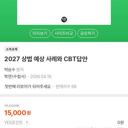
미리보기
사이즈비교
공유하기
소득공제
2027 상법 예상 사례와 CBT답안
박승수
편저
학연(수험서)
2026.04.16.
첫번째 리뷰어가 되어주세요
판매지수
66
15,000
원
15,000
YES포인트
0원