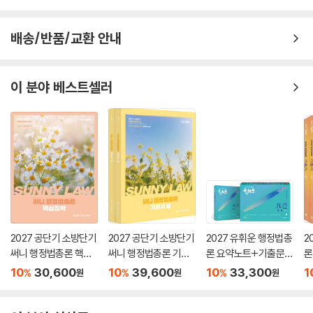
[문제 61]무권대리 항변과 기한 후 배서 141
[문제 62]어음보증 143
배송/반품/교환 안내
[문제 63]고지의무 및 설명의무 145
[문제 64]약관의 명시･설명의무 147
[문제 65]피해자의 직접청구권 149
이 분야 베스트셀러
[문제 66]타인의 생명보험에서 피보험자의 동의 151
[문제 67]면책약관과 보험금지급의무 153
[문제 68]책임보험에서의 손해방지비용 155
2027 공단기 소방단기
2027 공단기 소방단기
2027 유휘운 행정법총
2
써니 행정법총론 핵심
써니 행정법총론 기본
론 요약노트+기출문제
론
집약
서
(요.플.)
기
10
30,600
10
39,600
10
33,300
1
%
%
%
원
원
원