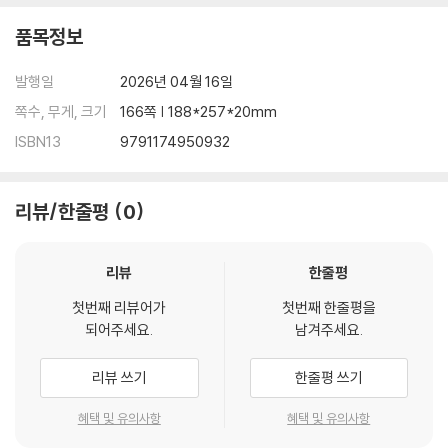
[문제 44]신주발행과 신주인수권의 양도 98
품목정보
[문제 45]실권주의 배정의 요건과 절차 101
[문제 46]전환사채 발행의 무효의 소와 신주발행의 무효의 소 제기 가부 1
발행일
2026년 04월 16일
03
쪽수, 무게, 크기
166쪽 | 188*257*20mm
[문제 47]신주인수권 사채 발행의 무효의 소와 신주발행의 무효의 소 제
기 가부 106
ISBN13
9791174950932
[문제 48]이익배당 109
[문제 49]중간배당과 위법배당 및 반환청구 가부 111
[문제 50]간이합병과 소규모합병 114
리뷰/한줄평
0
[문제 51]소규모합병과 합병무효의 소 116
[문제 52]합병 반대주주의 주식매수청구권의 효과 118
리뷰
한줄평
[문제 53]분할합병회사의 연대책임 120
[문제 54]단순분할무효소, 주식의 선의취득, 형식주주, 122
첫번째 리뷰어가
첫번째 한줄평을
[문제 55]어음의 변조항변과 어음책임 127
되어주세요.
남겨주세요.
[문제 56]어음의 변조의 효과와 백지어음의 부당보충의 항변 129
[문제 57]어음의 선의취득과 어음위조의 항변 132
리뷰 쓰기
한줄평 쓰기
[문제 58]제3자 항변과 이중무권의 항변 135
혜택 및 유의사항
혜택 및 유의사항
[문제 59]기한후배서와 인적항변 주장 가부 137
[문제 60]미성년자 어음행위와 선의취득 139