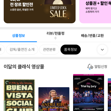
리뷰/한줄평
상품정보
배송/반품/교환
0
개
감독/출연진 소개
관련분류
품목정보
이달의 클래식 영상물
알림신청