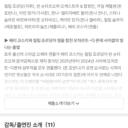
필립 조르당(지휘), 빈 슈타츠오퍼 오케스트라 & 합창단, 카일 케텔센(돈
죠반니), 아인 앙거(기사장), 한나-엘리자베트 뮐러(돈나 안나), 스타니
슬라프 바르바이락(돈 오타비오), 케이트 린지(돈나 엘비라), 필립 슬라이
(레포렐로), 파트리차 놀츠(체를리나), 배리 코스키(연출)
▶ 배리 코스키와 필립 죠르당이 힘을 합친 모차르트-다 폰테 사이클의 빛
나는 출발
호주 출신의 스타급 오페라 연출가 배리 코스키는 필립 죠르당이 빈 슈타
츠오퍼 음악감독으로 재직 중이던 2021년부터 2024년 사이에 모차르
트-다폰테 삼부작을 모두 연출했다. 〈돈 죠반니〉가 공연 순서로는 시작이
었지만 영상물은 작곡 순서대로 〈피가로의 결혼〉에 이어 두 번째로 나왔다.
코스키는 이 오페라를 “바람둥이의 낭만”이 아니라 “섹스 중독자의 붕
괴”로 묘사한다. 돈 조반니는 매력적인 악당이 아니라 타인을 소비하는 존
재이고, 무대는 추상화되어 인간의 내면과 공허한 관계를 드러내며, 코미
디는 점점 불편한 잔혹함으로, 피날레는 도덕적 심판보다 자기 파괴로 읽
제품소개 더보기
힌다. 출연자들은 가사의 의미를 깊이 파헤친 세밀한 연기와 가창을 펼치
며, 필립 죠르당은 빠르고 명료한 템포, 세련된 고전적 균형감으로 음악적
완성도를 높였다.
감독/출연진 소개
11