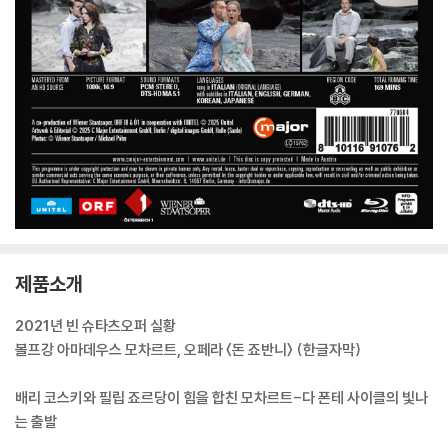
제품소개
2021년 빈 슈타츠오퍼 실황
볼프강 아마데우스 모차르트, 오페라 〈돈 죠반니〉 (한글자막)
배리 코스키와 필립 죠르당이 힘을 합친 모차르트-다 폰테 사이클의 빛나
는 출발