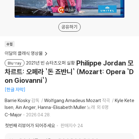
1
/
2
공유하기
수입
이달의 클래식 영상물
Philippe Jordan 모
2021년 빈 슈타츠오퍼 실황
Blu-ray
차르트: 오페라 `돈 죠반니` (Mozart: Opera `D
on Giovanni`)
한글 자막
Barrie Kosky
감독
Wolfgang Amadeus Mozart
작곡
Kyle Kete
lsen
Ain Anger
Hanna-Elisabeth Muller
노래
외 6명
C-Major
2026.04.28.
첫번째 리뷰어가 되어주세요
판매지수
24