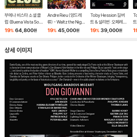
부에나 비스타 소셜 클
Andre Rieu (앙드레
Toby Hession 길버
T
럽 (Buena Vista Soci
류) - Waltz the Night
트 & 설리번: 오페레타 `
트
al Club - The Criterio
Away! [DVD]
배심재판` 외 (Gilbert
배
19
64,800
19
45,000
19
39,000
1
%
%
%
원
원
원
n Collection)
& Sullivan: Operetta
& 
`Trial By Jury`)
`T
상세 이미지