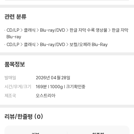
1) 제작/배송 과정에서 경미한 아웃케이스 주름, 모서리 눌림 및 갈라짐이
발생할 수 있습니다. 반품을 원하실 경우 미개봉 상태로 문의 부탁드립니
관련 분류
다.
2) 스틸북 케이스 제작 과정에서 기포 혹은 경미한 인쇄 오류가 발생할 수
CD/LP
클래식
Blu-ray/DVD
한글 자막 수록 영상물
한글 자막
있습니다.
Blu-ray
3) 렌티큘러 스틸북의 경우, 보호필름이 붙어 판매되기도 합니다. 보호필
CD/LP
클래식
Blu-ray/DVD
보컬/오페라 Blu-Ray
름 손상에 의한 교환/반품은 불가합니다.
4) 본품 보호를 위해 노란색의 카톤 박스로 재포장한 경우, 카톤박스 손상
품목정보
에 의한 교환/반품은 불가합니다.
5) 아웃케이스/구성품/포장 상태 불량에 의한 교환/반품 신청시 불량 확
발매일
2026년 04월 28일
인을 위해 개봉 시의 동영상을 요청할 수 있으며, 동영상이 없는 경우 교
환/반품이 제한될 수 있습니다.
시간/무게/크기
169분 | 1000g | 크기확인중
제조국
오스트리아
※ 디스크 재생 불량
1) 기기 문제로 인해 발생하는 재생 불량 현상에 대해서는 반품/교환이 불
가하니 최신 소프트웨어로 업데이트된 DVD/BD 전용 기기에서 재생하실
리뷰/한줄평
0
것을 권유해 드립니다.
2) 정전기와 먼지로 인해 재생이 원활하지 않은 경우가 있습니다. 디스크