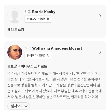
[보조자료]
감독
Barrie Kosky
- '다 폰테 사이클'이란 볼프강 아마데우스 모차르트가 베네치아 출신의 대
관심작가 알림신청
본작가 로렌초 다폰테와 협력한 세 편의 오페라 부파를 가리킨다. 그중 두
배리 코스키
번째 작품인 〈돈 죠반니〉(1787)은 '오페라 부파'로는 묵직한 내용이고, 바
보 취급을 당하는 베이스 배역인 '바소 부포'의 전형이 등장하기 않기 때문
에 '드라마 죠코소'(웃기는 드라마)라고 구분하기도 하지만 역시 적절한
작곡
Wolfgang Amadeus Mozart
표현은 아니다. 등장인물의 캐릭터를 보면 레포렐로, 체를리나와 마제토
등 비교적 조연급이 부파적 인물이고, 돈 조반니는 중립적이며, 돈나 안나,
관심작가 알림신청
돈나 엘비라, 돈 오타비오는 부파의 영역을 벗어난다.
볼프강 아마데우스 모차르트
- 배리 코스키는 이 작품에 오랫동안 덧씌워져 온 낭만적 환상을 제거했다.
음악사상 가장 위대한 천재로 불리는 작곡가. 세 살에 건반을 익히고
돈 조반니는 더 이상 동경의 대상이 아니다. 그는 끊임없이 욕망을 투사하
다섯 살에 작곡을 시작했으며, 어린 시절부터 유럽 전역을 순회하며
고, 그 욕망을 통해 자신을 유지하려는, 일종의 섹스 중독자다. 사랑은 감정
신동으로 명성을 떨쳤다. 하지만 그의 삶은 영광의 순간만큼이나 깊
이 아니라 반복되는 행위이며, 관계는 교감이 아니라 소비에 가깝다. 코스
은 좌절과 고뇌로 가득 차 있었다. 새로 부임한 대주교와의 갈등 속에
키는 구체적인 시대나 장소를 암시하는 장치도 제거하고 어둡고 추상적인
서 더 넓은 세상을 갈망하던 청년 모차르트는, 일자리를 찾아 어머니
공간을 제시한다. 이 공간은 인물들의 행동과 관계를 적나라하게 드러내는
와 함께 만하임과 파리로 긴 여행을 떠난다. 그러나 그를 기다리고 있
펼쳐보기
실험실 같다. 장식이 사라진 자리에는 몸과 움직임, 그리고 인물들 사이의
던 것은 첫사랑의 배신과, 낯선 도시 파리에서 마주한 어머니의 비극