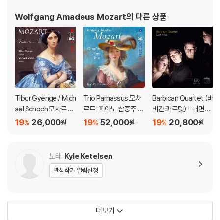
긴장이 남는다. 한편 레포렐로는 주인의 행동을 비추는 거울과도 같은 인
적인 죽음, 그리고 차가운 세상의 외면뿐이었다. 이 모든 영광과 비극
Wolfgang Amadeus Mozart
의 다른 상품
물로 재구성된다. 특히 ‘카탈로그 노래’에서 드러나는 수많은 정복의 기록
의 순간, 모차르트는 자신의 가장 가까운 친구
은 반복과 집착이 만들어내는 공허를 강조한다. 여성 캐릭터인 돈나 안나,
돈나 엘비라, 체를리나는 욕망의 구조 속에서 서로 다른 방식으로 반응하
는 존재들이다. 극의 초반부는 빠른 템포와 신체적 코미디를 통해 관객의
웃음을 유도하지만, 시간이 흐를수록 그 웃음은 점차 불편함으로 변질된
다. 특히 마지막 장면은 권선징악의 교훈으로 닫히기보다 인간 존재의 공
허와 파괴성을 드러내는 의미로 남는다.
Tibor Gyenge / Mich
Trio Parnassus 모차
Barbican Quartet (바
ael Schoch 모차르트:
르트: 피아노 삼중주 전
비칸 콰르텟) - 내면의
DVD/ Blu-ray 구매시 참고 사항 안내드립니다.
바이올린 소나타집 (M
곡 (Mozart: Comple
빛 (Lux Intus)
19
26,000
19
52,000
19
20,800
%
%
%
원
원
원
ozart: Violin Sonata
te Piano Trios)
※ 4K블루레이, 3D 블루레이 재생 관련 안내
s) [SACD Hybrid]
1) 4K UHD 디스크는 대용량의 데이터 전송이 필요하므로 4K전용 플레
노래
Kyle Ketelsen
이어를 사용하셔야 합니다. 더불어 플레이어 소프트웨어 최신 버전의 업데
이트, 대용량 케이블 사용이 필수입니다.
관심작가 알림신청
2) 3D 블루레이는 전용 플레이어와 3D 지원 TV를 통해서만 재생 가능합
니다.
더보기
※ 아웃케이스/구성품/포장 상태