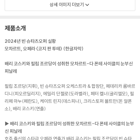
상세 이미지 더보기
제품소개
2024년 빈 슈타츠오퍼 실황
모차르트, 오페라 〈코지 판 투테〉 (한글자막)
배리 코스키와 필립 조르당이 성취한 모차르트-다 폰테 사이클의 눈부신
피날레
필립 조르당(지휘), 빈 슈타츠오퍼 오케스트라 & 합창단, 페데리카 롬바르
디니(피오르딜리지), 에밀리 단젤로(도라벨라), 페터 켈너(굴리엘모), 필
리페 마누(페란도), 케이트 린지(데스피나), 크리스토퍼 몰트만(돈 알폰
소), 배리 코스키(연출)
▶ 배리 코스키와 필립 조르당이 성취한 모차르트-다 폰테 사이클의 눈부
신 피날레
호주 출신의 스타급 오페라 연출가 배리 코스키는 필립 조르당이 빈 슈타