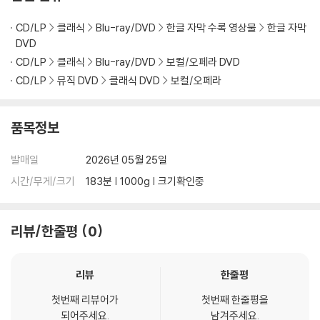
※ 디스크 외관 불량
CD/LP
클래식
Blu-ray/DVD
한글 자막 수록 영상물
한글 자막
디스크에 미세한 잔 흠집이 남아있거나 인쇄 면이 깨끗하지 않은 경우가
DVD
있으며, 상품의 불량이 아닙니다. 단, 재생에 이상이 있는 경우에는 불량으
CD/LP
클래식
Blu-ray/DVD
보컬/오페라 DVD
로 인한 반품/교환이 가능합니다.
CD/LP
뮤직 DVD
클래식 DVD
보컬/오페라
※ 교환/반품 안내
1) 불량으로 인한 교환/반품 요청 시에는 불량 확인을 위해 개봉 시의 동영
품목정보
상을 요청할 수 있으며, 동영상이 없는 경우 교환/반품이 제한될 수 있습니
다.
발매일
2026년 05월 25일
관련 사진과 동영상 및 재생 기기 모델명을 첨부하여 첨부하여 고객센터에
시간/무게/크기
183분 | 1000g | 크기확인중
문의 바랍니다.
2) 사양 오인지, 오 구매, 변심 사유로의 반품은 제품 개봉 전에만 운임비
부담 후 처리 가능합니다.
리뷰/한줄평
0
3) 스틸북 한정판, 초회 한정판의 경우 제작 수량이 한정되어 있고, 택배
이동 과정에서의 손상이 발생하면, 재 판매가 어려우므로 신중한 구매 선
리뷰
한줄평
택을 부탁드립니다.
4) 한정판 상품의 변심, 오구매로 인한 반품은 회송된 상품의 상태 확인 후
첫번째 리뷰어가
첫번째 한줄평을
진행이 가능합니다. 택배 이동 중 파손이 발생하지 않도록 완충 포장을 부
되어주세요.
남겨주세요.