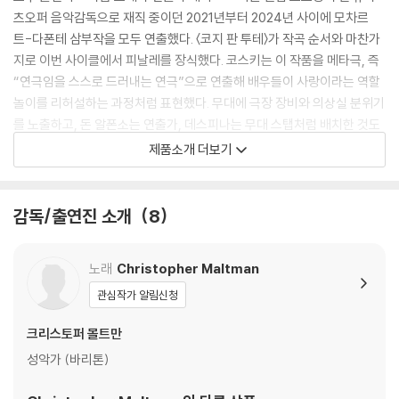
츠오퍼 음악감독으로 재직 중이던 2021년부터 2024년 사이에 모차르
트-다폰테 삼부작을 모두 연출했다. 〈코지 판 투테〉가 작곡 순서와 마찬가
지로 이번 사이클에서 피날레를 장식했다. 코스키는 이 작품을 메타극, 즉
“연극임을 스스로 드러내는 연극”으로 연출해 배우들이 사랑이라는 역할
놀이를 리허설하는 과정처럼 표현했다. 무대에 극장 장비와 의상실 분위기
를 노출하고, 돈 알폰소는 연출가, 데스피나는 무대 스탭처럼 배치한 것도
메타극적 장치다. 필립 조르당은 투명한 음향과 유연성으로 연출과 긴밀하
제품소개 더보기
게 호흡하고, 크리스토퍼 몰트만과 케이트 린지의 능청스런 연기, 품위와
심리적 동요의 갈등을 실가나게 표현한 페데리카 롬바르디니 등 출연진도
출중하다.
감독/출연진 소개
8
[보조자료]
노래
Christopher Maltman
- '다 폰테 사이클'이란 볼프강 아마데우스 모차르트가 베네치아 출신의 대
관심작가 알림신청
본작가 로렌초 다폰테와 협력한 세 편의 오페라 부파를 가리킨다. 그중 마
크리스토퍼 몰트만
지막 작품인 〈코지 판 투테〉(1787)는 다 폰테가 “두 남자가 변장해 연인의
정절을 시험한다.”는 전통적인 모티프와 당대 유럽의 희극 관습을 조합해
성악가 (바리톤)
창조한 이야기이며, 오페라 부파의 본산인 나폴리를 배경으로 했다는 점에