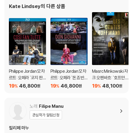
않는다. 게임은 끝났지만 인물들은 이전으로 돌아갈 수 없어 보이는 것이
Kate Lindsey
의 다른 상품
다.
DVD/ Blu-ray 구매시 참고 사항 안내드립니다.
※ 4K블루레이, 3D 블루레이 재생 관련 안내
1) 4K UHD 디스크는 대용량의 데이터 전송이 필요하므로 4K전용 플레
이어를 사용하셔야 합니다. 더불어 플레이어 소프트웨어 최신 버전의 업데
이트, 대용량 케이블 사용이 필수입니다.
2) 3D 블루레이는 전용 플레이어와 3D 지원 TV를 통해서만 재생 가능합
Philippe Jordan 모차
Philippe Jordan 모차
Masrc Minkowski 자
니다.
르트: 오페라 `코지 판
르트: 오페라 `돈 죠반
크 오펜바흐: `호프만
투테` (Mozart: Oper
니` (Mozart: Opera `
이야기` (Offenbach:
19
46,800
19
46,800
19
48,100
%
%
%
원
원
원
※ 아웃케이스/구성품/포장 상태
a Cosi Fan Tutte)
Don Giovanni`)
Les Contes D'hoff
1) 제작/배송 과정에서 경미한 아웃케이스 주름, 모서리 눌림 및 갈라짐이
mann)
발생할 수 있습니다. 반품을 원하실 경우 미개봉 상태로 문의 부탁드립니
노래
Filipe Manu
다.
관심작가 알림신청
2) 스틸북 케이스 제작 과정에서 기포 혹은 경미한 인쇄 오류가 발생할 수
있습니다.
필리페 마누
3) 렌티큘러 스틸북의 경우, 보호필름이 붙어 판매되기도 합니다. 보호필