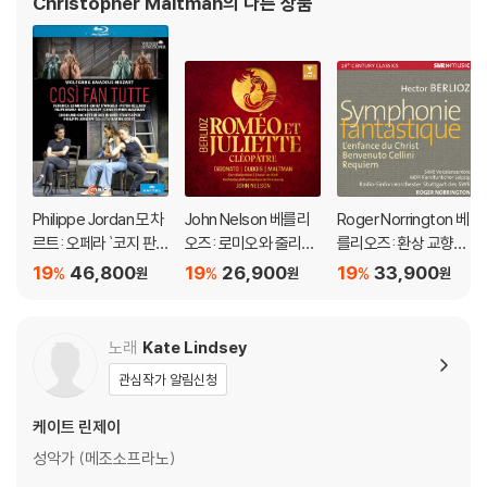
Christopher Maltman
의 다른 상품
서 세 작품 중 가장 부파답다고 할 수 있다.
- 배리 코스키의 〈코지 판 투테〉는 “오페라를 만드는 과정” 자체를 무대 위
에서 보여주는 메타극(meta-theatre)적 해석이다. 작품 전체를 하나의
“리허설 공간”으로 바꾸어 놓은 설정이 연출의 핵심이다. 원래 대본의 나
폴리 상류 사회 대신 무대는 분장실, 연습실 분위기로 대체된다. 등장인물
들은 배우이면서 동시에 역할 속 인물들이다. 특히 돈 알폰소는 사랑의 실
험을 설계하는 동시에 배우들의 감정을 끊임없이 유도하는 일종의 연출가,
조종자처럼 기능한다. 이 작품이 본질적으로 지닌 불편함인 여성 비하, 감
Philippe Jordan 모차
John Nelson 베를리
Roger Norrington 베
정 조작, 관계의 잔혹성을 “연극 놀이”의 형식에 밀어 넣으면서 더욱 날카
르트: 오페라 `코지 판
오즈: 로미오와 줄리엣
를리오즈: 환상 교향곡,
롭게 드러낸다. 무대에서는 현실과 연기가 계속 뒤섞이는데, 처음에는 등
투테` (Mozart: Oper
(Berlioz: Romeo et J
레퀴엠, 그리스도의 어
19
46,800
19
26,900
19
33,900
%
%
%
원
원
원
장인물들이 실험을 수행하는 듯 보이지만 점차 그들 자신도 감정에 휘말린
a Cosi Fan Tutte)
uliette & Cleopatre)
린 시절 - 로저 노링턴
(Berlioz: Symphonie
다. “언제 감정이 진짜이고 언제 연기인지 알 수 없게 된다.”는 코스키의 설
Fantastique)
명처럼 2막으로 가면 희극성보다 심리적 균열이 훨씬 두드러진다. 코스키
노래
Kate Lindsey
특유의 “끊임없는 움직임”도 두드러져서 등장인물들은 거의 쉬지 않고 무
관심작가 알림신청
대를 가로지르고, 서로를 관찰하고, 의상을 갈아입고, 역할을 시험한다. 이
때문에 공연 전체가 살아 있는 리허설처럼 보인다. 무대 디자인 역시 텅 빈
케이트 린제이
회색 공간과 노출된 극장 장치들이 중심이 되어 실험실 안에서 감정을 관
성악가 (메조소프라노)
찰하는 듯 보인다. 피날레의 관계 회복 또한 전통적 해피엔딩으로 보이지