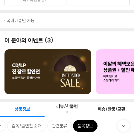
국내배송만 가능
이 분야의 이벤트
3
리뷰/한줄평
상품정보
배송/반품/교환
0
개
감독/출연진 소개
관련분류
품목정보