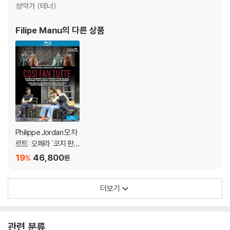
성악가 (테너)
름 손상에 의한 교환/반품은 불가합니다.
4) 본품 보호를 위해 노란색의 카톤 박스로 재포장한 경우, 카톤박스 손상
Filipe Manu
의 다른 상품
에 의한 교환/반품은 불가합니다.
5) 아웃케이스/구성품/포장 상태 불량에 의한 교환/반품 신청시 불량 확
인을 위해 개봉 시의 동영상을 요청할 수 있으며, 동영상이 없는 경우 교
환/반품이 제한될 수 있습니다.
※ 디스크 재생 불량
1) 기기 문제로 인해 발생하는 재생 불량 현상에 대해서는 반품/교환이 불
가하니 최신 소프트웨어로 업데이트된 DVD/BD 전용 기기에서 재생하실
Philippe Jordan 모차
것을 권유해 드립니다.
르트: 오페라 `코지 판
2) 정전기와 먼지로 인해 재생이 원활하지 않은 경우가 있습니다. 디스크
투테` (Mozart: Oper
19
46,800
를 마른 천으로 닦으시거나, DVD 클리너 등 전용 제품을 이용하면 대부분
%
원
a Cosi Fan Tutte)
해결됩니다.
3) 일부 PC 연결형 ODD의 경우 호환 상의 문제로 정상적인 디스크도 재
더보기
생이 불가능한 경우가 있습니다. 독립형 전용 플레이어 사용을 권장드리
며, ODD 사용으로 인한 재생 불량의 경우 교환 시에도 동일한 오류가 발
생할 수 있음을 알려드립니다.
관련 분류