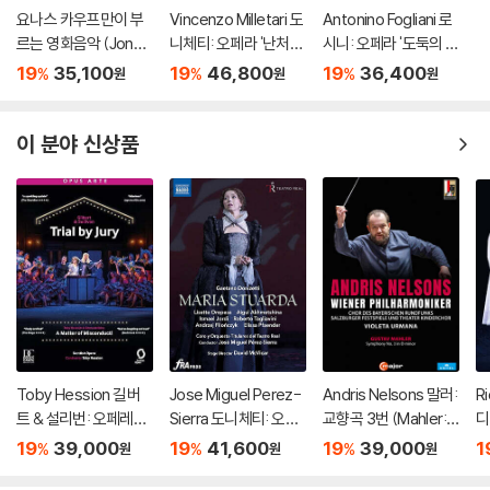
요나스 카우프만이 부
Vincenzo Milletari 도
Antonino Fogliani 로
르는 영화음악 (Jonas
니체티: 오페라 '난처한
시니: 오페라 '도둑의 기
Kaufmann: The Sou
가정교사' (Donizetti:
회' (Rossini: L'Occasi
19
35,100
19
46,800
19
36,400
%
%
%
원
원
원
nd of Movies)
L'ajo nell'imbarazzo)
one fa il Ladro)
이 분야 신상품
Toby Hession 길버
Jose Miguel Perez-
Andris Nelsons 말러:
Ri
트 & 설리번: 오페레타 `
Sierra 도니체티: 오페
교향곡 3번 (Mahler: S
디
배심재판` 외 (Gilbert
라 `마리아 스투아르다`
ymphony No.3)
카토
19
39,000
19
41,600
19
39,000
1
%
%
%
원
원
원
& Sullivan: Operetta
(Donizetti: Opera `M
La