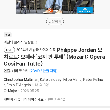
1
/
2
공유하기
수입
이달의 클래식 영상물
Philippe Jordan 모
2024년 빈 슈타츠오퍼 실황
DVD
차르트: 오페라 `코지 판 투테` (Mozart: Opera
Cosi Fan Tutte)
연출: 배리 코스키
2DVD / 한글 자막
Christopher Maltman
Kate Lindsey
Filipe Manu
Peter Kellne
r
Emily D'Angelo
노래
외 3명
C-Major
2026.05.25.
첫번째 리뷰어가 되어주세요
판매지수
12