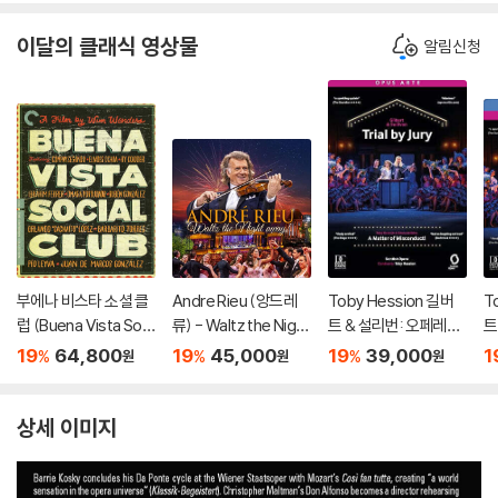
이달의 클래식 영상물
알림신청
부에나 비스타 소셜 클
Andre Rieu (앙드레
Toby Hession 길버
T
럽 (Buena Vista Soci
류) - Waltz the Night
트 & 설리번: 오페레타 `
트
al Club - The Criterio
Away! [DVD]
배심재판` 외 (Gilbert
배
19
64,800
19
45,000
19
39,000
1
%
%
%
원
원
원
n Collection)
& Sullivan: Operetta
& 
`Trial By Jury`)
`T
상세 이미지