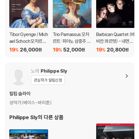
는 존재들이다. 극의 초반부는 빠른 템포와 신체적 코미디를 통해 관객의
웃음을 유도하지만, 시간이 흐를수록 그 웃음은 점차 불편함으로 변질된
다. 특히 마지막 장면은 권선징악의 교훈으로 닫히기보다 인간 존재의 공
허와 파괴성을 드러내는 의미로 남는다.
Tibor Gyenge / Mich
Trio Parnassus 모차
Barbican Quartet (바
ael Schoch 모차르트:
르트: 피아노 삼중주 전
비칸 콰르텟) - 내면의
DVD/ Blu-ray 구매시 참고 사항 안내드립니다.
바이올린 소나타집 (M
곡 (Mozart: Comple
빛 (Lux Intus)
19
26,000
19
52,000
19
20,800
%
%
%
원
원
원
ozart: Violin Sonata
te Piano Trios)
※ 4K블루레이, 3D 블루레이 재생 관련 안내
s) [SACD Hybrid]
1) 4K UHD 디스크는 대용량의 데이터 전송이 필요하므로 4K전용 플레
노래
Philippe Sly
이어를 사용하셔야 합니다. 더불어 플레이어 소프트웨어 최신 버전의 업데
이트, 대용량 케이블 사용이 필수입니다.
관심작가 알림신청
2) 3D 블루레이는 전용 플레이어와 3D 지원 TV를 통해서만 재생 가능합
필립 슬라이
니다.
성악가(베이스-바리톤)
※ 아웃케이스/구성품/포장 상태
Philippe Sly
의 다른 상품
1) 제작/배송 과정에서 경미한 아웃케이스 주름, 모서리 눌림 및 갈라짐이
발생할 수 있습니다. 반품을 원하실 경우 미개봉 상태로 문의 부탁드립니
다.