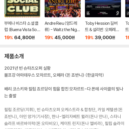
부에나 비스타 소셜 클
Andre Rieu (앙드레
Toby Hession 길버
T
럽 (Buena Vista Soci
류) - Waltz the Night
트 & 설리번: 오페레타 `
트
al Club - The Criterio
Away! [DVD]
배심재판` 외 (Gilbert
배
19
64,800
19
45,000
19
39,000
1
%
%
%
원
원
원
n Collection)
& Sullivan: Operetta
& 
`Trial By Jury`)
`T
제품소개
2021년 빈 슈타츠오퍼 실황
볼프강 아마데우스 모차르트, 오페라 〈돈 죠반니〉 (한글자막)
배리 코스키와 필립 죠르당이 힘을 합친 모차르트-다 폰테 사이클의 빛나
는 출발
필립 조르당(지휘), 빈 슈타츠오퍼 오케스트라 & 합창단, 카일 케텔센(돈
죠반니), 아인 앙거(기사장), 한나-엘리자베트 뮐러(돈나 안나), 스타니
슬라프 바르바이락(돈 오타비오), 케이트 린지(돈나 엘비라), 필립 슬라이