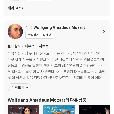
본작가 로렌초 다폰테와 협력한 세 편의 오페라 부파를 가리킨다. 그중 두
배리 코스키
번째 작품인 〈돈 죠반니〉(1787)은 '오페라 부파'로는 묵직한 내용이고, 바
보 취급을 당하는 베이스 배역인 '바소 부포'의 전형이 등장하기 않기 때문
에 '드라마 죠코소'(웃기는 드라마)라고 구분하기도 하지만 역시 적절한
작곡
Wolfgang Amadeus Mozart
표현은 아니다. 등장인물의 캐릭터를 보면 레포렐로, 체를리나와 마제토
등 비교적 조연급이 부파적 인물이고, 돈 조반니는 중립적이며, 돈나 안나,
관심작가 알림신청
돈나 엘비라, 돈 오타비오는 부파의 영역을 벗어난다.
볼프강 아마데우스 모차르트
- 배리 코스키는 이 작품에 오랫동안 덧씌워져 온 낭만적 환상을 제거했다.
음악사상 가장 위대한 천재로 불리는 작곡가. 세 살에 건반을 익히고
돈 조반니는 더 이상 동경의 대상이 아니다. 그는 끊임없이 욕망을 투사하
다섯 살에 작곡을 시작했으며, 어린 시절부터 유럽 전역을 순회하며
고, 그 욕망을 통해 자신을 유지하려는, 일종의 섹스 중독자다. 사랑은 감정
신동으로 명성을 떨쳤다. 하지만 그의 삶은 영광의 순간만큼이나 깊
이 아니라 반복되는 행위이며, 관계는 교감이 아니라 소비에 가깝다. 코스
은 좌절과 고뇌로 가득 차 있었다. 새로 부임한 대주교와의 갈등 속에
키는 구체적인 시대나 장소를 암시하는 장치도 제거하고 어둡고 추상적인
서 더 넓은 세상을 갈망하던 청년 모차르트는, 일자리를 찾아 어머니
공간을 제시한다. 이 공간은 인물들의 행동과 관계를 적나라하게 드러내는
와 함께 만하임과 파리로 긴 여행을 떠난다. 그러나 그를 기다리고 있
펼쳐보기
실험실 같다. 장식이 사라진 자리에는 몸과 움직임, 그리고 인물들 사이의
던 것은 첫사랑의 배신과, 낯선 도시 파리에서 마주한 어머니의 비극
긴장이 남는다. 한편 레포렐로는 주인의 행동을 비추는 거울과도 같은 인
적인 죽음, 그리고 차가운 세상의 외면뿐이었다. 이 모든 영광과 비극
Wolfgang Amadeus Mozart
의 다른 상품
물로 재구성된다. 특히 ‘카탈로그 노래’에서 드러나는 수많은 정복의 기록
의 순간, 모차르트는 자신의 가장 가까운 친구
은 반복과 집착이 만들어내는 공허를 강조한다. 여성 캐릭터인 돈나 안나,
돈나 엘비라, 체를리나는 욕망의 구조 속에서 서로 다른 방식으로 반응하