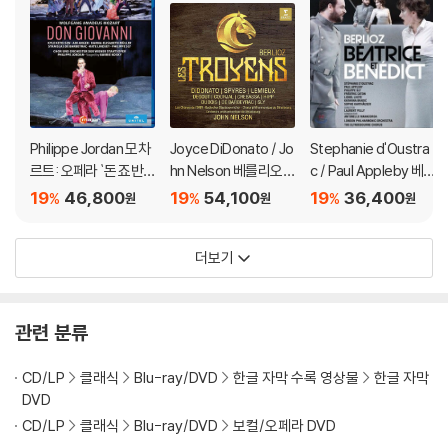
2) 스틸북 케이스 제작 과정에서 기포 혹은 경미한 인쇄 오류가 발생할 수
있습니다.
3) 렌티큘러 스틸북의 경우, 보호필름이 붙어 판매되기도 합니다. 보호필
름 손상에 의한 교환/반품은 불가합니다.
4) 본품 보호를 위해 노란색의 카톤 박스로 재포장한 경우, 카톤박스 손상
에 의한 교환/반품은 불가합니다.
5) 아웃케이스/구성품/포장 상태 불량에 의한 교환/반품 신청시 불량 확
Philippe Jordan 모차
Joyce DiDonato / Jo
Stephanie d'Oustra
르트: 오페라 `돈 죠반
hn Nelson 베를리오
c / Paul Appleby 베
인을 위해 개봉 시의 동영상을 요청할 수 있으며, 동영상이 없는 경우 교
니` (Mozart: Opera `
즈: 오페라 '트로이인'
를리오즈: 코믹 오페라
환/반품이 제한될 수 있습니다.
19
46,800
19
54,100
19
36,400
%
%
%
원
원
원
Don Giovanni`)
(Berlioz: Les Troyen
'베아트리체와 베네딕
s)
트' - 스테파니 두스트
※ 디스크 재생 불량
더보기
락, 폴 애플비, 런던 필,
1) 기기 문제로 인해 발생하는 재생 불량 현상에 대해서는 반품/교환이 불
안토넬로 마나코르다
가하니 최신 소프트웨어로 업데이트된 DVD/BD 전용 기기에서 재생하실
(Berlioz: Beatrice Et
것을 권유해 드립니다.
Benedict)
관련 분류
2) 정전기와 먼지로 인해 재생이 원활하지 않은 경우가 있습니다. 디스크
를 마른 천으로 닦으시거나, DVD 클리너 등 전용 제품을 이용하면 대부분
CD/LP
클래식
Blu-ray/DVD
한글 자막 수록 영상물
한글 자막
해결됩니다.
DVD
3) 일부 PC 연결형 ODD의 경우 호환 상의 문제로 정상적인 디스크도 재
CD/LP
클래식
Blu-ray/DVD
보컬/오페라 DVD
생이 불가능한 경우가 있습니다. 독립형 전용 플레이어 사용을 권장드리