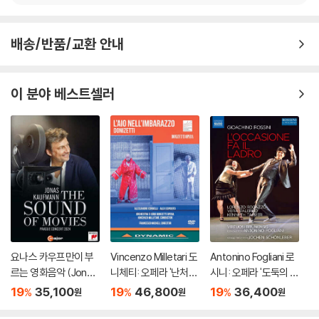
4) 한정판 상품의 변심, 오구매로 인한 반품은 회송된 상품의 상태 확인 후
진행이 가능합니다. 택배 이동 중 파손이 발생하지 않도록 완충 포장을 부
배송/반품/교환 안내
탁드립니다.
이 분야 베스트셀러
요나스 카우프만이 부
Vincenzo Milletari 도
Antonino Fogliani 로
르는 영화음악 (Jonas
니체티: 오페라 '난처한
시니: 오페라 '도둑의 기
Kaufmann: The Sou
가정교사' (Donizetti:
회' (Rossini: L'Occasi
19
35,100
19
46,800
19
36,400
%
%
%
원
원
원
nd of Movies)
L'ajo nell'imbarazzo)
one fa il Ladro)