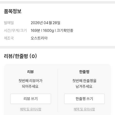
며, ODD 사용으로 인한 재생 불량의 경우 교환 시에도 동일한 오류가 발
생할 수 있음을 알려드립니다.
품목정보
※ 디스크 외관 불량
발매일
2026년 04월 28일
디스크에 미세한 잔 흠집이 남아있거나 인쇄 면이 깨끗하지 않은 경우가
시간/무게/크기
169분 | 1600g | 크기확인중
있으며, 상품의 불량이 아닙니다. 단, 재생에 이상이 있는 경우에는 불량으
제조국
오스트리아
로 인한 반품/교환이 가능합니다.
※ 교환/반품 안내
리뷰/한줄평
0
1) 불량으로 인한 교환/반품 요청 시에는 불량 확인을 위해 개봉 시의 동영
상을 요청할 수 있으며, 동영상이 없는 경우 교환/반품이 제한될 수 있습니
다.
리뷰
한줄평
관련 사진과 동영상 및 재생 기기 모델명을 첨부하여 첨부하여 고객센터에
첫번째 리뷰어가
첫번째 한줄평을
문의 바랍니다.
되어주세요.
남겨주세요.
2) 사양 오인지, 오 구매, 변심 사유로의 반품은 제품 개봉 전에만 운임비
부담 후 처리 가능합니다.
리뷰 쓰기
한줄평 쓰기
3) 스틸북 한정판, 초회 한정판의 경우 제작 수량이 한정되어 있고, 택배
이동 과정에서의 손상이 발생하면, 재 판매가 어려우므로 신중한 구매 선
혜택 및 유의사항
혜택 및 유의사항
택을 부탁드립니다.