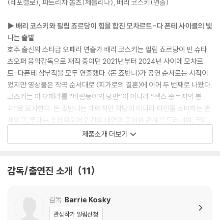
(레포렐로), 파트리차 놀츠(체를리나), 배리 코스키(연출)
▶ 배리 코스키와 필립 죠르당이 힘을 합친 모차르트-다 폰테 사이클의 빛
나는 출발
호주 출신의 스타급 오페라 연출가 배리 코스키는 필립 죠르당이 빈 슈타
츠오퍼 음악감독으로 재직 중이던 2021년부터 2024년 사이에 모차르
트-다폰테 삼부작을 모두 연출했다. 〈돈 죠반니〉가 공연 순서로는 시작이
었지만 영상물은 작곡 순서대로 〈피가로의 결혼〉에 이어 두 번째로 나왔다.
코스키는 이 오페라를 “바람둥이의 낭만”이 아니라 “섹스 중독자의 붕
괴”로 묘사한다. 돈 조반니는 매력적인 악당이 아니라 타인을 소비하는 존
재이고, 무대는 추상화되어 인간의 내면과 공허한 관계를 드러내며, 코미
디는 점점 불편한 잔혹함으로, 피날레는 도덕적 심판보다 자기 파괴로 읽
제품소개 더보기
힌다. 출연자들은 가사의 의미를 깊이 파헤친 세밀한 연기와 가창을 펼치
며, 필립 죠르당은 빠르고 명료한 템포, 세련된 고전적 균형감으로 음악적
완성도를 높였다.
감독/출연진 소개
11
[보조자료]
감독
Barrie Kosky
- '다 폰테 사이클'이란 볼프강 아마데우스 모차르트가 베네치아 출신의 대
관심작가 알림신청