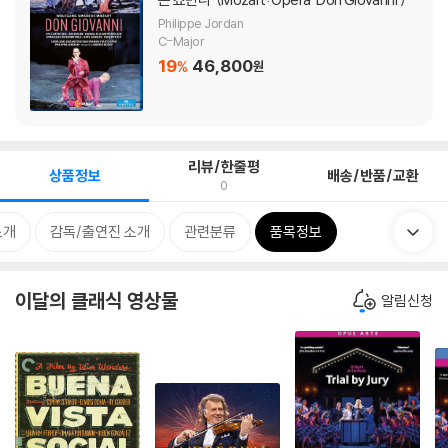
Philippe Jordan
C-Major
19
46,800
%
원
리뷰/한줄평
상품정보
배송/반품/교환
0
소개
감독/출연진 소개
관련분류
품목정보
이달의 클래식 영상물
알림신청