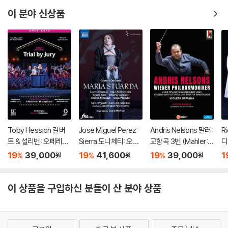
이 분야 신상품
Toby Hession 길버
Jose Miguel Perez-
Andris Nelsons 말러:
Ri
트 & 설리번: 오페레타 `
Sierra 도니체티: 오페
교향곡 3번 (Mahler: S
디
배심재판` 외 (Gilbert
라 `마리아 스투아르다`
ymphony No.3)
카토
19
39,000
19
41,600
19
39,000
1
%
%
%
원
원
원
& Sullivan: Operetta
(Donizetti: Opera `M
La
`Trial By Jury`)
aria Stuarda`)
`)
이 상품을 구입하신 분들이 산 분야 상품