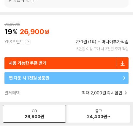
반영됩니다.
33,200
원
19
26,900
YES포인트
270원 (1%)
마니아추가적립
5만원 이상 구매 시 2천원 추가 적립
사용 가능한 쿠폰 받기
앱 다운 시 1천원 상품권
결제혜택
최대 2,000원 즉시할인
CD
중고
26,900
원
24,400
원~