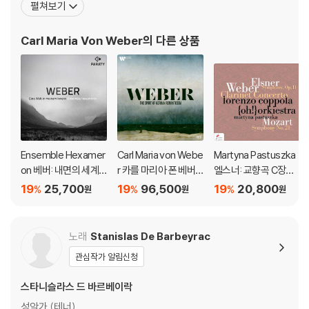
펼쳐보기
하였다. 1816년 드레스덴의 가극장 지휘자, 궁정 예배당 지휘자로 활
약하는 한편 스스로 작곡을 하였다. 그러나 그는 그의 웅장한 오페라
Carl Maria Von Weber
의 다른 상품
와는
Ensemble Hexamer
Carl Maria von Webe
Martyna Pastuszka
on 베버: 내면의 세계
r 카를 마리아 폰 베버 -
엘스너: 교향곡 C장조
(Weber: Eine Welt in
독일 로맨티시즘의 영
외 (Elsner: Symphon
19
25,700
19
96,500
19
20,800
%
%
%
원
원
원
Meinem Innern)
혼 (The Spirit of Ger
y in C major Op.11)
man Romanticism)
[박스세트]
노래
Stanislas De Barbeyrac
관심작가 알림신청
스타니슬라스 드 바르베이락
성악가 (테너)