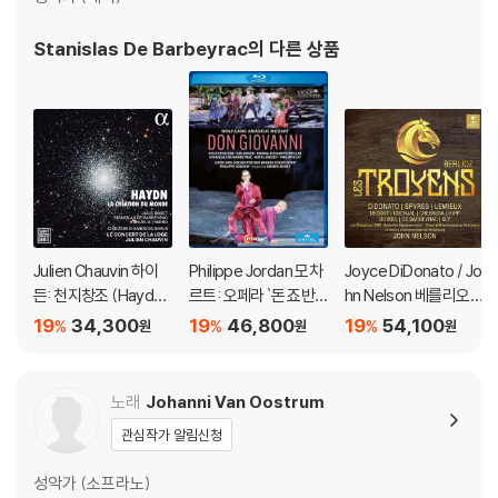
Stanislas De Barbeyrac
의 다른 상품
Julien Chauvin 하이
Philippe Jordan 모차
Joyce DiDonato / Jo
든: 천지창조 (Haydn:
르트: 오페라 `돈 죠반
hn Nelson 베를리오
La Creation du mon
니` (Mozart: Opera `
즈: 오페라 '트로이인'
19
34,300
19
46,800
19
54,100
%
%
%
원
원
원
de)
Don Giovanni`)
(Berlioz: Les Troyen
s)
노래
Johanni Van Oostrum
관심작가 알림신청
성악가 (소프라노)