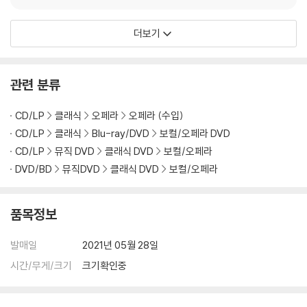
더보기
관련 분류
CD/LP
클래식
오페라
오페라 (수입)
CD/LP
클래식
Blu-ray/DVD
보컬/오페라 DVD
CD/LP
뮤직 DVD
클래식 DVD
보컬/오페라
DVD/BD
뮤직DVD
클래식 DVD
보컬/오페라
품목정보
발매일
2021년 05월 28일
시간/무게/크기
크기확인중