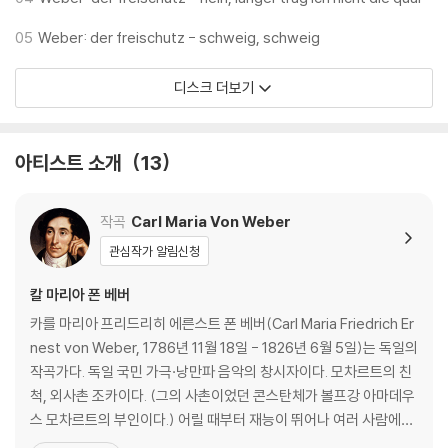
05
Weber: der freischutz - schweig, schweig
디스크 더보기
아티스트 소개
13
작곡
Carl Maria Von Weber
관심작가 알림신청
칼 마리아 폰 베버
카를 마리아 프리드리히 에른스트 폰 베버(Carl Maria Friedrich Er
nest von Weber, 1786년 11월 18일 - 1826년 6월 5일)는 독일의
작곡가다. 독일 국민 가극·낭만파 음악의 창시자이다. 모차르트의 친
척, 외사촌 조카이다. (그의 사촌이었던 콘스탄체가 볼프강 아마데우
스 모차르트의 부인이다.) 어릴 때부터 재능이 뛰어나 여러 사람에게
배운 뒤, 1813년 프라하 가극장의 지휘자로서 우수한 오페라를 상연