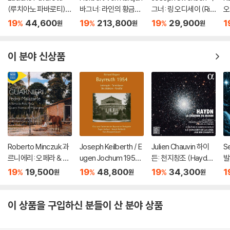
(루치아노 파바로티) -
바그너: 라인의 황금
그너: 링 오디세이 (Rin
오
이탈리아 오페라 리마
(Wagner: Das Rhein
g Odyssey)
-
19
44,600
19
213,800
19
29,900
1
%
%
%
원
원
원
스터 (Tenor Arias Fr
gold) [3LP]
Ma
om Italian Opera) [L
P]
이 분야 신상품
Roberto Minczuk 과
Joseph Keilberth / E
Julien Chauvin 하이
S
르니에리: 오페라 & 관
ugen Jochum 1954
든: 천지창조 (Haydn:
발
현악 작품집 (Guarnier
년 바이로이트 페스티
La Creation du mon
i:
19
19,500
19
48,800
19
34,300
1
%
%
%
원
원
원
i: Pedro Malazarte)
벌 실황 (Wagner: Bay
de)
reuth 1954)
이 상품을 구입하신 분들이 산 분야 상품