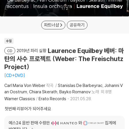
1
/
2
파트너샵
공유하기
수입
Laurence Equilbey 베버: 마
2019년 파리 실황
CD
탄의 사수 프로젝트 (Weber: The Freischutz
Project)
CD+DVD
Carl Maria Von Weber
작곡
Stanislas De Barbeyrac
Johanni V
an Oostrum
Chiara Skerath
Bayko Romanov
노래
외 8명
Warner Classics
/
Erato Records
2021.05.28.
첫번째 리뷰어가 되어주세요
예스24 음반 판매 수량은
와
집계에