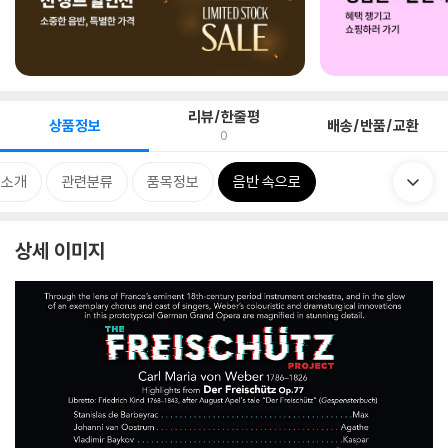
리뷰/한줄평
상품정보
배송/반품/교환
0
 소개
관련분류
품목정보
음반 속으로
상세 이미지