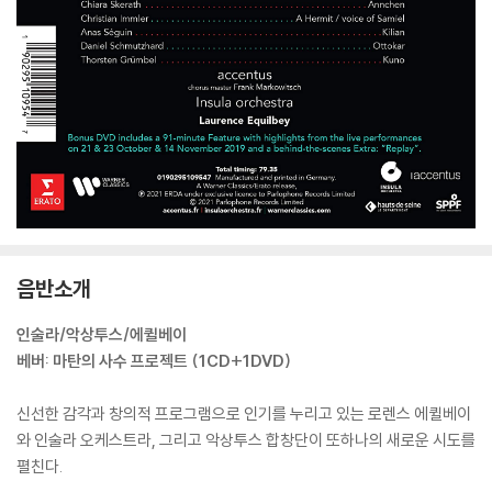
음반소개
인술라/악상투스/에퀼베이
베버: 마탄의 사수 프로젝트 (1CD+1DVD)
신선한 감각과 창의적 프로그램으로 인기를 누리고 있는 로렌스 에퀼베이
와 인술라 오케스트라, 그리고 악상투스 합창단이 또하나의 새로운 시도를
펼친다.