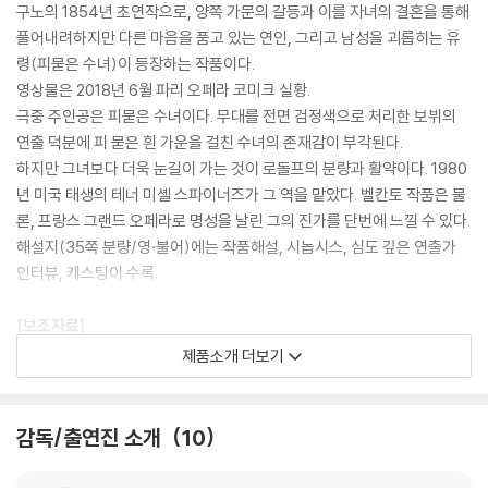
구노의 1854년 초연작으로, 양쪽 가문의 갈등과 이를 자녀의 결혼을 통해
풀어내려하지만 다른 마음을 품고 있는 연인, 그리고 남성을 괴롭히는 유
령(피묻은 수녀)이 등장하는 작품이다.
영상물은 2018년 6월 파리 오페라 코미크 실황.
극중 주인공은 피묻은 수녀이다. 무대를 전면 검정색으로 처리한 보뷔의
연출 덕분에 피 묻은 흰 가운을 걸친 수녀의 존재감이 부각된다.
하지만 그녀보다 더욱 눈길이 가는 것이 로돌프의 분량과 활약이다. 1980
년 미국 태생의 테너 미셸 스파이너즈가 그 역을 맡았다. 벨칸토 작품은 물
론, 프랑스 그랜드 오페라로 명성을 날린 그의 진가를 단번에 느낄 수 있다.
해설지(35쪽 분량/영·불어)에는 작품해설, 시놉시스, 심도 깊은 연출가
인터뷰, 캐스팅이 수록.
[보조자료]
제품소개 더보기
샤를 구노(1818~1893)의 오페라 ‘피묻은 수녀’는 국내에 ‘피투성이가 된
소녀’ ‘핏빛의 수녀’ 등의 잔인한 이름으로 번역되는 작품이다. 초연은 185
4년 파리.
감독/출연진 소개
10
양쪽 가문의 갈등과, 자녀의 결혼을 통해 이를 풀어내려 하지만 서로 다른