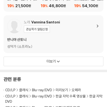
니다.
네이아스 (Purcell: Did
인' (Rossini: La donn
즈: 오페라 '트로이인'
19
21,500
19
46,800
19
54,100
%
%
%
원
원
원
o & Aeneas)
a del lago)
(Berlioz: Les Troyen
※ 아웃케이스/구성품/포장 상태
s)
1) 제작/배송 과정에서 경미한 아웃케이스 주름, 모서리 눌림 및 갈라짐이
노래
Vannina Santoni
발생할 수 있습니다. 반품을 원하실 경우 미개봉 상태로 문의 부탁드립니
관심작가 알림신청
다.
2) 스틸북 케이스 제작 과정에서 기포 혹은 경미한 인쇄 오류가 발생할 수
반니야 산토니
있습니다.
성악가 (소프라노)
3) 렌티큘러 스틸북의 경우, 보호필름이 붙어 판매되기도 합니다. 보호필
름 손상에 의한 교환/반품은 불가합니다.
4) 본품 보호를 위해 노란색의 카톤 박스로 재포장한 경우, 카톤박스 손상
더보기
에 의한 교환/반품은 불가합니다.
5) 아웃케이스/구성품/포장 상태 불량에 의한 교환/반품 신청시 불량 확
인을 위해 개봉 시의 동영상을 요청할 수 있으며, 동영상이 없는 경우 교
관련 분류
환/반품이 제한될 수 있습니다.
CD/LP
클래식
Blu-ray/DVD
미리보기
오페라
※ 디스크 재생 불량
CD/LP
클래식
Blu-ray/DVD
한글 자막 수록 영상물
한글 자막
1) 기기 문제로 인해 발생하는 재생 불량 현상에 대해서는 반품/교환이 불
DVD
가하니 최신 소프트웨어로 업데이트된 DVD/BD 전용 기기에서 재생하실