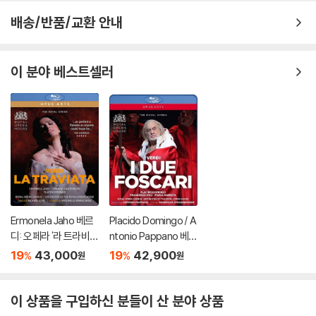
배송/반품/교환 안내
이 분야 베스트셀러
Ermonela Jaho 베르
Placido Domingo / A
디: 오페라 '라 트라비아
ntonio Pappano 베르
타' (Verdi: La Traviat
디: 포스카리 가문의 두
19
43,000
19
42,900
%
%
원
원
a)
사람 (Verdi: I Due Fos
cari) 플라시도 도밍고
이 상품을 구입하신 분들이 산 분야 상품