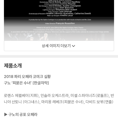
상세 이미지 더보기
제품소개
2018 파리 오페라 코미크 실황
구노 ‘피묻은 수녀’ [한글자막]
로렌스 에퀼베이(지휘), 인술라 오케스트라, 미셸 스파이너즈(로돌프), 반
니야 산토니 (아그네스), 마리옹 레베크(피묻은 수녀), 다비드 보뷔(연출)
▶ 구노의 공포 오페라