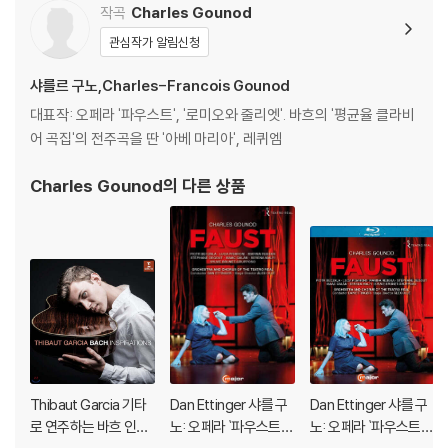
작곡
Charles Gounod
마음을 품고 있는 연인, 그리고 유령이 등장하는 낭만주의풍의 초자연적
존재와 현실을 융합시킨 작품이다. 이 영상물은 2018년 6월 파리 오페라
관심작가 알림신청
코미크 실황이다. 해설지(35쪽 분량/영·불어)에 작품해설, 시놉시스, 심
샤를르 구노,Charles-Francois Gounod
도 깊은 연출가 인터뷰, 캐스팅이 수록되어 있다.
대표작: 오페라 '파우스트', '로미오와 줄리엣'. 바흐의 '평균율 클라비
남작의 딸인 아그네스와 뤼도르프 백작의 아들인 테오발드의 결혼을 통해
어 곡집'의 전주곡을 딴 '아베 마리아', 레퀴엠
두 가문의 혈투를 중단하려 하지만, 아그네스는 다른 남자인 로돌프를 사
Charles Gounod
의 다른 상품
랑한다. 로돌프는 그런 아그네스에게 성의 망루에서 만나자고 한다. 밤을
틈타 야반도주할 작정이다.
하지만 아그네스는 망루에 가지 않는다. 그날 밤 전설적인 ‘피묻은 수녀’가
나타날 것을 알고 있었기 때문이다. 로돌프는 그 전설을 믿지 않는다. 오히
려 이러한 전설로 인해 성 안에 사람들이 돌아다니지 않는다는 것을 이용
해 더욱더 도망가려 한다. 시간이 되어 걸어오는 여인(피묻은 수녀)을 아
그네스로 착각한 로돌프. 그리고 피묻은 수녀는 로돌프가 자신의 남자가
되었다고 생각한다.
Thibaut Garcia 기타
Dan Ettinger 샤를 구
Dan Ettinger 샤를 구
밤이 되면 피묻은 수녀는 로돌프의 곁으로 찾아와 로돌프를 괴롭힌다. 로
로 연주하는 바흐 인스
노: 오페라 `파우스트`
노: 오페라 `파우스트`