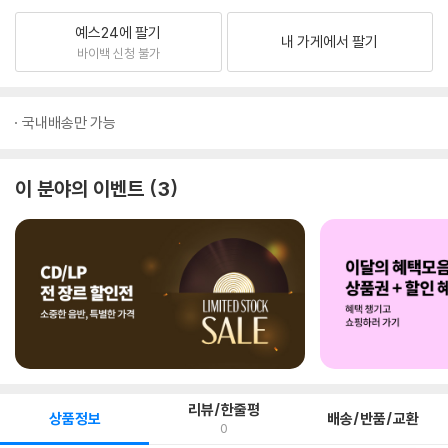
예스24에 팔기
내 가게에서 팔기
바이백 신청 불가
국내배송만 가능
이 분야의 이벤트
3
리뷰/한줄평
상품정보
배송/반품/교환
0