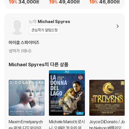
퍼레이션 (Bach Inspir
(Charles Gounod: O
Charles Gounod: Op
돌프는 피묻은 수녀의 저주를 아그네스에게 비로소 밝히고, 두 사람은 노
19
34,000
19
49,400
19
46,800
%
%
%
원
원
원
ations) [UHQCD]
pera `Faust `)
era `Faust `
력으로 피묻은 수녀의 한을 풀어내어 저 세상으로 다시 보내준다.
극중 주인공은 피묻은 수녀이다. 연출을 맡은 다비드 보뷔는 무대의 배경
노래
Michael Spyres
과 의상을 모두 검정색으로 처리했다. 그래서 피 묻은 흰 가운을 걸친 수녀
관심작가 알림신청
의 존재감이 독보적으로 부각된다.
마이클 스파이어즈
하지만 피묻은 수녀보다 더욱 눈길이 가는 것은 로돌프의 분량과 활약이
성악가 (테너)
다. 1980년 미국 태생의 테너 미셸 스파이너즈가 그 역을 맡았다. 벨칸토
작품은 물론, 프랑스 그랜드 오페라로 명성을 날린 그의 진가를 단번에 느
Michael Spyres
의 다른 상품
낄 수 있다.
DVD/ Blu-ray 구매시 참고 사항 안내드립니다.
※ 4K블루레이, 3D 블루레이 재생 관련 안내
1) 4K UHD 디스크는 대용량의 데이터 전송이 필요하므로 4K전용 플레
이어를 사용하셔야 합니다. 더불어 플레이어 소프트웨어 최신 버전의 업데
이트, 대용량 케이블 사용이 필수입니다.
Maxim Emelyanych
Michele Mariotti 로시
Joyce DiDonato / Jo
2) 3D 블루레이는 전용 플레이어와 3D 지원 TV를 통해서만 재생 가능합
ev 퍼셀: 디도와 아이
니: 오페라 '호수의 여
hn Nelson 베를리오