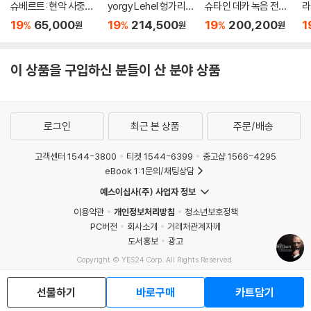
슈베르트: 현악 사중주
yorgy Lehel 헝가리
슈타인 데카 녹음 전집
라
전곡 외 (Schubert: C
음악 선집 (Hungarian
(The Decca Recordi
9
19
65,000
19
214,500
19
200,200
1
%
%
%
원
원
원
omplete String Quar
Pictures)
ngs)
mp
tets, Trout Quintet
s
& String Trios)
D
이 상품을 구입하신 분들이 산 분야 상품
로그인
최근 본 상품
주문/배송
고객센터 1544-3800
티켓 1544-6399
중고샵 1566-4295
eBook 1:1문의/채팅상담
예스이십사(주) 사업자 정보
이용약관
개인정보처리방침
청소년보호정책
PC버전
회사소개
거래처관계자께
도서홍보
광고
Copyright © YES24 Corp. All Rights Reserved.
MATOM9
선물하기
바로구매
카트담기