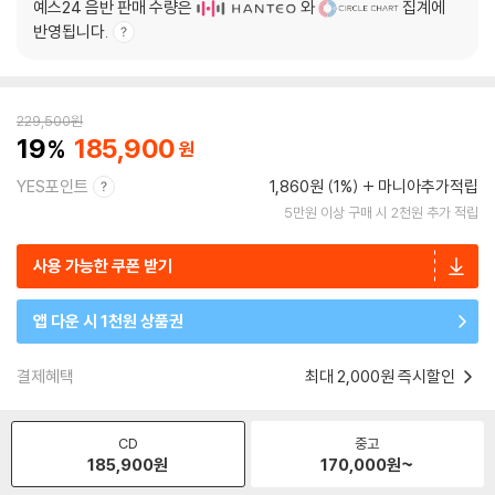
예스24 음반 판매 수량은
와
집계에
반영됩니다.
229,500
원
19
185,900
YES포인트
1,860원 (1%)
마니아추가적립
5만원 이상 구매 시 2천원 추가 적립
사용 가능한 쿠폰 받기
앱 다운 시 1천원 상품권
결제혜택
최대 2,000원 즉시할인
CD
중고
185,900
원
170,000
원~