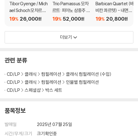
Tibor Gyenge / Mich
Trio Parnassus 모차
Barbican Quartet (바
ael Schoch 모차르트:
르트: 피아노 삼중주 전
비칸 콰르텟) - 내면의
바이올린 소나타집 (M
곡 (Mozart: Comple
빛 (Lux Intus)
19
26,000
19
52,000
19
20,800
%
%
%
원
원
원
ozart: Violin Sonata
te Piano Trios)
s) [SACD Hybrid]
더보기
관련 분류
CD/LP
클래식
컴필레이션
클래식 컴필레이션 (수입)
CD/LP
클래식
컴필레이션
인물별 컴필레이션
CD/LP
스페셜샵
박스 세트
품목정보
발매일
2025년 07월 25일
시간/무게/크기
크기확인중