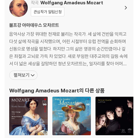
작곡
Wolfgang Amadeus Mozart
관심작가 알림신청
볼프강 아마데우스 모차르트
음악사상 가장 위대한 천재로 불리는 작곡가. 세 살에 건반을 익히고
다섯 살에 작곡을 시작했으며, 어린 시절부터 유럽 전역을 순회하며
신동으로 명성을 떨쳤다. 하지만 그의 삶은 영광의 순간만큼이나 깊
은 좌절과 고뇌로 가득 차 있었다. 새로 부임한 대주교와의 갈등 속에
서 더 넓은 세상을 갈망하던 청년 모차르트는, 일자리를 찾아 어머니
와 함께 만하임과 파리로 긴 여행을 떠난다. 그러나 그를 기다리고 있
펼쳐보기
던 것은 첫사랑의 배신과, 낯선 도시 파리에서 마주한 어머니의 비극
적인 죽음, 그리고 차가운 세상의 외면뿐이었다. 이 모든 영광과 비극
Wolfgang Amadeus Mozart
의 다른 상품
의 순간, 모차르트는 자신의 가장 가까운 친구