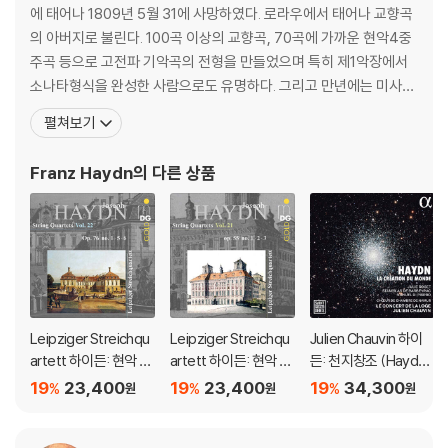
에 태어나 1809년 5월 31에 사망하였다. 로라우에서 태어나 교향곡
의 아버지로 불린다. 100곡 이상의 교향곡, 70곡에 가까운 현악4중
주곡 등으로 고전파 기악곡의 전형을 만들었으며 특히 제1악장에서
소나타형식을 완성한 사람으로도 유명하다. 그리고 만년에는 미사곡
과 '천지창조(天地創造) Schopfung'(1798), '사계(四季) Die J
펼쳐보기
ahreszeiten'(1801) 등 오라토리오풍의 교회음악의 명작을 남겼
다. 오스트리아 동부의 작은 마을에서 수레를 만드는 목수의 아들로
Franz Haydn
의 다른 상품
태어난 그는
Leipziger Streichqu
Leipziger Streichqu
Julien Chauvin 하이
artett 하이든: 현악 사
artett 하이든: 현악 사
든: 천지창조 (Haydn:
중주 22집 (Haydn: St
중주 21집 (Haydn: Str
La Creation du mon
19
23,400
19
23,400
19
34,300
%
%
%
원
원
원
ring Quartets Vol.22
ing Quartets Vol.21 -
de)
- Op.76 No.1, 5, 6)
Op.55 No.1, 2, 3)