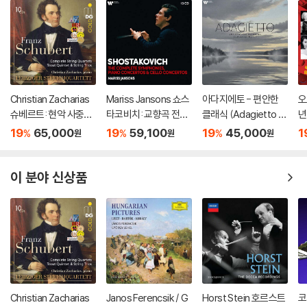
Christian Zacharias
Mariss Jansons 쇼스
아다지에토 - 편안한
오
슈베르트: 현악 사중주
타코비치: 교향곡 전곡,
클래식 (Adagietto -
년
전곡 외 (Schubert: C
재즈 모음곡, 협주곡 (S
Smooth & Relaxing
녹
19
65,000
19
59,100
19
45,000
1
%
%
%
원
원
원
omplete String Quar
hostakovich : The C
Classical) [실버 컬러
h 
tets, Trout Quintet
omplete Symphoni
LP]
n:
& String Trios)
es, Cello Concertos
rd
이 분야 신상품
& Piano Concertos)
Christian Zacharias
Janos Ferencsik / G
Horst Stein 호르스트
코