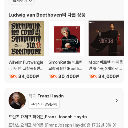
펼쳐보기
ds go A’Begging, Ballet Suite - Amaryllis (exc.) - Arrival of the
려진 작품으로는 《교향곡 5번》, 《교향곡 6번》, 《교향곡 9번》, 《비창
Queen of Sheba - MOZART Die Entfuhrung aus dem Serail, Ov
소나타》, 《월광 소나타》,등이 있다. 베토벤의 조부는 21세의 나이에
Ludwig van Beethoven
의 다른 상품
erture - ROSSINI Semiramide, Overture CD 26 HAYDN Sympho
브라반트 오스트
nies Nos. 99, 100 “Military” & 103 “Drum Roll” CD 27 HAYDN Sy
mphonies Nos. 101 “Clock”, 102 & 104 “London” CD 28 SCHUB
ERT Symphonies Nos. 3 & 5 CD 29 MOZART Bassoon Concert
o - Clarinet Concerto- CD 30-31 BIZET Carmen CD 32 BEETHO
VEN Symphony No. 7 - BRAHMS Symphony No. 2 CD 33 My Fav
ourite Overtures: ROSSINI La gazza ladra, La cambiale di matri
Wilhelm Furtwangle
Simon Rattle 베토벤:
Midori 베토벤: 바이올
monio - MENDELSSOHN A Midsummer Night’s Dream, Die sch
r 베토벤: 교향곡 9번
교향곡 9번 (Beethov
린 협주곡, 2개의 로망
one Melusine - BERLIOZ Le Corsaire | DELIBES Le Roi s’amuse
(Beethoven: Symph
en: Symphony No.
스 - 미도리 (Beethov
19
34,000
19
30,400
19
34,000
%
%
%
(Ballet music) CD 34 BERLIOZ Symphonie fantastique CD 35 BI
원
원
원
ony No.9) [UHQCD]
9) [HQCD]
en: Violin Concerto
ZET Symphony in C - LALO Symphony in G minor BONUS (Mon
Op.61, Romances)
o) Rehearsals (on CD 9, 23, 25, 26, 29)
[UHQCD]
작곡
Franz Haydn
관심작가 알림신청
프란츠 요제프 하이든,Franz Joseph Haydn
프란츠 요제프 하이든 (Franz Joseph Haydn)은 1732년 3월 31