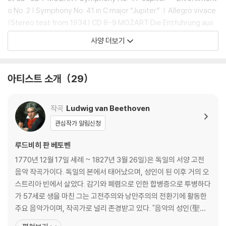
o No. 2 | Symphony No. 41 in C major “Jupiter”: I. Allegro vivace
(Stereo test from 1934) CD 8-9 MOZART Die Entfuhrung aus
dem Serail CD 10 BEETHOVEN Symphony No. 2 - The Ruins of
사양 더보기
Athens, incidental music CD 11 BIZET L’Arlesienne, Orchestral s
uites | The Inimitable Sir Thomas SIBELIUS Tapiola - FAURE Pa
vane - DELIUS Summer Evening - Irmelin Prelude - DVO-AK Le
아티스트 소개
29
gend - GRIEG Symphonic Dance, Op. 64 No. 2 CD 12 DELIUS Bri
gg Fair - A Song before Sunrise - Marche Caprice - Two Piece
s for small orchestra - Sleigh Ride - Intermezzo CD 13 DELIUS
작곡
Ludwig van Beethoven
Florida Suite - Dance Rhapsody No. 2 - Over the Hills and Far a
관심작가 알림신청
way CD 14 DELIUS Songs of Sunset | GRIEG Peer Gynt CD 15-1
6 HAYDN The Seasons CD 17 HANDEL Love in Bath, Orchestral
루드비히 판 베토벤
Suite CD 18 RIMSKY-KORSAKOV Scheherazade CD 19 LOLLIPO
1770년 12월 17일 세례 ~ 1827년 3월 26일)은 독일의 서양 고전
PS CD 20 MORE BEECHAM LOLLIPOPS | TCHAIKOVSKY Symph
음악 작곡가이다. 독일의 본에서 태어났으며, 성인이 된 이후 거의 오
ony No. 4 (I. Andante sostenuto) CD 21 FAURE Dolly - BIZET Ca
스트리아 빈에서 살았다. 감기와 폐렴으로 인한 합병증으로 투병하다
rmen, Orchestral suite No. 1 | FRANCK Symphony in D CD 22 LIS
가 57세로 생을 마친 그는 고전주의와 낭만주의의 전환기에 활동한
ZT A Faust Symphony - Orpheus CD 23 STRAUSS Ein Heldenle
주요 음악가이며, 작곡가로 널리 존경받고 있다. "음악의 성인(聖
ben CD 24 BEETHOVEN Mass in C major CD 25 HANDEL The Go
人)" 또는 "악성"(樂聖)이라는 별칭으로 불리기도 한다. 가장 잘 알