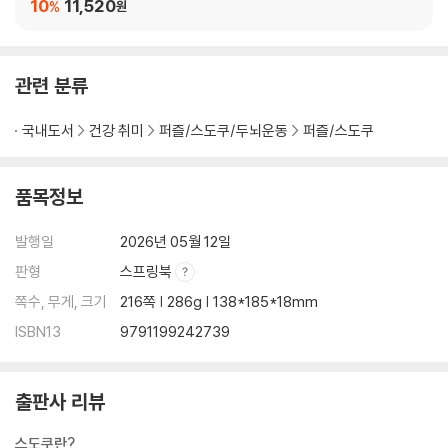
10
11,520
%
원
관련 분류
국내도서
건강 취미
퍼즐/스도쿠/두뇌운동
퍼즐/스도쿠
품목정보
발행일
2026년 05월 12일
판형
스프링북
쪽수, 무게, 크기
216쪽 | 286g | 138*185*18mm
ISBN13
9791199242739
출판사 리뷰
스도쿠란?