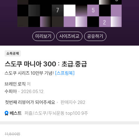
미리보기
사이즈비교
공유하기
소득공제
스도쿠 마니아 300 : 초급.중급
스도쿠 시리즈 10만부 기념!
스프링북
브레인 로직
저
수피아
2026.05.12.
첫번째 리뷰어가 되어주세요
판매지수
282
베스트
퍼즐/스도쿠/두뇌운동 top100 9주
11,800
원