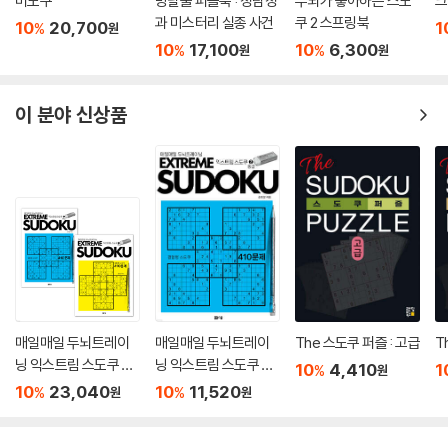
머도쿠
방탈출 퍼즐북 : 정탐정
두뇌가 좋아하는 스도
크
과 미스터리 실종 사건
쿠 2 스프링북
10
20,700
1
%
원
10
17,100
10
6,300
%
%
원
원
이 분야 신상품
매일매일 두뇌트레이
매일매일 두뇌트레이
The 스도쿠 퍼즐 : 고급
T
닝 익스트림 스도쿠 41
닝 익스트림 스도쿠 41
10
4,410
1
%
원
0 세트
0 중급 2
10
23,040
10
11,520
%
%
원
원