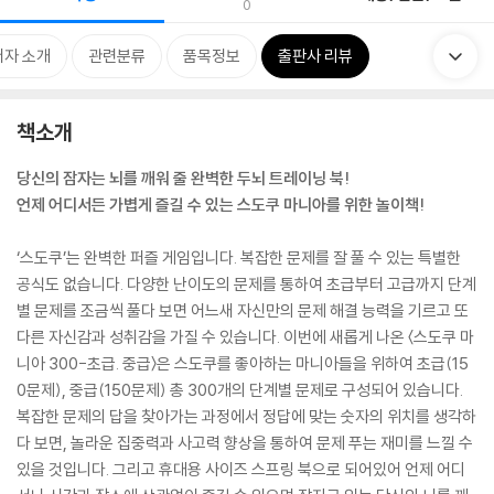
0
저자 소개
관련분류
품목정보
출판사 리뷰
책소개
당신의 잠자는 뇌를 깨워 줄 완벽한 두뇌 트레이닝 북!
언제 어디서든 가볍게 즐길 수 있는 스도쿠 마니아를 위한 놀이책!
‘스도쿠’는 완벽한 퍼즐 게임입니다. 복잡한 문제를 잘 풀 수 있는 특별한
공식도 없습니다. 다양한 난이도의 문제를 통하여 초급부터 고급까지 단계
별 문제를 조금씩 풀다 보면 어느새 자신만의 문제 해결 능력을 기르고 또
다른 자신감과 성취감을 가질 수 있습니다. 이번에 새롭게 나온 〈스도쿠 마
니아 300-초급. 중급〉은 스도쿠를 좋아하는 마니아들을 위하여 초급(15
0문제), 중급(150문제) 총 300개의 단계별 문제로 구성되어 있습니다.
복잡한 문제의 답을 찾아가는 과정에서 정답에 맞는 숫자의 위치를 생각하
다 보면, 놀라운 집중력과 사고력 향상을 통하여 문제 푸는 재미를 느낄 수
있을 것입니다. 그리고 휴대용 사이즈 스프링 북으로 되어있어 언제 어디