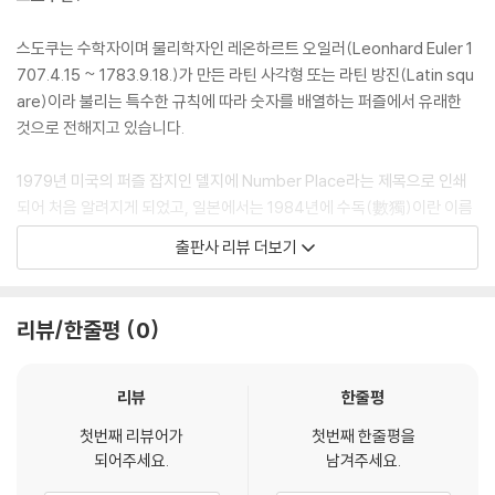
스도쿠는 수학자이며 물리학자인 레온하르트 오일러(Leonhard Euler 1
707.4.15 ~ 1783.9.18.)가 만든 라틴 사각형 또는 라틴 방진(Latin squ
are)이라 불리는 특수한 규칙에 따라 숫자를 배열하는 퍼즐에서 유래한
것으로 전해지고 있습니다.
1979년 미국의 퍼즐 잡지인 델지에 Number Place라는 제목으로 인쇄
되어 처음 알려지게 되었고, 일본에서는 1984년에 수독(數獨)이란 이름
(일본식 발음 스도쿠)으로 알려지기 시작했으며, 2004년 11월엔 영국의
출판사 리뷰 더보기
더 타임스에 등장하여 대중적인 오락으로 인기를 누렸습니다.
현재에도 영국, 미국, 일본 등 여러 나라의 신문지 상에 실리고 있으며 인터
리뷰/한줄평
0
넷과 스마트폰의 발달로 앱으로도 나오고 있어 언제든 친숙하게 접할 수
있는 퍼즐로 자리 잡고 있습니다.
리뷰
한줄평
스도쿠, 수독(數獨)은 홀로 있는 숫자란 뜻으로 일본식 발음으로 스도쿠
첫번째 리뷰어가
첫번째 한줄평을
라 알려져 한국에서도 많은 마니아 층을 형성하고 있습니다.
되어주세요.
남겨주세요.