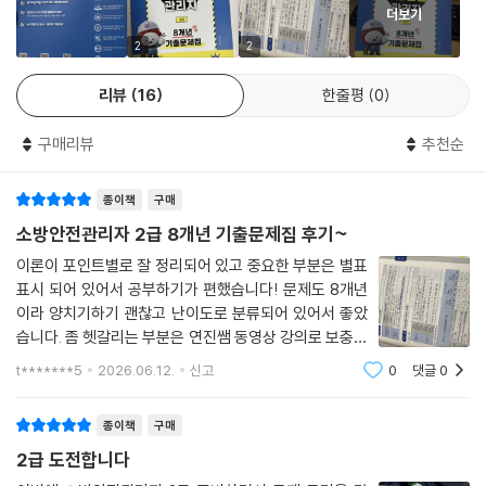
더보기
2
2
리뷰
16
한줄평
0
구매리뷰
추천순
종이책
구매
소방안전관리자 2급 8개년 기출문제집 후기~
이론이 포인트별로 잘 정리되어 있고 중요한 부분은 별표
표시 되어 있어서 공부하기가 편했습니다! 문제도 8개년
이라 양치기하기 괜찮고 난이도로 분류되어 있어서 좋았
습니다. 좀 헷갈리는 부분은 연진쌤 동영상 강의로 보충할
수 있다는 게 큰 장점 같습니다. 이번에 꼭 합격하면 좋겠
t*******5
2026.06.12.
신고
0
댓글
0
어요..!
종이책
구매
2급 도전합니다