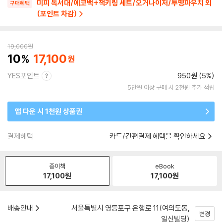
미피 독서대/에코백+책키링 세트/오거나이저/투명파우치 외
구매혜택
(포인트 차감)
19,000
원
10
17,100
YES포인트
950원 (5%)
5만원 이상 구매 시 2천원 추가 적립
앱 다운 시 1천원 상품권
결제혜택
카드/간편결제 혜택을 확인하세요
종이책
eBook
17,100
원
17,100
원
배송안내
서울특별시 영등포구 은행로 11(여의도동,
변경
일신빌딩)