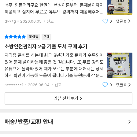
너무 힘들더라구요.한권에 핵심이론부터 문제풀이까지
제공되고 심지어 무료로 유투브 강의까지 제공해주어서
안 살 이유가 없었습니다!! 강의 들으면서 핵심만 공부해
d***g
2026.06.05.
신고
0
댓글
0
서 빠르게 합격하는게 목표라서요.박문각 책 한권으로 합
격해보도록 하겠습니다~~
종이책
구매
소방안전관리자 2급 기출 도서 구매 후기
자격증 준비를 하는데 최근 8년간 기출 문제가 수록되어
있어 문제 풀이하는데 좋은 것 같습니다. 또,무료 강의도
유튜브에 올라와 있어 제가 모르는 부분에 대해서는 상세
하게 확인이 가능해 도움이 됩니다.기출 복원문제 각 문항
마다 아래에 간단하게 알아보기 쉽게 해설 설명이 되어있
h*******1
2026.06.04.
신고
0
댓글
0
어 이 부분도 좋은 구성인 것 같습니다!
리뷰 전체보기
배송/반품/교환 안내