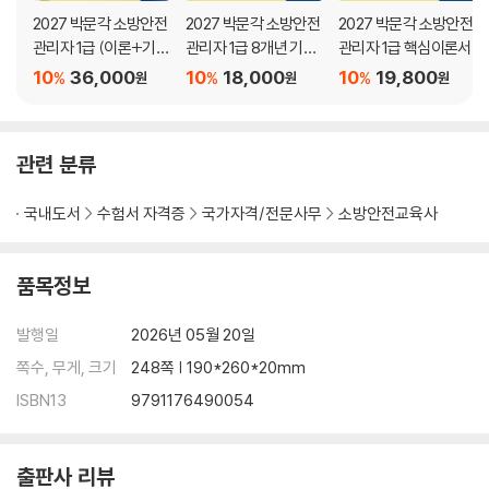
2027 박문각 소방안전
2027 박문각 소방안전
2027 박문각 소방안전
관리자 1급 (이론+기
관리자 1급 8개년 기출
관리자 1급 핵심이론서
출) 세트
문제집
10
36,000
10
18,000
10
19,800
%
%
%
원
원
원
관련 분류
국내도서
수험서 자격증
국가자격/전문사무
소방안전교육사
품목정보
발행일
2026년 05월 20일
쪽수, 무게, 크기
248쪽 | 190*260*20mm
ISBN13
9791176490054
출판사 리뷰