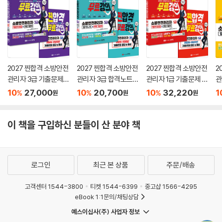
2027 찐합격 소방안전
2027 찐합격 소방안전
2027 찐합격 소방안전
2
관리자 3급 기출문제
관리자 3급 합격노트+
관리자 1급 기출문제 총
관
총집합+5개년 기출문
8개년 기출문제
집합+5개년 기출문제
8
10
27,000
10
20,700
10
32,220
1
%
%
%
원
원
원
제
이 책을 구입하신 분들이 산 분야 책
로그인
최근 본 상품
주문/배송
고객센터 1544-3800
티켓 1544-6399
중고샵 1566-4295
eBook 1:1문의/채팅상담
예스이십사(주) 사업자 정보