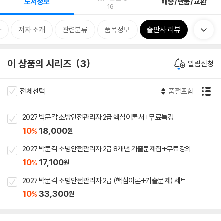
도서정보
배송/반품/교환
16
차
저자 소개
관련분류
품목정보
출판사 리뷰
이 상품의 시리즈
3
알림신청
전체선택
품절포함
2027 박문각 소방안전관리자 2급 핵심이론서+무료특강
10
18,000
%
원
2027 박문각 소방안전관리자 2급 8개년 기출문제집+무료강의
10
17,100
%
원
2027 박문각 소방안전관리자 2급 (핵심이론+기출문제) 세트
10
33,300
%
원