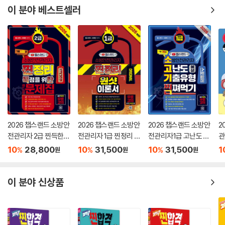
이 분야 베스트셀러
2026 챕스랜드 소방안
2026 챕스랜드 소방안
2026 챕스랜드 소방안
2
전관리자 2급 찐득한
전관리자 1급 찐정리 원
전관리자1급 고난도 예
관
스티커 예상기출문제
샷 이론서
상 기출유형 찜쪄먹기
+
10
28,800
10
31,500
10
31,500
1
%
%
%
원
원
원
집
이 분야 신상품