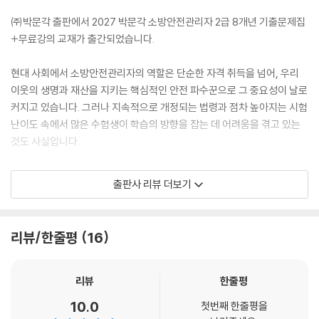
㈜박문각 출판에서 2027 박문각 소방안전관리자 2급 8개년 기출문제집
+무료강의 교재가 출간되었습니다.
현대 사회에서 소방안전관리자의 역할은 단순한 자격 취득을 넘어, 우리
이웃의 생명과 재산을 지키는 핵심적인 안전 파수꾼으로 그 중요성이 날로
커지고 있습니다. 그러나 지속적으로 개정되는 법령과 점차 높아지는 시험
난이도 속에서 많은 수험생이 학습의 방향을 잡는 데 어려움을 겪고 있는
것도 사실입니다.
본 교재는 이러한 고민을 해결하고, 가장 효율적인 방법으로 합격에 도달
출판사 리뷰 더보기
할 수 있도록 다음과 같은 원칙 아래 기획되었습니다.
1. 최신 출제 경향을 완벽 반영한 문제 구성
2. 시각적 자료를 통한 실전 감각 극대화
리뷰/한줄평
16
3. 학습 효과를 높이는 핵심 중심 해설
4. 체계적인 학습 관리와 마무리 구성
리뷰
한줄평
본 교재가 여러분의 학습 과정에서 신뢰할 수 있는 동반자가 되어 주기를
10.0
첫번째 한줄평을
바라며, 여러분의 노력과 이 교재가 만나 성공적인 결과로 이어지기를 진