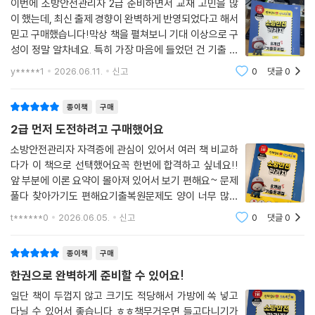
이번에 소방안전관리자 2급 준비하면서 교재 고민을 많
이 했는데, 최신 출제 경향이 완벽하게 반영되었다고 해서
믿고 구매했습니다!막상 책을 펼쳐보니 기대 이상으로 구
성이 정말 알차네요. 특히 가장 마음에 들었던 건 기출 해
설이 문제 바로 밑에 달려있다는 점이에요. 보통 해설 보
y*****1
2026.06.11.
신고
0
댓글
0
려면 맨 뒤 페이지로 왔다 갔다 하느라 흐름이 끊기는데,
이건 페이지 이동 없이 그 자리에서 바로
종이책
구매
2급 먼저 도전하려고 구매했어요
소방안전관리자 자격증에 관심이 있어서 여러 책 비교하
다가 이 책으로 선택했어요꼭 한번에 합격하고 싶네요!!
앞 부분에 이론 요약이 몰아져 있어서 보기 편해요~ 문제
풀다 찾아가기도 편해요기출복원문제도 양이 너무 많으
면 시작부터 부담스러운데 딱 적당하게 있어서 풀어보고
t******0
2026.06.05.
신고
0
댓글
0
틀린 문제 다시 보기에도 부담없을거 같아요많이 풀어보
면 좋다고는 하지만 8개년도 충분히 많이 풀어본거
종이책
구매
한권으로 완벽하게 준비할 수 있어요!
일단 책이 두껍지 않고 크기도 적당해서 가방에 쏙 넣고
다닐 수 있어서 좋습니다 ㅎㅎ책무거우면 들고다니기가