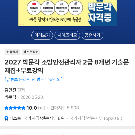
미리보기
사이즈비교
공유하기
소득공제
베스트셀러
2027 박문각 소방안전관리자 2급 8개년 기출문
제집+무료강의
유튜브 온라인 전 범위 무료강의
김연진
편저
박문각
2026.05.20.
10.0
판매지수
5,808
16
베스트
국가자격/전문사무
6위
국가자격/전문사무 top20 9주