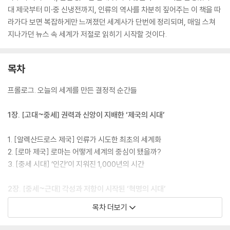
대 제국부터 미·중 신냉전까지, 인류의 역사를 차분히 짚어주는 이 책을 따
라가다 보면 복잡하게만 느껴졌던 세계사가 단번에 정리되며, 매일 스쳐
지나가던 뉴스 속 세계가 저절로 읽히기 시작할 것이다.
목차
프롤로그. 오늘의 세계를 만든 결정적 순간들
1장. [고대~중세] 권력과 신앙이 지배한 ‘제국의 시대’
1. [알렉산드로스 제국] 인류가 시도한 최초의 세계화
2. [로마 제국] 로마는 어떻게 세계의 중심이 됐을까?
3. [중세 시대] ‘인간’이 지워진 1,000년의 시간
2장. [중세~근대] 각성과 저항이 시작된 ‘혁명의 시대’
목차 더보기
4. [르네상스] 신의 자리를 차지한 인간의 이성
5. [대항해 시대] 오늘날 빈부 격차의 역사적 출발점