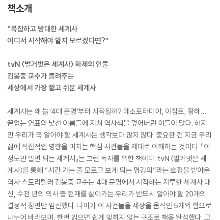
책소개
“복잡하고 방대한 세계사
어디서 시작해야 할지 모르겠다면?”
tvN 〈벌거벗은 세계사〉 화제의 인물
김봉중 교수가 들려주는
세상에서 가장 짧고 쉬운 세계사
세계사는 왜 늘 ‘4대 문명’부터 시작될까? 메소포타미아, 이집트, 황하…
끝없는 연표와 낯선 이름들에 지쳐 역사책을 덮어버린 이들이 많다. 하지
만 우리가 꼭 알아야 할 세계사는 생각보다 많지 않다. 중요한 건 지금 우리
삶에 직접적인 영향을 미치는 핵심 사건들을 제대로 이해하는 것이다. 『이
정도만 알면 되는 세계사』는 그런 독자를 위한 책이다. tvN 〈벌거벗은 세
계사〉를 통해 “시간 가는 줄 모르고 보게 되는 명강의”라는 호평을 받아온
역사 스토리텔러 김봉중 교수는 4대 문명에서 시작하는 지루한 세계사 대
신, 수천 년의 역사 중 현재를 살아가는 우리가 반드시 알아야 할 20개의
결정적 장면만 엄선했다. 나아가 이 사건들을 세상을 움직인 5개의 힘으로
나누어 바라보며, 한번 읽으면 쉽게 잊히지 않는 구조로 책을 완성했다. 고