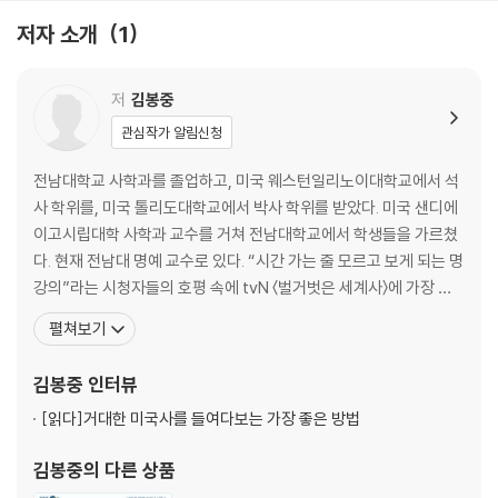
6. [종교 개혁] 교회가 천국행 티켓을 팔았다고?
저자 소개
1
7. [계몽주의] 세상 모든 것에 의심을 품다
8. [시민 혁명] 왕의 목을 자른 백성들
저
김봉중
3장. [근대] 기술과 욕망이 뒤섞인 ‘과학의 시대’
관심작가 알림신청
9. [근대 국가] 오늘날의 국가는 어떻게 탄생했을까?
전남대학교 사학과를 졸업하고, 미국 웨스턴일리노이대학교에서 석
10. [산업 혁명] 돈의 논리 속에 추락한 인권
사 학위를, 미국 톨리도대학교에서 박사 학위를 받았다. 미국 샌디에
11. [진화론] 침략의 명분이 된 다윈의 이론
이고시립대학 사학과 교수를 거쳐 전남대학교에서 학생들을 가르쳤
12. [신제국주의] 식민지 건설에 중독된 강대국들
다. 현재 전남대 명예 교수로 있다. “시간 가는 줄 모르고 보게 되는 명
강의”라는 시청자들의 호평 속에 tvN 〈벌거벗은 세계사〉에 가장 많
4장. [근대~현대] 광기와 탐욕이 폭발한 ‘전쟁의 시대’
이 출연한 역사 스토리텔러로, 사건, 인물, 전쟁 이야기를 균형 잡힌
펼쳐보기
시각으로 풀어내 대중의 신뢰를 한몸에 받고 있다. 최근에는 청소년
13. [제1차 세계 대전] 인간 도살장이 된 가장 잔인했던 전쟁터
의 인문학적 소양 증진에 남다른 관심을 갖고, 중·고등학생을 대상으
김봉중
인터뷰
14. [대공황] 거대한 블랙홀로 빨려 들어간 세계의 경제
로 한 강연에도 적극적으로 나선다. 청소년기에 역
15. [제2차 세계 대전] 7,000만 명이 사라진 인류 최악의 재앙
[읽다]
거대한 미국사를 들여다보는 가장 좋은 방법
김봉중
의 다른 상품
5장. [현대] 갈등과 대립에 휩싸인 ‘이념의 시대’