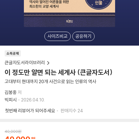
사이즈비교
공유하기
소득공제
큰글자도서라이브러리
이 정도만 알면 되는 세계사 (큰글자도서)
고대부터 현대까지 20개 사건으로 읽는 인류의 역사
김봉중
저
빅피시
2026.04.10.
첫번째 리뷰어가 되어주세요
판매지수
24
40,000
원