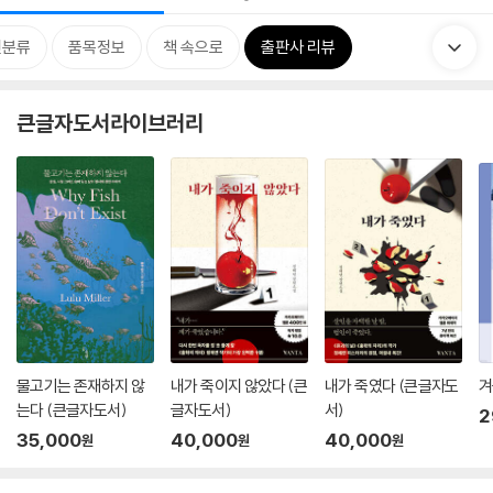
련분류
품목정보
책 속으로
출판사 리뷰
큰글자도서라이브러리
물고기는 존재하지 않
내가 죽이지 않았다 (큰
내가 죽였다 (큰글자도
겨
는다 (큰글자도서)
글자도서)
서)
2
35,000
40,000
40,000
원
원
원