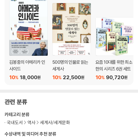
16. [냉전] 세계는 왜 둘로 나뉘었을까?
17. [68운동] 꽃과 음악으로 반전을 외친 청년들
18. [탈냉전] 냉전의 종식, 맥도날드 모스크바 1호점
19. [9·11 테러] 오사마 빈라덴은 왜 미국을 공격했을까?
20. [신냉전] 미국과 중국이 서로 등 돌린 이유는?
김봉중의 아메리카 인
500명의 인물로 읽는
요즘 10대를 위한 최소
사이드
세계사
한의 시리즈 6권 세트
10
18,000
10
22,500
10
90,720
%
%
%
원
원
원
관련 분류
카테고리 분류
국내도서
역사
세계사/세계문화
수상내역 및 미디어 추천 분류