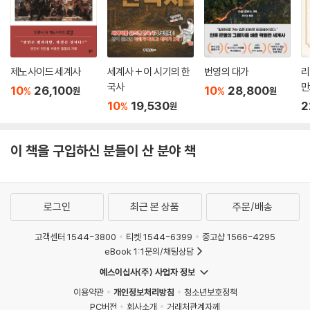
지 조망한다. 이처럼 고대부터 현대까지 세상을 움직인 5개의 힘을 중심으
로 인류의 역사를 바라보면, 방대하고 복잡하게만 느껴졌던 세계사가 단번
에 정리되며 절대 잊을 수 없게 된다.
제노사이드 세계사
세계사 + 이 시기의 한
번영의 대가
리
국사
만
10
26,100
10
28,800
%
%
원
원
10
19,530
2
%
원
이 책을 구입하신 분들이 산 분야 책
로그인
최근 본 상품
주문/배송
고객센터 1544-3800
티켓 1544-6399
중고샵 1566-4295
eBook 1:1문의/채팅상담
예스이십사(주) 사업자 정보
이용약관
개인정보처리방침
청소년보호정책
PC버전
회사소개
거래처관계자께