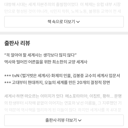
대항해 시대는 세계 자본주의의 출발점이었다. 이 체제는 유럽 내부 시장
만으로 형성된 것이 아니라, 식민지 착취, 노예 노동, 불평등 교역이 전 세
계적으로 얽히며 만들어진 구조였다. 오늘날 글로벌 빈부 격차와 개발 불
책 속으로 더보기
균형은 바로 이 뿌리 깊은 체제가 형태만 바꿔 이어진 결과다. 그런 점에서
콜럼버스의 항해는 단순한 신대륙 발견이 아니라, 유럽 중심 권력 체제가
싹트기 시작한 역사적 출발점이었다.
출판사 리뷰
--- 「[대항해 시대] 오늘날 빈부 격차의 역사적 출발점」 중에서
“꼭 알아야 할 세계사는 생각보다 많지 않다”
베스트팔렌 조약으로 종교의 자유가 인정되었다. 칼뱅주의는 가톨릭, 루터
역사와 멀어진 어른들을 위한 최소한의 교양 세계사
교와 함께 신성 로마 제국 내에서 공식적으로 인정되었고, 개인은 자신의
종교를 선택할 권리를 갖게 되었다. 이전에는 영토의 경계가 모호해서 끊
*** tvN 〈벌거벗은 세계사〉 화제의 인물, 김봉중 교수의 세계사 입문서
임없이 분쟁이 발생하기도 했는데, 조약이 체결되면서 그런 일이 줄어들었
*** 고대부터 현대까지, 오늘의 세계를 만든 20개의 결정적 장면
다. 신성 로마 제국의 제후들은 자신의 영토에 대한 완전한 주권을 부여받
았기 때문이다. 베스트팔렌 조약은 명확한 국경을 설정함으로써 분쟁의 가
세계사 하면 떠오르는 이미지가 있다. 메소포타미아, 이집트, 황하… 문명
능성을 줄이고 국가 간 무역과 교류를 촉진했다. 국경을 존중하는 이 같은
의 탄생부터 시작해 끝없이 이어지는 연표와 낯선 이름들, 그 지루했던 기
원칙은 오늘날까지 국제법에서 중요한 원칙으로 남아 있다.
억 때문에 역사책을 멀리하게 된 이들이 많다. 하지만 세계사를 꼭 4대 문
--- 「[근대 국가] 오늘날의 국가는 어떻게 탄생했을까?」 중에서
명부터 시작해야 할까? 좀 더 쉽고 재밌게 세계사를 읽을 순 없을까? 사실
출판사 리뷰 더보기
우리가 꼭 알아야 할 역사는 생각보다 많지 않다. 중요한 것은 지금 우리 삶
제2차 세계 대전은 우리가 지금 누리는 평화와 자유가 수많은 사람의 희생