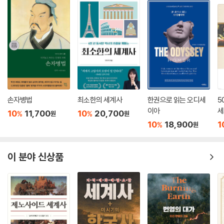
--- 「[신냉전] 미국과 중국이 서로 등 돌린 이유는?」 중에서
혁명이 민주주의 운동의 토대가 되었고, 대항해 시대는 자본주의의 출발점
이었으며, 대공황의 아픔에서 오늘날의 사회 안전망이 만들어졌듯이 말이
다. 저자가 이 책에서 말하는 ‘역사의 고리’는 바로 그 맥락이다. 역사는 단
절된 사건들의 나열이 아니라, 서로 맞물린 고리처럼 과거와 현재를 잇고,
다시 미래로 이어지는 흐름이다.
이 책은 그 고리를 5개의 시대로 나누어 바라본다. 1장 ‘제국의 시대’에서는
알렉산드로스 대왕의 세계화 시도, 로마 제국의 번영과 몰락, 중세의 암흑
손자병법
최소한의 세계사
한권으로 읽는 오디세
5
기를 다루며 권력과 신앙이 세상을 어떻게 움직였는지 살핀다. 2장 ‘혁명의
이아
세
10
11,700
10
20,700
%
%
원
원
시대’에서는 르네상스와 종교 개혁, 계몽주의를 거쳐 시민 혁명까지, 인간
10
18,900
1
%
원
이 신과 왕의 권위에 의문을 품고 스스로 저항하기 시작한 순간들을 담았
다. 3장 ‘과학의 시대’에서는 근대 국가의 탄생과 산업 혁명, 그리고 다윈의
진화론이 어떻게 제국주의 침략의 명분으로 변질되었는지를 파헤친다.
이 분야 신상품
4장 ‘전쟁의 시대’에서는 두 차례 세계 대전과 대공황을 통해 전쟁과 경제
위기가 어떻게 세계 질서를 뒤흔들었는지 직시한다. 마지막 5장 ‘이념의
시대’에서는 냉전과 68운동, 9·11 테러, 그리고 미·중 신냉전까지 오늘의
세계를 만든 갈등의 역사를 추적하며, 지금 이 세계가 어디로 향하고 있는