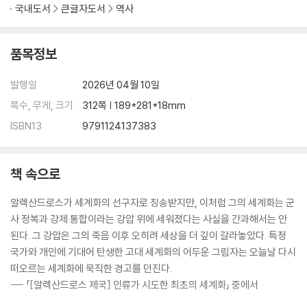
국내도서
큰글자도서
역사
품목정보
발행일
2026년 04월 10일
쪽수, 무게, 크기
312쪽 | 189*281*18mm
ISBN13
9791124137383
책 속으로
알렉산드로스가 세계화의 선구자로 칭송받지만, 이처럼 그의 세계화는 군
사 정복과 강제 통합이라는 강압 위에 세워졌다는 사실을 간과해서는 안
된다. 그 강압은 그의 죽음 이후 오히려 세상을 더 깊이 갈라놓았다. 특정
국가와 개인에 기대어 탄생한 고대 세계화의 어두운 그림자는 오늘날 다시
떠오르는 세계화에 묵직한 경고를 던진다.
--- 「[알렉산드로스 제국] 인류가 시도한 최초의 세계화」 중에서