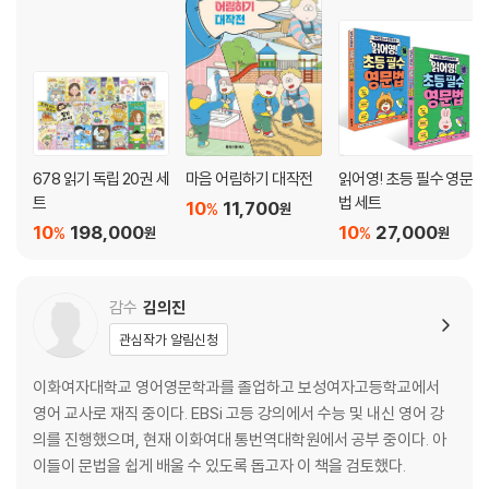
678 읽기 독립 20권 세
마음 어림하기 대작전
읽어영! 초등 필수 영문
트
법 세트
10
11,700
%
원
10
198,000
10
27,000
%
%
원
원
감수
김의진
관심작가 알림신청
이화여자대학교 영어영문학과를 졸업하고 보성여자고등학교에서
영어 교사로 재직 중이다. EBSi 고등 강의에서 수능 및 내신 영어 강
의를 진행했으며, 현재 이화여대 통번역대학원에서 공부 중이다. 아
이들이 문법을 쉽게 배울 수 있도록 돕고자 이 책을 검토했다.