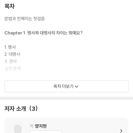
목차
문법과 친해지는 첫걸음
Chapter 1. 명사와 대명사의 차이는 뭐예요?
1. 명사
2. 대명사
3. 관사
실전 문제
Chapter 2. 일반동사를 쓸 때 약속이 있어요!
목차 더보기
1. 일반동사의 형태와 쓰임
2. 일반동사의 부정문과 의문문
저자 소개
3
실전 문제
Chapter 3. 동사면 동사지, be동사는 또 뭐예요?
저
양지현