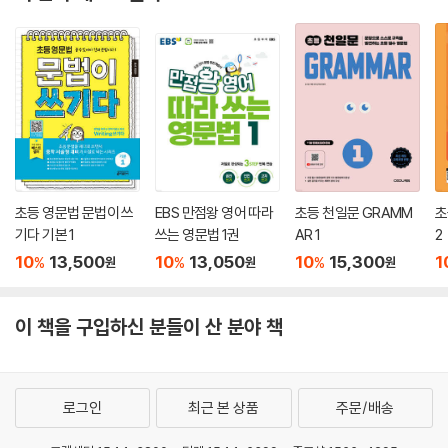
초등 영문법 문법이 쓰
EBS 만점왕 영어 따라
초등 천일문 GRAMM
초
기다 기본 1
쓰는 영문법 1권
AR 1
2
10
13,500
10
13,050
10
15,300
1
%
%
%
원
원
원
이 책을 구입하신 분들이 산 분야 책
로그인
최근 본 상품
주문/배송