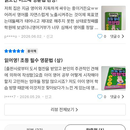
저희 집은 지금 영어와 지독하게 싸우는 중이거든요ㅠㅠ
어려서 영어를 자연스럽게 노출시켜주는 것이제 목표였
는데둘째가 태어나고 제대로 해주지 못한 상태로첫째를
학원에 보냈더니영어거부가 너무 심해서 영어를 정말 오
래중단했다가 이제 다시 시작하고 있는데학교에서 영어
p****o
2026.06.02.
신고
0
댓글
0
방과후 수업을 하면서영문법을 배우고 있는데 매일 매일
새로운 것을 배우려니 정말 너무나도힘들어하는 것이
종이책
읽어영! 초등 필수 영문법 (상)
[출판사로부터 도서 협찬을 받았고 본인의 주관적인 견해
에 의하여 작성함]요즘 아이 영어 공부 어떻게 시작해야
할지 고민하는 엄마들 정말 많으시죠? 저도 아이 영어 학
습 방향 때문에 이것저것 찾아보다가 느낀 게 있는데 영어
는 단어도 중요하지만 결국 문장을 이해하는 힘이 정말 중
l****7
2026.05.29.
신고
0
댓글
0
요한것 같아요.그래서 오늘은 영어를 처음 시작하는 아이
도 부담 없이 접근할 수 있었던 읽어영! 초
리뷰 전체보기