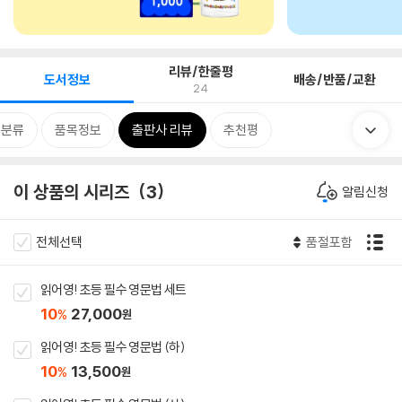
리뷰/한줄평
도서정보
배송/반품/교환
24
련분류
품목정보
출판사 리뷰
추천평
이 상품의 시리즈
3
알림신청
전체선택
품절포함
읽어영! 초등 필수 영문법 세트
10
27,000
%
원
읽어영! 초등 필수 영문법 (하)
10
13,500
%
원