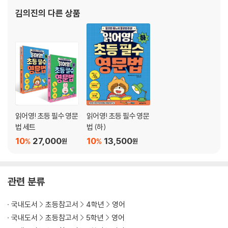
김의진
의 다른 상품
읽어영! 초등 필수 영문
읽어영! 초등 필수 영문
법 세트
법 (하)
10
27,000
10
13,500
%
%
원
원
관련 분류
국내도서
초등참고서
4학년
영어
국내도서
초등참고서
5학년
영어