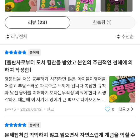
해도 200%!
3
5
STEP 3. 한눈에 쏙 들어오는 정리 노트: 핵심만 콕 짚어 복습이 쉬워지는
비법 노트!
리뷰
23
한줄평
1
STEP 4. 퀴즈와 연습 문제로 실력 다지기: 문법 용어부터 차근차근, 구멍
없는 개념 확인!
리뷰전체
추천순
STEP 5. 실전 문제로 단원 및 수행 평가 대비하기: 학교 성적까지 책임지
는 실전형 문제 수록!
종이책
[출판사로부터 도서 협찬을 받았고 본인의 주관적인 견해에 의
하여 작성함]
영문법을 처음 공부하기 시작하면 많은 아이들이영어를
어렵고 부담스러운 과목으로 느끼게 됩니다.복잡한 규칙
과 낯선 용어를 이해하기 보다는무작정 외워야 한다고 생
각하기 때문에 이 시기에 영어가 큰 벽으로 다가오기도 합
니다.그래서 문법은 단순 암기가 아니라,이해를 통해 배울
s***5
2026.06.12.
신고
0
댓글
0
수 있는 책이어야 실질적인 공부가 될 수 있을듯 하니다.
그렇기에 이해 없이 외우는 것이 아니라,만
종이책
문제집처럼 딱딱하지 않고 읽으면서 자연스럽게 개념을 익힐 수