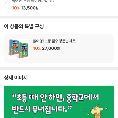
읽어영! 초등 필수 영문법 (상)
10
13,500
%
원
이 상품의 특별 구성
읽어영! 초등 필수 영문법 세트
10
27,000
%
원
상세 이미지