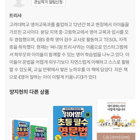
관심작가 알림신청
1. be동사의 형태와 쓰임
2. be동사의 부정문과 의문문
트리샤
3. There is와 There are
고려대학교 영어교육과를 졸업하고 12년간 학교 현장에서 아이들을
실전 문제
가르친 교사이다. 분당 지역 중·고등학교에서 영어 교육과 입시를 모
두 경험했으며, EBS 중학 영어 검수 교사로 활동하고 TESOL 자격
Chapter 4. 언제? 어디서? 왜? 궁금한 게 많아요!
증을 취득했다. 현재는 ‘써니맘 트리샤’라는 이름으로 인스타그램에
서 학부모와 아이들이 함께할 수 있는 영어 학습법을 나누고 있다. 아
1. 의문사의 개념
이들이 문법을 어렵게 외우기보다 자연스럽게 이해하고 스스로 활용
2. 의문사 Who, What, How, Why
할 수 있도록, 교실 안팎에서 쌓은 노하우를 이 책에 담았다. 지은 책
실전 문제
으로 《영어 잘하는 아이 이렇게 키웁니다》가 있다.
Chapter 5. 시제 때문에 헷갈려요!
양지현
의 다른 상품
1. 현재 시제와 현재진행형
2. 과거 시제
3. 미래 시제
실전 문제