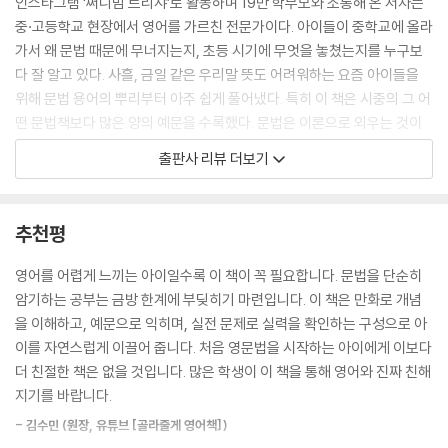
인스타그램 ‘써니맘 트리샤’로 활동하며 19만 학부모와 소통해 온 저자는
중·고등학교 현장에서 영어를 가르친 전문가이다. 아이들이 중학교에 올라
가서 왜 문법 때문에 무너지는지, 초등 시기에 무엇을 놓쳤는지를 누구보
다 잘 알고 있다. 사흘, 금일 같은 우리말 뜻도 어려워하는 요즘 아이들을
위해 문법 용어의 뿌리부터 아주 쉽게 풀어냈다. 특히 이 책은 시중의 그 어
떤 문법책보다 많은 양의 예문을 수록했다. 문법은 이론으로 외우는 것이
아니라 ‘문장’ 속에서 익혀야 한다는 저자의 철학 때문이다. 아이들은 풍부
출판사 리뷰 더보기
한 예문을 입으로 읽고 눈으로 익히며, 중요한 핵심 개념을 자연스럽게 반
복 학습하고 완벽히 자기 것으로 만들게 된다. 또한, 딱딱한 교과서적 말투
가 아니라 트리샤 선생님이 옆에서 직접 조곤조곤 설명해 주는 듯한 친절
추천평
한 어투를 사용했다. 마치 1:1 과외받는 것처럼 쉽고 다정한 설명 덕분에 아
이들은 막힘없이 책장을 넘길 수 있다. 영어 교육 전문가의 날카로운 분석
영어를 어렵게 느끼는 아이일수록 이 책이 꼭 필요합니다. 문법을 단순히
과 엄마의 따뜻한 시선이 만나, 아이들이 선생님의 도움 없이도 혼자서 끝
암기하는 공부는 금방 한계에 부딪히기 마련입니다. 이 책은 만화로 개념
까지 완독하고 자신감을 찾을 수 있는 영문법 필독서이다.
을 이해하고, 예문으로 익히며, 실전 문제로 실력을 확인하는 구성으로 아
이를 자연스럽게 이끌어 줍니다. 처음 영문법을 시작하는 아이에게 이보다
● 읽으면서 바로 개념 잡고, 문장 쓰기까지 완벽하게!
더 친절한 책은 없을 것입니다. 많은 학생이 이 책을 통해 영어와 진짜 친해
첫 초등 영문법, 이 책 한 권으로 끝!
지기를 바랍니다.
- 김수민 (원장, 유튜브 [골라줄게 영어책])
요약집으로 간단하게 개념을 훑고 기계적으로 문제를 푸는 방식으로는 결