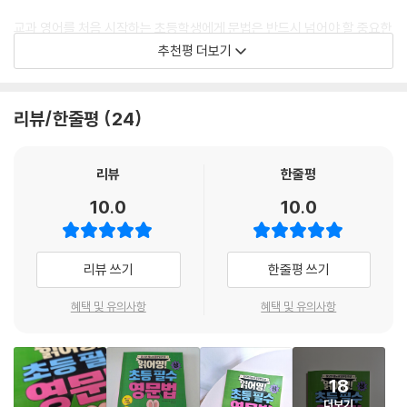
코 문법을 '내 것'으로 만들 수 없다. 『읽어영! 초등 필수 영문법』은 아이들
교과 영어를 처음 시작하는 초등학생에게 문법은 반드시 넘어야 할 중요한
이 문법을 딱딱한 규칙이 아닌 하나의 ‘언어’로서 자연스럽게 체화할 수 있
단계입니다. 그렇기에 문법을 쉽고 재미있게 가르치는 일은 모든 영어 교
추천평 더보기
도록 설계했다. 먼저 네 컷 만화를 통해 문법이 쓰이는 상황을 직관적으로
사의 고민이기도 합니다. 이 책에는 그 고민에 대한 트리샤 선생님의 깊은
이해한다. 이후에 친절한 설명을 따라 문장을 읽다 보면 억지로 외우지 않
연구와 노하우가 고스란히 담겨 있습니다. 책을 읽고 문제를 풀다 보면 내
아도 문법의 원리가 머릿속에 선명하게 그려진다. 복잡한 개념들은 아이들
신과 수능은 물론, 그 이상의 영어 학습까지 이어지는 탄탄한 기본기를 쌓
리뷰/한줄평
24
의 눈높이에 맞춰 시각화된 표와 정리 노트를 통해 한눈에 쏙 들어오게 정
을 수 있습니다.
리했다. 이렇게 배운 개념은 곧바로 퀴즈와 연습 문제를 풀며 손으로 직접
익히는 과정을 거친다. 이 과정을 통해 비로소 눈으로만 보던 문법이 '내가
- 김의진 (보성여자고등학교 교사)
리뷰
한줄평
직접 쓸 수 있는 문장'으로 변하게 된다. 마지막으로 학교 시험과 수행 평가
10.0
10.0
를 완벽히 반영한 실전 문제를 풀며, 아이들은 어떤 유형의 문제 앞에서도
당황하지 않는 탄탄한 자신감을 충전하며 한 단원을 마무리한다. 책의 흐
름을 따라가다 보면 흔들리지 않는 단단한 영문법의 기초를 세울 수 있을
리뷰 쓰기
한줄평 쓰기
것이다.
혜택 및 유의사항
혜택 및 유의사항
[책의 구성]
STEP 1. 네 컷 만화로 미리보기: 재미있는 에피소드로 공부 스트레스 제
로!
18
STEP 2. 생생한 설명과 풍부한 예문: 옆에서 말하듯 친절한 설명으로 이
더보기