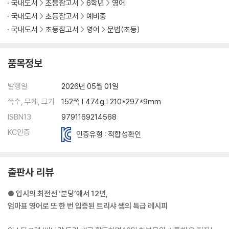
국내도서
초등참고서
6학년
영어
국내도서
초등참고서
예비중
국내도서
초등참고서
영어
문법(초등)
품목정보
발행일
2026년 05월 01일
쪽수, 무게, 크기
152쪽 | 474g | 210*297*9mm
ISBN13
9791169214568
KC인증
인증유형 : 적합성확인
출판사 리뷰
● 입시의 최전선 ‘분당’에서 12년,
엄마표 영어로 또 한 번 입증된 트리샤 쌤의 특급 레시피