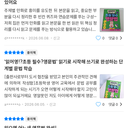
있어요
주제별 만화로 흥미를 유도한 뒤 본문을 읽고, 중요한 부
분을 다시 정리한 후 빈칸 퀴즈와 연습문제를 푸는 구성~
저희 집은 먼저 만화를 읽고 본문을 한 번 읽은 뒤 핵심 정
리를 다시 읽고 문제를 푸는 방식으로 활용하고 있습니다.
기본 문법 용어가 등장하고..설명하는 글밥도 어느 정도
d********k
2026.06.08.
신고
0
댓글
0
있는 편이라, 초등 저학년보다는 고학년 이상에게 추천하
고 싶네용문법을 처음 시작하는 아이들이
종이책
'읽어영!?초등 필수?영문법' 읽기로 시작해 쓰기로 완성하는 단
계별 문법 학습
[출판사로부터 도서 협찬을 받았고 본인의 주관적인 견해
에 의하여 작성함] 초등학생 영어 교육에서 문법 공부를
시작하게 되는 시기가 오면 어떻게 시작해야 할지 고민이
많이 되실거에요. 영알못인 저도 아이에게 어떻게 영문법
을 시작해야할지 걱정인데요. 초등 영어 문법은 중고등학
a******o
2026.06.05.
신고
0
댓글
0
생들처럼 문법 용어를 달달 외우는 방식으로 시작하면 영
어를 싫어하게 될까 걱정이 되거든요. 그
종이책
읽으면 어느새 영문법 완성!