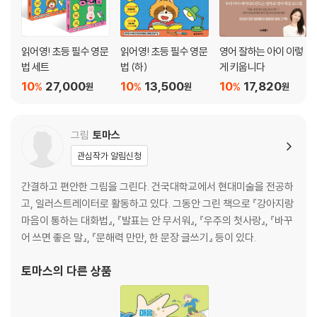
Chapter 6. 문장은 다 같은 문장이 아니에요!
1. 1형식과 2형식
읽어영! 초등 필수 영문
읽어영! 초등 필수 영문
영어 잘하는 아이 이렇
2. 3형식과 4형식
법 세트
법 (하)
게 키웁니다
3. 5형식
10
27,000
10
13,500
10
17,820
%
%
%
원
원
원
실전 문제
에필로그
그림
토마스
정답지
관심작가 알림신청
간결하고 편안한 그림을 그린다. 건국대학교에서 현대미술을 전공하
고, 일러스트레이터로 활동하고 있다. 그동안 그린 책으로 『강아지랑
마음이 통하는 대화법』, 『발표는 안 무서워』, 『우주의 첫사랑』, 『바꾸
어 쓰면 좋은 말』, 『문해력 만만, 한 문장 글쓰기』 등이 있다.
토마스
의 다른 상품