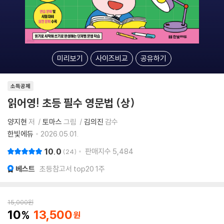
미리보기
사이즈비교
공유하기
소득공제
읽어영! 초등 필수 영문법 (상)
양지현
저
토마스
그림
김의진
감수
한빛에듀
2026.05.01.
10.0
판매지수
5,484
24
베스트
초등참고서 top20 1주
15,000
원
10
13,500