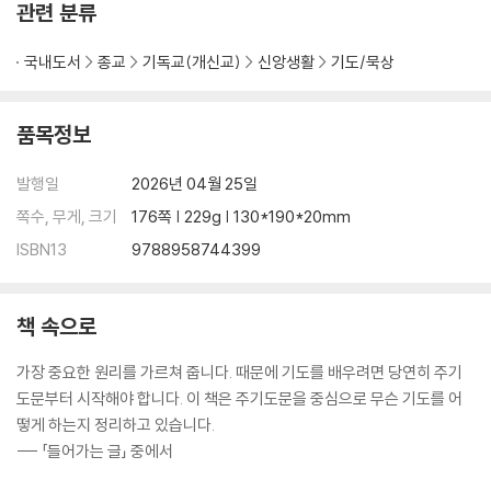
관련 분류
국내도서
종교
기독교(개신교)
신앙생활
기도/묵상
품목정보
발행일
2026년 04월 25일
쪽수, 무게, 크기
176쪽 | 229g | 130*190*20mm
ISBN13
9788958744399
책 속으로
가장 중요한 원리를 가르쳐 줍니다. 때문에 기도를 배우려면 당연히 주기
도문부터 시작해야 합니다. 이 책은 주기도문을 중심으로 무슨 기도를 어
떻게 하는지 정리하고 있습니다.
--- 「들어가는 글」 중에서