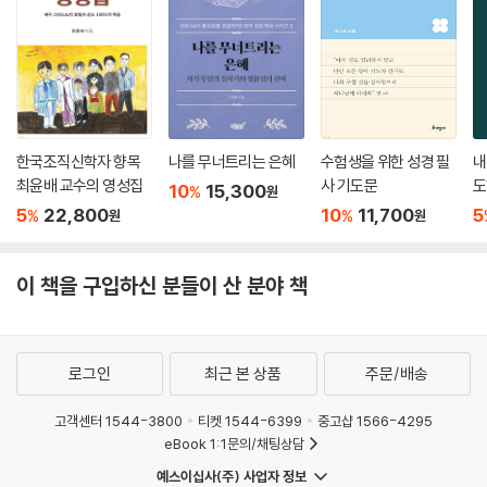
기도는 시작이지 끝이 아닙니다. 기도하고 기도대로 살려고 몸부림칠 때
우리의 기도는 비로소 능력의 기도가 됩니다. 이것이 우리에게 반드시 필
요한 ‘삶의 기도’입니다.
--- 「11. 기도의 능력을 더하는 기도 습관」 중에서
한국조직신학자 향목
나를 무너트리는 은혜
수험생을 위한 성경 필
내
잘 살펴보면, 주기도문은 우리의 삶에서 많은 순종을 요구합니다. 그렇습
최윤배 교수의 영성집
사 기도문
도
10
15,300
%
원
니다. 참된 기도는 무릎을 꿇는 데서 시작하여 삶으로 완성됩니다.
문
5
22,800
10
11,700
5
%
%
원
원
--- 「나가는 글」 중에서
이 책을 구입하신 분들이 산 분야 책
로그인
최근 본 상품
주문/배송
고객센터 1544-3800
티켓 1544-6399
중고샵 1566-4295
eBook 1:1문의/채팅상담
예스이십사(주) 사업자 정보