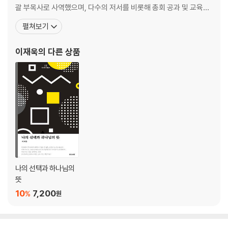
괄 부목사로 사역했으며, 다수의 저서를 비롯해 총회 공과 및 교육자
료, 큐티 매거진, 기독신문 칼럼 집필 등 다방면의 문서 사역을 했다.
펼쳐보기
유스코스타(Youth KOSTA) 강사이며, 대방중앙교회의 담임목사로
11년 넘게 섬겨 오고 있다. 주요 저서로 『교사를 다시 일으켜 세우는 5
이재욱
의 다른 상품
가지 힘』,『KIWY 청
나의 선택과 하나님의
뜻
10
7,200
%
원