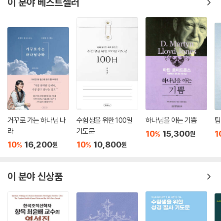
이 분야 베스트셀러
다.
해 고민하는 모든 이들에게 추천합니다.
--- 「7. 우리 죄를 사하여 주시옵고」 중에서
- 배무성 (목사, 디지털 크리에이터, 아이워즈그린 대표, WEmission 대표)
죄를 짓기 전에 피해야 합니다. 그러므로 “시험에 들게 하지 마시옵고”라
고 기도할 때, 우리는 죄의 불씨를 사전에 차단하겠다는 의지를 다지는 것
입니다. 설혹 불씨가 커졌어도 최대한 초기에 진압하겠다는 다짐을 하는
것입니다.
--- 「8. 우리를 시험에 들게 하지 마시옵고」 중에서
여러 성도를 위하여 구하라(에베소서 6:18). “다만 악에서 구하시옵소
서”는 바로 이 기도입니다. 마귀의 계략을 격파하고 승리할 수 있도록 구하
거꾸로 가는 하나님 나
수험생을 위한 100일
하나님을 아는 기쁨
팀
라
기도문
는 것입니다.
10
15,300
1
%
원
--- 「9. 다만 악에서 구하시옵소서」 중에서
10
16,200
10
10,800
%
%
원
원
‘아니, 진짜 응답받다니!’ 얼마나 우스운 일인가요? 우리는 기도할 때 하나
이 분야 신상품
님이 우리의 기도를 반드시 들으신다는 믿음을 가지고 해야 합니다. 어떠
한 형태로든 하나님의 선한 방법대로 응답하신다는 믿음이 있어야 합니다.
--- 「10. 나라와 권세와 영광이 아버지께 영원히 있사옵나이다 아멘」 중에
서