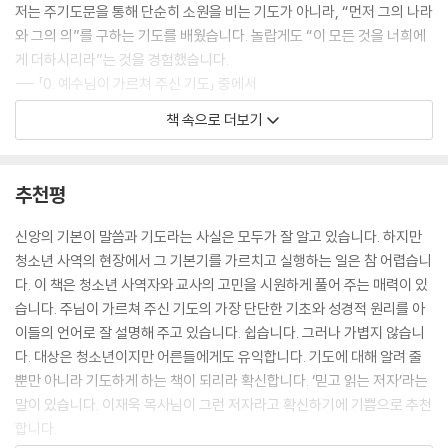
저는 주기도문을 통해 단순히 소원을 비는 기도가 아니라, “먼저 그의 나라
와 그의 의”를 구하는 기도를 배웠습니다. 놀랍게도 “이 모든 것을 너희에
게 더하시리라”는 것을 경험했습니다.
--- 「0. 예수님이 가르쳐 주신 기도」 중에서
책 속으로 더보기
우리가 하나님 아버지를 부를 때 기도는 이미 응답받고 있습니다. 진정한
기도는 간절한 마음으로 하나님을 부르는 것에서 시작됩니다. 하나님을 찾
는 것입니다.
추천평
--- 「1. 하늘에 계신 우리 아버지여」 중에서
신앙의 기본이 말씀과 기도라는 사실은 모두가 잘 알고 있습니다. 하지만
우리가 기도하면서 간절히 하나님을 높이기를 원할 때, 하나님이 우리에게
청소년 사역의 현장에서 그 기본기를 가르치고 실행하는 일은 참 어렵습니
그분을 높이는 삶을 살 수 있도록 응답하십니다. 우리가 하나님을 존귀히
다. 이 책은 청소년 사역자와 교사의 고민을 시원하게 풀어 주는 매력이 있
여길 때, 하나님이 우리를 존귀히 여기십니다.
습니다. 주님이 가르쳐 주신 기도의 가장 단단한 기초와 성경적 원리를 아
--- 「2. 이름이 거룩히 여김을 받으시오며」 중에서
이들의 언어로 잘 설명해 주고 있습니다. 쉽습니다. 그러나 가볍지 않습니
다. 대상은 청소년이지만 어른들에게도 유익합니다. 기도에 대해 알려 줄
하나님 나라는 죽어서만 가는 나라가 아니라는 말입니다. 하나님의 백성이
뿐만 아니라 기도하게 하는 책이 되리라 확신합니다. ‘믿고 읽는 저자’라는
하나님의 뜻대로 살면 바로 그 자리가 하나님 나라가 된다는 말입니다. 하
말이 있습니다. 이재욱 목사님이 그런 저자라고 확신하기에 기쁨으로 추천
나님 나라는 특징이 있습니다.
합니다.
--- 「3. 나라가 임하시오며」 중에서