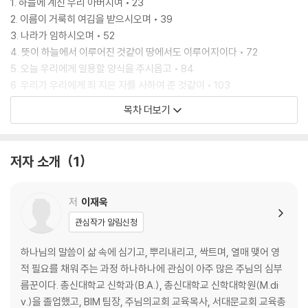
1. 하늘에 계신 우리 아버지여 • 23
2. 이름이 거룩히 여김을 받으시오며 • 39
3. 나라가 임하시오며 • 52
4. 뜻이 하늘에서 이루어진 것같이 땅에서도 이루어지이다 • 72
5. 오늘 우리에게 일용할 양식을 주시옵고 • 84
6. 우리가 우리에게 죄 지은 자를 사하여 준 것같이 • 103
7. 우리 죄를 사하여 주시옵고 • 115
목차 더보기
8. 우리를 시험에 들게 하지 마시옵고 • 125
9. 다만 악에서 구하시옵소서 • 137
10. 나라와 권세와 영광이 아버지께 영원히 있사옵나이다 아멘 • 147
저자 소개
1
★☆★ 의미를 따라 풀어서 써 보는 주기도문 • 156
11. 기도의 능력을 더하는 기도 습관 • 158
저
이재욱
나가는 글 • 171
관심작가 알림신청
하나님의 말씀이 삶 속에 심기고, 뿌리내리고, 싹트며, 열매 맺어 영
적 필요를 채워 주는 과정 하나하나에 관심이 아주 많은 주님의 심부
름꾼이다. 총신대학교 신학과(B.A.), 총신대학교 신학대학원(M.di
v.)을 졸업했고, BIM 팀장, 주님의교회 교육목사, 서대문교회 교육총