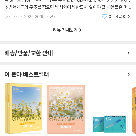
를 하는게 가장 무난할 수 있을 듯 합니다. 해커스의 이영철 기본서 교재로
문제의 유형을 확인하고, 문제에 대한 응용력을 키우며 학습한 이론을 다
소방학개론의 구조를 잡으면서 시험에서 반드시 알아야 할 내용들은 머리
시 점검할 수 있습니다.
에 확실하게 암기를 한다면, 시험결과도 잘 나오게 될 것입니다. 이 과목에
c*****o
2026.06.15.
신고
0
댓글
0
2) 소방공무원 시험에 출제될 가능성이 높은 주요 이론만을 선별하여 각
서 고득점도 가
대단원(PART) 말미 ‘한눈에 정리하기’에 이를 모아 정리 및 수록함으로써
리뷰 전체보기
학습한 이론을 상기시키고 한 번 더 정리하여 학습의 효율성을 극대화할
수 있습니다.
배송/반품/교환 안내
[합격을 위한 해커스소방만의 추가 학습 자료 (해커스소방 fire.Hacker
s.com)]
이 분야 베스트셀러
1. 본 교재 인강(할인쿠폰 수록)
2. 소방학개론 무료 특강
3. 소방 합격예측 온라인 모의고사
[소방공무원 1위] 한경비즈니스 선정 2024 한국품질만족도 교육(온, 오
프라인 소방학원) 부문 1위