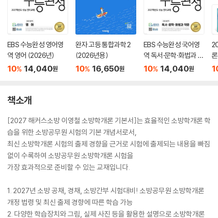
EBS 수능완성 영어영
완자 고등 통합과학 2
EBS 수능완성 국어영
2
역 영어 (2026년)
(2026년용)
역 독서·문학·화법과 작
론
문 (2026년)
(
10
14,040
10
16,650
10
14,040
1
%
%
%
원
원
원
책소개
[2027 해커스소방 이영철 소방학개론 기본서]는 효율적인 소방학개론 학
습을 위한 소방공무원 시험의 기본 개념서로서,
최신 소방학개론 시험의 출제 경향을 근거로 시험에 출제되는 내용을 빠짐
없이 수록하여 소방공무원 소방학개론 시험을
가장 효과적으로 준비할 수 있는 교재입니다.
1. 2027년 소방 공채, 경채, 소방간부 시험대비! 소방공무원 소방학개론
개정 법령 및 최신 출제 경향에 따른 학습 가능
2. 다양한 학습장치와 그림, 실제 사진 등을 활용한 설명으로 소방학개론