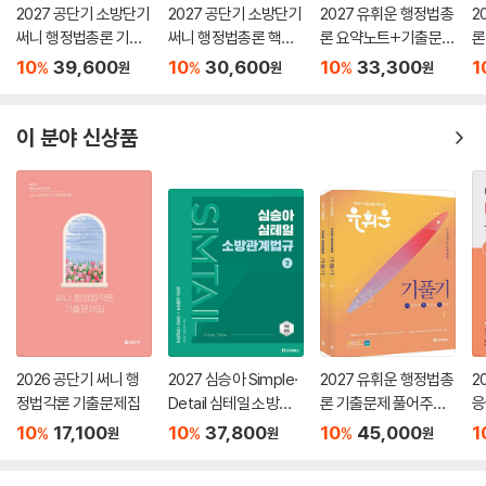
2027 공단기 소방단기
2027 공단기 소방단기
2027 유휘운 행정법총
2
써니 행정법총론 기본
써니 행정법총론 핵심
론 요약노트+기출문제
론
서
집약
(요.플.)
기
10
39,600
10
30,600
10
33,300
1
%
%
%
원
원
원
이 분야 신상품
2026 공단기 써니 행
2027 심승아 Simple·
2027 유휘운 행정법총
2
정법각론 기출문제집
Detail 심테일 소방관
론 기출문제 풀어주는
응
계법규 2
기본서 (기.풀.기.)
서
10
17,100
10
37,800
10
45,000
1
%
%
%
원
원
원