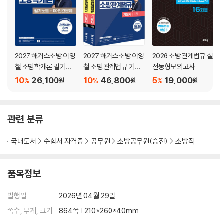
CHAPTER 1 제1류 위험물(산화성 고체)
CHAPTER 2 제2류 위험물(가연성 고체)
CHAPTER 3 제3류 위험물(금수성 및 자연발화성 물질)
CHAPTER 4 제4류 위험물(인화성 액체)
2027 해커스소방 이영
2027 해커스소방 이영
2026 소방관계법규 실
CHAPTER 5 제5류 위험물(자기반응성 물질)
철 소방학개론 필기노
철 소방관계법규 기본
전동형모의고사
CHAPTER 6 제6류 위험물(산화성 액체)
트+OX·빈칸문제
서
10
26,100
10
46,800
5
19,000
%
%
%
한눈에 정리하기
원
원
원
PART 4 화재조사
CHAPTER 1 화재조사의 개설
관련 분류
CHAPTER 2 소방의 화재조사에 관한 법률
CHAPTER 3 화재조사 및 보고규정상의 화재조사
국내도서
수험서 자격증
공무원
소방공무원(승진)
소방직
한눈에 정리하기
품목정보
[2권]
발행일
2026년 04월 29일
PART 5 재난 및 안전관리 기본법
CHAPTER 1 재난관리 이론
쪽수, 무게, 크기
864쪽 | 210*260*40mm