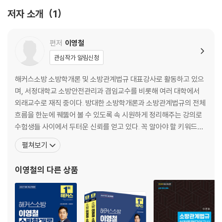
CHAPTER 10 화재소화
저자 소개
1
CHAPTER 11 건축물 화재의 성상
CHAPTER 12 기타 연소
CHAPTER 13 건축방화계획
편저
이영철
한눈에 정리하기
관심작가 알림신청
PART 2 소화약제
해커스소방 소방학개론 및 소방관계법규 대표강사로 활동하고 있으
CHAPTER 1 소화약제의 개설
며, 서정대학교 소방안전관리과 겸임교수를 비롯해 여러 대학에서
CHAPTER 2 물소화약제
외래교수로 재직 중이다. 방대한 소방학개론과 소방관계법규의 전체
CHAPTER 3 강화액소화약제
흐름을 한눈에 꿰뚫어 볼 수 있도록 속 시원하게 정리해주는 강의로
CHAPTER 4 산, 알칼리소화약제
수험생들 사이에서 두터운 신뢰를 얻고 있다. 꼭 알아야 할 키워드만
CHAPTER 5 포소화약제
골라 쉽게 정리하고, 큰 그림부터 세부 내용까지 자연스럽게 이어지
펼쳐보기
CHAPTER 6 이산화탄소소화약제
는 흐름으로 공부할 수 있어 어렵게 느껴졌던 내용도 막힘 없이 이해
CHAPTER 7 할론소화약제
할 수 있다. 여기에 시험장에서 바로 써먹을 수 있는 실전 문제 풀이
이영철
의 다른 상품
CHAPTER 8 할로겐화합물 및 불활성기체 소화약제
전략까지 더해, 수험생 누구나 빠르고 확실하게 합격에 다가설 수
CHAPTER 9 분말소화약제
한눈에 정리하기
PART 3 위험물의 종류별 특성과 소화방법