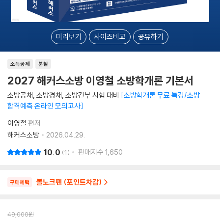
미리보기
사이즈비교
공유하기
소득공제
분철
2027 해커스소방 이영철 소방학개론 기본서
소방공채, 소방경채, 소방간부 시험 대비
소방학개론 무료 특강/소방
합격예측 온라인 모의고사
이영철
편저
해커스소방
2026.04.29.
10.0
판매지수
1,650
1
볼노크펜 (포인트차감)
구매혜택
49,000
원