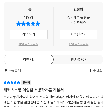
1) 최근 개정된 법령 및 최신 출제 경향이 반영된 교재를 통하여 2027년
한눈에 정리하기
소방 공채, 경채, 소방간부 시험을 정확한 내용으로 대비할 수 있으며,
리뷰
한줄평
2027년 시험이 예정된 시점을 기준으로 올바른 내용을 학습할 수 있습니
PART 7 소방조직 및 역사
10.0
첫번째 한줄평을
다.
CHAPTER 1 한국소방의 역사 및 소방조직
남겨주세요.
2) 최신 출제 경향 및 유형을 철저하게 분석한 소방공무원 공채, 경채 및 소
CHAPTER 2 국가공무원법
방간부 시험의 주요 기출문제를 수록하여 최신 출제 경향 및 유형을
CHAPTER 3 소방공무원법
리뷰 쓰기
한줄평 쓰기
파악할 수 있습니다.
한눈에 정리하기
혜택 및 유의사항
혜택 및 유의사항
2. 다양한 학습장치와 그림, 실제 사진 등을 활용한 설명으로 소방학개론
PART 8 구조 및 구급
이론의 효과적인 학습 가능
CHAPTER 1 119구조, 구급에 관한 법률
리뷰
1
한줄평
0
1) 기초를 다지며 실력을 함께 쌓을 수 있도록 이론 내용을 핵심정리, 참고,
CHAPTER 2 응급의료에 관한 법률
영철쌤 tip등 다양한 학습장치에 정리하여 효과적인 학습이 가능합니다.
한눈에 정리하기
리뷰전체
추천순
2) 이론과 관련된 그림, 실제 사진 등을 수록하여 효율적인 암기와 내용의
정확한 이해가 가능합니다.
종이책
3. 문제로 완성하기, 한눈에 정리하기 등을 통하여 학습한 내용을 여러 각
해커스소방 이영철 소방학개론 기본서
도로 점검하고 보충 가능
소방공무원시험에 있어서 소방학개론 과목은 암기할 내용이 많습니다. 방
1) 소방학개론을 다양한 학습장치를 통하여 학습한 후 재출제 가능성이 높
대한 학습량을 감안한다면 시험에 임박해서도 기본서를 통한 확실한 정리
고 우수한 퀄리티의 문제들을 엄선하여 수록한 ‘문제로 완성하기’를 통해