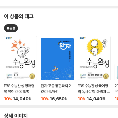
이 상품의 태그
#분철
EBS 수능완성 영어영
완자 고등 통합과학 2
EBS 수능완성 국어영
2
역 영어 (2026년)
(2026년용)
역 독서·문학·화법과 작
론
문 (2026년)
(
10
14,040
10
16,650
10
14,040
1
%
%
%
원
원
원
상세 이미지