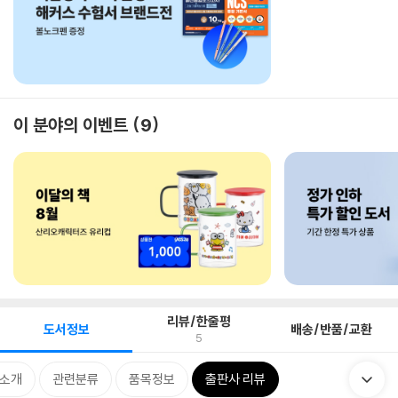
이 분야의 이벤트
9
리뷰/한줄평
도서정보
배송/반품/교환
5
 소개
관련분류
품목정보
출판사 리뷰