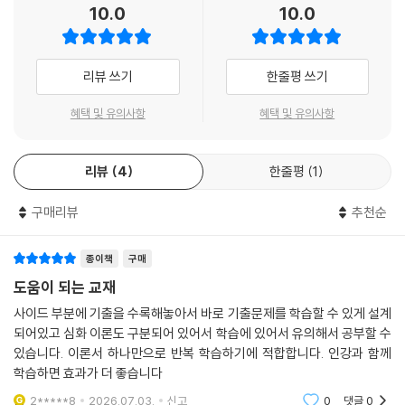
10.0
10.0
본 개념부터 고득점을 위한 심화 이론까지 체계적으로 학습할 수 있습니
05 의용소방대 설치 및 운영에 관한 법률 시행규칙
다.
06 화재조사 및 보고규정
3) 최신 개정 법령이 반영된 교재를 통하여 2027년 시험을 정확한 내용으
07 119구조, 구급에 관한 법률
리뷰 쓰기
한줄평 쓰기
로 대비할 수 있습니다.
08 119구조, 구급에 관한 법률 시행령
09 119구조, 구급에 관한 법률 시행규칙
혜택 및 유의사항
혜택 및 유의사항
2. 소방간부 시험 출제 범위의 내용을 모두 수록하여 본 교재만으로도 소방
간부 시험 완벽 대비
리뷰
4
한줄평
1
소방간부 시험의 출제 범위 내용을 교재에 모두 수록하여 본 교재만으로도
소방간부 시험 완벽 대비가 가능합니다.
구매리뷰
추천순
3. 다양한 학습장치와 그림, 실제 사진 등을 활용한 설명으로 소방학개론
이론의 효과적인 학습 가능
종이책
구매
1) 기초를 다지면서 실력도 함께 쌓을 수 있도록 다양하게 이론을 정리한
도움이 되는 교재
요약 NOTE, 심화학습, 참고, 핵심 기출 등의 학습장치로 유기적인 학습이
사이드 부분에 기출을 수록해놓아서 바로 기출문제를 학습할 수 있게 설계
가능합니다.
되어있고 심화 이론도 구분되어 있어서 학습에 있어서 유의해서 공부할 수
2) 이론과 관련된 그림, 실제 사진 등을 수록하여 효율적인 암기와 내용의
있습니다. 이론서 하나만으로 반복 학습하기에 적합합니다. 인강과 함께
정확한 이해가 가능합니다.
학습하면 효과가 더 좋습니다
2*****8
2026.07.03.
신고
0
댓글
0