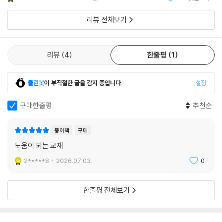
4. MINI 법령집을 통해 소방학개론의 주요 법령을 빠르게 확인
소방학개론의 주요 법령인 긴급구조대응활동 및 현장지휘에 관한 규칙, 소
리뷰 전체보기
방공무원법, 소방공무원임용령, 의용소방대 및 운영에 관한 법률 및 그 시
행규칙, 화재조사 및 보고규정, 119구조, 구급에 관한 법률 및 시행령, 시행
규칙의 원문을 교재 말미에 수록하였습니다. 이를 통해 별도의 법령집 없
리뷰
4
한줄평
1
이도 소방학개론의 학습에 필요한 법령을 빠르게 확인할 수 있습니다.
클린봇
이 부적절한 글을 감지 중입니다.
설정
[합격을 위한 해커스소방만의 추가 학습 자료 (해커스소방 fire.Hacker
s.com)]
구매한줄평
추천순
1. 본 교재 인강(할인쿠폰 수록)
종이책
구매
2. 소방학개론 무료 특강
도움이 되는 교재
3. 소방 합격예측 온라인 모의고사
2*****8
2026.07.03.
0
[소방공무원 1위] 한경비즈니스 선정 2024 한국품질만족도 교육(온, 오
프라인 소방학원) 부문 1위
한줄평 전체보기