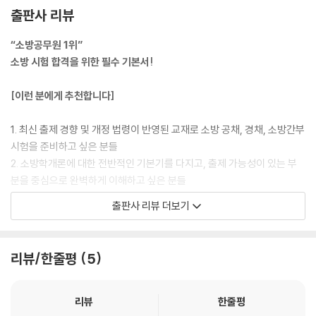
출판사 리뷰
PART 9 재난관리론
“소방공무원 1위”
CHAPTER 1 총칙
소방 시험 합격을 위한 필수 기본서!
CHAPTER 2 안전관리기구 및 기능
CHAPTER 3 안전관리계획
[이런 분에게 추천합니다]
CHAPTER 4 재난의 예방
CHAPTER 5 재난의 대비
1. 최신 출제 경향 및 개정 법령이 반영된 교재로 소방 공채, 경채, 소방간부
CHAPTER 6 재난의 대응
시험을 준비하고 싶은 분들
CHAPTER 7 재난의 복구
2. 소방학개론에 대한 전반적인 기본기를 다지고, 출제 가능성이 있는 부
CHAPTER 8 안전문화 진흥 등
분을 중심으로 완벽하게 이해하고 싶은 분들
CHAPTER 9 보칙
CHAPTER 10 벌칙
출판사 리뷰 더보기
[해커스 교재만의 특장점]
MINI 법령집
1. 2027년 소방 공채, 경채, 소방간부 시험대비! 소방공무원 소방학개론
리뷰/한줄평
5
개정 법률 및 최신 출제 경향에 따른 학습 가능
01 긴급구조대응활동 및 현장지휘에 관한 규칙
1) 소방공무원 공채, 경채 및 소방간부의 최신 기출문제를 수록하여 중요
02 소방공무원법
내용을 점검, 확인할 수 있으며 더불어 실전 대비까지 가능합니다.
03 소방공무원임용령
리뷰
한줄평
2) 소방공무원 소방학개론의 기출분석에 따라 반드시 알아 두어야 하는 기
04 의용소방대 설치 및 운영에 관한 법률