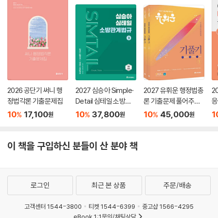
2026 공단기 써니 행
2027 심승아 Simple·
2027 유휘운 행정법총
2
정법각론 기출문제집
Detail 심테일 소방관
론 기출문제 풀어주는
응
계법규 2
기본서 (기.풀.기.)
서
10
17,100
10
37,800
10
45,000
1
%
%
%
원
원
원
이 책을 구입하신 분들이 산 분야 책
로그인
최근 본 상품
주문/배송
고객센터 1544-3800
티켓 1544-6399
중고샵 1566-4295
eBook 1:1문의/채팅상담