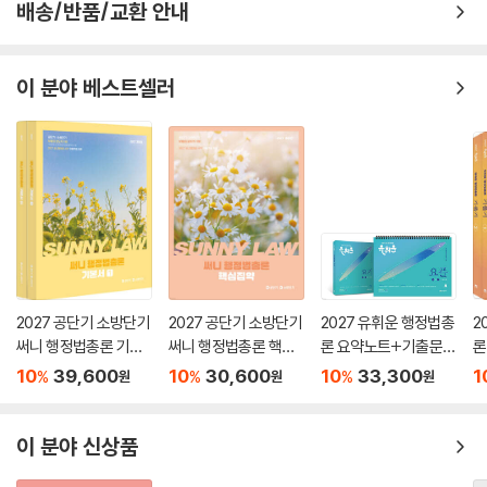
배송/반품/교환 안내
이 분야 베스트셀러
2027 공단기 소방단기
2027 공단기 소방단기
2027 유휘운 행정법총
2
써니 행정법총론 기본
써니 행정법총론 핵심
론 요약노트+기출문제
론
서
집약
(요.플.)
기
10
39,600
10
30,600
10
33,300
1
%
%
%
원
원
원
이 분야 신상품