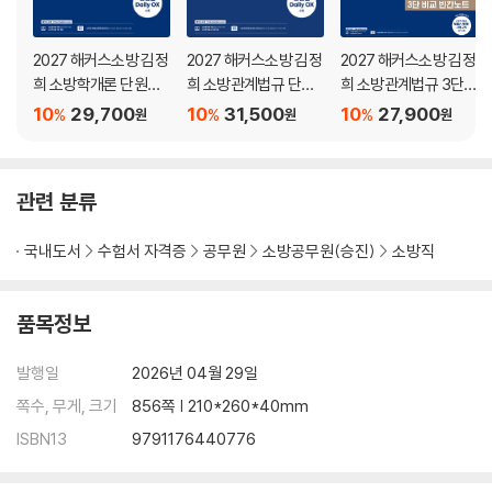
[2권]
2027 해커스소방 김정
2027 해커스소방 김정
2027 해커스소방 김정
희 소방학개론 단원별
희 소방관계법규 단원
희 소방관계법규 3단
PART 6 위험물
핵심지문+기출 OX
별 핵심지문+기출 OX
비교 빈칸노트
10
29,700
10
31,500
10
27,900
CHAPTER 1 위험물 개요
%
%
%
원
원
원
CHAPTER 2 위험물 유별 성상 등
CHAPTER 3 위험물시설의 안전관리
관련 분류
PART 7 소방조직
CHAPTER 1 소방의 역사 및 조직
국내도서
수험서 자격증
공무원
소방공무원(승진)
소방직
CHAPTER 2 소방공무원법 등
CHAPTER 3 소방관계법규
품목정보
PART 8 구조구급론
발행일
2026년 04월 29일
CHAPTER 1 구조, 구급의 개념
CHAPTER 2 구조, 구급 장비
쪽수, 무게, 크기
856쪽 | 210*260*40mm
CHAPTER 3 로프기술
ISBN13
9791176440776
CHAPTER 4 응급처치
CHAPTER 5 119구조, 구급에 관한 법률