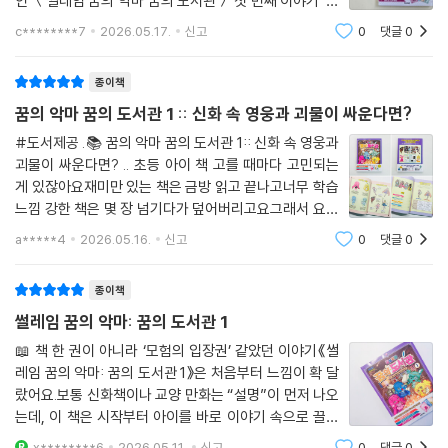
인 ＜썰레임 꿈의 악마 꿈의 도서관＞ 첫 번째 이야기 '신
화 속 영웅과 괴물이 싸운다면?'인데요. 이번 이야기는 꿈
c********7
2026.05.17.
신고
0
댓글
0
의 악마가 꿈의 도서관으로 직접 들어가, 그리스 신화 탐
험을 시작합니다.요즘 유튜버들이 정말 많
종이책
꿈의 악마 꿈의 도서관 1 :: 신화 속 영웅과 괴물이 싸운다면?
#도서제공 .📚 꿈의 악마 꿈의 도서관 1:: 신화 속 영웅과
괴물이 싸운다면? .. 초등 아이 책 고를 때마다 고민되는
게 있잖아요재미만 있는 책은 금방 읽고 끝나고너무 학습
느낌 강한 책은 몇 장 넘기다가 덮어버리고요그래서 요즘
은 아이가 스스로 계속 읽고 싶어 하면서자연스럽게 배경
a*****4
2026.05.16.
신고
0
댓글
0
지식까지 쌓이는 책을 찾게 되는데요이번에 읽어본:: 꿈
의 악마 꿈의 도서관 1 ::아이 반응이
종이책
썰레임 꿈의 악마: 꿈의 도서관 1
📖 책 한 권이 아니라 ‘모험의 입장권’ 같았던 이야기《썰
레임 꿈의 악마: 꿈의 도서관 1》은 처음부터 느낌이 확 달
랐어요.보통 신화책이나 교양 만화는 “설명”이 먼저 나오
는데, 이 책은 시작부터 아이를 바로 이야기 속으로 끌고
들어가는 구조였어요.선아도 책을 펼치자마자 “이거 그냥
x********6
2026.05.11.
신고
0
댓글
0