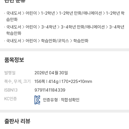
관련 분류
국내도서
어린이
1-2학년
1-2학년 만화/애니메이션
1-2학년 학
습만화
국내도서
어린이
3-4학년
3-4학년 만화/애니메이션
3-4학년
학습만화
국내도서
어린이
학습만화/코믹스
학습만화
품목정보
발행일
2026년 04월 30일
쪽수, 무게, 크기
156쪽 | 414g | 170*225*10mm
ISBN13
9791141184339
KC인증
인증유형 : 적합성확인
출판사 리뷰