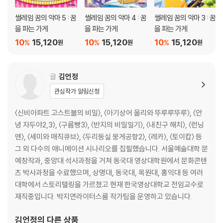
썰레임 꿈의 악마 5 : 꿈
썰레임 꿈의 악마 4 : 꿈
썰레임 꿈의 악마 3 : 꿈
을 파는 가게
을 파는 가게
을 파는 가게
10
15,120
10
15,120
10
15,120
%
%
%
원
원
원
글
김언정
관심작가 알림신청
〈신비아파트 고스트볼의 비밀〉, 〈아기상어 올리와 뚜루루뚜루〉, 〈안
녕 자두야2,3〉, 〈구름빵3〉, 〈반지의 비밀일기〉, 〈내친구 해치〉, 〈런닝
맨〉, 〈세미와 매직큐브〉, 〈두리둥실 뭉게공항2〉, 〈레카〉, 〈토이캅〉 등
그 외 다수의 애니메이션 시나리오를 집필했습니다. 서울예술대학 문
예창작과, 중앙대 석사과정을 거쳐 동국대 영상대학원에서 문화콘텐
츠 박사과정을 수료했으며, 상명대, 동국대, 목원대, 홍익대 등 여러
대학에서 스토리텔링을 가르쳤고 현재 한국영상대학교 전임교수로
재직중입니다. 박지연라이터스룸 작가팀을 운영하고 있습니다.
김언정
의 다른 상품