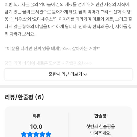
이번 책에서는 꿈의 악마들이 꿈의 재료를 얻기 위해 인간 세상의 지식이
담겨 있는 꿈의 도서관으로 들어가게 돼요. 꿈의 악마가 그리스 신화 속 영
웅 ‘테세우스’와 ‘오디세우스’의 이야기를 따라가며 미로와 괴물, 그리고 끝
나지 않는 항해의 비밀을 마주하게 됩니다. 신화 속 선택과 용기, 지혜를 함
께 따라가 보세요.
“이 문을 나가면 진짜 영웅 테세우스로 살아가는 거야!”
꿈의 악마 네 명이 새로운 모험을 시작했어요! 👀✨
책을 펼치는 순간, 갑자기 그리스 로마 신화 속으로 쏙! 빨려 들어가 버린
출판사 리뷰 더보기
거예요!
그곳에서 만난 건 바로 영웅 테세우스!
그런데… 우리가 알던 모습이 아닌데요?!
리뷰/한줄평
6
꿈의 악마들이 과연 이 상황을 어떻게 해결할까요?
“오디세우스! 그대가 이 전쟁에 대해 할 말이 있다고.”
리뷰
한줄평
10.0
첫번째 한줄평을
실패할 뻔한 트로이의 전쟁과 엉망이 되고 있는『오디세이아』를 구하기 위
남겨주세요.
해 다시 들어간 책 속에서 꿈의 악마들은 외눈박이 괴물에게 잡힌 오디세