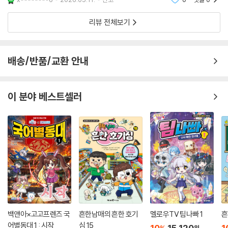
공부책 아니고 완전 모험이네?”라고 말했는데, 딱 그 느
낌이었어요.🌙 꿈의 도서관으
리뷰 전체보기
배송/반품/교환 안내
이 분야 베스트셀러
백앤아×고고프렌즈 국
흔한남매의 흔한 호기
멜로우TV 팀나빠 1
흔
어별동대 1 : 시작
심 15
10
15,120
1
원