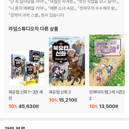
『난 꼭 살아남을 거야!』, 『내일은 피겨퀸』, 『멋진 직업을 갖고 싶어!』,
『나 혼자 예뻐질 거야!』, 『예쁜 소녀 속담』, 『천하무적 수수께끼 왕』,
『깜찍이 과학 스쿨』 등이 있습니다.
라임스튜디오
의 다른 상품
북유럽 신화 1~3권 세
북유럽 신화 3
민쩌미의 쩜그레 시즌2
트
2
10
15,210
%
원
10
45,630
10
13,500
%
%
원
원