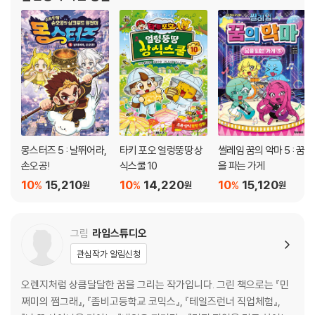
몽스터즈 5 : 날뛰어라,
타키 포오 얼렁뚱땅 상
썰레임 꿈의 악마 5 : 꿈
손오공!
식스쿨 10
을 파는 가게
10
15,210
10
14,220
10
15,120
%
%
%
원
원
원
그림
라임스튜디오
관심작가 알림신청
오렌지처럼 상큼달달한 꿈을 그리는 작가입니다. 그린 책으로는 『민
쩌미의 쩜그래』, 『좀비고등학교 코믹스』, 『테일즈런너 직업체험』,