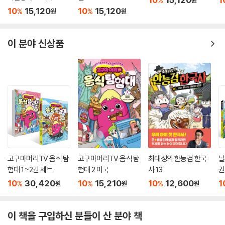
%
10
15,120
10
15,120
%
%
원
원
이 분야 신상품
고구마머리TV 음식 탐
고구마머리TV 음식 탐
최태성의 한능검 한국
날
험대 1~2권 세트
험대 2 미국
사 13
권
10
30,420
10
15,210
10
12,600
1
%
%
%
원
원
원
이 책을 구입하신 분들이 산 분야 책