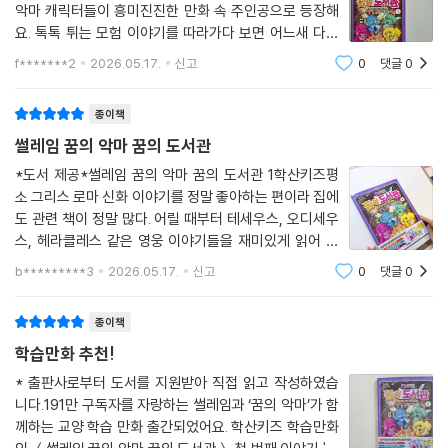
평소에 자주 사용하는 시사 용어와
악마 캐릭터들이 흥미진진한 만화 속 주인공으로 등장해
배경지식을 넓힐 수 있는 자세한 설명을 수록했어요!
요. 톡톡 튀는 모험 이야기를 따라가다 보면 어느새 다음
내용이 궁금해져서 푹 빠져들게 돼요.이번 이야기의 무대
f*******2
2026.05.17.
신고
0
댓글
0
는 인간 세상의 모든 지식이 보관되어 있는 꿈의 도서관이
아킬레스건, 멘토 등 평소에 자주 사용하는 용어의 배경, 뜻을 읽으면서 어
에요. 악몽을 만드는 나이트메어, 질투를
휘력을 높일 수 있어요. 그리스 로마 신화에 관한 내용과 트로이 전쟁의 영
종이책
웅 등의 자세한 설명이 수록되어 있어 배경지식도 같이 넓힐 수 있어요.
썰레임 꿈의 악마 꿈의 도서관
POINT 3!
*도서 제공*썰레임 꿈의 악마 꿈의 도서관 1학산키즈평
소 그리스 로마 신화 이야기를 정말 좋아하는 편이라 집에
출간 기념 특별 부록 증정! 직접 쓰고 꾸밀 수 있는 부적 스티커를 드려요!
도 관련 책이 정말 많다. 어릴 때부터 테세우스, 오디세우
스, 헤라클레스 같은 영웅 이야기들을 재미있게 읽어 왔
꿈의 악마들이 당신의 행복을 빌어 줄 거예요! 원하는 내용을 쓰고 맘껏 꾸
고, 신화 속 괴물이나 모험 이야기는 지금 읽어도 늘 흥미
며 보세요. 당신의 꿈이 한 발짝 가까워져 있을 거예요.
b*********3
2026.05.17.
신고
0
댓글
0
롭다. 그래서 새로운 그리스 로마 신화 책이 나오면 자연
스럽게 관심이 가는 편인데, 이번 『꿈의 악
종이책
학습만화 추천!
* 출판사로부터 도서를 지원받아 직접 읽고 작성하였습
니다.191만 구독자를 자랑하는 썰레임과 ‘꿈의 악마’가 함
께하는 교양 학습 만화 출간되었어요. 학산키즈 학습만화