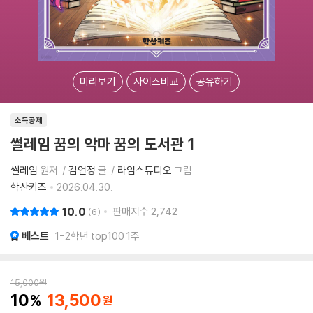
미리보기
사이즈비교
공유하기
소득공제
썰레임 꿈의 악마 꿈의 도서관 1
썰레임
원저
김언정
글
라임스튜디오
그림
학산키즈
2026.04.30.
10.0
판매지수
2,742
6
베스트
1-2학년 top100 1주
15,000
원
10
13,500