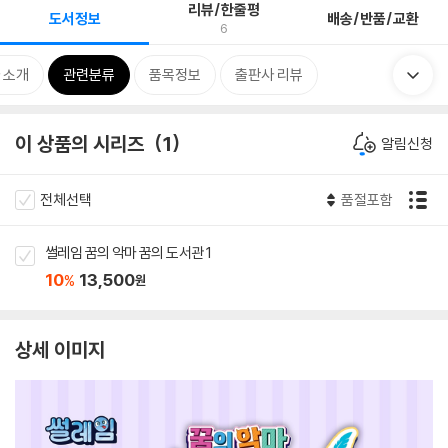
리뷰/한줄평
도서정보
배송/반품/교환
6
 소개
관련분류
품목정보
출판사 리뷰
이 상품의 시리즈
1
알림신청
전체선택
품절포함
썰레임 꿈의 악마 꿈의 도서관 1
10
13,500
%
원
상세 이미지