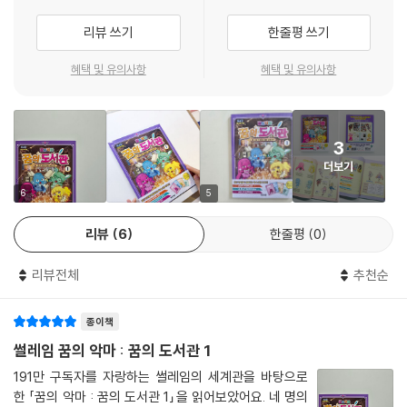
우스를 발견해요.
리뷰 쓰기
한줄평 쓰기
과연 오디세우스는 무사히 집으로 돌아갈 수 있을까요?
그리고 꿈의 악마들은 뒤엉킨 신화를 다시 원래대로 돌릴 수 있을까요?
혜택 및 유의사항
혜택 및 유의사항
책 속에서 직접 확인해 보세요!
3
이번 〈꿈의 도서관〉만의 특별한 포인트 세 가지!
더보기
POINT 1!
쉽게 읽을 수 있는 재밌는 이야기를 통해
6
5
초등학생이 알아야 할 필수 지식을 습득할 수 있어요!
리뷰
6
한줄평
0
어렵다고 생각했던 교양 책은 NO! 재밌는 스토리로 이야기를 따라가다 보
리뷰전체
추천순
면, 어느새 교양 지식이 내 머릿속에 들어와 있을 거예요. 어떻게 테세우스
가 미노타우로스를 무찌르게 되었는지, 트로이의 전쟁은 어떻게 이기게 되
종이책
었는지, 오디세우스가 어떻게 모험을 떠났는지를 꿈의 악마들과 함께 알아
볼 수 있어요.
썰레임 꿈의 악마 : 꿈의 도서관 1
191만 구독자를 자랑하는 썰레임의 세계관을 바탕으로
POINT 2!
한 「꿈의 악마 : 꿈의 도서관 1」을 읽어보았어요. 네 명의