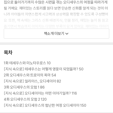
집으로 돌아가기까지 수많은 시련을 겪는 오디세우스의 여정을 따라가게
될 거예요. 재미있는 스토리를 읽다 보면 단순한 신화를 알게 되는 것이 아
니라 아이들이 자연스럽게 사고력과 상상력을 확장할 수 있도록 구성했어
요. 또한, 책 속에는 그리스 신화 배경지식, 인물 정리, 재밌는 놀이 등 읽고
즐기면서 학습까지 이어지는 다양한 부록이 담겨 있어요. 재미있는 이야기
와 교양 지식을 함께 경험하고 싶은 아이에게, 『꿈의 도서관』은 새로운 모
책소개 더보기
험의 시작이 될 거예요. 지식 드림! 재미 드림! “꿈의 악마들과 함께하면 공
부도 모험이 돼!”
목차
1화 테세우스와 미노타우로스 10
[지식 속으로] 테세우스는 어떻게 영웅이 되었을까? 50
2화 오디세우스와 트로이의 목마 54
[지식 속으로] 일리아스, 오디세이아 82
3화 오디세우스의 모험 1 86
[지식 속으로] 오디세이아는 어떤 이야기일까? 116
4화 오디세우스의 모험 2 120
[지식 속으로] 오디세우스의 험난한 여정 오디세이아 150