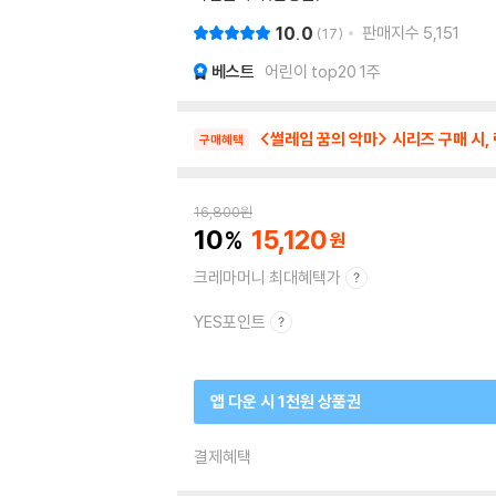
10.0
판매지수
5,151
17
베스트
어린이 top20 1주
<썰레임 꿈의 악마> 시리즈 구매 시,
구매혜택
16,800
원
10
15,120
크레마머니 최대혜택가
YES포인트
앱 다운 시 1천원 상품권
결제혜택