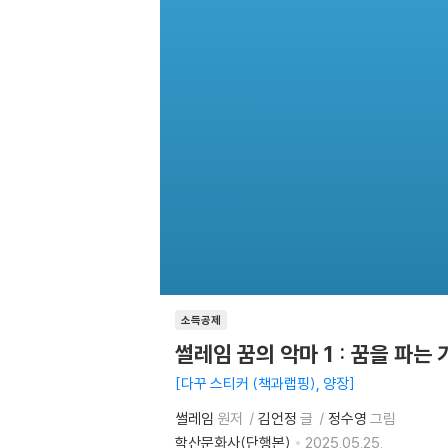
소득공제
썰레임 꿈의 악마 1 : 꿈을 파는 
다꾸 스티커 (책과랩핑), 양장
썰레임
원저
김언정
글
정수영
그림
학산문화사(단행본)
2025.05.25.