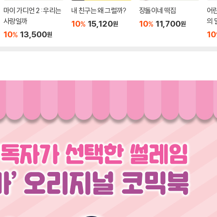
마이 가디언 2 : 우리는
내 친구는 왜 그럴까?
장돌이네 떡집
어
사랑일까
의 
10
15,120
10
11,700
%
%
원
원
10
13,500
10
%
원