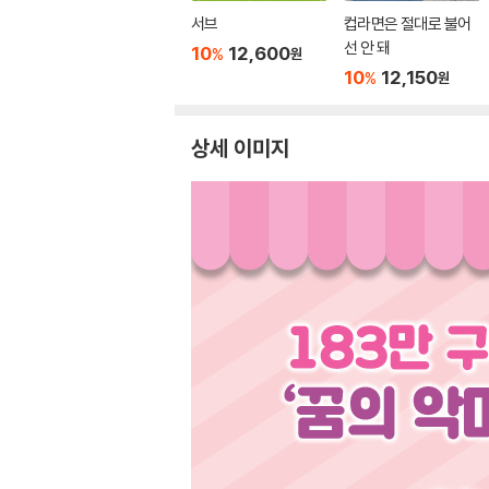
서브
컵라면은 절대로 불어
선 안 돼
10
12,600
%
원
10
12,150
%
원
상세 이미지