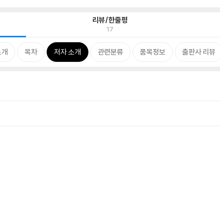
리뷰/한줄평
17
소개
목차
저자 소개
관련분류
품목정보
출판사 리뷰