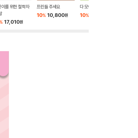
린이를 위한 철학자
프린들 주세요
다 모여 편의점
내가 모
말
10
10,800
10
13,500
10
9
%
%
%
원
원
17,010
%
원