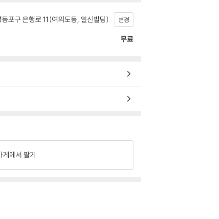
등포구 은행로 11(여의도동, 일신빌딩)
변경
무료
가게에서 팔기