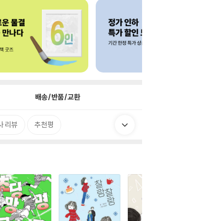
배송/반품/교환
사 리뷰
추천평