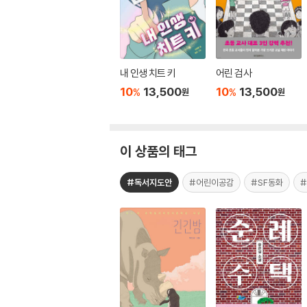
내 인생 치트 키
어린 검사
10
13,500
10
13,500
%
%
원
원
이 상품의 태그
#독서지도안
#어린이공감
#SF동화