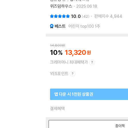
위즈덤하우스
2025.06.18.
10.0
판매지수
4,944
42
베스트
어린이 top100 1주
14,800
원
10
13,320
크레마머니 최대혜택가
YES포인트
앱 다운 시 1천원 상품권
결제혜택
종이책