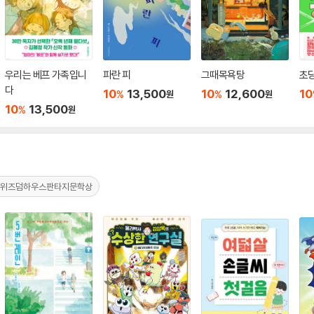
우리는 베프 가족입니
파란 피
그때목욕탕
초딩
다
10
13,500
10
12,600
10
%
%
원
원
10
13,500
%
원
#위즈덤하우스판타지문학상