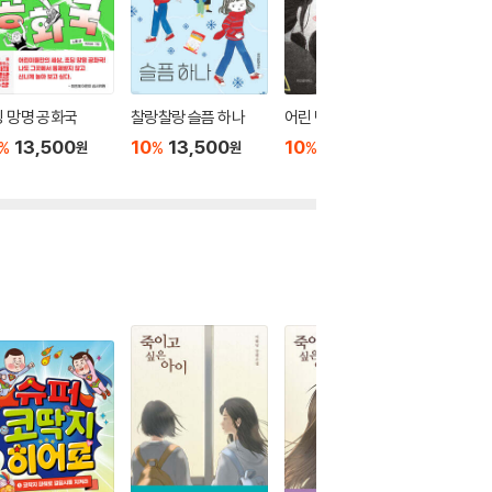
 망명 공화국
찰랑찰랑 슬픔 하나
어린 변호사
창밖의 
13,500
10
13,500
10
13,500
10
1
%
%
%
%
원
원
원