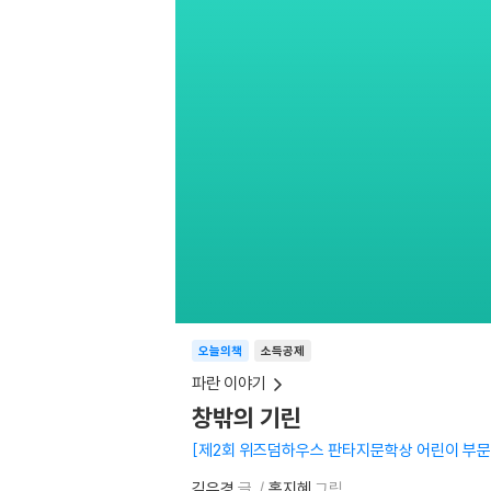
오늘의책
소득공제
파란 이야기
창밖의 기린
제2회 위즈덤하우스 판타지문학상 어린이 부문
김유경
글
홍지혜
그림