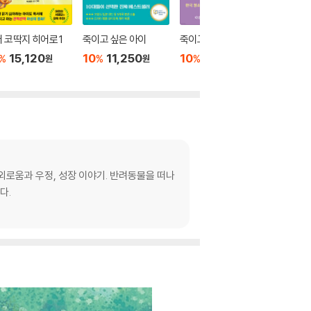
 코딱지 히어로 1
죽이고 싶은 아이
죽이고 싶은 아이 2
페인트
15,120
10
11,250
10
12,600
10
1
%
%
%
%
원
원
원
외로움과 우정, 성장 이야기. 반려동물을 떠나
다.