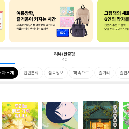
리뷰/한줄평
42
저자 소개
관련분류
품목정보
책 속으로
줄거리
출판