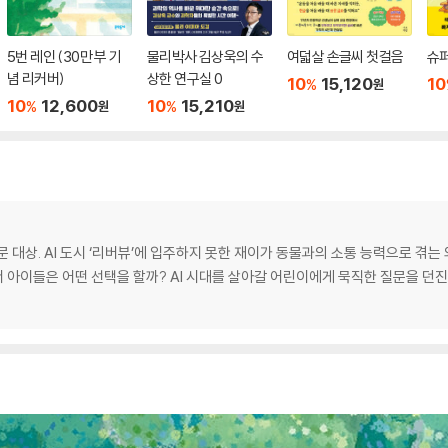
5번 레인 (30만 부 기
물리박사 김상욱의 수
여덟살 손글씨 첫걸음
슈퍼
념 리커버)
상한 연구실 0
10
15,120
10
%
원
10
12,600
10
15,210
%
%
원
원
대상. AI 도시 ‘리버뷰’에 입주하지 못한 재이가 동물과의 소통 능력으로 겪는 
아이들은 어떤 선택을 할까? AI 시대를 살아갈 어린이에게 묵직한 질문을 던진