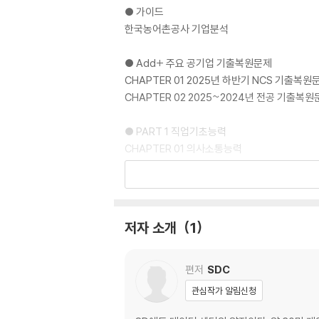
● 가이드
한국농어촌공사 기업분석
● Add+ 주요 공기업 기출복원문제
CHAPTER 01 2025년 하반기 NCS 기출복원
CHAPTER 02 2025~2024년 전공 기출복
● PART 1 직업기초능력
CHAPTER 01 의사소통능력
대표기출유형 01 문서 내용 이해
대표기출유형 02 글의 주제?제목
대표기출유형 03 문단 나열
대표기출유형 04 내용 추론
저자 소개
1
대표기출유형 05 빈칸 삽입
대표기출유형 06 맞춤법?어휘
CHAPTER 02 문제해결능력
편저
SDC
대표기출유형 01 명제 추론
관심작가 알림신청
대표기출유형 02 규칙 적용