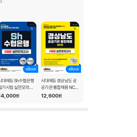
.
시대에듀 Sh수협은행
시대에듀 경상남도 공
2026 시대에듀 All-N
필기시험 실전모의고
공기관 통합채용 NCS
ew 한국수자원공사 N
사 5회분
실전모의고사 6회분
CS&전공 실전모의고
14,000
12,600
12,600
원
원
원
사 3+3회분