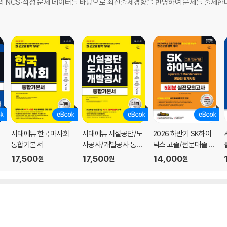
개의 NCS·적성 문제 데이터를 바탕으로 최신출제경향을 반영하여 문제를 출제한다
시대에듀 한국마사회
시대에듀 시설공단/도
2026 하반기 SK하이
통합기본서
시공사/개발공사 통합
닉스 고졸/전문대졸 온
기본서
라인 필기시험 실전모
17,500
17,500
14,000
원
원
원
의고사 5회분