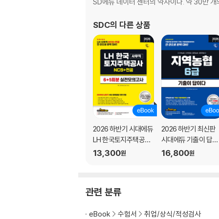
대표기출유형 03 자료 해석
SD에듀 데이터 센터의 약자이다. 약 30만 
대표기출유형 04 SWOT 분석
CHAPTER 03 수리능력
SDC
의 다른 상품
대표기출유형 01 응용 수리
대표기출유형 02 자료 계산
대표기출유형 03 자료 이해
대표기출유형 04 수열 규칙
CHAPTER 04 정보능력
대표기출유형 01 정보 이해
대표기출유형 02 엑셀 함수
CHAPTER 05 자원관리능력
2026 하반기 시대에듀
2026 하반기 최신판
대표기출유형 01 시간 계획
LH 한국토지주택공사
시대에듀 기출이 답이
대표기출유형 02 비용 계산
사무직 NCS&전공 실
다 NCS 지역농협 6급
13,300
16,800
대표기출유형 03 품목 확정
원
원
전모의고사 6+5회분
필기시험
대표기출유형 04 인원 선발
CHAPTER 06 기술능력
대표기출유형 01 기술 이해
관련 분류
대표기출유형 02 기술 적용
eBook
수험서
취업/상식/적성검사