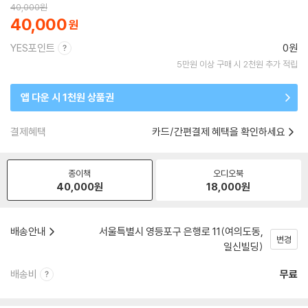
40,000
원
40,000
YES포인트
0원
5만원 이상 구매 시 2천원 추가 적립
앱 다운 시 1천원 상품권
결제혜택
카드/간편결제 혜택을 확인하세요
종이책
오디오북
40,000
원
18,000
원
배송안내
서울특별시 영등포구 은행로 11(여의도동,
변경
일신빌딩)
배송비
무료