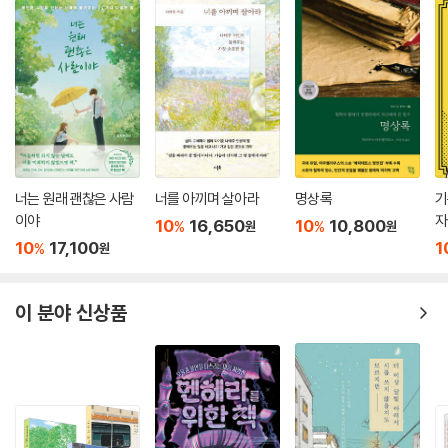
너는 원래 괜찮은 사람
너를 아끼며 살아라
명상록
기
이야
자
10
16,650
10
10,800
%
%
원
원
개
10
17,100
1
%
원
이 분야 신상품