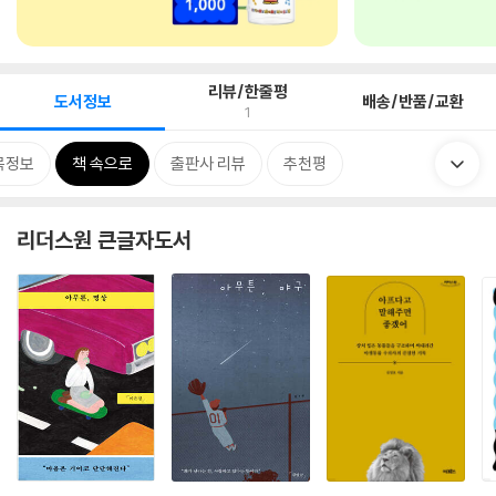
리뷰/한줄평
도서정보
배송/반품/교환
1
목정보
책 속으로
출판사 리뷰
추천평
리더스원 큰글자도서