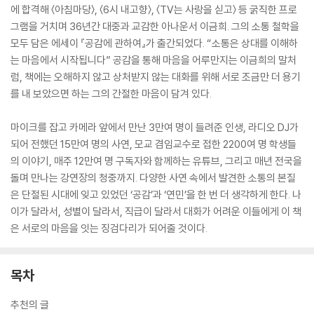
에 합격해 〈아침마당〉, 〈6시 내고향〉, 〈TV는 사랑을 싣고〉 등 굵직한 프로
그램을 거치며 36년간 대중과 교감한 아나운서 이금희. 그의 소통 철학을
모두 담은 에세이 『공감에 관하여』가 출간되었다. “소통은 상대를 이해하
는 마음에서 시작됩니다” 공감을 통해 마음을 어루만지는 이금희의 말처
럼, 책에는 오해하지 않고 상처받지 않는 대화를 위해 서로 조금만 더 용기
를 내 보았으면 하는 그의 간절한 마음이 담겨 있다.
마이크를 잡고 카메라 앞에서 만난 3만여 명이 들려준 인생, 라디오 DJ가
되어 전했던 15만여 명의 사연, 모교 겸임교수로 접한 2200여 명 학생들
의 이야기, 매주 12만여 명 구독자와 함께하는 유튜브, 그리고 매년 전국을
돌며 만나는 강연장의 청중까지. 다양한 사연 속에서 발견한 소통의 본질
은 단절된 시대에 잊고 있었던 ‘공감’과 ‘연민’을 한 번 더 생각하게 한다. 나
이가 달라서, 성별이 달라서, 직급이 달라서 대화가 어려운 이들에게 이 책
은 서로의 마음을 잇는 징검다리가 되어줄 것이다.
목차
추천의 글