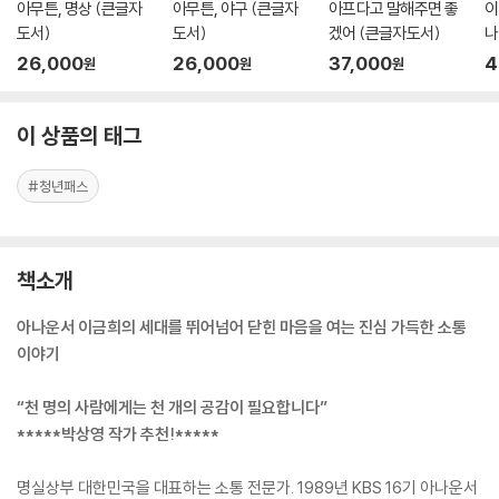
아무튼, 명상 (큰글자
아무튼, 야구 (큰글자
아프다고 말해주면 좋
이
도서)
도서)
겠어 (큰글자도서)
나
26,000
26,000
37,000
4
원
원
원
이 상품의 태그
#청년패스
책소개
아나운서 이금희의 세대를 뛰어넘어 닫힌 마음을 여는 진심 가득한 소통
이야기
“천 명의 사람에게는 천 개의 공감이 필요합니다”
*****박상영 작가 추천!*****
명실상부 대한민국을 대표하는 소통 전문가. 1989년 KBS 16기 아나운서