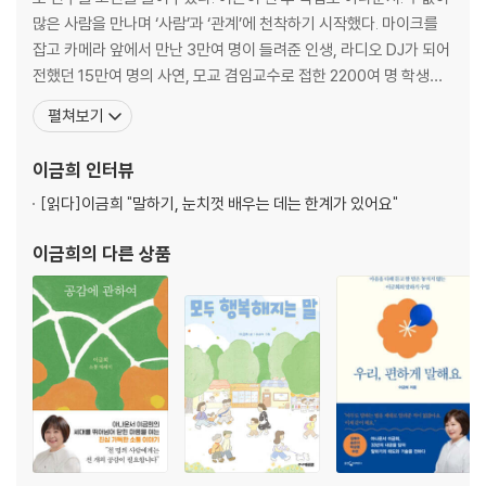
2장 _ 서로의 다름을 인정하자고요
많은 사람을 만나며 ‘사람’과 ‘관계’에 천착하기 시작했다. 마이크를
잡고 카메라 앞에서 만난 3만여 명이 들려준 인생, 라디오 DJ가 되어
: 직급도, 세대도 달라 어려운 사회생활 속 소통
전했던 15만여 명의 사연, 모교 겸임교수로 접한 2200여 명 학생들
회식 메뉴도 취존해 주세요
의 이야기, 매주 12만여 명 구독자와 함께하는 유튜브, 그리고 매년
펼쳐보기
후라이의 꿈
전국을 돌며 만나는 강연장의 청중까지. 그가 하는 일에는 모두 ‘사
자꾸 그만두는 이유
람’과 ‘소통’이 있다. 연결보다는 단절이, 만남보다는 고립이, 이해보
이금희
인터뷰
미스 리라고요?
다는 갈등이 더 많은 세상살이. 한
성희롱 금지
[읽다]
이금희 "말하기, 눈치껏 배우는 데는 한계가 있어요"
커피 택갈이
이금희
의 다른 상품
고통은 나약함의 증거가 아니에요
너는 이제 노예다 (부제: 그림자 같은 21개월)
둘이라서 불편해요
우리 엄마가 아니잖아요
아르바이트라서
축의금 5천 원
강제 커밍아웃
3장 _ 나는 왜 내 말에 상처받을까?