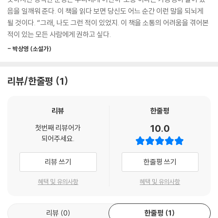
--- p.105 「2장. 서로의 다름을 인정하자고요」 중에서
의 말을 듣고, 젊은 세대와 소통의 다리를 놓아야겠다고 생각하며 본격적
음을 일깨워 준다. 이 책을 읽다 보면 당신도 어느 순간 이런 말을 되뇌게
인 집필을 시작했다. 후배들은 물론, 주변 2030 세대 48명과 직접 만나기
될 것이다. “그래, 나도 그런 적이 있었지. 이 책을 소통의 어려움을 겪어본
오래 알고 지낸다고 다 ‘친구’일까요? 친구의 사전적 의미는 ‘가깝게 오래
도, 전화를 하기도, 이메일을 주고받기도 했다. 그들이 하는 말을 듣고, 그
적이 있는 모든 사람에게 권하고 싶다.
사귄 사람’이라고 해요. 그렇다면 상습적으로 돈을 빌려 간 후에 갚지 않는
들이 써 보낸 글을 읽으며 ‘나도 그런 적 있는데,’라는 공감이 소통의 본질
사람, 새 물건을 빌려 달라거나 써본다는 그 사람은 ‘친구’가 아닌 것 아닐
- 박상영 (소설가)
임을 깨달았다. 이 책을 통해 독자들도 ‘그래, 맞아. 나도 그랬지.’ 그렇게 고
는지요. ‘오래’ 사귀었을지는 모르지만, 나를 ‘가깝게’ 여기는 건 아닐 테니
개를 끄덕이게 되기를 바란다.
까요. 대신 나를 ‘만만하게’ 보는 거죠.
리뷰/한줄평
1
그런 분에게 권하고 싶은 방법이 있습니다. ‘거절 연습.’ 그게 연습한다고
“누구나 혼자서는 살아가기 힘든 세상이기에”
되냐고요? 그럼요. 연습의 힘은 놀라운 겁니다. 아침마다 집에서 나올 때
오해하지 않고 상처받지 않는 소통의 시작, 공감에 관하여
현관에서 외치라는 전문가도 있습니다. “싫어요. 싫습니다. 싫다니까요!”
리뷰
한줄평
낼 수 있는 가장 큰 목소리로 그렇게 연습하고 나온다면 필요한 순간에 그
생각보다 많은 이가 가족과 친구와 동료와 대화하다가 상처받는다. 문제는
10.0
첫번째 리뷰어가
단어를 입 밖에 낼 수가 있다는 거예요.
상처 준 사람은 전혀 의도하지 않았다는 점이다. 이금희 아나운서는 ‘소
되어주세요.
마음 여리고 인간관계가 넓지 않은 분들이 두려워하는 건 이겁니다. ‘그나
통’을 주제로 한 강연에서 “부모님과 직장 선배들과 소통이 잘 되나요?”라
마 몇 안 되는 친구인데, 내가 싫다고 거절하면 친구 관계가 끝나는 것 아닐
는 질문을 던져보면 대번 ‘아니’라는 대답이 나온다며 소통 갈등이 심각함
리뷰 쓰기
한줄평 쓰기
까?’ 그럼 끝내시면 됩니다.
을 매번 깨닫는다고 한다. 모든 말은 나이, 직업, 성별, 자라온 환경에 따라
--- p.187 「3장. 나는 왜 나 말에 상처받을까?」 중에서
불편한 말일 수도, 때로는 아무렇지 않은 말일 수도 있다. 그러나, 대부분은
혜택 및 유의사항
혜택 및 유의사항
이 차이를 인정하지 않고 상대를 배려하지 않고 말하며, 듣는 사람도 불편
제일 나쁜 대처는 오래전 저희 세대가 했던 방법. 어색하게 웃어넘기는 겁
하면 금방 마음을 닫고 더 이상 대화하려 하지 않는다.
니다. 그러면 그들은 젊은 여자 후배들이 좋아하는 거라 멋대로 생각하고,
리뷰
0
한줄평
1