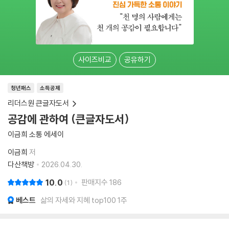
사이즈비교
공유하기
청년패스
소득공제
리더스원 큰글자도서
공감에 관하여 (큰글자도서)
이금희 소통 에세이
이금희
저
다산책방
2026.04.30.
10.0
판매지수
186
1
베스트
삶의 자세와 지혜 top100 1주