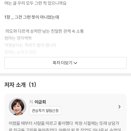
여는 글 우리 모두 그런 적 있으니까요
1장 _ 그건 그런 뜻이 아니었는데
:의도와 다르게 상처만 남는 친밀한 관계 속 소통
엄마는 양자역학
걱정보다는 격려가 힘이 셉니다
집에는 상처가 있다
오래 살다 보면
목차 더보기
이런 어른은 피하고 싶습니다
언제 결혼하느냐고요?
사과에는 시효가 없다
저자 소개
1
블랙 아이스
가족, 기적
50대가 진짠데
저
이금희
가족에게 들은 말은 왜 평생 잊히지 않을까
관심작가 알림신청
엄마의 마리오네트
한국 돈으로 얼마니?
어렸을 때부터 사람을 따르고 좋아했다. 학창 시절에는 또래 상담가
로 친구들 고민을 들어주었다. 어른이 된 후 직업도 아나운서. 수없이