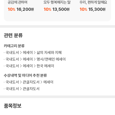
공감에 관하여
모두 행복해지는 말
우리, 편하게 말해요
: 공감의 본질이 되는 나와의 소통
10
16,200
10
13,500
10
15,300
%
%
%
원
원
원
혼자인 걸 두려워 마세요
내 팀의 팀장
자기 연민
다락방
관련 분류
비교는 이제 그만
아! 잘 쉬었다
카테고리 분류
나를 안다는 것
국내도서
에세이
삶의 자세와 지혜
무선 이어폰
국내도서
에세이
명사/연예인 에세이
루틴
국내도서
에세이
한국 에세이
무해력
하버드의 연구 결과
수상내역 및 미디어 추천 분류
책을 좋아하세요?
국내도서
큰글자도서
에세이
국내도서
큰글자도서
4장 _ 진정한 소통을 하고 싶다면
품목정보
:굳게 닫힌 마음을 열게 하는 대화법
듣고 싶은 말을 그대로 하세요