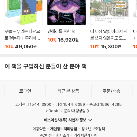
오늘도 우리는 나선으
멘헤라를 위한 책
더 이상 달빛 아래서 시
나
로 걷는다 + 무리하지
를 쓰지 않을지도 모르
+
10
16,920
%
원
않는 선에서 + 마음의
지만
10
49,050
10
15,300
1
%
%
원
원
문제 세트
이 책을 구입하신 분들이 산 분야 책
로그인
최근 본 상품
주문/배송
고객센터 1544-3800
티켓 1544-6399
중고샵 1566-4295
eBook 1:1문의/채팅상담
예스이십사(주) 사업자 정보
이용약관
개인정보처리방침
청소년보호정책
PC버전
회사소개
거래처관계자께