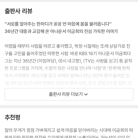
시간만 참기, 그건 할 수 있잖아요. 우리가 어렸을 때 엄마는 날마다 유치원
출판사 리뷰
에서 있었던 소소한 에피소드를 꾹 참고 들어주었어요. 어쩌다 다섯 시간
이 아니라 매일. 그러니 지금은 바통 터치를 해야 할 시간입니다.
“서로를 알아주는 한마디가 꽁꽁 언 마음에 봄을 불러옵니다”
정신과 전문의 김혜남 박사도 그렇게 말했죠. “어른이 된다는 건 누군가의
36년간 대중과 교감해 온 아나운서 이금희의 진심 가득한 이야기
이야기를 끝까지 들어주는 사람이 되는 것이다.” 당신은 어른이 되었는지
요.
어렸을 때부터 사람을 따르고 좋아했고, 학창 시절에는 또래 상담가로 친
--- pp.23-24 「1장. 그건 그런 뜻이 아니었는데」 중에서
구들 고민을 들어주었던 따뜻한 사람. 바로 KBS 16기 아나운서 이금희다.
그는 지난 36년간 〈아침마당〉, 〈6시 내고향〉, 〈TV는 사랑을 싣고〉 등 굵직
선배들이 태어나 자라던 시절은 베이비붐의 막바지였을 겁니다. 인구도 폭
한 프로그램을 거치며, 수없이 많은 사람을 만나며 ‘사람’과 ‘관계’에 천착
발적으로 늘어나고, 집에서도 식구가 많아 북적거리던 시절. 외동은 눈을
하기 시작했다. 마이크를 잡고 카메라 앞에서 만난 3만여 명이 들려준 인
씻고 봐도 찾을 수 없고, 두셋 정도가 아니라 네다섯…, 심지어 10남매도
생, 라디오 DJ가 되어 전했던 15만여 명의 사연, 모교 겸임교수로 접한 22
있었던 시절입니다.
00여 명 학생들의 이야기, 매주 12만여 명 구독자와 함께하는 유튜브, 그
출판사 리뷰 더보기
가족끼리 외식도 어렵고, 회사에서 회식도 쉽지 않았죠. 회식하면 비싸서
리고 매년 전국을 돌며 만나는 강연장의 청중까지. 그가 하는 일에는 모두
못 먹었던 고기를 먹는다는 은근한 기쁨도 있었을 겁니다.
‘사람’과 ‘소통’이 있다. 연결보다는 단절이, 만남보다는 고립이, 이해보다
요즘은 달라졌습니다. 외동이 흔하고 많아야 셋 정도. 가족 외식도 전보다
는 갈등이 더 많은 세상살이. 한 사람이라도 더, 한 번이라도 더 손잡아 줄
추천평
훨씬 늘어났습니다. 어린 시절부터 이런저런 식당에도 다 가보게 되죠. 메
수 있기를 바라는 마음이 신작 『공감에 관하여』 담겨 있다.
뉴도 각자 먹고 싶은 대로 고르고, 다양한 음식을 나눠 먹는 분위기가 익숙
말의 무게가 점점 가벼워지고 쉽게 마음을 닫아버리는 시대에 이금희의 따
합니다. 요즘 말로 ‘취존’, 취향이 존중되는 분위기가 편안한 겁니다.
강연을 하러 갔다가 “요즘 2030 세대를 잘 모르겠어요.”라는 4050 세대
뜻하지만 정직한 문장은 우리에게 여전히 ‘소통’이라는 가능성이 살아 있