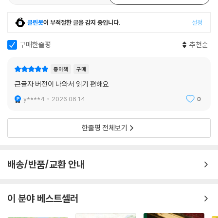
그런 행위나 발언을 강화하게 될 것입니다. 그러니 한 사람 한 사람 용기를
『공감에 관하여』에서는 이런 삶의 다양한 얼굴이 등장한다. 엄마의 마리오
내어서 명료하게 의사 표시하자고요. 그래야 나 자신은 물론, 다른 선후배
네트가 되어 살아가는 딸, 상사와의 회식 때문에 괴로워하는 직장인, 고부
클린봇
이 부적절한 글을 감지 중입니다.
설정
여성들까지 도울 수 있습니다. 그나저나 나이를 먹고도 아직 정신 못 차린
간의 갈등으로 마음을 다친 이들까지…. 모두 우리가 살아온 평범한 일상
선배는 어떻게 해야 할까요. 한심하기 그지없습니다. 어디선가 들었던 얘
구매한줄평
추천순
의 단면이자, 동시에 우리 자신을 비추는 거울과도 같은 모습들이다. 그 모
기를 전하고 싶습니다. “업보에 시차는 있어도 오차는 없다.”
습에서 우리가 서로 같지 않다는 걸 인정하는 것에서 진정한 대화가 시작
--- p.319 「4장. 진정한 소통을 하고 싶다면」 중에서
된다는 통찰을 얘기한다. 말할 때는 상대의 상황을 고려하여 “이런 말을 하
종이책
구매
면 불편하지 않을까?”라는 생각을 하고, 때로는 여행 중 “이게 다 한국 돈
큰글자 버전이 나와서 읽기 편해요
세상은 혼자 살 수 없습니다. 무인도에 떨어져서도 어느 날 흘러들어온 배
으로 얼마니?”라는 듣기 싫은 엄마의 말도 자식의 주머니 사정을 염려하
구공에 눈, 코, 입을 그려 넣고 윌슨이라는 이름을 붙여 이야기 나누는 게
y****4
2026.06.14.
0
는 마음이라 여기면 어떨까? “눈높이에 맞춘 따뜻한 말 한마디면 충분합
사람입니다. 그런데 그 타인이 결코 만만치 않습니다. 글자 그대로 나와 ‘다
니다”라고 말하는 이금희 아나운서의 말처럼, 이 책은 말하기 테크닉, 대
른’ 사람들이거든요. 나이도, 성별도, 하는 일도 다르지요. 나이가 비슷해도
화 스킬만을 배우려는 우리에게 소통의 본질을 깨닫게 하고, 진정한 대화
한줄평 전체보기
동성이어도 하는 일이 같아도 이해가 쉽지 않은데, 하물며 다 다른 사람들
에 한 걸음 더 다가가게 해줄 것이다.
과 어떻게 소통하고 공감하느냐고요.
그래도 말이지요. 그게 꼭 필요합니다. 한 번 더 말씀드리지만 화성에 홀로
배송/반품/교환 안내
떨어져서도 지구의 동료들과 소통하고 공감하고 연대해야 살아갈 수 있는
게 사람이거든요. 그러니 어렵고 힘들지만 꼭 해야 하는 그것을 위해서 조
금만 용기 내 해보자고요. 부족하나마 제가 도와드리겠습니다.
이 분야 베스트셀러
--- p.341 「닫는 글: ‘왜 저래?’ 말고 ‘왜 그럴까?’부터 생각해요」 중에서