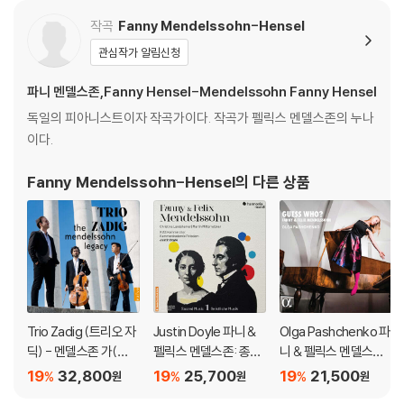
작곡
Fanny Mendelssohn-Hensel
관심작가 알림신청
파니 멘델스존,Fanny Hensel-Mendelssohn Fanny Hensel
독일의 피아니스트이자 작곡가이다. 작곡가 펠릭스 멘델스존의 누나
이다.
Fanny Mendelssohn-Hensel
의 다른 상품
Trio Zadig (트리오 자
Justin Doyle 파니 &
Olga Pashchenko 파
딕) - 멘델스존 가(家)
펠릭스 멘델스존: 종교
니 & 펠릭스 멘델스존:
의 유산 (The Mendel
음악 1집 (Fanny & Feli
무언가 외 피아노 작품
19
32,800
19
25,700
19
21,500
%
%
%
원
원
원
ssohn Legacy)
x Mendelssohn: Sac
집 (Hensel & Mendel