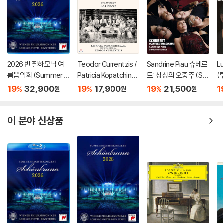
2026 빈 필하모닉 여
Teodor Currentzis /
Sandrine Piau 슈베르
Lu
름음악회 (Summer Ni
Patricia Kopatchinsk
트: 상상의 오중주 (Sc
(
ght Concert 2026)
aja 차이코프스키: 바이
hubert: Quintette im
이
19
32,900
19
17,900
19
21,500
1
%
%
%
원
원
원
[Blu-ray]
올린 협주곡 / 스트라빈
aginaire)
스
스키: 결혼 - 테오도르
om
쿠렌치스
P
이 분야 신상품