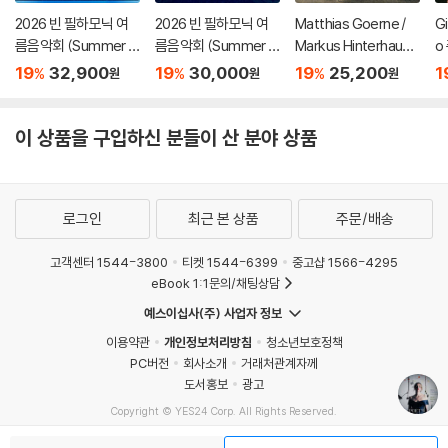
2026 빈 필하모닉 여
2026 빈 필하모닉 여
Matthias Goerne /
G
름음악회 (Summer Ni
름음악회 (Summer Ni
Markus Hinterhause
o
ght Concert 2026)
ght Concert 2026)
r 슈만: 황혼 (가곡집)
가
19
32,900
19
30,000
19
25,200
1
%
%
%
원
원
원
[Blu-ray]
[DVD]
(Schumann: Zwielic
집
ht)
S
이 상품을 구입하신 분들이 산 분야 상품
로그인
최근 본 상품
주문/배송
고객센터 1544-3800
티켓 1544-6399
중고샵 1566-4295
eBook 1:1문의/채팅상담
예스이십사(주) 사업자 정보
이용약관
개인정보처리방침
청소년보호정책
PC버전
회사소개
거래처관계자께
도서홍보
광고
Copyright © YES24 Corp. All Rights Reserved.
MATOM12