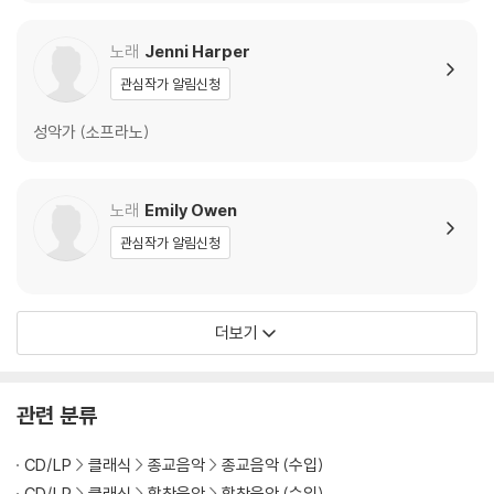
m Pro defuncto Arc
n: Kaiser Constatin F
ph & Michael Haydn:
hiepiscopo Sigismu
eldzug und Sieg)
Overtures And Sym
노래
Jenni Harper
ndo & Missa Sancti
phonies)
관심작가 알림신청
Hieronymi)
성악가 (소프라노)
노래
Emily Owen
관심작가 알림신청
더보기
관련 분류
CD/LP
클래식
종교음악
종교음악 (수입)
CD/LP
클래식
합창음악
합창음악 (수입)