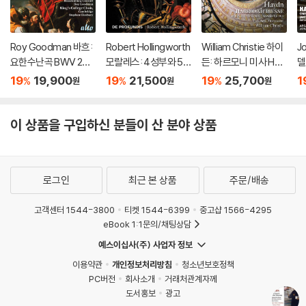
Roy Goodman 바흐:
Robert Hollingworth
William Christie 하이
J
요한수난곡 BWV 245
모랄레스: 4성부와 5
든: 하르모니 미사 Ho
델
(Bach: St. John Pass
성부 미사 ‘무장한 사
b. XXII:14 (Haydn: Ha
e
19
19,900
19
21,500
19
25,700
1
%
%
%
원
원
원
ion, BWV 245)
람’, 마니피카트 (Moral
rmoniemesse Nr.7
m
es: L'homme arme
& 14)
a
Masses)
이 상품을 구입하신 분들이 산 분야 상품
로그인
최근 본 상품
주문/배송
고객센터 1544-3800
티켓 1544-6399
중고샵 1566-4295
eBook 1:1문의/채팅상담
예스이십사(주) 사업자 정보
이용약관
개인정보처리방침
청소년보호정책
PC버전
회사소개
거래처관계자께
도서홍보
광고