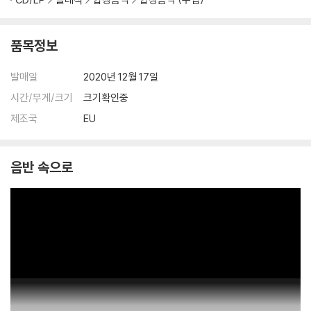
품목정보
발매일
2020년 12월 17일
시간/무게/크기
크기확인중
제조국
EU
음반 속으로