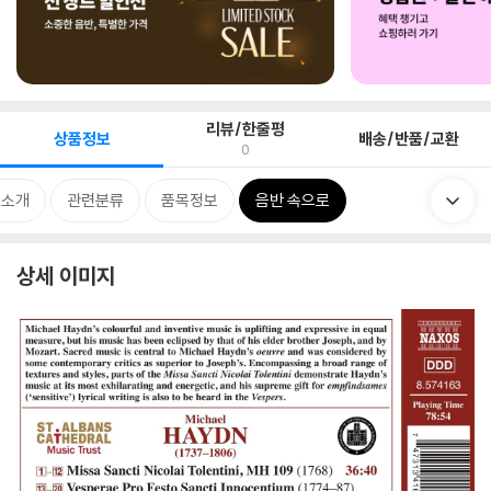
리뷰/한줄평
상품정보
배송/반품/교환
0
 소개
관련분류
품목정보
음반 속으로
상세 이미지