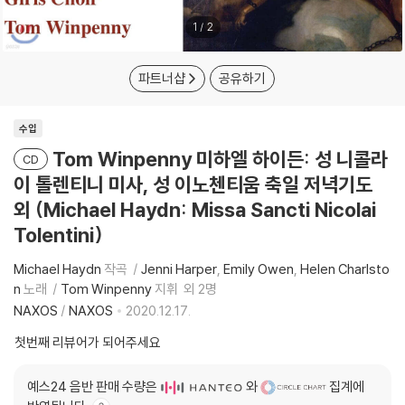
1
/
2
파트너샵
공유하기
수입
Tom Winpenny 미하엘 하이든: 성 니콜라
CD
이 톨렌티니 미사, 성 이노첸티움 축일 저녁기도
외 (Michael Haydn: Missa Sancti Nicolai
Tolentini)
Michael Haydn
작곡
Jenni Harper
Emily Owen
Helen Charlsto
n
노래
Tom Winpenny
지휘
외 2명
NAXOS
/
NAXOS
2020.12.17.
첫번째 리뷰어가 되어주세요
예스24 음반 판매 수량은
와
집계에