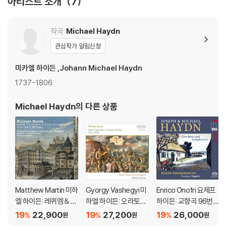
아티스트 소개
7
작곡
Michael Haydn
관심작가 알림신청
미카엘 하이든 ,Johann Michael Haydn
1737-1806
Michael Haydn
의 다른 상품
Matthew Martin 미하
Gyorgy Vashegyi 미
Enrico Onofri 요제프
엘 하이든: 레퀴엠 & 성
하엘 하이든: 오라토리
하이든: 교향곡 96번
히에로니무스 미사 (Mi
오 '콘스탄티누스 1세의
‘기적’ / 미하엘 하이든:
19
22,900
19
27,200
19
26,000
%
%
%
원
원
원
chael Haydn: Requie
진군과 승리' (M.Hayd
교향곡 39번 등 (Jose