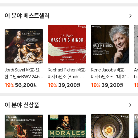
이 분야 베스트셀러
Jordi Savall 바흐: 요
Raphael Pichon 바흐:
Rene Jacobs 바흐:
An
한 수난곡 BWV 245
미사 b단조 (Bach: Ma
미사 b단조 - 르네 야콥
b
(Bach: Johannes-P
ss in b minor, BWV 2
스 (Bach: Mass In b
패
19
56,200
19
39,200
19
39,200
1
%
%
%
원
원
원
assion BWV 245) [H
32)
minor, BWV232)
르 
ybrid SACD]
er
이 분야 신상품