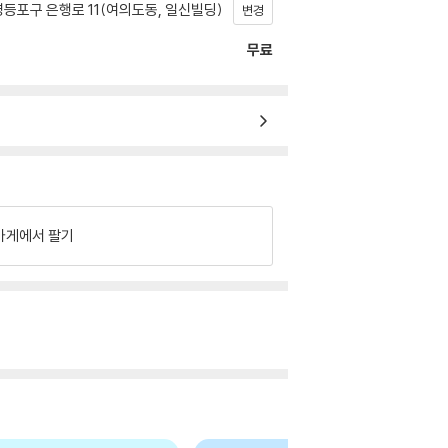
등포구 은행로 11(여의도동, 일신빌딩)
변경
무료
가게에서 팔기