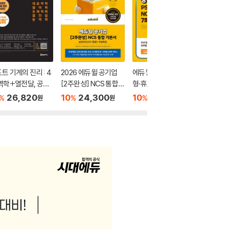
트 기계의 진리 : 4
2026 에듀윌 공기업
에듀윌 공기업 PSAT
매1N 에
역학+열전달, 공기
[2주완성] NCS 통합
형·휴노 중심형 NCS 실
일 1회씩
전공 기계직 기출 5
기본서 (실전모의고사
전모의고사 7회
S
26,820
10
24,300
10
20,700
10
2
%
%
%
%
원
원
원
제
5회분+무료특강)