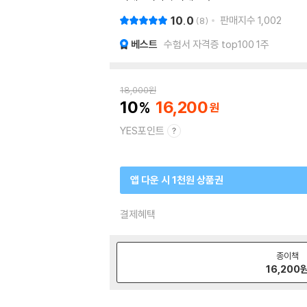
10.0
판매지수
1,002
8
베스트
수험서 자격증 top100 1주
18,000
원
10
16,200
YES포인트
앱 다운 시 1천원 상품권
결제혜택
종이책
16,200