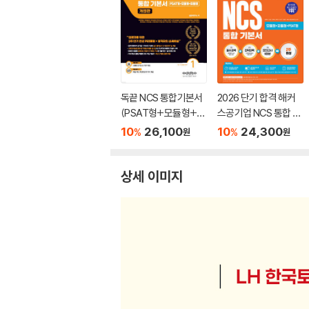
독끝 NCS 통합기본서
2026 단기 합격 해커
(PSAT형+모듈형+피
스공기업 NCS 통합 기
듈형) 공기업 대비
본서(모듈형+피듈형
10
26,100
10
24,300
%
%
원
원
+PSAT형+모의고사
6회분)
상세 이미지