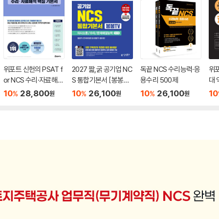
위포트 신헌의 PSAT f
2027 짧,굵 공기업 NC
독끝 NCS 수리능력·응
위포
or NCS 수리·자료해석
S 통합기본서 [봉봉T
용수리 500제
대 
핵심 기본서
V] 의사소통능력/수리
업 
10
28,800
10
26,100
10
26,100
10
%
%
%
원
원
원
능력/문제해결능력 PS
80
AT형