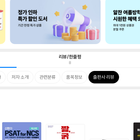
리뷰/한줄평
8
차
저자 소개
관련분류
품목정보
출판사 리뷰