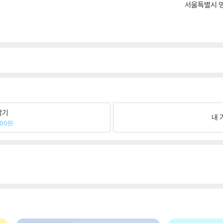
서울특별시 영
팔기
내 
800원