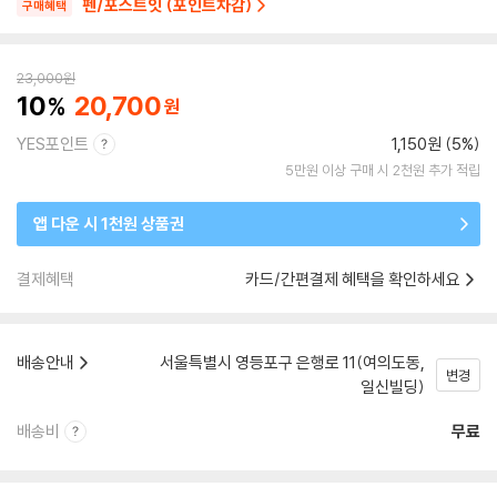
펜/포스트잇 (포인트차감)
구매혜택
23,000
원
10
20,700
YES포인트
1,150원 (5%)
5만원 이상 구매 시 2천원 추가 적립
앱 다운 시 1천원 상품권
결제혜택
카드/간편결제 혜택을 확인하세요
배송안내
서울특별시 영등포구 은행로 11(여의도동,
변경
일신빌딩)
배송비
무료