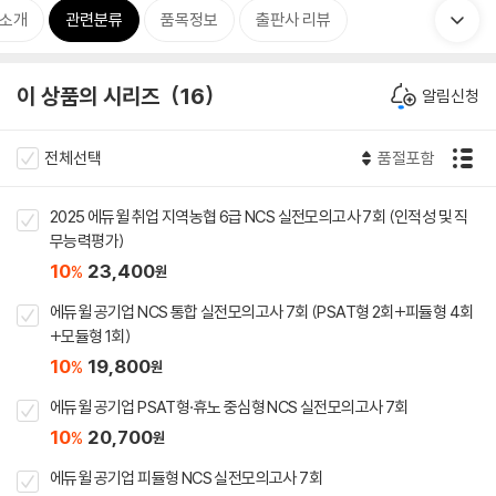
 소개
관련분류
품목정보
출판사 리뷰
이 상품의 시리즈
16
알림신청
전체선택
품절포함
2025 에듀윌 취업 지역농협 6급 NCS 실전모의고사 7회 (인적성 및 직
무능력평가)
10
23,400
%
원
에듀윌 공기업 NCS 통합 실전모의고사 7회 (PSAT형 2회+피듈형 4회
+모듈형 1회)
10
19,800
%
원
에듀윌 공기업 PSAT형·휴노 중심형 NCS 실전모의고사 7회
10
20,700
%
원
에듀윌 공기업 피듈형 NCS 실전모의고사 7회