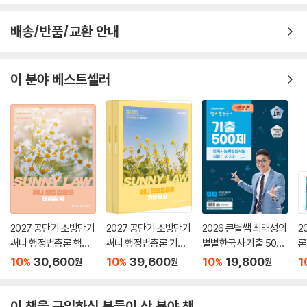
배송/반품/교환 안내
이 분야 베스트셀러
2027 공단기 소방단기
2027 공단기 소방단기
2026 큰별쌤 최태성의
2
써니 행정법총론 핵심
써니 행정법총론 기본
별별한국사 기출 500
론
집약
서
제 한국사능력검정시
(
10
30,600
10
39,600
10
19,800
1
%
%
%
원
원
원
험 심화(1,2,3급)
이 책을 구입하신 분들이 산 분야 책