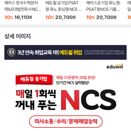
해커스 한국수력원자
에듀윌 공기업 PSAT
해커스공기업 휴노형·
매
력&5대발전회사 NCS
형·휴노 중심형 NCS 실
PSAT형 NCS 기출동
일
+한국사·전공 통합 봉
전모의고사 7회
형모의고사 7회분
S
10
16,110
10
20,700
10
20,700
1
%
%
%
원
원
원
투모의고사 6+1회
상세 이미지