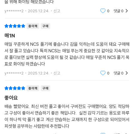
드’를 통해 효과적으로 ‘매1N’을 활용할 수 있도록 하였고, 이를 통해 20일
을 위해 화이팅 해보겠습니다
안에 더욱 빠르게 NCS 실력을 향상시킬 수 있다.
y*******2
2025.12.24.
신고
0
댓글
0
[특별부록4] 한눈에 보는 3회독 실력향상 기록표
종이책
구매
DAY01부터 DAY20까지 1~3회독의 학습날짜와 점수를 한 곳에 기록할
매1N
수 있는 ‘한눈에 보는 3회독 실력향상기록표’를 수록하였다. DAY 20에 가
까워질수록 상승하는 문제 난이도에 따라 자신의 점수 변화를 확인하고,
매일 꾸준하게 NCS 풀기에 좋습니다 감을 익히는데 도움이 돼요 구매해
서 잘 풀고 있습니다 특히 NCS는 매일 푸는게 중요한 것 같아요 지속적으
회독에 따라 향상되는 실력을 느낄 수 있다.
로 풀다보면 실력 향상에 도움이 될 것 같습니다 매일 꾸준히 NCS 풀기 목
표로 화이팅 하겠습니다
[무료특강] 이시한의 매1N DAY별 주요 문제풀이 무료특강
저자 이시한 직강의 DAY01~DAY04 중 주요 문제들을 선별하여 상세하
y*******2
2025.12.24.
신고
0
댓글
0
게 풀이해 주는 교재 연계 무료특강을 4강 제공한다. 교재 학습만으로는
알기 어려운 이시한 교수만의 문제풀이 전략과 시간단축 전략을 터득할 수
종이책
구매
있다.
좋아요
배송 빨랐어요. 최신 버전 풀고 좋아서 구버전도 구매했어요. 양도 적당하
(혜택1) 모바일 OMR 채점 & 성적분석 서비스
고 구성이 좋아서 연습하기 좋은 책입니다. 실전 감각 기르는 용도로 하루
DAY01~DAY20에 각각 수록된 QR코드를 통해 3회독 OMR 채점 및 성
이 하나씩 막 풀기 좋고 계산 얀습하는 교재까지 한 구성으로 되어있어서
적분석 서비스를 제공한다. 본인의 취약점을 정확하게 파악하여 최종 보완
피셋형 공부하는 사람한테 추천합니다
할 수 있도록 영역별 성적 그래프, 취약 영역 및 유형 분석 서비스를 보다