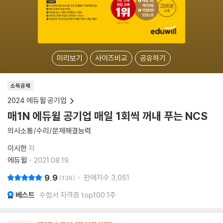
미리보기
사이즈비교
공유하기
소득공제
2024 에듀윌 공기업
매1N 에듀윌 공기업 매일 1회씩 꺼내 푸는 NCS
의사소통/수리/문제해결능력
이시한
저
에듀윌
2021.08.19.
9.9
판매지수
3,051
139
베스트
수험서 자격증 top100 1주