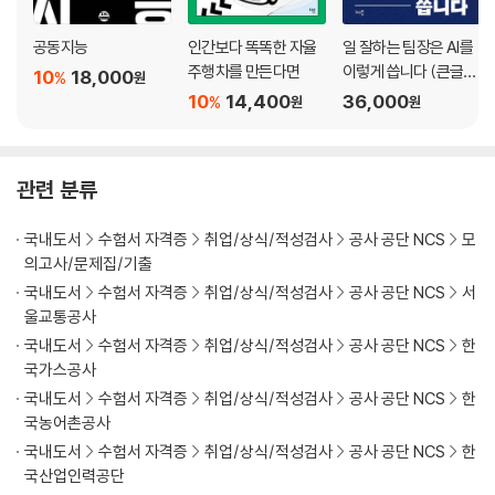
공동지능
인간보다 똑똑한 자율
일 잘하는 팀장은 AI를
주행차를 만든다면
이렇게 씁니다 (큰글자
10
18,000
%
원
책)
10
14,400
36,000
%
원
원
관련 분류
국내도서
수험서 자격증
취업/상식/적성검사
공사 공단 NCS
모
의고사/문제집/기출
국내도서
수험서 자격증
취업/상식/적성검사
공사 공단 NCS
서
울교통공사
국내도서
수험서 자격증
취업/상식/적성검사
공사 공단 NCS
한
국가스공사
국내도서
수험서 자격증
취업/상식/적성검사
공사 공단 NCS
한
국농어촌공사
국내도서
수험서 자격증
취업/상식/적성검사
공사 공단 NCS
한
국산업인력공단