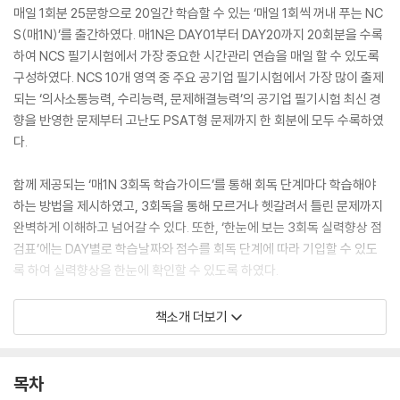
매일 1회분 25문항으로 20일간 학습할 수 있는 ‘매일 1회씩 꺼내 푸는 NC
S(매1N)’를 출간하였다. 매1N은 DAY01부터 DAY20까지 20회분을 수록
하여 NCS 필기시험에서 가장 중요한 시간관리 연습을 매일 할 수 있도록
구성하였다. NCS 10개 영역 중 주요 공기업 필기시험에서 가장 많이 출제
되는 ‘의사소통능력, 수리능력, 문제해결능력’의 공기업 필기시험 최신 경
향을 반영한 문제부터 고난도 PSAT형 문제까지 한 회분에 모두 수록하였
다.
함께 제공되는 ‘매1N 3회독 학습가이드’를 통해 회독 단계마다 학습해야
하는 방법을 제시하였고, 3회독을 통해 모르거나 헷갈려서 틀린 문제까지
완벽하게 이해하고 넘어갈 수 있다. 또한, ‘한눈에 보는 3회독 실력향상 점
검표’에는 DAY별로 학습날짜와 점수를 회독 단계에 따라 기입할 수 있도
록 하여 실력향상을 한눈에 확인할 수 있도록 하였다.
특별부록으로 제공되는 ‘매일 3장 계산연습’은 수리능력, 문제해결능력 등
책소개 더보기
의 문제 풀이 시 중요한 계산 시간 단축을 위해 덧셈, 뺄셈, 곱셈, 나눗셈 문
제를 DAY별로 구성하였다. 매일 3장씩 문제를 풀고, 풀이시간에 따른 풀
이실력 체크를 통해 매일 단축되는 계산 시간과 향상되는 계산 실력을 확
목차
인할 수 있다. 더불어 특별부록으로 제공되는 ‘매1N 약점보완 오답노트’는