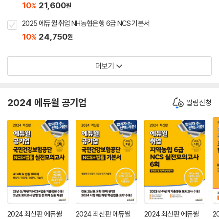
10
21,600
%
원
2025 에듀윌 취업 NH농협은행 6급 NCS 기본서
10
24,750
%
원
더보기
2024 에듀윌 공기업
알림신청
2024 최신판 에듀윌
2024 최신판 에듀윌
2024 최신판 에듀윌
2