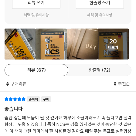
리뷰 쓰기
한줄평 쓰기
훈련을 할 수 있다.
혜택 및 유의사항
혜택 및 유의사항
[특별부록1] 매일 3장 계산연습
NCS 직업기초능력평가 시험에서는 계산시간을 단축하는 연습이 뒷받침
되어야 한다. 특별부록으로 제공되는 ‘매일 3장 계산연습’은 자료해석 문
20
제 풀이 시, 문제 풀이 시간을 단축시킬 수 있도록 1~5일차에는 덧셈 연습,
더보기
6~10일차에는 뺄셈 연습, 11~15일차에는 곱셈 연습, 16~20일차에는 나
눗셈 연습을 할 수 있도록 구성하였다. 매일 3장씩 계산 연습을 하고, 제시
된 풀이시간에 따른 풀이실력 체크를 통해 매일 단축되는 계산시간과 향상
리뷰
67
한줄평
72
되는 계산실력을 확인할 수 있다.
구매리뷰
추천순
[특별부록2] 매1N 약점보완 오답노트
문제를 풀고 난 후, 틀렸거나 몰랐던 문제들을 따로 정리할 수 있는 ‘매1N
종이책
구매
약점보완 오답노트’를 수록하였다. 해당 문제의 유형과 틀린 이유를 적어
자신의 약점을 확실하게 점검할 수 있다.
좋습니다
습관 잡는데 도움이 될 것 같아요 하루에 조금이라도 계속 풀다보면 실력
[특별부록3] 매1N 3회독 학습가이드
향상에 도움 되겠습니다 특히 NCS는 감을 잃지않는 것이 중요한 것 같은
1회독과 2~3회독 단계에 따른 학습 방법을 수록한 ‘매1N 3회독 학습가이
데 이 책이 그런 의미에서 잘 사용될 것 같아요 매일 푸는 목표로 실력향상