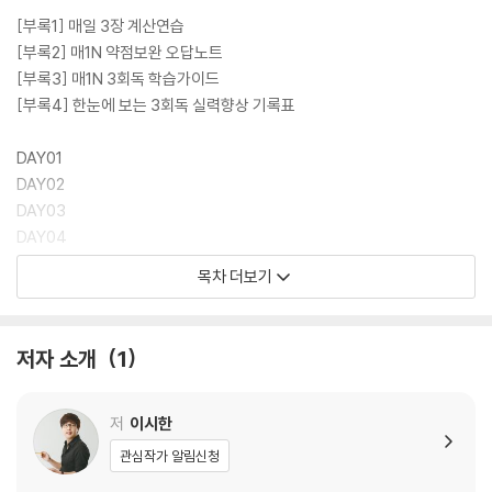
틀렸거나 몰라서 풀지 못한 문제들의 틀린 이유를 적어 자신의 약점을 확
[부록1] 매일 3장 계산연습
실하게 점검할 수 있도록 하였다. 추가로, 학습하면서 어렵거나 이해가 되
[부록2] 매1N 약점보완 오답노트
지 않는 문제에 대해 더욱 정확하고 빠르게 이해할 수 있도록 이시한 저자
[부록3] 매1N 3회독 학습가이드
직강의 해당 교재 연계 무료특강도 제공한다.
[부록4] 한눈에 보는 3회독 실력향상 기록표
DAY01
DAY02
DAY03
DAY04
DAY05
목차 더보기
DAY06
DAY07
DAY08
저자 소개
1
DAY09
DAY10
DAY11
저
이시한
DAY12
관심작가 알림신청
DAY13