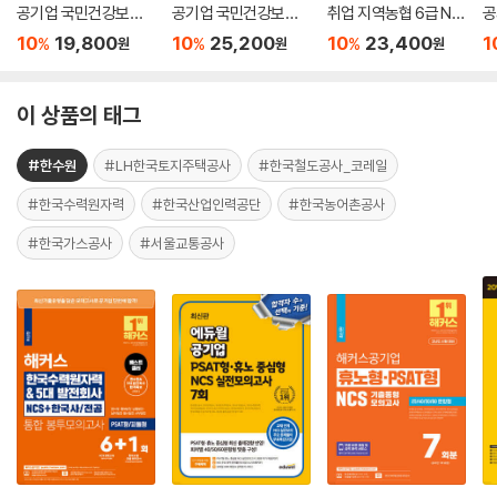
공기업 국민건강보험
공기업 국민건강보험
취업 지역농협 6급 NC
공
공단 NCS+법률 실전
공단 NCS+법률 기본
S 실전모의고사 6회
도
10
19,800
10
25,200
10
23,400
1
%
%
%
원
원
원
모의고사 4+4회&법
서
투
률 100제
이 상품의 태그
#한수원
#LH한국토지주택공사
#한국철도공사_코레일
#한국수력원자력
#한국산업인력공단
#한국농어촌공사
#한국가스공사
#서울교통공사