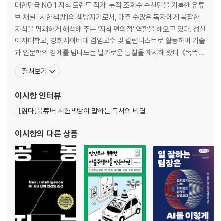
DAY14
대한민국 NO.1 지식 트렌드 작가. 누적 조회수 수천만을 기록한 유튜
DAY15
브 채널 [시한책방]의 책방지기로서, 매주 수많은 독자에게 복잡한
DAY16
지식을 명쾌하게 해석해 주는 ‘지식 편의점’ 역할을 해오고 있다. 성신
DAY17
여자대학교, 경희사이버대 겸임교수 및 칼럼니스트로 활동하며 기술
DAY18
과 인문학의 경계를 넘나드는 날카로운 통찰을 제시해 왔다. 《똑똑한
DAY19
사람은 어떻게 생각하고 질문하는가》, 《메타버스의 시대》, 《NFT의
펼쳐보기
DAY20
시대》, 《GPT제너레이션》등을 통해 빠르게 급변하는 기술 트렌드 속
인류의 생존 전략을 끊임없이 모색해 온 저자는, 신작 《공동지능》을
이시한
인터뷰
정답과 해설
통해 마침내 인공지능 시대를 관통할
회독용 답안지
[읽다]
북튜버 시한책방이 말하는 독서의 비결
이시한
의 다른 상품