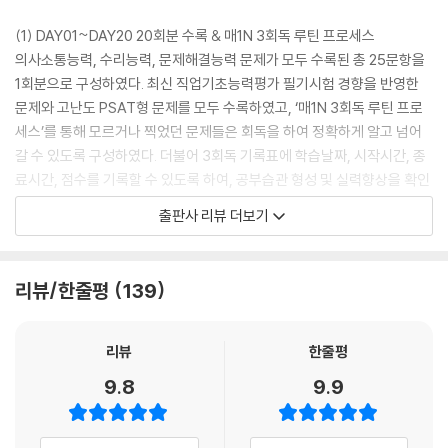
(1) DAY01~DAY20 20회분 수록 & 매1N 3회독 루틴 프로세스
의사소통능력, 수리능력, 문제해결능력 문제가 모두 수록된 총 25문항을
1회분으로 구성하였다. 최신 직업기초능력평가 필기시험 경향을 반영한
문제와 고난도 PSAT형 문제를 모두 수록하였고, ‘매1N 3회독 루틴 프로
세스’를 통해 모르거나 찍었던 문제들은 회독을 하여 정확하게 알고 넘어
갈 수 있도록 구성하였다. 더불어 3회독 기록표에 학습날짜, 시작시간, 종
료시간, 점수를 기록할 수 있도록 하여, 공부습관 형성 및 실력향상을 확인
할 수 있도록 하였다.
출판사 리뷰 더보기
(2) 정답과 해설
문제별 영역, 유형, 난이도를 제시하였고, 상세해설 및 오답풀이를 통해 확
리뷰/한줄평
139
실하게 이해할 수 있도록 구성하였다. 또한, 영역별 실력 점검표를 통해 의
사소통능력, 수리능력, 문제해결능력 각각의 맞은 개수와 정답률을 체크
하고 취약 영역을 파악할 수 있도록 하였다.
리뷰
한줄평
9.8
9.9
(3) 회독용 답안지
실전처럼 문제를 풀고, 1~3회독 답안을 체크할 수 있는 회독용 답안지를
수록하였다. 제한된 시간 내에 답안까지 기록하는 연습을 통해 시간 관리