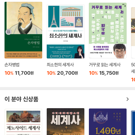
저 잘려 나가고, 이어 팔 하나마저 뜯겨 나가더니, 1161년에 이르러서는 결
중세 유럽의 연금술사들은 비천한 금속을 금으로 바꾸려 평생을 바쳤다.
국 통째로 녹아 사라지는 비운을 맞았다. 1673년에는 이탈리아 로레토(L
금을 만드는 꿈은 이루지 못했으나, 그 과정에서 축적한 증류·추출·여과 기
oreto)의 성모 성전(Basilica della Santa Casa)에 바쳐진 수많은 금
술이 현대 화학의 토대가 되었다. 한 연금술사는 금을 찾겠다고 소변 수천
봉헌물도 같은 길을 걸었다. “장소의 거룩함을 증언할 뿐인 무용하고 거추
리터를 끓이다가 금 대신 빛나는 원소 ‘인(燐)’을 발견했다. 우연의 발견이
장스러운 기념물”들이 “더 요긴한 쓰임새”를 위해 용광로 속으로 사라진
화학사를 바꾼 것이다. 금은 현대 과학에서도 핵심적인 역할을 한다. 1977
셈이다. 자국의 금 세공품을 화폐로 녹이는 일도 마다하지 않은 유럽인들
년 발사된 보이저 1호와 2호에는 금으로 코팅된 레코드판이 실렸다. 금의
은 아메리카 대륙에서 발견한 공예품을 녹이는 일을 더욱 거침없이 자행했
불변성이 인류 문명의 기록을 수십억 년 동안 보존하며 언젠가 만날 외계
다. 그들은 또한 그 물건들이 품고 있는 의미 자체를 지워버리는 데도 각별
문명에게 전달할 타임캡슐이 된 것이다. 2021년 발사된 제임스 웹 우주망
한 관심을 기울였다. 발견된 물건들 상당수를 이교도의 우상으로 여겼기
원경의 거울에는 금이 코팅되어 135억 년 전 우주의 모습을 포착하고 있
손자병법
최소한의 세계사
거꾸로 읽는 세계사
5
때문이다. 아울러 그들은 당시 예술양식과 지역 주권 사이의 상징적 연결
다. 고대 연금술사들이 땅속에서 금을 찾은 데 반해, 현대 과학자들은 금을
세
10
11,700
10
20,700
10
15,750
%
%
%
원
원
원
고리를 그들은 너무나 잘 알고 있었을 것이다. 문화를 파괴함으로써 정복
이용해 우주의 가장 깊은 과거를 들여다본다.
1
자는 더 손쉽게 지배권을 확립할 수 있었다. 이 파괴는 수 세기에 걸쳐 계속
되었다. 19세기 중반까지도 잉글랜드 은행(Bank of England)은 매년 수
천 파운드 상당의 콜럼버스 이전 금 세공품을 녹이고 있었다. 이 파괴가 유
이 분야 신상품
럽인에게 낯선 유물들에 대한 뿌리 깊은 편견 때문이었는지 단순히 금의
금전적 가치가 다른 모든 것을 압도했기 때문이었는지는 가늠하기 어렵다.
--- 「에스파냐 정복자들이 불에 녹인 것은 금이 아니라 ‘문명’이었다!」
중에서