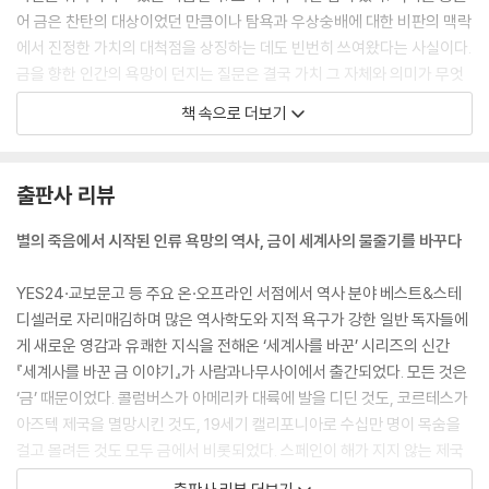
☀유럽이 19세기에야 재발견한 기술을 안데스 장인들은 기원전부터 알고
어 금은 찬탄의 대상이었던 만큼이나 탐욕과 우상숭배에 대한 비판의 맥락
있었다?!
에서 진정한 가치의 대척점을 상징하는 데도 빈번히 쓰여왔다는 사실이다.
☀‘황금의 나라’ 엘도라도 전설은 어디서, 어떻게 시작되었나
금을 향한 인간의 욕망이 던지는 질문은 결국 가치 그 자체와 의미가 무엇
☀에스파냐 정복자들이 불에 녹인 것은 금이 아니라 ‘문명’이었다!
인지를 묻는 핵심적인 성찰로 이어진다. 금은 원소이자 중금속이다. 원자
☀르네상스의 거장 보티첼리도 도나텔로도 ‘금세공사’ 출신이었다는데?!
책 속으로 더보기
번호 79번. 더 가벼운 원소들과 달리 금은 별 내부의 핵융합으로는 생성되
☀르네상스 최고 이론가 알베르티는 왜 “그림에 금을 쓰지 말라”고 경고
지 않는다. 과학자들은 우주에 존재하는 금이 중성자별(초신성 폭발 후 남
했을까?
은 고밀도 천체)의 충돌과 합병에서 비롯되었을 것으로 추정한다. 지구가
☀병뚜껑으로 황금 태피스트리를 짜고, 작품값으로 받은 금을 강에 던져
출판사 리뷰
형성될 당시 금의 대부분(1,600조 톤에 달하는 양)은 행성의 핵 속으로 가
버린 현대 예술가들
라앉았다. 이후 지표에 퇴적된 금은 운석이 가져다준 것이다.
별의 죽음에서 시작된 인류 욕망의 역사, 금이 세계사의 물줄기를 바꾸다
--- 「별이 죽어야 금이 태어난다?!」 중에서
GOLD 6_ 금을 만들려는 사람들이 보여준 1,000년의 집념 - 연금술에서
YES24·교보문고 등 주요 온·오프라인 서점에서 역사 분야 베스트&스테
우주과학까지
엘도라도는 애초에 도시가 아니라 ‘사람’이었다. 좀 더 구체적으로, 그는
디셀러로 자리매김하며 많은 역사학도와 지적 욕구가 강한 일반 독자들에
‘금을 뒤집어쓴 남자’였다. 해마다 종교 축제 때면 무이스카(Muisca) 족
게 새로운 영감과 유쾌한 지식을 전해온 ‘세계사를 바꾼’ 시리즈의 신간
☀교황이 연금술을 범죄로 규정하고 연금술사를 화형에 처한 ‘정치적’ 이
지파의 왕은 천연 접착제를 온몸에 바르고 금가루를 뒤집어쓴 채 콜롬비아
『세계사를 바꾼 금 이야기』가 사람과나무사이에서 출간되었다. 모든 것은
유
보고타(Bogotá 인근의 과타비타(Guatavita) 호수에 뛰어들었다. 이는
‘금’ 때문이었다. 콜럼버스가 아메리카 대륙에 발을 디딘 것도, 코르테스가
☀뉴턴과 보일은 왜 생애 마지막까지 ‘현자의 돌’을 탐구했나
무이스카 지파 사람들이 오랜 세월 지내온 중요한 의례 중 하나였다. 후대
아즈텍 제국을 멸망시킨 것도, 19세기 캘리포니아로 수십만 명이 목숨을
☀금빛 안료와 독성 비소 - 연금술은 어떻게 예술이 되었나
의 한 기록에 따르면, 금으로 뒤덮인 왕은 막대한 양의 금을 호수에 던져 넣
걸고 몰려든 것도 모두 금에서 비롯되었다. 스페인이 해가 지지 않는 제국
☀“달걀을 가져다 불의 검으로 쳐라” - 암호로 쓰인 연금술 텍스트의 비밀
어 자신들이 신이자 주인으로 섬기는 존재에게 공물로 바쳤다고 한다. 에
을 건설한 것도, 영국이 보어 전쟁을 일으킨 것도, 오늘날 콩고에서 내전이
☀미라의 피부를 금으로 덮은 이집트인의 불멸 프로젝트