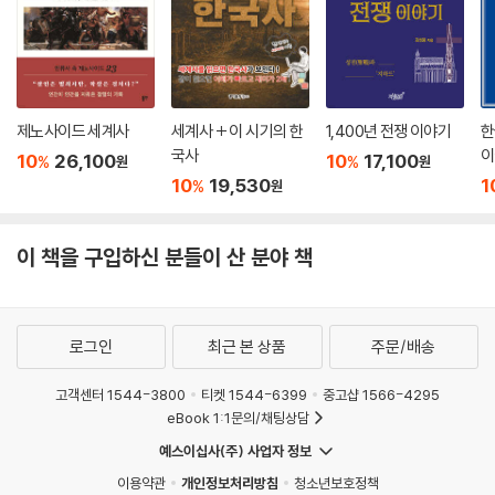
제노사이드 세계사
세계사 + 이 시기의 한
1,400년 전쟁 이야기
한
국사
이
10
26,100
10
17,100
%
%
원
원
10
19,530
1
%
원
이 책을 구입하신 분들이 산 분야 책
로그인
최근 본 상품
주문/배송
고객센터 1544-3800
티켓 1544-6399
중고샵 1566-4295
eBook 1:1문의/채팅상담
예스이십사(주) 사업자 정보
이용약관
개인정보처리방침
청소년보호정책