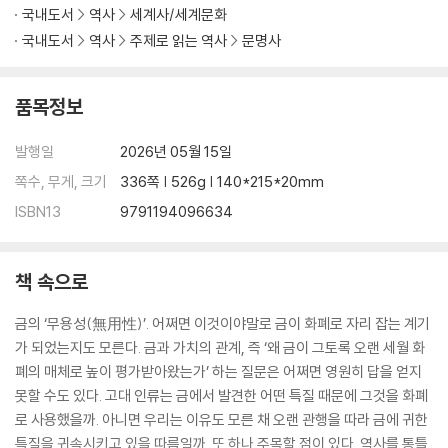
국내도서
역사
세계사/세계문화
폐 실험
국내도서
역사
주제로 읽는 역사
문명사
☀전쟁을 치르고 싶다면 먼저 금을 확보하라, 금본위제는 어떻게 열강의
패권 다툼을 부추겼나?
☀“인류를 황금 십자가에 못 박지 말라!”, 금본위제가 세계 경제를 파국으
품목정보
로 몰아간 이유
☀모든 금화를 국가에 바쳐라! - 루스벨트의 행정명령이 뒤바꾼 화폐의
발행일
2026년 05월 15일
역사
쪽수, 무게, 크기
336쪽 | 526g | 140*215*20mm
☀녹지 않은 주화들, 더블 이글이 왕의 금고와 법정을 넘나든 70년의 기구
ISBN13
9791194096634
한 사연
GOLD 5_ 장인의 손이 닿는 순간 금은 예술이 된다 - 채식 필사본에서 현
책 속으로
대 미술까지 금이 빚어낸 인류의 미적 욕망
금의 ‘무용성(無用性)’. 어쩌면 이것이야말로 금이 화폐로 자리 잡는 계기
☀중세 필사본에서 스테인드글라스까지, 금이 예술의 재료가 된 3,000년
가 되었는지도 모른다. 금과 가치의 관계, 즉 ‘왜 금이 그토록 오랜 세월 화
☀뒤러를 경탄하게 한 황금 문명, 에스파냐 정복자들은 왜 그것을 녹여버
폐의 매체로 높이 평가받아왔는가’ 하는 질문은 어쩌면 영원히 답을 얻지
렸나
못할 수도 있다. 고대 인류는 금에서 발견한 어떤 특질 때문에 그것을 화폐
☀에스파냐 정복자들이 도착하기 3,000년 전 존재했던 아메리카 황금 문
로 사용했을까. 아니면 우리는 이유도 모른 채 오랜 관행을 따라 금에 귀한
명의 비밀
특질을 귀속시키고 있을 따름일까. 또 하나 주목할 점이 있다. 역사를 통틀