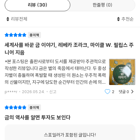
랐다. 그 안에는 수천 점의 금은 유물이 들어 있었는데, 이는 10세기 무렵
리뷰
30
한줄평
0
찾다 아들을 잃고 결국 자신도 참수당한 월터 롤리 경의 비극이 대표적이
☀금의 진짜 대가가 환경 파괴, 미성년자 성매매와 강제 노동이라면 금 결
화산 폭발로 매몰된 왕실 일가의 보물창고 일부로 추정된다(이 보물 더미
다. 잉카 황제 아타우알파는 스페인 정복자 피사로에게 몸값으로 “이 방을
혼반지는 사랑의 상징으로 적합한가
는 자바섬에 화폐 체계가 존재했음을 알려주는 가장 이른 증거이기도 하
리뷰전체
추천순
금으로 가득 채워주겠소”라고 제안했다. 잉카인에게 금은 ‘태양의 땀’이자
다). 그리고 1992년 영국 서퍽의 한 농부는 잃어버린 망치를 찾던 중 평생
신성한 상징이었지만, 피사로에게는 약탈해야 할 재화에 불과했다. 아타우
감사의 말
잊지 못할 놀라운 경험을 했다. 금속 탐지기가 신호를 보낸 곳에서 고대 로
종이책
알파는 약속을 이행했음에도 처형당했고, 잉카의 정교한 금 조각품들은 모
참고문헌
마 시대 금은 주화와 장신구가 가득 담긴 나무 궤짝이 나온 것이다. 이는 로
두 녹여져 금괴로 변했다.
관련 단체 및 웹사이트
세계사를 바꾼 금 이야기, 레베카 조라크, 마이클 W. 필립스 주
마의 브리타니아(Britannia) 통치가 막바지에 이르고 앵글로색슨족이 섬
도판 저작권
니어 지음
을 처음 습격하던 4세기경에 묻힌 것으로 보인다. 마리노프가 어느 날 흙
· ‘별에서 온 금속’이 어떻게 세계 경제를 지배하고 제국을 무너뜨렸나
*본 포스팅은 출판사로부터 도서를 제공받아 주관적으로
을 털어내고 마주한 것은 로마 시대 보물보다도 5,000년이나 앞선 것이었
작성한 리뷰입니다.금은 별의 죽음에서 태어난다. 두 중성
다. 이는 훗날 ‘바르나 네크로폴리스(Varna Necropolis)’로 알려지게 될
금의 역사에서 가장 혁명적인 순간은 기원전 6세기 리디아 왕국에서 찾아
자별이 충돌하며 폭발할 때 생성된 이 원소는 우주적 폭력
동석기(銅石器) 시대 묘역이었다. 이 무덤군(群)에서 가장 오래된 것은
왔다. 크로이소스 왕이 금과 은을 분리하는 기술을 개발하여 인류 최초의
의 산물이지만, 지구에 당도한 순간부터 인간의 손에 의해
기원전 4600년경까지 거슬러 올라간다. 바르나 만큼이나 이른 시기에 아
표준 화폐를 주조한 것이다. 이 발명은 물물교환 경제를 화폐 경제로 전환
전혀 다른 의미를 부여받았다. 원자번호 79번, 무르고 도
p****r
2026.05.24.
신고
2
댓글
0
나톨리아(Anatolia, 오늘날 튀르키예)에서도 금 제품이 제작되었을 것으
구로 쓰기에 부적합한 이 금속이 인류 문명의 핵심 상징이
시킨 문명사적 사건이었다. 페르시아의 키루스 대왕은 리디아를 정복한 뒤
로 추정하는 만큼 금 유물은 다른 유적지에서도 발견되기는 한다. 하지만
된 것은 역설적으로 그 '쓸모없음' 때
이 화폐 시스템을 파괴하지 않고 제국 전역에 도입하는 현명함을 보였다.
종이책
바르나는 인류의 금세공 역사에서 가장 이른 시기 금 유물 중 가장 크고 정
금화는 제국을 세우기도 하고 무너뜨리기도 했다. 로마 황제들은 재정난에
교한 컬렉션을 보유하고 있다. 또한 바르나는 인간이 사후에도, 즉 죽음을
금의 역사를 알면 투자도 보인다
몰릴 때마다 금화의 금 함량을 슬그머니 줄였다. 네로 황제 때 시작된 이
넘어서까지 몸을 치장하기 위해 금을 착용했음을 보여주는 가장 오래된 증
‘화폐 감손(debasement)’은 3세기에 이르러 극에 달해 결국 초인플레
거를 제시한다.
이션과 경제 붕괴를 초래했다. 많은 역사학자가 서로마 제국 멸망의 핵심
스포일러가 포함된 글입니다!
--- 「트랙터 운전사가 신발 상자에 담아온 것이 인류 최초의 황금 문명이