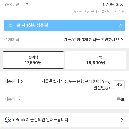
YES포인트
970원 (5%)
5만원 이상 구매 시 2천원 추가 적립
앱 다운 시 1천원 상품권
결제혜택
카드/간편결제 혜택을 확인하세요
종이책
오디오북
17,550
원
19,800
원
배송안내
서울특별시 영등포구 은행로 11(여의도동,
변경
일신빌딩)
배송비
무료
eBook이 출간되면 알려드립니다.