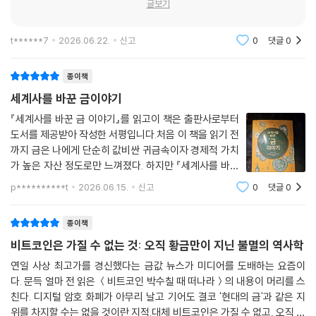
원인 중 하나로 이 화폐 신뢰 붕괴를 지목한다. 1848년 캘리포니아에서 금
글보기
었다고?」 중에서
이 발견되자 전 세계에서 수십만 명이 몰려들었다. 이 ‘포티나이너스’의 행
렬은 샌프란시스코를 세계적 대도시로 탈바꿈시키고 미국의 서부 개척을
t******7
2026.06.22.
신고
0
댓글
0
모세는 이스라엘 백성이 황금 송아지를 숭배하는 것에 분노하여 증거판을
수십 년 앞당겨 초강대국의 기틀을 마련했다. 그러나 그 이면에서 캘리포
산산조각 냈다. 그러나 바로 그 깨어진 석판은 성소(聖所), 곧 지성소(至
니아 원주민 인구는 1844년 12만 명에서 1870년 3만 명으로 급감했다.
종이책
聖所, Holy of Holies)에 안치되었다. 솔로몬 왕(King Solomon)은 그
역사학자들은 이를 “미국 개척사에서 가장 명백한 제노사이드 사례”라고
세계사를 바꾼 금이야기
지성소를 온갖 금 기물로 채우고 전체를 금으로 뒤덮었다고 전해진다. 성
결론지었다.
서에 따르면 그의 부왕(父王) 다윗(David)이 이를 위해 금 10만 달란트
『세계사를 바꾼 금 이야기』를 읽고이 책은 출판사로부터
(talent: 고대 그리스·히브리의 무게 및 화폐 단위. 지역과 시대에 따라 차
도서를 제공받아 작성한 서평입니다.처음 이 책을 읽기 전
· 금반지에서 스마트폰까지
이가 있으나 대략 26~36킬로그램에 해당한다. - 옮긴이)를 마련해주었
까지 금은 나에게 단순히 값비싼 귀금속이자 경제적 가치
- 21세기에도 멈추지 않는 ‘피의 골드러시’
가 높은 자산 정도로만 느껴졌다. 하지만 『세계사를 바꾼
다. 은 1달란트가 삼단 노선(三段櫓船, trireme: 3단으로 배치된 노잡이
금 이야기』를 읽으며 금은 단순한 물질이 아니라 인간의
들이 추진하는 고대 그리스의 군용 갤리선 - 옮긴이) 선원 한 달 치 임금에
p**********t
2026.06.15.
신고
0
댓글
0
금을 향한 갈망은 과거의 이야기가 아니다. 2000년 루마니아 금광의 제방
욕망, 권력, 종교, 경제, 예술, 그리고 문명의 흐름 자체를
해당했다는 점을 감안하면 금 10만 달란트가 얼마나 막대한 가치였는지
이 붕괴하면서 청산가리 100톤이 유출되어 3,000킬로미터 떨어진 흑해
움직여 온 존재였다는 사실을 새롭
짐작할 수 있다. 솔로몬의 성전과 더불어 요한의 「요한계시록」 환상 속 새
까지 오염시켰다. 페루 아마존에서는 불법 금 채굴로 밀림 4만 헥타르가
종이책
예루살렘 역시 순금으로 건설되고 순금으로 뒤덮인 도시다. 그것이 천상의
잿더미가 되었다. 콩고민주공화국에서는 1998년부터 2006년 사이 금광
비트코인은 가질 수 없는 것: 오직 황금만이 지닌 불멸의 역사학
장소임은 두말할 나위가 없다. 이처럼 성서는 금을 부정적 시각과 긍정적
을 둘러싼 분쟁으로 6만 명 이상이 목숨을 잃었다. 다국적 기업들은 전쟁
연일 사상 최고가를 경신했다는 금값 뉴스가 미디어를 도배하는 요즘이
시각 양쪽에서 바라볼 풍부한 소재를 제공했다. 로마 제국 시대에 기틀을
범죄를 일삼는 무장 단체와 결탁했고, ‘분쟁 광물’이 유럽 제련소로 흘러드
다. 문득 얼마 전 읽은 ＜비트코인 박수칠 때 떠나라＞의 내용이 머리를 스
다지고 중세 유럽과 비잔티움으로 이어진 기독교 신학 역시 이 두 시각을
는 파이프라인이 형성되었다. 우리가 매일 손에 쥐는 스마트폰 한 대에는
친다. 디지털 암호 화폐가 아무리 날고 기어도 결코 '현대의 금'과 같은 지
함께 끌어안았다. 본래 변변한 재산도 없는 사람들이 은밀히 실천하던 소
약 0.034그램의 금이 들어간다. 이 미량의 금을 얻기 위해 아프리카의 아
위를 차지할 수는 없을 것이란 지적.대체 비트코인은 가질 수 없고, 오직 금