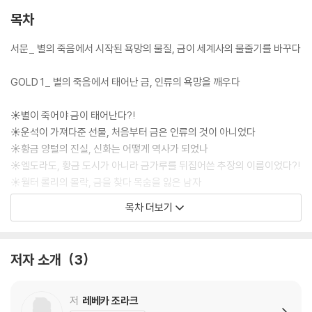
는 기름의 만남으로 파악한다. 그리스 신화 속 황금 양털의 실체, 수많은 탐
목차
험가를 죽음으로 몰아넣은 엘도라도의 진실, 파라오의 영생을 보장한 황금
마스크의 비밀, 봉건제도를 무너뜨린 가격 혁명, 미국을 초강대국으로 만
서문_ 별의 죽음에서 시작된 욕망의 물질, 금이 세계사의 물줄기를 바꾸다
든 골드러시까지……. 이 책은 금을 향한 인간의 끝없는 갈망이 어떻게 문
명을 건설하고 제국을 무너뜨리며 세계사의 물줄기를 바꾸어왔는지 생생
GOLD 1_ 별의 죽음에서 태어난 금, 인류의 욕망을 깨우다
하게 보여준다.
☀별이 죽어야 금이 태어난다?!
☀운석이 가져다준 선물, 처음부터 금은 인류의 것이 아니었다
☀황금 양털의 진실, 신화는 어떻게 역사가 되었나
☀엘도라도, 황금 도시가 아니라 금가루를 뒤집어쓴 추장의 이름이었다?!
☀월터 롤리의 몰락, 금을 찾다 목숨을 잃은 남자
☀금의 지도, 유럽보다 아프리카가 먼저였다
목차 더보기
☀아인슈타인도 설명하지 못한 금의 비밀
GOLD 2_ 황금을 몸에 두른 자가 세상을 지배했다 - ‘착용하는 금’이 만든
저자 소개
3
6,000년 문명사
☀트랙터 운전사가 신발 상자에 담아온 것이 인류 최초의 황금 문명이었
저
레베카 조라크