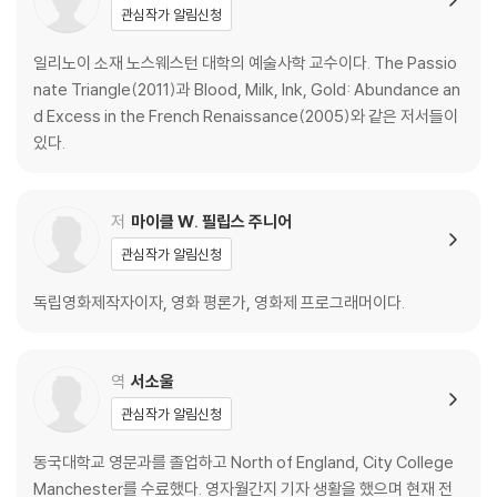
다고?
관심작가 알림신청
☀황금 남근 덮개를 달고 묻힌 남자, 6,000년 전 무덤이 밝힌 충격적 진실
☀스페인 정복자들은 왜 아메리카의 황금 문명을 모조리 녹여 금덩이로
일리노이 소재 노스웨스턴 대학의 예술사학 교수이다. The Passio
만들었나
nate Triangle(2011)과 Blood, Milk, Ink, Gold: Abundance an
☀두 왕이 황금 들판의 천막 아래서 만난 날, 유럽 역사가 바뀌었다
d Excess in the French Renaissance(2005)와 같은 저서들이
☀“오직 군주만 황금을 걸칠 수 있다”, 신분 질서를 수호하려 한 사치 금지
있다.
법
☀황금빛으로 빛날수록 더 깊이 감춘다, ‘도금 시대’가 탄생한 이유
저
마이클 W. 필립스 주니어
GOLD 3_ 황금 송아지를 부순 자들이 황금 성전을 지었다 - 금과 신앙의
관심작가 알림신청
6,000년 역설
독립영화제작자이자, 영화 평론가, 영화제 프로그래머이다.
☀신들의 피부가 황금이라고 믿은 인류, 왜 6,000년간 신에게 금을 바쳤
나
☀황금 의자에 앉겠다는 영국 총독의 오만이 전쟁의 도화선이 되었다고?
역
서소울
☀죽은 자의 혀 위에 금화를 올린 그리스인, 황금 송아지를 만든 이스라엘
관심작가 알림신청
인
☀황금 송아지를 만든 자들이 황금 성전을 지었다?
동국대학교 영문과를 졸업하고 North of England, City College
☀“그리스도가 문 앞에서 헐벗고 죽어가는 동안 황금 잉크로 성경을 쓴
Manchester를 수료했다. 영자월간지 기자 생활을 했으며 현재 전