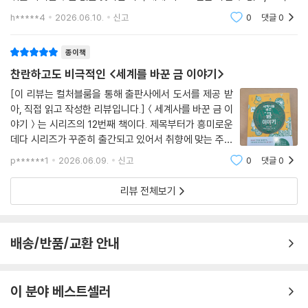
종파(小宗派)였던 기독교는 마침내 로마 제국의 공식 국교로 자리 잡았
이들이 위험천만한 갱도로 내몰리고 있다.
만이 가진 그 불변의 특수성과 고유한 가치는 어디서 나오는 것일까.그 의
h*****4
2026.06.10.
신고
0
댓글
0
다. 기원후 312년 콘스탄티누스(Constantinus) 황제가 기독교로 개종
문을 품고 ＜세
하면서 제국의 화려한 위용이 교회 안으로 흘러들었다. 이후 기독교 교회
· 헨리 8세의 18일짜리 파티에서 루스벨트의 금 몰수령까지
들이 영구적인 공공 건축물로 세워지기 시작하면서 외벽은 금박으로 장식
종이책
- 권력자들의 금 집착이 빚어낸 기막힌 사건들
되었고 내부는 반짝이는 금박과황금 테세라(tessera: 모자이크를 구성
찬란하고도 비극적인 <세계를 바꾼 금 이야기>
하는 작은 조각. 돌·유리·금박 등 다양한 재료로 만들었다. - 옮긴이) 모자
1520년 헨리 8세는 프랑스 왕 프랑수아 1세와의 회담을 위해 영국 연간 수
[이 리뷰는 컬처블룸을 통해 출판사에서 도서를 제공 받
이크로 꾸며졌다. 얇은 금판을 유리로 감싸 만든 황금 테세라가 애프스(ap
입의 3분의 1을 18일짜리 파티에 쏟아부었다. ‘금란의 들판(Field of the
아, 직접 읽고 작성한 리뷰입니다.]＜세계사를 바꾼 금 이
se: 교회 건물 동쪽 끝 반원형 돌출부 - 옮긴이) 등에 광범위하게 사용되
Cloth of Gold)’이라 불린 이 회담장에는 금실로 짠 천막과 금박을 입힌
야기＞는 시리즈의 12번째 책이다. 제목부터가 흥미로운
기 시작한 것은 기원후 4세기부터였다. 금빛 모자이크 조각은 황금으로 둘
데다 시리즈가 꾸준히 출간되고 있어서 취향에 맞는 주제
분수가 설치되었다. 두 왕은 서로의 부를 과시하며 동맹을 맺으려 했으나,
러싸인 공간을 연상시키는 장엄한 효과를 자아냈다.
의 책이 나올 때마다 한권씩 읽어보고 있다. ＜세계사를
화려한 파티가 끝나자마자 각자의 길로 갈라섰다. 400년 뒤인 1933년,
p******1
2026.06.09.
신고
0
댓글
0
--- 「황금 송아지를 만든 자들이 황금 성전을 지었다?」 중에서
바꾼 금 이야기＞라는 제목에서 수 있듯이 이번 신간은
대공황의 수렁에 빠진 미국에서 루스벨트 대통령은 행정명령 6102호를
'금'에 대한 이야기! 역사와 관련한 내용
발동하여 시민이 금을 보유하는 것 자체를 불법으로 만들었다. 시민의 금
리뷰 전체보기
로렌초 기베르티(Lorenzo Ghiberti)는 『비망록(Commentaries)』에
을 빼앗아 국고를 채운 이 조치는 자본주의 역사상 최대의 국가 주도 자산
서 쾰른(Cologne)의 금세공사 구스민(Gusmin)이 빚어낸 정교한 공예
강탈이라는 평가를 받는다. 파라오에서 대통령까지 권력자들의 금 집착이
품은 단 하나도 현존하지 않는다고 전한다. 자기 작품이 녹는 것을 지켜본
빚어낸 드라마는 시대를 가리지 않는다.
배송/반품/교환 안내
구스민은 절망하여 은둔처로 물러났다고 한다. 신성한 기능을 지닌 물건도
용광로의 열기를 피하지 못했다. 독일 마인츠(Mainz)의 베나 십자가(Be
· 연금술사의 꿈에서 우주 탐사까지
nna Cross)는 983년경에 금 272킬로그램으로 주조한 거대한 예수 수
- 금이 열어젖힌 과학의 문
이 분야 베스트셀러
난상이었다. 그러나 두 주교가 남긴 빚을 갚기 위해 예수상의 발 하나가 먼