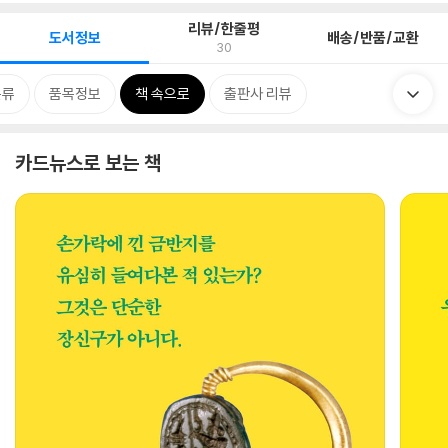
리뷰/한줄평
도서정보
배송/반품/교환
30
분류
품목정보
책 속으로
출판사 리뷰
카드뉴스로 보는 책