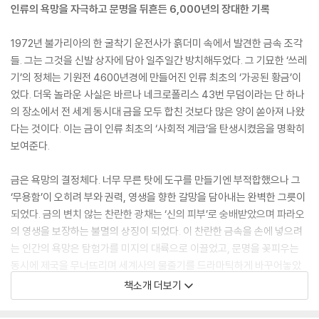
인류의 욕망을 자극하고 문명을 뒤흔든 6,000년의 장대한 기록
1972년 불가리아의 한 굴착기 운전사가 흙더미 속에서 발견한 금속 조각
들. 그는 그것을 신발 상자에 담아 일주일간 방치해두었다. 그 기묘한 ‘쓰레
기’의 정체는 기원전 4600년경에 만들어진 인류 최초의 ‘가공된 황금’이
었다. 더욱 놀라운 사실은 바르나 네크로폴리스 43번 무덤이라는 단 하나
의 장소에서 전 세계 동시대 금을 모두 합친 것보다 많은 양이 쏟아져 나왔
다는 것이다. 이는 금이 인류 최초의 ‘사회적 계급’을 탄생시켰음을 명확히
보여준다.
금은 욕망의 결정체다. 너무 무른 탓에 도구를 만들기엔 부적합했으나 그
‘무용함’이 오히려 부와 권력, 영생을 향한 갈망을 담아내는 완벽한 그릇이
되었다. 금의 변치 않는 찬란한 광채는 ‘신의 피부’로 숭배받았으며 파라오
의 영생을 보장하는 불멸의 상징이 되었다. 이 찬란한 금속을 손에 넣으려
는 인간의 욕망은 탐험가를 미지의 대륙으로 이끌었고, 문명을 꽃피우는
동시에 제국을 무너뜨리며 세계사의 물줄기를 드라마틱하게 바꾸어놓았
다.
책소개 더보기
『세계사를 바꾼 금 이야기』는 인류 역사를 ‘욕망’이라는 불꽃과 ‘황금’이라