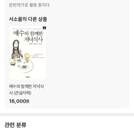
다” - 히에로니무스의 분노
문번역가로 활동 중이다.
☀쿠란은 황금 장식을 금했지만 황금으로 쓴 쿠란이 넘쳐난 이유
☀검은 양피지 위에 황금 글자로 쓴 기도서, 중세 유럽을 사로잡은 황금 필
서소울
의 다른 상품
사본의 1,000년
☀해바라기가 태양을 향하듯 금은 신을 향한다?!
☀낡고 부서진 뼛조각을 황금 상자에 넣으면 기적이 일어난다고 믿은 중
세인
☀“신적 영광은 금마저 능가한다” - 황금 제단에 새긴 역설적 명문의 진짜
의미
☀황금을 버리라고 가르친 붓다의 불상을 황금으로 도금한 불교의 역설
GOLD 4_ 황금을 쥔 자가 세상을 지배했다 - 주화에서 금본위제까지, 금
예수와 함께한 저녁식
이 만들어낸 세계 경제 5,000년
사 (큰글자책)
16,000
원
☀금화를 발명한 세계 최고의 부자 왕 크로이소스는 왜 비참하게 몰락했
나?
☀주화에 황제의 얼굴을 새긴 자가 세상을 지배했다, 고대 금화가 바꾼 권
관련 분류
력의 판도
☀금을 가장 많이 가졌으면서도 금화를 거부한 나라, 중국의 역설적인 화