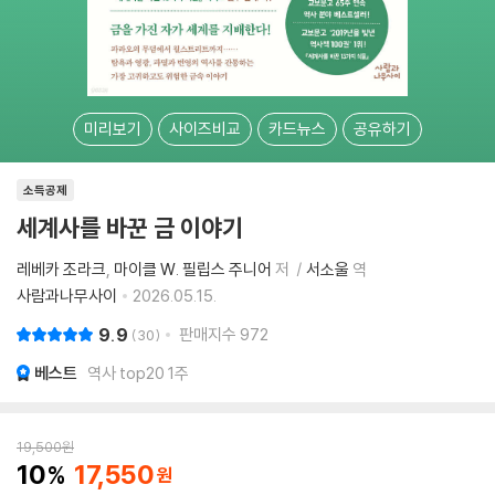
미리보기
사이즈비교
카드뉴스
공유하기
소득공제
세계사를 바꾼 금 이야기
레베카 조라크
마이클 W. 필립스 주니어
저
서소울
역
사람과나무사이
2026.05.15.
9.9
판매지수
972
30
베스트
역사 top20 1주
19,500
원
10
17,550