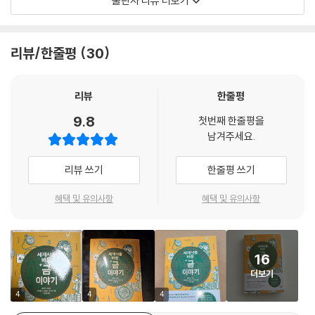
출판사 리뷰 더보기
스파냐의 콩키스타도르(conquistador, 정복자)들은 이 솔깃한 이야기
끊이지 않는 것도 따지고 보면 모두 금이 원인이었다.
☀‘마실 수 있는 금’에 매료된 유럽 귀족들의 비극적 최후
들을 귀담아들었다. 에스파냐가 1539년 무이스카를 정복했을 때 콩키스
놀랍게도 우리가 손에 쥐는 금은 지구가 아닌 우주에서 왔다. 별이 죽으며
☀보이저 호에 금도금 레코드를 실어 보낸 이유는?
타도르들은 금을 뒤집어쓴 왕도 화려한 보물도 발견하지 못했다. 그러나
뿜어낸 찬란한 파편이 수십억 년의 시간을 넘어 지구에 도달한 것이다. 이
☀바닷물에서 금을 뽑아내겠다는 사기꾼과 과학자들
리뷰/한줄평
30
소문은 쉽게 사그라들지 않았다. 세월이 흐를수록 전설은 눈덩이처럼 불어
책은 초신성 폭발에서 탄생한 금이 어떻게 파라오의 마스크가 되고, 제국
났다. 엘도라도는 사람이 아니라 도시가 되었고, 새롭게 정복된 원주민들
을 멸망시키는 독이 되고, 현대 과학의 도구가 되었는지 등 금을 둘러싼 인
GOLD 7_ 금이 흘린 피 - 신화 속 저주에서 21세기 광물 분쟁까지
은 콩키스타도르들에게 기꺼이 말해주었다. “그렇소, 저 정글 깊숙이 더 들
류 욕망의 장대한 드라마를 7개 장에 걸쳐 추적한다.
리뷰
한줄평
어가면 상상을 초월하는 금의 땅이 있소”라고.
☀‘이것을 지닌 자는 누구든 파멸하리라’ - 신화와 현실을 관통하는 금의
9.8
--- 「엘도라도, 황금 도시가 아니라 금가루를 뒤집어쓴 추장 이름이었
첫번째 한줄평을
· 투탕카멘의 금 마스크부터 엘도라도 전설까지
저주
남겨주세요.
다?!」 중에서
- 금을 향한 광기가 제국을 세우고 무너뜨리다
☀오크섬 머니 피트에서 브링크스매트 강도까지, ‘존재하지 않는 보물’을
좇은 사람들의 최후
리뷰 쓰기
한줄평 쓰기
1972년 10월, 라이초 마리노프(Raycho Marinov)는 불가리아 동부 도
투탕카멘의 황금 마스크는 이집트 문명의 찬란함을 상징하지만 그 금을 캐
☀삶보다 죽음을 택한 누비아 금광의 노예들 - 2,000년 전 디오도로스가
시 바르나 근교에서 트랙터로 공사용 도랑을 파던 중 예사롭지 않은 금속
낸 누비아 노예들의 고통은 역사 속에 묻혀 있다. 이집트 파라오들은 사후
기록한 지옥도
혜택 및 유의사항
혜택 및 유의사항
물체들을 발견했다. 그는 그중 몇 점을 집어 신발 상자에 담아두었다가 일
세계의 영생을 보장받기 위해 ‘금의 땅’ 누비아를 끝없이 갈구했다. 쇠사슬
☀금을 차지하려는 영국의 초토화 작전이 2만 5,000명의 여성과 아이를
주일 뒤 예전 역사 선생님에게 가져갔고, 그제야 흙을 털어내며 그 물체들
에 묶인 채 바위를 깎다 죽어간 노예들이 캔 금이 파라오의 관을 감쌌다. 16
죽음으로 내몰다
이 순금임을 알아챘다. 우연한 ‘매장 보물’ 발견 역사에서도 손에 꼽힐 만큼
세기, 스페인 정복자들은 안데스 산맥 깊은 곳에서 무이스카 부족의 종교
☀캘리포니아 골드러시는 어쩌다 원주민 ‘제노사이드’로 귀결되었나
극적인 순간이었다. 또 다른 인상 깊은 발견은 2014년에 일어났다. 미국
16
의식을 목격했다. 추장이 천연 접착제를 바른 몸에 금가루를 입히고 과타
☀미합중국 커스터 장군의 금광 원정, 라코타족과의 전면전으로 비화하다
캘리포니아의 한 부부가 뒷마당을 산책하던 중 우연히 1890년대 주화 1,0
더보기
비타 호수에 뛰어들며 신에게 제물을 바치는 장면. 정복자들은 ‘금을 칠한
☀결혼반지 하나를 만드는 데 폐기물 20톤이 발생한다고?
00만 달러어치를 발견했다. 1990년 인도네시아 자바섬에서는 관개 도랑
사람’이라는 뜻의 엘도라도를 ‘금으로 가득 찬 도시’로 변질시켰고, 이 황금
☀금값이 역사적 저점일 때 국가 금 보유량의 절반을 팔아치운 영국 재무
4
4
4
을 파던 인부들이 곡괭이로 테라코타 항아리 세 개를 건드리고는 깜짝 놀
도시를 찾아 떠난 수많은 탐험가가 정글에서 목숨을 잃었다. 엘도라도를
장관 고든 브라운의 운명