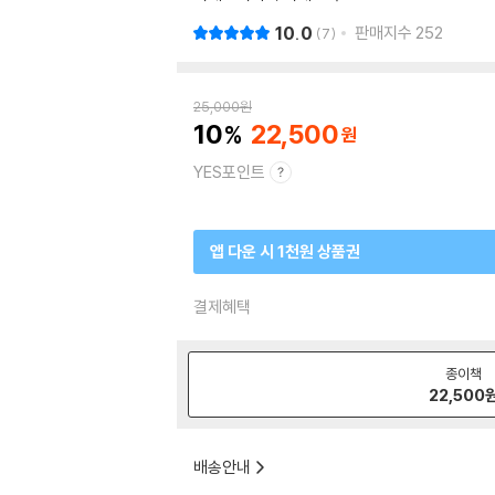
10.0
판매지수
252
7
25,000
원
10
22,500
YES포인트
앱 다운 시 1천원 상품권
결제혜택
종이책
22,500
배송안내