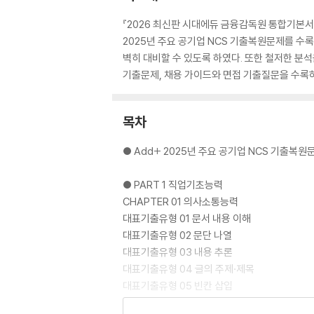
『2026 최신판 시대에듀 금융감독원 통합기본서
2025년 주요 공기업 NCS 기출복원문제를 
벽히 대비할 수 있도록 하였다. 또한 철저한 분
기출문제, 채용 가이드와 면접 기출질문을 수록
목차
● Add+ 2025년 주요 공기업 NCS 기출복원
● PART 1 직업기초능력
CHAPTER 01 의사소통능력
대표기출유형 01 문서 내용 이해
대표기출유형 02 문단 나열
대표기출유형 03 내용 추론
대표기출유형 04 글의 주제·제목
대표기출유형 05 빈칸 삽입
대표기출유형 06 경청·의사소통