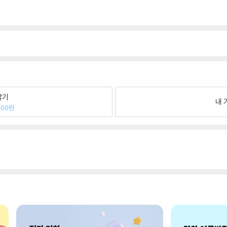
팔기
내 
500원