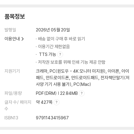
Add+ 2025년 주요 공기업 NCS 기출복원문제
PART 1 직업기초능력
품목정보
PART 2 최종점검 모의고사
OMR 답안카드
발행일
2026년 05월 20일
이용안내
배송 없이 구매 후 바로 읽기
이용기간 제한없음
TTS 가능
저작권 보호를 위해 인쇄 기능 제공 안함
지원기기
크레마, PC(윈도우 - 4K 모니터 미지원), 아이폰, 아이
패드, 안드로이드폰, 안드로이드패드, 전자책단말기(저
사양 기기 사용 불가), PC(Mac)
파일/용량
PDF(DRM) | 22.84MB
글자 수/ 페이지
약 427쪽
수
ISBN13
9791143415967