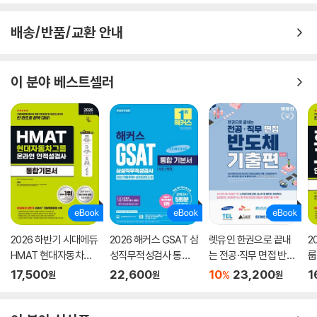
배송/반품/교환 안내
이 분야 베스트셀러
2026 하반기 시대에듀
2026 해커스 GSAT 삼
렛유인 한권으로 끝내
2
HMAT 현대자동차그
성직무적성검사 통합
는 전공·직무 면접 반도
룹
룹 인적성검사 통합기
기본서 최신기출유형
체 기출편 최신판
본
17,500
22,600
10
23,200
1
%
원
원
원
본서
+실전모의고사 (수리/
추리)