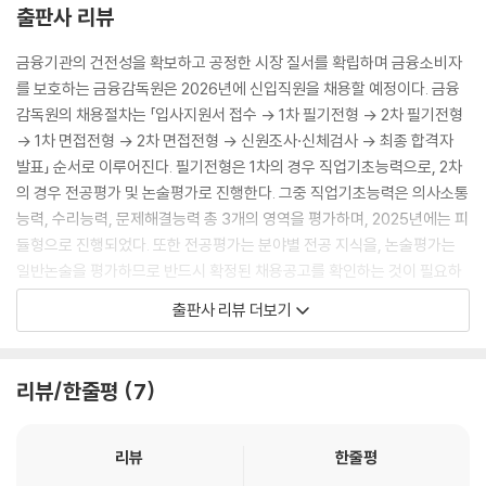
출판사 리뷰
금융기관의 건전성을 확보하고 공정한 시장 질서를 확립하며 금융소비자
를 보호하는 금융감독원은 2026년에 신입직원을 채용할 예정이다. 금융
감독원의 채용절차는 「입사지원서 접수 → 1차 필기전형 → 2차 필기전형
→ 1차 면접전형 → 2차 면접전형 → 신원조사·신체검사 → 최종 합격자
발표」 순서로 이루어진다. 필기전형은 1차의 경우 직업기초능력으로, 2차
의 경우 전공평가 및 논술평가로 진행한다. 그중 직업기초능력은 의사소통
능력, 수리능력, 문제해결능력 총 3개의 영역을 평가하며, 2025년에는 피
듈형으로 진행되었다. 또한 전공평가는 분야별 전공 지식을, 논술평가는
일반논술을 평가하므로 반드시 확정된 채용공고를 확인하는 것이 필요하
다. 따라서 필기전형에서 고득점을 받기 위해 다양한 유형에 대한 폭넓은
출판사 리뷰 더보기
학습과 문제풀이능력을 높이는 등 철저한 준비가 필요하다.
금융감독원 합격을 위해 시대에듀에서는 채용을 대비하여 금융감독원 맞
리뷰/한줄평
7
춤형 문제로 구성한 『2026 최신판 시대에듀 금융감독원 통합기본서』를
출간하였다. 상세한 해설로 혼자서도 학습이 가능하도록 하였으며, 금융감
독원 온라인 모의고사를 무료로 응시할 수 있는 쿠폰을 제공하여 금융감독
리뷰
한줄평
원 문제 유형에 대한 연습과 함께 자신의 실력을 최종 점검할 수 있도록 하