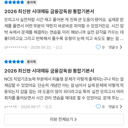
종이책
2026 최신판 시대에듀 금융감독원 통합기본서
모의고사 실전처럼 시간 재고 풀어본 게 진짜 큰 도움이 됐어요. 실제로 문
제를 풀면서 어떤 부분이 약한지 바로바로 파악할 수 있었거든요. 시간 압
박 속에서 문제를 해결하는 연습을 미리 해보니까 실전 감각을 키우는 데
좋더라고요.그리고 반복해서 풀수록 유형이 눈에 익고 속도도 붙는 걸 느
꼈어요. 처음엔 막막했는데, 몇 번 더 풀어보니 출제 의도나 문제 해결 방식
d*********9
2026.06.22.
신고
0
댓글
0
이 보이기 시
종이책
2026 최신판 시대에듀 금융감독원 통합기본서
NCS 직업기초능력 부분에서 피듈형 문제가 이렇게 출제되는구나 하는 걸
체감할 수 있었어요. 단순히 개념만 아는 걸 넘어서 실제 문제에 어떻게 적
용되는지 감을 잡는 데 도움이 많이 되더라고요.특히 실전 모의고사 여러
회차를 풀어보면서 시간 관리 연습을 제대로 할 수 있었어요. 문제 푸는 속
도나 오답률 같은 걸 파악하면서 제가 어떤 유형에 약한지 정확히 알게 되
e****6
2026.06.17.
신고
0
댓글
0
니까 남은 기간
리뷰 전체보기