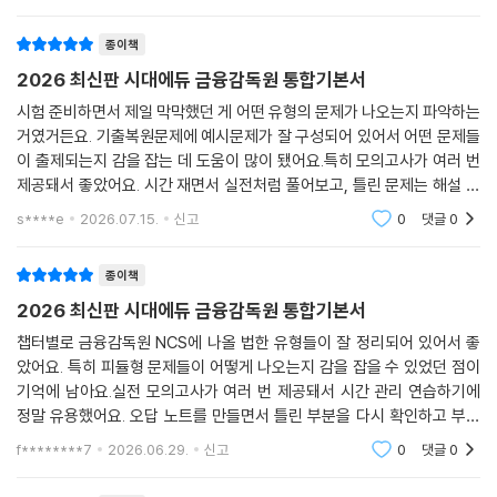
기에도 좋았습니
종이책
2026 최신판 시대에듀 금융감독원 통합기본서
시험 준비하면서 제일 막막했던 게 어떤 유형의 문제가 나오는지 파악하는
거였거든요. 기출복원문제에 예시문제가 잘 구성되어 있어서 어떤 문제들
이 출제되는지 감을 잡는 데 도움이 많이 됐어요.특히 모의고사가 여러 번
제공돼서 좋았어요. 시간 재면서 실전처럼 풀어보고, 틀린 문제는 해설 보
면서 다시 정리하는 식으로 공부했는데, 이렇게 반복하니까 부족했던 부분
s****e
2026.07.15.
신고
0
댓글
0
들을 채워나갈
종이책
2026 최신판 시대에듀 금융감독원 통합기본서
챕터별로 금융감독원 NCS에 나올 법한 유형들이 잘 정리되어 있어서 좋
았어요. 특히 피듈형 문제들이 어떻게 나오는지 감을 잡을 수 있었던 점이
기억에 남아요.실전 모의고사가 여러 번 제공돼서 시간 관리 연습하기에
정말 유용했어요. 오답 노트를 만들면서 틀린 부분을 다시 확인하고 부족
한 영역을 보완하는 데 집중할 수 있었거든요.금융감독원 준비를 시작하는
f********7
2026.06.29.
신고
0
댓글
0
친구들이 있다면,