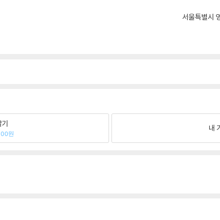
서울특별시 영
팔기
내 
700원