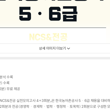
상세 이미지 더보기
 분석 수록
) 수록
회분) 무료 제공
급 NCS&전공 실전모의고사 4+3회분』은 한국농어촌공사 5ㆍ6급 채용을 대비
 2회분과 전공(경영학ㆍ경제학ㆍ법학ㆍ행정학ㆍ토목학) 2회분으로 구성한 모의