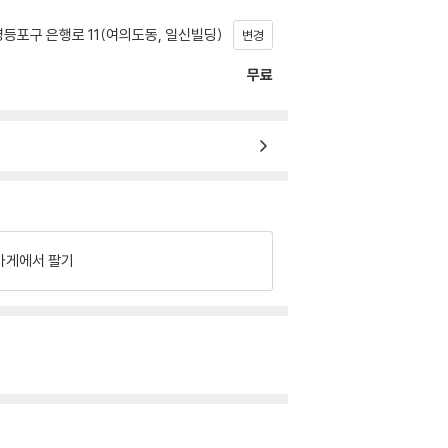
등포구 은행로 11(여의도동, 일신빌딩)
변경
무료
가게에서 팔기