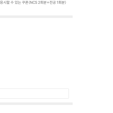
시할 수 있는 쿠폰(NCS 2회분+전공 1회분)