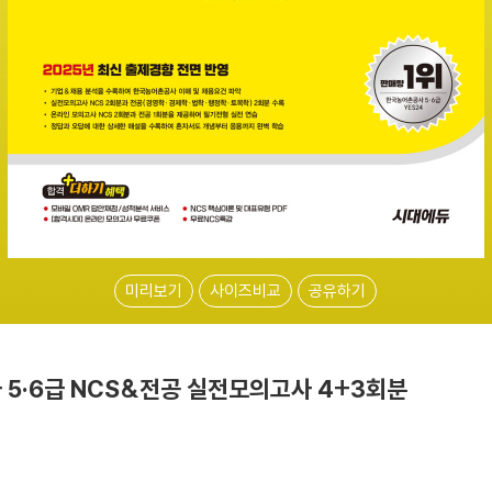
미리보기
사이즈비교
공유하기
 5·6급 NCS&전공 실전모의고사 4+3회분