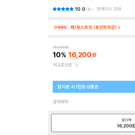
10.0
판매지수
258
8
펜/포스트잇 (포인트차감)
구매혜택
18,000
원
10
16,200
YES포인트
앱 다운 시 1천원 상품권
결제혜택
종이책
16,200