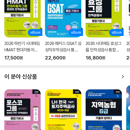
2026 하반기 시대에듀
2026 해커스 GSAT 삼
2026 시대에듀 효성그
2
HMAT 현대자동차그
성직무적성검사 통합
룹 인적성검사 통합기
성
룹 인적성검사 통합기
기본서 최신기출유형
본서
모
17,500
22,600
16,800
2
원
원
원
본서
+실전모의고사 (수리/
추리)
이 분야 신상품