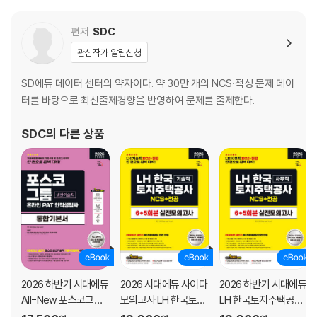
OMR 답안카드
편저
SDC
관심작가 알림신청
SD에듀 데이터 센터의 약자이다. 약 30만 개의 NCS·적성 문제 데이
터를 바탕으로 최신출제경향을 반영하여 문제를 출제한다.
SDC
의 다른 상품
2026 하반기 시대에듀
2026 시대에듀 사이다
2026 하반기 시대에듀
All-New 포스코그룹
모의고사 LH 한국토지
LH 한국토지주택공사
온라인 PAT 생산기술
주택공사 기술직 NCS
사무직 NCS&전공 실