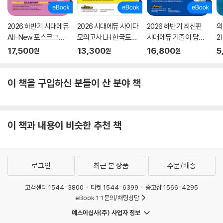
2026 하반기 시대에듀
2026 시대에듀 사이다
2026 하반기 최신판
의
All-New 포스코그룹
모의고사 LH 한국토지
시대에듀 기출이 답이
2
온라인 PAT 생산기술
주택공사 기술직 NCS
다 NCS 지역농협 6급
17,500
13,300
16,800
5
원
원
원
직 통합기본서
+전공
필기시험
이 책을 구입하신 분들이 산 분야 책
이 책과 내용이 비슷한 추천 책
로그인
최근 본 상품
주문/배송
고객센터 1544-3800
티켓 1544-6399
중고샵 1566-4295
eBook 1:1문의/채팅상담
예스이십사(주) 사업자 정보