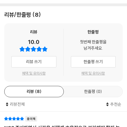
한국농어촌공사는 5ㆍ6급 합격을 위해 시대에듀에서는 채용을 대비하여
리뷰/한줄평
8
한국농어촌공사는 5ㆍ6급 맞춤형 문제로 구성한 『2026 최신판 시대에
듀 한국농어촌공사 5ㆍ6급 NCS&전공 실전모의고사 4+3회분』을 출간
하였다. 가장 최근의 출제 경향을 반영하여 NCS(공통+자원관리능력/기
리뷰
한줄평
술능력) 2회분과 전공(경영학ㆍ경제학ㆍ법학ㆍ행정학ㆍ토목학) 2회분
10.0
첫번째 한줄평을
으로 구성한 모의고사 4회분을 수록해 실제 시험 전 최종 마무리 연습을
남겨주세요.
할 수 있도록 하였다. 또한 상세한 해설을 수록하여 혼자서도 학습이 가능
하도록 하였으며, 온라인 모의고사를 무료로 응시할 수 있는 쿠폰(NCS 2
리뷰 쓰기
한줄평 쓰기
회분+전공 1회분)을 제공하여 한국농어촌공사는 5ㆍ6급 문제 유형에 대
한 연습과 함께 자신의 실력을 마무리 점검할 수 있도록 하였다.
혜택 및 유의사항
혜택 및 유의사항
리뷰
8
한줄평
0
리뷰전체
추천순
종이책