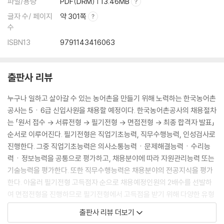
파일/용량
PDF(DRM) | 13.46MB
글자 수/ 페이지
약 301쪽
수
ISBN13
9791143416063
출판사 리뷰
누구나 일하고 살아갈 수 있는 농어촌을 만들기 위해 노력하는 한국농어촌
공사는 5ㆍ6급 신입사원을 채용할 예정이다. 한국농어촌공사의 채용절차
는 「원서 접수 → 서류전형 → 필기전형 → 면접전형 → 최종 합격자 발표」
순서로 이루어진다. 필기전형은 직업기초능력, 직무수행능력, 인성검사로
진행한다. 그중 직업기초능력은 의사소통능력ㆍ문제해결능력ㆍ수리능
력ㆍ정보능력을 공통으로 평가하고, 채용분야에 따라 자원관리능력 또는
기술능력을 평가한다. 또한 직무수행능력은 채용분야의 전공지식을 평가
한다. 아울러 필기전형 고득점자 순으로 채용예정인원의 2배수를 선발하
여 면접전형을 진행하므로 필기전형에서 고득점을 받기 위해 다양한 유형
에 대한 폭넓은 학습과 문제풀이능력을 높이는 등 철저한 준비가 필요하
출판사 리뷰 더보기
다.