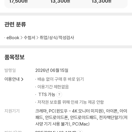
17,500
13,300
13,300
원
원
원
직 통합기본서
+전공
전모의고사 6+5회분
관련 분류
eBook
수험서
취업/상식/적성검사
품목정보
발행일
2026년 06월 15일
이용안내
배송 없이 구매 후 바로 읽기
이용기간 제한없음
TTS 가능
저작권 보호를 위해 인쇄 기능 제공 안함
지원기기
크레마, PC(윈도우 - 4K 모니터 미지원), 아이폰, 아이
패드, 안드로이드폰, 안드로이드패드, 전자책단말기(저
사양 기기 사용 불가), PC(Mac)