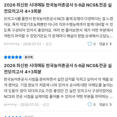
2026 최신판 시대에듀 한국농어촌공사 5·6급 NCS&전공 실
전모의고사 4+3회분
모의고사를 풀면서 한국농어촌공사 NCS 출제 유형이 다양하다는 걸 느꼈
어요. 특히 직업기초능력뿐만 아니라 직무수행능력까지 함께 대비할 수 있
도록 구성되어 있어서 좋았어요. 여러 번 풀어보면서 제가 어떤 부분에서
약한지 파악할 수 있었거든요.각 문제마다 해설이 정말 상세해서 오답노트
를 따로 만들 필요가 없었어요. 단순히 정답만 알려주는 게 아니라, 왜 정답
l*******y
2026.07.07.
신고
0
댓글
0
인지, 다른 보기
종이책
2026 최신판 시대에듀 한국농어촌공사 5·6급 NCS&전공 실
전모의고사 4+3회분
한국농어촌공사 시험을 준비하면서 실전 감각을 익히고 싶어서 이 책을 보
게 됐어요. 기업 정보가 처음에 나와 있어서 공사에 대한 이해도를 높이는
데 도움이 많이 되더라고요.가장 좋았던 건 실전 모의고사 구성이었어요.
NCS와 전공 시험을 실제처럼 풀어볼 수 있어서 약한 부분을 파악하는 데
효과적이었어요. 특히 온라인 모의고사도 제공되어서 추가로 연습하고 마
a*****y
2026.07.02.
신고
0
댓글
0
무리 점검을 할