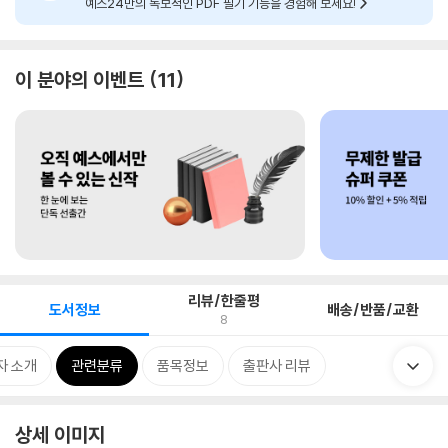
예스24만의 독보적인 PDF 필기 기능을 경험해 보세요!
이 분야의 이벤트
11
리뷰/한줄평
도서정보
배송/반품/교환
8
자 소개
관련분류
품목정보
출판사 리뷰
상세 이미지