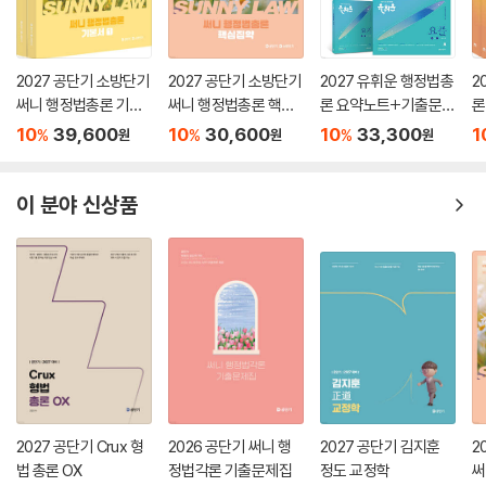
035 생물학적 범죄원인의 발전 54
036 아이젠크의 성격이론 54
037 뇌 구조 및 기능과 범죄 56
2027 공단기 소방단기
2027 공단기 소방단기
2027 유휘운 행정법총
2
038 뇌신경과학 57
써니 행정법총론 기본
써니 행정법총론 핵심
론 요약노트+기출문제
론
서
집약
(요.플.)
기
039 행동유전학과 범죄 59
10
39,600
10
30,600
10
33,300
1
%
%
%
원
원
원
040 분자유전학과 범죄 60
이 분야 신상품
09 심리･성격적 범죄원인론 62
041 정신역동적 이론 62
042 행동(학습)이론: 왓슨, 스키너, 반두라 64
043 인지발달이론(cognitive theory) 65
044 성격특성과 범죄원인 67
045 정신병리적 결함과 범죄 69
046 인간본성에 관한 경험적 연구 71
10 사회과정(미시적) 범죄원인론 72
047 사회과정이론과 사회구조이론 72
2027 공단기 Crux 형
2026 공단기 써니 행
2027 공단기 김지훈
2
048 서덜랜드(Sutherland)의 차별적 접촉이론 72
법 총론 OX
정법각론 기출문제집
정도 교정학
써