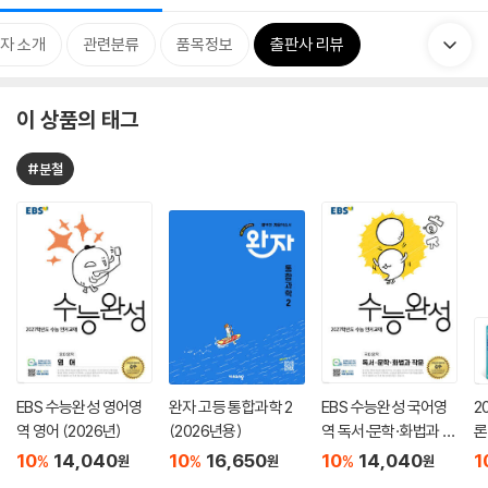
자 소개
관련분류
품목정보
출판사 리뷰
이 상품의 태그
#분철
EBS 수능완성 영어영
완자 고등 통합과학 2
EBS 수능완성 국어영
2
역 영어 (2026년)
(2026년용)
역 독서·문학·화법과 작
론
문 (2026년)
(
10
14,040
10
16,650
10
14,040
1
%
%
%
원
원
원