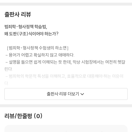
036 아이젠크의 성격이론 54
037 뇌 구조 및 기능과 범죄 56
출판사 리뷰
038 뇌신경과학 57
039 행동유전학과 범죄 59
범죄학･형사정책 학습법,
040 분자유전학과 범죄 60
왜 도판(구조)식이어야 하는가?
09 심리･성격적 범죄원인론 62
［범죄학･형사정책 수험생의 하소연］
041 정신역동적 이론 62
－용어가 어렵고 확실하지 않고 애매하다.
042 행동(학습)이론: 왓슨, 스키너, 반두라 64
－설명을 들으면 쉽게 이해되는 듯 한데, 막상 시험장에서는 여전히 헷갈
043 인지발달이론(cognitive theory) 65
린다.
044 성격특성과 범죄원인 67
－범죄학의 학문적 특성을 이해하고, 효율적으로 대응해야 하는 이유이
045 정신병리적 결함과 범죄 69
다.
046 인간본성에 관한 경험적 연구 71
출판사 리뷰 더보기
［범죄학･형사정책이 어렵게 느껴지는 이유］
10 사회과정(미시적) 범죄원인론 72
－범죄학･형사정책 이론은 우리 일상에서 생각하는 우리의 상식을 벗어
047 사회과정이론과 사회구조이론 72
나지 않는다.
리뷰/한줄평
0
048 서덜랜드(Sutherland)의 차별적 접촉이론 72
－다만, 우리가 가지고 있는 범죄상식을 연구자들이 과학적으로 옷을 입
049 버제스(Burgess)와 에이커스(Akers)의 차별적강화(사회학습이
혔을 뿐이다.
론) 74