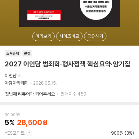
미리보기
사이즈비교
공유하기
소득공제
분철
2027 이언담 범죄학·형사정책 핵심요약·암기집
이언담
저
아담아카데미
2026.05.15.
첫번째 리뷰어가 되어주세요
판매지수
450
30,000
원
5
28,500
YES포인트
900원 (3%)