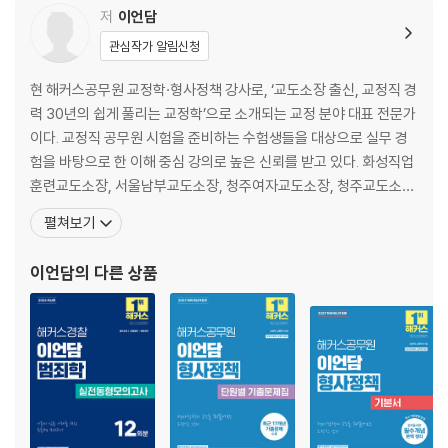
011 공식범죄통계연구 27
저
이언담
012 공식범죄통계의 문제: 암수범죄의 이해 28
관심작가 알림신청
013 실험적 방법 29
014 참여적 관찰법(현장조사) 29
현 해커스공무원 교정학·형사정책 강사로, ‘교도소장 출신, 교정직 경
015 사례조사 30
력 30년의 쉽게 풀리는 교정학’으로 소개되는 교정 분야 대표 전문가
016 표본집단조사 30
이다. 교정직 공무원 시험을 준비하는 수험생들을 대상으로 실무 경
017 추행조사(Follow－up Study) 31
험을 바탕으로 한 이해 중심 강의로 높은 신뢰를 받고 있다. 화성직업
훈련교도소장, 서울남부교도소장, 청주여자교도소장, 청주교도소장
03 범죄원인의 설명 32
등을 역임했으며, 법무부 의료과장과 사회복귀과장을 거쳐 사회복귀
펼쳐보기
018 범죄원인에 대한 다양한 시각 32
과장을 역임한 교정학 박사이다. 또한 가천대학교 경찰행정학과 겸임
019 범죄원인의 설명 32
교수, 법무연수원 교수, 사법연수원 형사정책 강의 등에서 강의해왔
이언담
의 다른 상품
다. 주요 저서로 『해커스공무원 이언담 교정학 기본서』, 『해커
04 고전주의 범죄학 34
020 고전주의 범죄학의 전개 34
021 신(현대) 고전주의 36
05 범죄피해자론 37
022 피해자와 피해자학 37
023 범죄피해자 분류 38