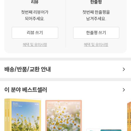
－우리는 옳고 그른 것을 고르고, 틀린 것을 찾아내는 데는 능숙하지만, 모
리뷰
한줄평
050 사회통제이론의 관점 76
두 맞는 것 중에 그 차이를 찾아내는 것은 쉬운 일이 아니다.
051 사회통제이론의 전개 76
첫번째 리뷰어가
첫번째 한줄평을
－그것이 범죄학이 쉬운 듯 하면서 어려운 이유이다.
052 사이크스(Sykes)와 맛차(Matza)의 표류이론(중화기술) 78
되어주세요.
남겨주세요.
053 허쉬(Hirschi,1969)의 사회통제이론 79
［도판식 학습법］
054 갓프레드슨(Gottfredson)과 허쉬(Hirschi)의 범죄일반이론=자
리뷰 쓰기
한줄평 쓰기
－처음부터 연구자와 이론을 이해하고 그 이론을 비교해가는 학습법을 말
기통제이론(자기통제력+범죄기회 통합) 80
한다.
혜택 및 유의사항
혜택 및 유의사항
055 낙인이론: 상징적 상호작용론, 악의 극화, 충족적 자기예언 성취 81
－한 장의 종이위에 연구자와 이론, 이론과 이론을 뼈대삼아 상호연계 및
비교학습이가능하도록 한 것이 도판식 학습법이다.
07 초기실증주의 범죄학 46
027 초기실증주의 개관 46
배송/반품/교환 안내
［기대효과］
028 실증주의 등장 배경 46
－기본강의 7일째: 도판(전체 범죄학의 구조)을 완전히 이해하고 암기할
029 이탈리아 초기실증주의 47
수 있다.
030 프랑스의 초기 범죄사학적 실증주의(뒤,따,라,케,게) 48
이 분야 베스트셀러
－강의종료 후에, 복습이 필요없을 만큼 전체를 꿰뚫어보고, 자신이 부족
031 독일과 오스트리아 50
한 부분을 골라서 집중학습 할 수 있다.
08 생물학적 범죄원인론 51
(범죄)교정학박사 이언담
032 고링과 후튼의 신체적 특징과 범죄 51
033 체형과 범죄 52
034 유전과 범죄 53