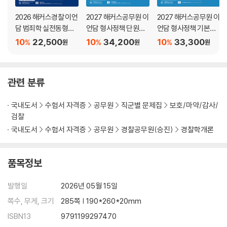
024 범죄피해설명이론 39
2026 해커스경찰 이언
2027 해커스공무원 이
2027 해커스공무원 이
담 범죄학 실전동형모
언담 형사정책 단원별
언담 형사정책 기본서
06 범죄피해자 보호와 법제 42
의고사
기출문제집(보호직, 교
(보호직, 교정직 9·7
10
22,500
10
34,200
10
33,300
%
%
%
원
원
원
025 범죄피해자보호법의 전개 42
정직 9급·7급)
급)
026 소송촉진법상 배상명령 44
관련 분류
07 초기실증주의 범죄학 46
027 초기실증주의 개관 46
국내도서
수험서 자격증
공무원
직군별 문제집
보호/마약/감사/
028 실증주의 등장 배경 46
검찰
029 이탈리아 초기실증주의 47
국내도서
수험서 자격증
공무원
경찰공무원(승진)
경찰학개론
030 프랑스의 초기 범죄사학적 실증주의(뒤,따,라,케,게) 48
031 독일과 오스트리아 50
품목정보
08 생물학적 범죄원인론 51
032 고링과 후튼의 신체적 특징과 범죄 51
발행일
2026년 05월 15일
033 체형과 범죄 52
쪽수, 무게, 크기
285쪽 | 190*260*20mm
034 유전과 범죄 53
ISBN13
9791199297470
035 생물학적 범죄원인의 발전 54