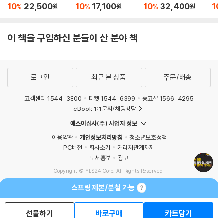
049 버제스(Burgess)와 에이커스(Akers)의 차별적강화(사회학습이
집
10
22,500
10
17,100
10
32,400
1
%
%
%
원
원
원
론) 74
050 사회통제이론의 관점 76
이 책을 구입하신 분들이 산 분야 책
051 사회통제이론의 전개 76
052 사이크스(Sykes)와 맛차(Matza)의 표류이론(중화기술) 78
053 허쉬(Hirschi,1969)의 사회통제이론 79
054 갓프레드슨(Gottfredson)과 허쉬(Hirschi)의 범죄일반이론=자
로그인
최근 본 상품
주문/배송
기통제이론(자기통제력+범죄기회 통합) 80
055 낙인이론: 상징적 상호작용론, 악의 극화, 충족적 자기예언 성취 81
고객센터 1544-3800
티켓 1544-6399
중고샵 1566-4295
eBook 1:1문의/채팅상담
11 비범죄화와 다이버전 84
예스이십사(주) 사업자 정보
056 비범죄화 84
이용약관
개인정보처리방침
청소년보호정책
057 다이버전(diversion, 절차적 전환) 85
PC버전
회사소개
거래처관계자께
도서홍보
광고
12 회복주의 사법 86
Copyright © YES24 Corp. All Rights Reserved.
058 응징적 패러다임과 회복주의 패러다임 비교 86
MATOM13
스프링 제본/분철 가능
059 회복적 사법의 의의와 배경(공동체적 사법, 합리적 사법, 적극적 사
법) 86
선물하기
바로구매
카트담기
060 회복주의 사법의 적용대상과 유형 88