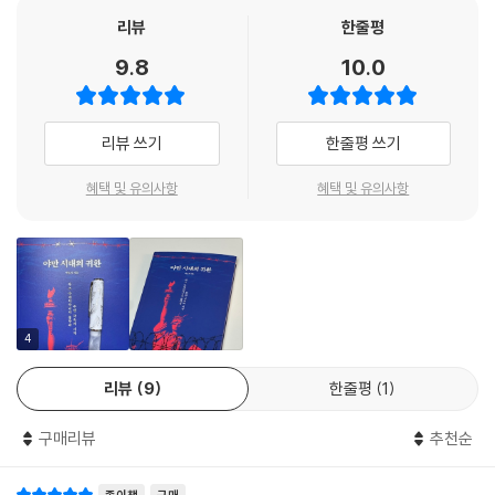
의 실물경제를 지탱하던 제조업의 쇠락과 트럼프의 콘크리트 지지층인 ‘러
리뷰
한줄평
스트 벨트’의 형성이라는 치명적인 대가를 치러야 했다. 산업의 퇴조는 극
9.8
10.0
심한 빈부 격차와 중산층의 붕괴를 초래했고, 제국을 유지하기 위한 천문
학적인 비용 부담은 내부의 불만을 증폭시켰다. 여기에 2008년의 세계 공
황, 2010년대 초반 실물경제 초강대국으로 중국의 부상, 이라크·아프가니
리뷰 쓰기
한줄평 쓰기
스탄에서 미국의 패배, 트럼프형 신보호주의의 등장, 2022년 러시아의 우
크라이나 침공 등이 맞물리며 미국의 일극 체제는 종말을 고하게 되었다.
혜택 및 유의사항
혜택 및 유의사항
게다가 상당수 미국인들의 입장에서 ‘돈 먹는 하마’인 ‘패권 비지니스 모
델’은 소득에 비해 낭비성이 지나쳐 경제성이 떨어진다. 하위 동반 국가들
까지 챙겨야 하는 패권 국가보다 그냥 자국의 이해만 챙기는 보통 열강 미
국을 원하는 것이다.
4
바로 이때 출현한 것이 트럼프다. 트럼프주의는 세계화 과정에서 철저히
리뷰
9
한줄평
1
소외된 미국 하층 노동 계급의 분노와 인종주의적 편견이 결합된 우익 포
퓰리즘의 결정체다. 무엇보다 트럼프주의의 본질은 국제 사회의 ‘규범’과
구매리뷰
추천순
‘동맹’이라는 거추장스러운 외피를 벗어던지고, 오직 단기적인 자국 이익
만을 추구하는 극단적인 ‘미국 제일주의’에 있다. 이는 그동안 미국이 표방