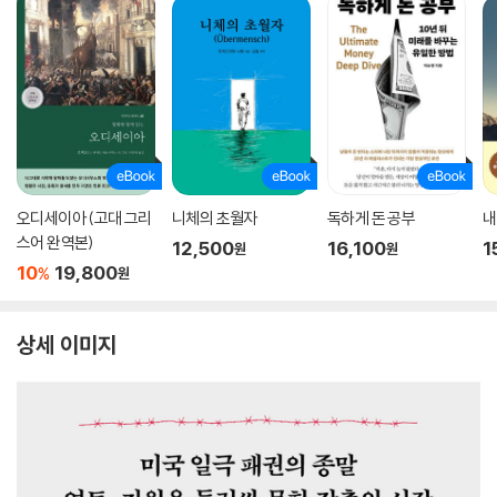
오디세이아 (고대 그리
니체의 초월자
독하게 돈 공부
내
스어 완역본)
12,500
16,100
1
원
원
10
19,800
%
원
상세 이미지