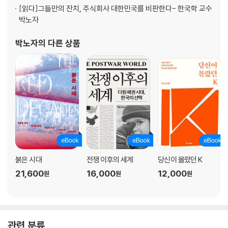
는 있는가? | 교류의 힘 | 작은 희망
[읽다]
그들만의 잔치, 주식회사 대한민국를 비판한다- 한국학 교수
박노자
5장 과거가 다시 돌아오지 않도록
박노자
의 다른 상품
제국의 주요 상품, 무기 | 글로벌 민족주의 시대 | 미국의 고립주의 전통 |
중국의 ‘미국 시대’의 종언 | 경쟁에서 이길 수 있을까? | 중국은 미국의 미
래? | 장기적인 적대적 공존 | 가장 본질적인 차이 | 21세기 혁명의 모습 |
‘포스트 서구 세계’가 온다 | 학술에서 ‘그레이트 아메리카’ | “모든 건 미국
탓이야” | 쇠약해지는 야수의 발악 | 좀 더 큰 목표를 향하여
나가는 말: 관리자 국가 시대, 민주주의를 어떻게 지킬 것인가?
붉은 시대
전쟁 이후의 세계
당신이 몰랐던 K
21,600
16,000
12,000
원
원
원
관련 분류