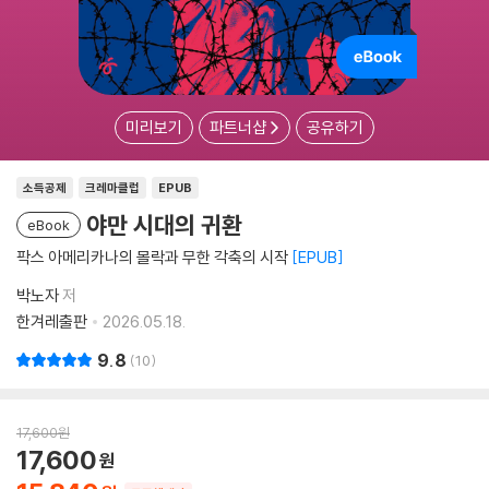
미리보기
파트너샵
공유하기
소득공제
크레마클럽
EPUB
야만 시대의 귀환
eBook
팍스 아메리카나의 몰락과 무한 각축의 시작
EPUB
박노자
저
한겨레출판
2026.05.18.
9.8
10
17,600
원
17,600