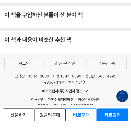
오랜 시간 대한민국에게 미국은 단순한 우방을 넘어 ‘세계’ 그 자체였다. 해
방 이후 우리가 마주한 기술과 과학, 기독교에서 서구적 마르크스주의에
이 책을 구입하신 분들이 산 분야 책
이르기까지, 거의 모든 지적·물적 토양은 미국이라는 필터를 거쳐 수용되
었다. 미국은 곧 문명이었고 그 질서에 순응하는 것이 유일한 생존 전략인
시절이 있었다.
이 책과 내용이 비슷한 추천 책
그러나 팍스 아메리카나의 황혼과 함께 이 일방적 의존도 저물고 있다. 세
계가 포스트 서구 시대로 선회하는 지금, 우리 역시 ‘포스트 미국 시대’를
향한 점진적이고도 담대한 이행을 준비해야 한다. 미국은 여전히 핵심적인
로그인
최근 본 상품
주문/배송
변수지만, 이제는 우리의 발전을 견인하는 엔진이기보다 때로는 거액의 투
자를 강요하거나 자국 우선주의로 우리를 옥죄는 불확실한 리스크로 작용
고객센터 1544-3800
티켓 1544-6399
중고샵 1566-4295
하고 있기 때문이다.
eBook 1:1문의/채팅상담
예스이십사(주) 사업자 정보
이 거대한 전환기의 길목에서 박노자 교수는 대한민국이 취해야 할 생존과
발전 전략을 구체적으로 제안한다. 우선 안보의 패러다임을 ‘자립’과 ‘지
이용약관
개인정보처리방침
청소년보호정책
PC버전
회사소개
거래처관계자께
역’으로 재편해야 한다. 역설적이게도 고립주의를 표방하는 트럼프 행정부
도서홍보
광고
의 등장은 전시작전권 환수를 완수할 수 있는 적기일 수 있다. 미국의 개입
선물하기
원클릭구매
바로구매
카트담기
Copyright © YES24 Corp. All Rights Reserved.
에만 전적으로 의존하는 수동적 자세에서 벗어나 자주국방의 토대를 다지
MATOM15
고, 중국·러시아·북한과의 관계를 적대적 단절에서 호의적 공존으로 회복