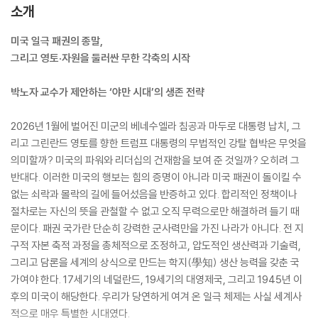
소개
미국 일극 패권의 종말,
그리고 영토·자원을 둘러싼 무한 각축의 시작
박노자 교수가 제안하는 ‘야만 시대’의 생존 전략
2026년 1월에 벌어진 미군의 베네수엘라 침공과 마두로 대통령 납치, 그
리고 그린란드 영토를 향한 트럼프 대통령의 무법적인 강탈 협박은 무엇을
의미할까? 미국의 파워와 리더십의 건재함을 보여 준 것일까? 오히려 그
반대다. 이러한 미국의 행보는 힘의 증명이 아니라 미국 패권이 돌이킬 수
없는 쇠락과 몰락의 길에 들어섰음을 반증하고 있다. 합리적인 정책이나
절차로는 자신의 뜻을 관철할 수 없고 오직 무력으로만 해결하려 들기 때
문이다. 패권 국가란 단순히 강력한 군사력만을 가진 나라가 아니다. 전 지
구적 자본 축적 과정을 총체적으로 조정하고, 압도적인 생산력과 기술력,
그리고 담론을 세계의 상식으로 만드는 학지(學知) 생산 능력을 갖춘 국
가여야 한다. 17세기의 네덜란드, 19세기의 대영제국, 그리고 1945년 이
후의 미국이 해당한다. 우리가 당연하게 여겨 온 일극 체제는 사실 세계사
적으로 매우 특별한 시대였다.