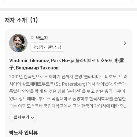
철하게 통찰해야 한다. 신간 『야만 시대의 귀환』은 미국 패권의 태동부터
성장, 그리고 현재의 균열에 이르기까지의 역사를 정교하게 해부한다. 세
팍스 아메리카나의 황금기, 1945~1955 | 반공주의 이데올로기의 산파 |
계의 경찰이자 주요 사상의 중심지였던 미국이 어떤 과정을 거쳐 영향력을
제국의 자충수들 | 특별한 시대의 종말 | 위기 대처법: 닉슨 모델 | 인권 부
저자 소개
1
상실하고 있는지, 그 공백을 메우기 위한 열강들의 합종연횡은 어떻게 전
재의 외교 | 적대적 공생의 역사 | 홀로코스트의 기억 | 필연의 실패 | ‘빈
개될 것인지를 명쾌하게 제시한다. 전 세계는 포스트 서구 시대로 나아가
민’들의 애국주의 | 상징 자본 축적의 논리
고 있다. 독자들은 이 책을 통해 ‘포스트 아메리카나(Post American
저
박노자
a)’를 살아갈 필수적인 인사이트를 얻을 수 있다. 덕분에 거대한 전환의 길
3장 트럼프는 왜 이럴까
관심작가 알림신청
목에서 길을 잃지 않고 미래를 설계하고자 하는 독자에게 이 책은 정밀한
나침반이 되어 줄 것이다.
옐친의 그림자 | 오랜 역사의 산물 | 미국 노동자의 선택 | 보편 시대의 종말
Vladimir Tikhonov, Park No-ja,블라디미르 티호노프, 朴露
| 두 극우의 공통점 | 이민자의 나라 | 광의의 파시스트 | ‘배신’의 계보 | 미
子, Владимир Тихонов
국의 고르바초프? | 패권의 가격 | 러시아 간첩? | 트럼프주의라는 심적 안
2001년 한국인으로 귀화하기 전까지 본명 '블라디미르 티호노프'. 러
식처 | 국가의 자살 | 미래가 될 과거 | ‘딜’ 외교의 실패 | 오바마와 바이든
시아의 상트페테르부르크(St. Petersburg)에서 태어났다. 한국과
의 계승자
특별한 인연을 맺게 된 것은 영화 [춘향전]을 보고 받은 충격 때문이
었다. 상트페테르부르크 국립대학교 동방학부 한국사학과를 졸업한
4장 이스라엘 너는 누구냐
그는 이후 모스크바 국립대학교에서 고대 한국의 가야사에 대한 연구
로 박사학위를 받았다. 모스크바 국립대학교, 러시아 국립 인문대학
펼쳐보기
유대인 지배론 | ‘유대인 사회주의 운동’ 흥망사 | 소련과 시온주의 | 시온주
교 강사를 거쳐 학생과 강사의 신분으로 한국에서 대학 생활을 보냈
의: 종족적 민족주의의 폐쇄회로 | 소수자 혐오에 대하여 | 반유대주의 없
던 그는 '박노자'라는 이름으로 한국에 귀화한다. 박노자를 '한국인보
박노자
인터뷰
는 사회? | 소수자의 동화 | 적대적 타자의 이미지 | 하마스에 대하여 | 미래
다 한국을 더 잘 아는 외국인', 이라고들 한