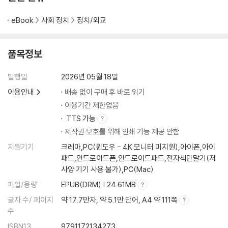
eBook
사회 정치
정치/외교
품목정보
발행일
2026년 05월 18일
이용안내
배송 없이 구매 후 바로 읽기
이용기간 제한없음
TTS 가능
저작권 보호를 위해 인쇄 기능 제공 안함
지원기기
크레마,PC(윈도우 - 4K 모니터 미지원),아이폰,아이
패드,안드로이드폰,안드로이드패드,전자책단말기(저
사양 기기 사용 불가),PC(Mac)
파일/용량
EPUB(DRM) | 24.61MB
글자 수/ 페이지
약 17.7만자, 약 5.1만 단어, A4 약 111쪽
수
ISBN13
9791172134273