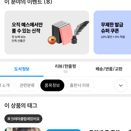
이 분야의 이벤트
8
리뷰/한줄평
도서정보
배송/반품/교환
10
 소개
관련분류
품목정보
출판사 리뷰
이 상품의 태그
#크레마클럽에있어요