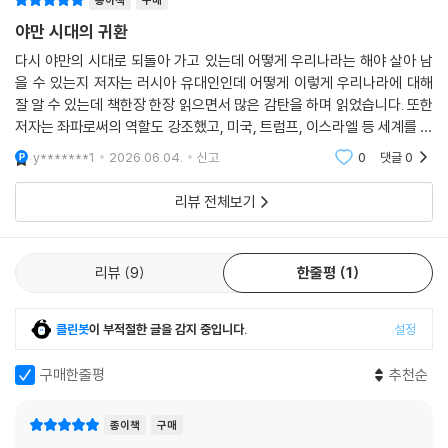
종이책
구매
해 온 보편적 가치와 외교적 신뢰를 스스로 파괴하는 행위다. 고율 관세 부
과와 무리한 투자 강요, 인권 및 기후 관련 66개 국제기구와 협약 탈퇴, 방
야만 시대의 귀환
위비 분담금 압박, 대외 원조 중단, 강경한 이민 정책, 언론 탄압 등 트럼프
다시 야만의 시대로 되돌아 가고 있는데 어떻게 우리나라는 해야 살아 남
행정부의 기행에 가까운 정책들이 대표적인 예다.
을 수 있는지 저자는 러시아 유대인인데 어떻게 이렇게 우리나라에 대해
잘 알 수 있는데 책한장 한장 읽으면서 많은 감탄을 하며 읽었습니다. 또한
저자는 트럼프에게서 고르바초프와 옐친의 그림자를 보았다. 옐친 역시 러
저자는 좌파로써의 역할도 강조했고, 미국, 트럼프, 이스라엘 등 세계를 바
시아 제일주의를 외쳤고 고르바초프는 “사회주의를 다시 위대하게”를 외
라보는 눈이 너무 좋았습니다.
y*******1
2026.06.04.
신고
0
댓글
0
쳤다. 그 추진 주요 동력은 제국 유지 비용의 축소였는데 이는 결국 제국의
몰락을 재촉했다.
리뷰 전체보기
만약 “미국을 다시 위대하게”를 내세우는 트럼프주의가 고착된다면 미국
은 내부적으로는 극한의 양극화와 정치적 내란 상태에 직면할 것이고, 대
리뷰
9
한줄평
1
외적으로는 국제 질서를 교란하는 ‘예측 불가능한 깡패 국가’로 전락할 것
이다. 무엇보다 비극적인 점은, 미국 패권의 몰락이 평화로운 다극 체제로
클린봇
이 부적절한 글을 감지 중입니다.
설정
의 전환이 아니라, 힘의 논리만이 지배하며 무제한 각축을 벌이는 ‘야만의
시대’를 여는 서막이라는 사실이다.
구매한줄평
추천순
자국의 이익과 생존만이 우선되는 포스트 아메리카나 앞에서
종이책
구매