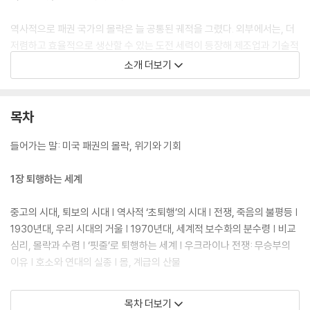
역사적으로 패권 국가의 몰락은 늘 공통된 궤적을 그렸다. 외부에서는, 더
저렴하고 효율적으로 생산할 수 있는 도전 세력이 등장해 제조업과 기술적
우위를 무너뜨린다. 내부에서는, 누적된 불만을 더 이상 억제하기 힘들어
소개 더보기
진다. 게다가 기존 집권층은 여기에 제대로 대응하지 못하고 어설픈 시도
는 상황을 더 악화시킨다. 지금의 미국은 이 모든 징후를 고스란히 드러내
고 있다. 물론 막강한 군사적 네트워크와 금융 시장에서의 영향력은 당분
목차
간 더 지속되겠지만 분명 예전 같지 않을 것이다. 특별했던 패권의 시대가
저물고 세계사는 다시 ‘기존 궤도’로 귀환하고 있다. 영토와 자원을 둘러싼
들어가는 말: 미국 패권의 몰락, 위기와 기회
열강들의 무제한 각축, 즉 ‘야만의 시대’가 다시 시작되는 것이다. 이 패권
의 공백기에서 우리는 어떻게 살아남아야 할까?
1장 퇴행하는 세계
‘팍스 아메리카나(Pax Americana)’의 위기는 곧 미국과 동반 국가인 대
중고의 시대, 퇴보의 시대 | 역사적 ‘초퇴행’의 시대 | 전쟁, 죽음의 불평등 |
한민국의 위기이기도 하다. 하지만 소련 출신 지식인으로 냉철한 외부자의
1930년대, 우리 시대의 거울 | 1970년대, 세계적 보수화의 분수령 | 비교
시선과 뜨거운 내부자의 비판 정신으로 한국 사회와 세계사의 이면을 날카
심리, 몰락과 수렴 | ‘핏줄’로 퇴행하는 세계 | 우크라이나 전쟁: 무승부의
롭게 분석해 온 박노자 교수는 이 불확실성의 시대를 ‘위기’인 동시에 거대
이유 | 호소와 연대의 실종 | 몸, 계급의 산물
한 ‘기회’라고 역설한다. 우리가 이 기회를 포착하기 위해서는 감상적인 친
미나 맹목적인 반미를 넘어, 미국 패권의 계보와 그 쇠락의 메커니즘을 냉
2장 미국은 왜 그럴까
목차 더보기