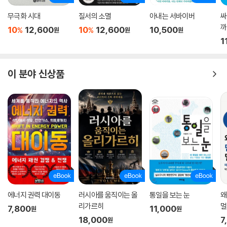
전쟁을 불러왔다는 데 있다. 전간기(戰間期, 1918~1939)에 누적된 모
무극화 시대
질서의 소멸
아내는 서바이버
싸
순이 제2차 세계대전을 초래한 것처럼, 앞으로 펼쳐질 글로벌 무한 각축은
까
10
12,600
10
12,600
10,500
%
%
원
원
원
신자유주의 파산, 기후 붕괴와 맞물려 또 다른 대규모 전쟁을 불러올 수 있
1
다.
이미 세계는 반도체, 에너지, 희토류 등 전략 자원을 둘러싼 ‘경제 전쟁’을
이 분야 신상품
넘어 실제적인 군사적 대치 국면으로 빠르게 이동하고 있다. 우리는 규범
에 의한 통제가 사라진 빈자리에 ‘힘이 곧 정의’가 되는 시대 한가운데에 서
있다. 과거에 세계 경찰을 자임해 왔던 미국은 이제 체면을 차릴 것도 없이
그저 세계를 주무르고 있는 여러 조폭 조직의 하나로 그 위상을 재정리하
고 있다. 과연 우리는 과거와 같은 방식으로 미국에 전적으로 의존할 수 있
을까? 미국에게 동맹의 가치가 더 이상 예전 같지 않다면, 한국 역시 한미
동맹에 대한 무조건적 의존에서 벗어나야 한다. 이제 우리의 지정학적 위
치와 외교적 태도를 근본적으로 재고해야 할 때인 것이다.
동맹은 없고 거래만 남은 세상,
에너지 권력 대이동
러시아를 움직이는 올
통일을 보는 눈
왜
미국 제일주의의 호구가 되지 않으려면?
리가르히
멀
7,800
11,000
원
원
18,000
7
원