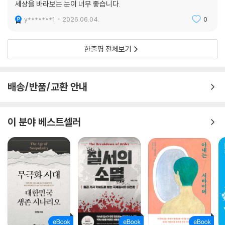
세상을 바라보는 눈이 너무 좋습니다.
영토와 자원을 둘러싼 열강들의 부단한 경쟁은 본래 자본주의 세계 체제에
서 일반적인 상황이다. 여기에는 국제 사회를 지탱하던 최소한의 법적 합
y*******1
2026.06.04.
0
의나 인권이라는 보편적 규범은 더 이상 작동하지 않는다. 과거 냉전 시기
나 유일 패권 시기에는 최소한 강대국들 사이의 명문화된 규칙이나 패권국
한줄평 전체보기
의 강력한 중재가 분쟁을 억제하는 역할을 했다. 그러나 그 중재자가 사라
지고 패권 공백이 넓어지는 현재, 각국은 오직 자국의 생존과 이익만을 위
해 수단과 방법을 가리지 않는 정글의 법칙 속으로 빠져들고 있다. 이러한
배송/반품/교환 안내
정세를 보여 주는 가장 대표적인 사례가 러시아의 우크라이나 침공이다.
주권 국가의 영토를 무력으로 침범하고 병합하려는 행위는 19세기 제국주
의 시대의 유산이었으나 오늘날 다시금 현실의 위협이 되었다.
이 분야 베스트셀러
또한 가자 지구에서 벌어지는 참혹한 인명 살상과 이를 저지하지 못하는
국제 사회의 무능은 인권과 인도주의라는 가치가 얼마나 쉽게 폐기될 수
있는지를 증명한다.
더 큰 문제는 전 세계적 경기 하락 국면에 패권 이동, 즉 열강 사이의 싸움
까지 겹치면 최악의 반동 정치가 판을 치게 된다는 점이다. 이탈리아와 네
덜란드, 핀란드 그리고 미국 등에서 초강경 우파가 집권한 것도 위기의 한
징후다. 또 다른 우려는 세계적 경기 하락 국면에서 누적된 모순은 결국 큰