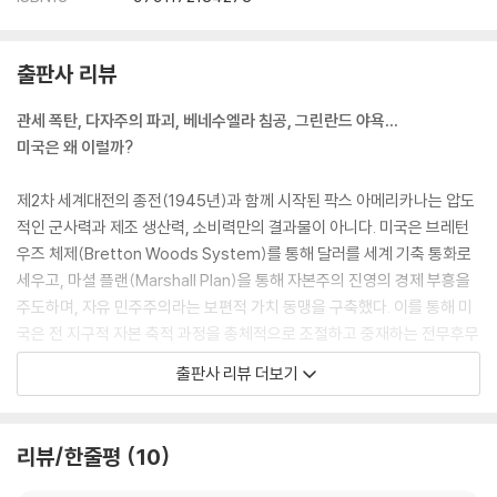
출판사 리뷰
관세 폭탄, 다자주의 파괴, 베네수엘라 침공, 그린란드 야욕…
미국은 왜 이럴까?
제2차 세계대전의 종전(1945년)과 함께 시작된 팍스 아메리카나는 압도
적인 군사력과 제조 생산력, 소비력만의 결과물이 아니다. 미국은 브레턴
우즈 체제(Bretton Woods System)를 통해 달러를 세계 기축 통화로
세우고, 마셜 플랜(Marshall Plan)을 통해 자본주의 진영의 경제 부흥을
주도하며, 자유 민주주의라는 보편적 가치 동맹을 구축했다. 이를 통해 미
국은 전 지구적 자본 축적 과정을 총체적으로 조절하고 중재하는 전무후무
한 지위를 누렸다. 전 세계가 미국의 금융 시스템에 의존하고, 미국의 소비
출판사 리뷰 더보기
시장에 상품을 팔며, 미국의 군사적 보호 아래 안보를 의탁하는 거대한 순
환 구조가 완성된 것이다.
리뷰/한줄평
10
그러나 이 견고해 보이던 패권은 1970년대부터 서서히 균열이 가기 시작
했다. 신자유주의적 전환은 금융 자본의 비대화를 불러왔지만 동시에 미국