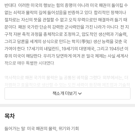
반대다. 이러한 미국의 행보는 힘의 증명이 아니라 미국 패권이 돌이킬 수
없는 쇠락과 몰락의 길에 들어섰음을 반증하고 있다. 합리적인 정책이나
절차로는 자신의 뜻을 관철할 수 없고 오직 무력으로만 해결하려 들기 때
문이다. 패권 국가란 단순히 강력한 군사력만을 가진 나라가 아니다. 전 지
구적 자본 축적 과정을 총체적으로 조정하고, 압도적인 생산력과 기술력,
그리고 담론을 세계의 상식으로 만드는 학지(學知) 생산 능력을 갖춘 국
가여야 한다. 17세기의 네덜란드, 19세기의 대영제국, 그리고 1945년 이
후의 미국이 해당한다. 우리가 당연하게 여겨 온 일극 체제는 사실 세계사
적으로 매우 특별한 시대였다.
역사적으로 패권 국가의 몰락은 늘 공통된 궤적을 그렸다. 외부에서는, 더
저렴하고 효율적으로 생산할 수 있는 도전 세력이 등장해 제조업과 기술적
우위를 무너뜨린다. 내부에서는, 누적된 불만을 더 이상 억제하기 힘들어
책소개 더보기
진다. 게다가 기존 집권층은 여기에 제대로 대응하지 못하고 어설픈 시도
는 상황을 더 악화시킨다. 지금의 미국은 이 모든 징후를 고스란히 드러내
고 있다. 물론 막강한 군사적 네트워크와 금융 시장에서의 영향력은 당분
목차
간 더 지속되겠지만 분명 예전 같지 않을 것이다. 특별했던 패권의 시대가
저물고 세계사는 다시 ‘기존 궤도’로 귀환하고 있다. 영토와 자원을 둘러싼
들어가는 말: 미국 패권의 몰락, 위기와 기회