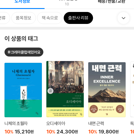
도서정보
배송/반품/교환
10
분류
품목정보
책 속으로
출판사 리뷰
이 상품의 태그
#크레마클럽에있어요
니체의 초월자
오디세이아
내면 근력
독
10
15,210
10
24,300
10
19,800
1
%
%
%
원
원
원