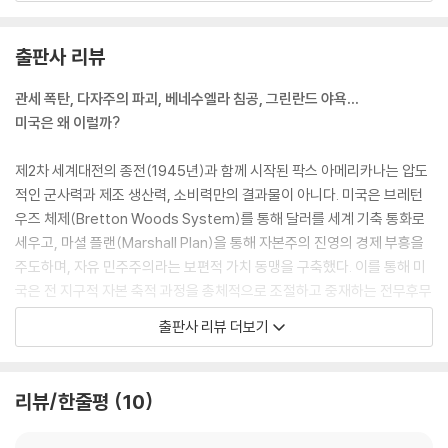
--- p.38
출판사 리뷰
미국의 제조업 장악 시대는 이미 지나가서 다시 돌아올 것 같지 않습니다.
한데 1945~1955년은 바로 미국 제조업의 둘도 없는 최고의 호황기이며
관세 폭탄, 다자주의 파괴, 베네수엘라 침공, 그린란드 야욕…
세계 장악의 시기였습니다... 미국의 제조업을 이와 같은 글로벌 위치에 올
미국은 왜 이럴까?
려놓는 데 제2차 세계대전이 결정적이었습니다.
--- p.74
제2차 세계대전의 종전(1945년)과 함께 시작된 팍스 아메리카나는 압도
적인 군사력과 제조 생산력, 소비력만의 결과물이 아니다. 미국은 브레턴
1970년대 초반 미국의 위기는 국내 경제적, 지경학적, 지정학적인 3중의
우즈 체제(Bretton Woods System)를 통해 달러를 세계 기축 통화로
위기였습니다… 일단 제국의 일정한 후퇴 및 긴축 정책(retrenchment p
세우고, 마셜 플랜(Marshall Plan)을 통해 자본주의 진영의 경제 부흥을
olicy)이 요구되는 국면이었습니다. 사실 오늘날 미 제국의 상황 거의 그대
주도하며, 자유 민주주의라는 보편적 가치 동맹을 구축했다. 이를 통해 미
로입니다… 후퇴·긴축 정책의 골간은 세계 각처 전략 자산들의 처분이었습
국은 전 지구적 자본 축적 과정을 총체적으로 조절하고 중재하는 전무후무
니다.
한 지위를 누렸다. 전 세계가 미국의 금융 시스템에 의존하고, 미국의 소비
출판사 리뷰 더보기
--- p.93
시장에 상품을 팔며, 미국의 군사적 보호 아래 안보를 의탁하는 거대한 순
환 구조가 완성된 것이다.
트럼프를 보면 왠지 35년 전 옐친의 그림자가 보이는 것 같습니다. 포퓰리
리뷰/한줄평
10
스트 옐친이 “러시아 제일주의”를 외쳤듯이, 포퓰리스트 트럼프는 “미국
그러나 이 견고해 보이던 패권은 1970년대부터 서서히 균열이 가기 시작
제일주의”를 외칩니다. 각각 소련과 미국이 위기를 맞이하는 국면에서 둘
했다. 신자유주의적 전환은 금융 자본의 비대화를 불러왔지만 동시에 미국