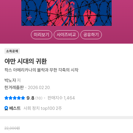
미리보기
사이즈비교
공유하기
소득공제
야만 시대의 귀환
팍스 아메리카나의 몰락과 무한 각축의 시작
박노자
저
한겨레출판
2026.02.20.
9.8
판매지수
1,464
10
베스트
사회 정치 top100 2주
22,000
원