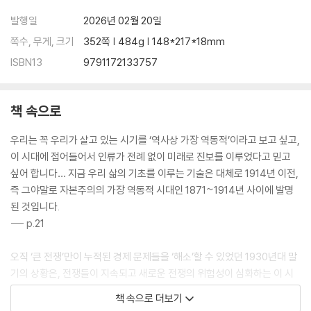
발행일
2026년 02월 20일
쪽수, 무게, 크기
352쪽 | 484g | 148*217*18mm
ISBN13
9791172133757
책 속으로
우리는 꼭 우리가 살고 있는 시기를 ‘역사상 가장 역동적’이라고 보고 싶고,
이 시대에 접어들어서 인류가 전례 없이 미래로 진보를 이루었다고 믿고
싶어 합니다… 지금 우리 삶의 기초를 이루는 기술은 대체로 1914년 이전,
즉 그야말로 자본주의의 가장 역동적 시대인 1871~1914년 사이에 발명
된 것입니다.
--- p.21
오직 ‘큰 전쟁’만이 누적된 경제 문제들을 ‘해소’할 수 있었던 1930년대 말
기의 상황은, 전쟁들이 지속되고 새로운 전쟁의 위험성이 심화하는 이 시
대의 상황을 이해하는 데 중요한 참고가 될 수 있다고 봅니다. 1930년대
책 속으로 더보기
말기의 인류는 제2차 세계대전과 홀로코스트를 예방하지 못했습니다.