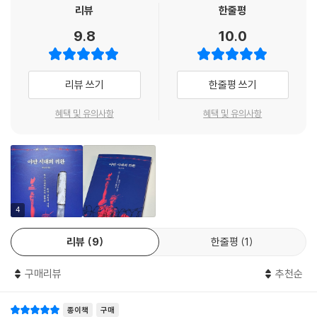
다 위기의 해법으로 제국 유지에 들어가는 ‘비용’의 축소를 제안합니다.
의 실물경제를 지탱하던 제조업의 쇠락과 트럼프의 콘크리트 지지층인 ‘러
리뷰
한줄평
--- p.133
스트 벨트’의 형성이라는 치명적인 대가를 치러야 했다. 산업의 퇴조는 극
9.8
10.0
심한 빈부 격차와 중산층의 붕괴를 초래했고, 제국을 유지하기 위한 천문
2025년부터 보는 미국 정치의 장면들은, 제 머릿속에서 1985~1991년
학적인 비용 부담은 내부의 불만을 증폭시켰다. 여기에 2008년의 세계 공
소련에서 이미 본 장면들과 그대로 겹칩니다. 물론 역사는 그대로 반복되
황, 2010년대 초반 실물경제 초강대국으로 중국의 부상, 이라크·아프가니
리뷰 쓰기
한줄평 쓰기
지 않습니다. 그런데 구조적으로 소련을 결국 안락사시킨 미하일 고르바초
스탄에서 미국의 패배, 트럼프형 신보호주의의 등장, 2022년 러시아의 우
프(Mikhail Gorbachev, 1931~2022)의 ‘소련 사회주의를 다시 위대하
크라이나 침공 등이 맞물리며 미국의 일극 체제는 종말을 고하게 되었다.
혜택 및 유의사항
혜택 및 유의사항
게!’와 트럼프의 MAGA(Make America Great Again의 약칭)는 어떤
(91쪽)
유사한 점들을 분명히 내포하는 것 같습니다.
--- p.171
게다가 상당수 미국인들의 입장에서 ‘돈 먹는 하마’인 ‘패권 비지니스 모
델’은 소득에 비해 낭비성이 지나쳐 경제성이 떨어진다. 하위 동반 국가들
세계 패권은 절대 공짜가 아닙니다. 패권에는 가격표가 붙어 있습니다. 패
까지 챙겨야 하는 패권 국가보다 그냥 자국의 이해만 챙기는 보통 열강 미
권을 가지자면 일단 어마어마한 군사력을 세계 요충지 곳곳에 전개해야 합
국을 원하는 것이다.(177쪽)
4
니다. 그 군사력을 뒷받침하는 것은 역시 천문학적인 군비 지출입니다…
큰돈을 지불하면서 패권을 쥐는 이유는 간단합니다. 어느 선까지는 패권
리뷰
9
한줄평
1
바로 이때 출현한 것이 트럼프다. 트럼프주의는 세계화 과정에서 철저히
유지를 위해 필요한 지출보다 패권을 통해서 얻는 이득이 더 크기 때문입
소외된 미국 하층 노동 계급의 분노와 인종주의적 편견이 결합된 우익 포
니다.
구매리뷰
추천순
퓰리즘의 결정체다. 무엇보다 트럼프주의의 본질은 국제 사회의 ‘규범’과
--- p.177
‘동맹’이라는 거추장스러운 외피를 벗어던지고, 오직 단기적인 자국 이익
종이책
구매
만을 추구하는 극단적인 ‘미국 제일주의’에 있다. 이는 그동안 미국이 표방