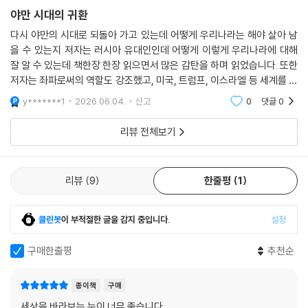
트럼프주의가 만약 10~15년 지속되면 2040년대의 미국은 지금보다 훨
해 온 보편적 가치와 외교적 신뢰를 스스로 파괴하는 행위다. 고율 관세 부
야만 시대의 귀환
씬 더 고립적인 사회이고, 더 이상 해외 인재의 메카가 아닐 것입니다. 플랫
과와 무리한 투자 강요, 인권 및 기후 관련 66개 국제기구와 협약 탈퇴, 방
다시 야만의 시대로 되돌아 가고 있는데 어떻게 우리나라는 해야 살아 남
폼 서비스부터 전자제품까지 가면 갈수록 더 많은 경쟁을 받을 것이고, 외
위비 분담금 압박, 대외 원조 중단, 강경한 이민 정책, 언론 탄압 등 트럼프
을 수 있는지 저자는 러시아 유대인인데 어떻게 이렇게 우리나라에 대해
채는 고위험 자산이 될 수 있습니다.
행정부의 기행에 가까운 정책들이 대표적인 예다.
잘 알 수 있는데 책한장 한장 읽으면서 많은 감탄을 하며 읽었습니다. 또한
--- p.196
저자는 좌파로써의 역할도 강조했고, 미국, 트럼프, 이스라엘 등 세계를 바
저자는 트럼프에게서 고르바초프와 옐친의 그림자를 보았다. 옐친 역시 러
라보는 눈이 너무 좋았습니다.
y*******1
2026.06.04.
신고
0
댓글
0
결국 사상사의 차원에서 본다면 1917년 이후의 세계사는 자유주의, 사회
시아 제일주의를 외쳤고 고르바초프는 “사회주의를 다시 위대하게”를 외
주의, 그리고 민족주의의 상호 경쟁과 상호 중첩, 혼합화, 그리고 이념적
쳤다. 그 추진 주요 동력은 제국 유지 비용의 축소였는데 이는 결국 제국의
리뷰 전체보기
패권 교체의 역사입니다… 2010년대 이전까지 적어도 구미권은 민족주의
몰락을 재촉했다.(171쪽)
보다는 주로 자유주의와 사회주의 사이의 경합과 상호 침투, 혼종화의 무
대였습니다.
만약 “미국을 다시 위대하게”를 내세우는 트럼프주의가 고착된다면 미국
리뷰
9
한줄평
1
--- p.285
은 내부적으로는 극한의 양극화와 정치적 내란 상태에 직면할 것이고, 대
외적으로는 국제 질서를 교란하는 ‘예측 불가능한 깡패 국가’로 전락할 것
클린봇
이 부적절한 글을 감지 중입니다.
설정
모택동이 소련 시대를 끝낼 수 있었던 것은 1950년대 소련식으로 재편된
이다. 무엇보다 비극적인 점은, 미국 패권의 몰락이 평화로운 다극 체제로
계획 경제가 이룩한 성과 덕이었듯이, 지금 시진핑이 미국 시대를 끝낼 수
의 전환이 아니라, 힘의 논리만이 지배하며 무제한 각축을 벌이는 ‘야만의
구매한줄평
추천순
있는 것은 미국의 돈과 기술, 지식 수입으로 발전된 중국의 시장 경제가 이
시대’를 여는 서막이라는 사실이다.
미 이룩한 성과가 있기 때문입니다.
--- p.296
종이책
구매
자국의 이익과 생존만이 우선되는 포스트 아메리카나 앞에서
세상을 바라보는 눈이 너무 좋습니다.