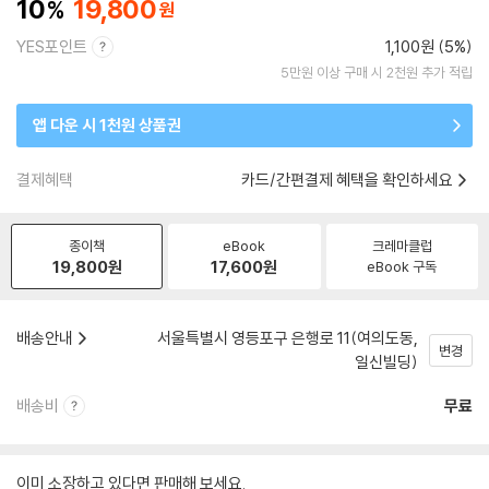
10
19,800
YES포인트
1,100원 (5%)
5만원 이상 구매 시 2천원 추가 적립
앱 다운 시 1천원 상품권
결제혜택
카드/간편결제 혜택을 확인하세요
종이책
eBook
크레마클럽
19,800
원
17,600
원
eBook 구독
배송안내
서울특별시 영등포구 은행로 11(여의도동,
변경
일신빌딩)
배송비
무료
이미 소장하고 있다면 판매해 보세요.