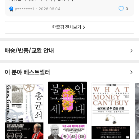
어차피 궁극적으로 한국은 자주국방을 전제로 미국의 개입에 의존하지 않
영토와 자원을 둘러싼 열강들의 부단한 경쟁은 본래 자본주의 세계 체제에
y*******1
2026.06.04.
0
는 지역적 안보 구도를 만들어나가는 것이 바람직할 것입니다. 한국의 수
서 일반적인 상황이다. 여기에는 국제 사회를 지탱하던 최소한의 법적 합
출에서 구미권과 일본의 비중보다 중국과 아세안의 비중이 더 크고, 한국
의나 인권이라는 보편적 규범은 더 이상 작동하지 않는다. 과거 냉전 시기
한줄평 전체보기
의 문화 상품들은 구미권 이상으로 비서구권에서 잘 팔립니다.
나 유일 패권 시기에는 최소한 강대국들 사이의 명문화된 규칙이나 패권국
--- p.324
의 강력한 중재가 분쟁을 억제하는 역할을 했다. 그러나 그 중재자가 사라
지고 패권 공백이 넓어지는 현재, 각국은 오직 자국의 생존과 이익만을 위
배송/반품/교환 안내
미 제국이 쇠락하는 틈을 타서 서로 경쟁하고 주변의 판도를 바꾸고 있는
해 수단과 방법을 가리지 않는 정글의 법칙 속으로 빠져들고 있다. 이러한
현 상황의 특색, 즉 제국 간의 모순들(inter-imperialist contradiction
정세를 보여 주는 가장 대표적인 사례가 러시아의 우크라이나 침공이다.
s)의 심화와 경쟁의 첨예화, 미국 이외 제국들의 상대적 영향력 강화 등을
주권 국가의 영토를 무력으로 침범하고 병합하려는 행위는 19세기 제국주
이 분야 베스트셀러
무시한다는 것입니다. 특히 중국과 러시아의 대외 정책에도 영향을 받을
의 시대의 유산이었으나 오늘날 다시금 현실의 위협이 되었다.(56쪽)
수밖에 없는 한반도의 경우에는 모든 게 다 미국 탓 식의 접근은 객관적인
상황 파악과 대응에 상당한 방해가 될 수 있습니다.
또한 가자 지구에서 벌어지는 참혹한 인명 살상과 이를 저지하지 못하는
--- p.335
국제 사회의 무능은 인권과 인도주의라는 가치가 얼마나 쉽게 폐기될 수
있는지를 증명한다.
더 큰 문제는 전 세계적 경기 하락 국면에 패권 이동, 즉 열강 사이의 싸움
까지 겹치면 최악의 반동 정치가 판을 치게 된다는 점이다. 이탈리아와 네
덜란드, 핀란드 그리고 미국 등에서 초강경 우파가 집권한 것도 위기의 한