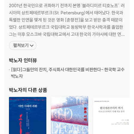
국의 고르바초프? | 패권의 가격 | 러시아 간첩? | 트럼프주의라는 심적 안
2001년 한국인으로 귀화하기 전까지 본명 '블라디미르 티호노프'. 러
식처 | 국가의 자살 | 미래가 될 과거 | ‘딜’ 외교의 실패 | 오바마와 바이든
시아의 상트페테르부르크(St. Petersburg)에서 태어났다. 한국과
의 계승자
특별한 인연을 맺게 된 것은 영화 [춘향전]을 보고 받은 충격 때문이
었다. 상트페테르부르크 국립대학교 동방학부 한국사학과를 졸업한
4장 이스라엘 너는 누구냐
그는 이후 모스크바 국립대학교에서 고대 한국의 가야사에 대한 연구
로 박사학위를 받았다. 모스크바 국립대학교, 러시아 국립 인문대학
펼쳐보기
유대인 지배론 | ‘유대인 사회주의 운동’ 흥망사 | 소련과 시온주의 | 시온주
교 강사를 거쳐 학생과 강사의 신분으로 한국에서 대학 생활을 보냈
의: 종족적 민족주의의 폐쇄회로 | 소수자 혐오에 대하여 | 반유대주의 없
던 그는 '박노자'라는 이름으로 한국에 귀화한다. 박노자를 '한국인보
박노자
인터뷰
는 사회? | 소수자의 동화 | 적대적 타자의 이미지 | 하마스에 대하여 | 미래
다 한국을 더 잘 아는 외국인', 이라고들 한
는 있는가? | 교류의 힘 | 작은 희망
[읽다]
그들만의 잔치, 주식회사 대한민국를 비판한다- 한국학 교수
박노자
5장 과거가 다시 돌아오지 않도록
박노자
의 다른 상품
제국의 주요 상품, 무기 | 글로벌 민족주의 시대 | 미국의 고립주의 전통 |
중국의 ‘미국 시대’의 종언 | 경쟁에서 이길 수 있을까? | 중국은 미국의 미
래? | 장기적인 적대적 공존 | 가장 본질적인 차이 | 21세기 혁명의 모습 |
‘포스트 서구 세계’가 온다 | 학술에서 ‘그레이트 아메리카’ | “모든 건 미국
탓이야” | 쇠약해지는 야수의 발악 | 좀 더 큰 목표를 향하여