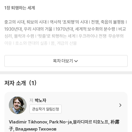
열강들의 무제한 각축, 즉 ‘야만의 시대’가 다시 시작되는 것이다. 이 패권
의 공백기에서 우리는 어떻게 살아남아야 할까?
1장 퇴행하는 세계
‘팍스 아메리카나(Pax Americana)’의 위기는 곧 미국과 동반 국가인 대
중고의 시대, 퇴보의 시대 | 역사적 ‘초퇴행’의 시대 | 전쟁, 죽음의 불평등 |
한민국의 위기이기도 하다. 하지만 소련 출신 지식인으로 냉철한 외부자의
1930년대, 우리 시대의 거울 | 1970년대, 세계적 보수화의 분수령 | 비교
시선과 뜨거운 내부자의 비판 정신으로 한국 사회와 세계사의 이면을 날카
심리, 몰락과 수렴 | ‘핏줄’로 퇴행하는 세계 | 우크라이나 전쟁: 무승부의
롭게 분석해 온 박노자 교수는 이 불확실성의 시대를 ‘위기’인 동시에 거대
이유 | 호소와 연대의 실종 | 몸, 계급의 산물
한 ‘기회’라고 역설한다. 우리가 이 기회를 포착하기 위해서는 감상적인 친
미나 맹목적인 반미를 넘어, 미국 패권의 계보와 그 쇠락의 메커니즘을 냉
2장 미국은 왜 그럴까
목차 더보기
철하게 통찰해야 한다. 신간 『야만 시대의 귀환』은 미국 패권의 태동부터
성장, 그리고 현재의 균열에 이르기까지의 역사를 정교하게 해부한다. 세
팍스 아메리카나의 황금기, 1945~1955 | 반공주의 이데올로기의 산파 |
계의 경찰이자 주요 사상의 중심지였던 미국이 어떤 과정을 거쳐 영향력을
제국의 자충수들 | 특별한 시대의 종말 | 위기 대처법: 닉슨 모델 | 인권 부
저자 소개
1
상실하고 있는지, 그 공백을 메우기 위한 열강들의 합종연횡은 어떻게 전
재의 외교 | 적대적 공생의 역사 | 홀로코스트의 기억 | 필연의 실패 | ‘빈
개될 것인지를 명쾌하게 제시한다. 전 세계는 포스트 서구 시대로 나아가
민’들의 애국주의 | 상징 자본 축적의 논리
고 있다. 독자들은 이 책을 통해 ‘포스트 아메리카나(Post American
저
박노자
a)’를 살아갈 필수적인 인사이트를 얻을 수 있다. 덕분에 거대한 전환의 길
3장 트럼프는 왜 이럴까
관심작가 알림신청
목에서 길을 잃지 않고 미래를 설계하고자 하는 독자에게 이 책은 정밀한
나침반이 되어 줄 것이다.
옐친의 그림자 | 오랜 역사의 산물 | 미국 노동자의 선택 | 보편 시대의 종말
Vladimir Tikhonov, Park No-ja,블라디미르 티호노프, 朴露
| 두 극우의 공통점 | 이민자의 나라 | 광의의 파시스트 | ‘배신’의 계보 | 미
子, Владимир Тихонов