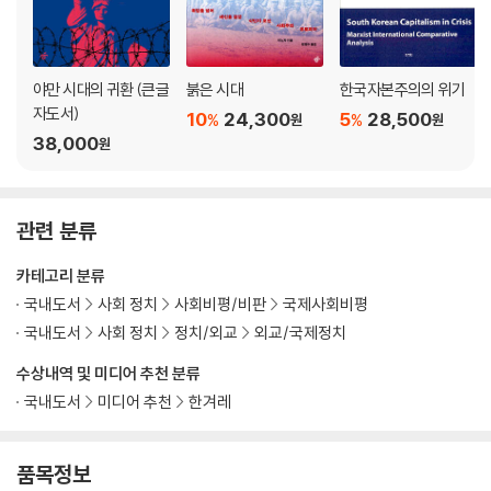
나가는 말: 관리자 국가 시대, 민주주의를 어떻게 지킬 것인가?
야만 시대의 귀환 (큰글
붉은 시대
한국자본주의의 위기
자도서)
10
24,300
5
28,500
%
%
원
원
38,000
원
관련 분류
카테고리 분류
국내도서
사회 정치
사회비평/비판
국제사회비평
국내도서
사회 정치
정치/외교
외교/국제정치
수상내역 및 미디어 추천 분류
국내도서
미디어 추천
한겨레
품목정보