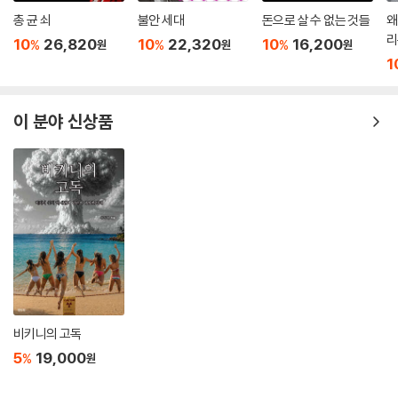
징후다.(28쪽) 또 다른 우려는 세계적 경기 하락 국면에서 누적된 모순은
총 균 쇠
불안 세대
돈으로 살 수 없는 것들
왜
결국 큰 전쟁을 불러왔다는 데 있다. 전간기(戰間期, 1918~1939)에 누
리
10
26,820
10
22,320
10
16,200
%
%
%
원
원
원
적된 모순이 제2차 세계대전을 초래한 것처럼, 앞으로 펼쳐질 글로벌 무한
1
각축은 신자유주의 파산, 기후 붕괴와 맞물려 또 다른 대규모 전쟁을 불러
올 수 있다.
이 분야 신상품
이미 세계는 반도체, 에너지, 희토류 등 전략 자원을 둘러싼 ‘경제 전쟁’을
넘어 실제적인 군사적 대치 국면으로 빠르게 이동하고 있다. 우리는 규범
에 의한 통제가 사라진 빈자리에 ‘힘이 곧 정의’가 되는 시대 한가운데에 서
있다. 과거에 세계 경찰을 자임해 왔던 미국은 이제 체면을 차릴 것도 없이
그저 세계를 주무르고 있는 여러 조폭 조직의 하나로 그 위상을 재정리하
고 있다.(145쪽) 과연 우리는 과거와 같은 방식으로 미국에 전적으로 의존
할 수 있을까? 미국에게 동맹의 가치가 더 이상 예전 같지 않다면, 한국 역
시 한미 동맹에 대한 무조건적 의존에서 벗어나야 한다. 이제 우리의 지정
학적 위치와 외교적 태도를 근본적으로 재고해야 할 때인 것이다.
비키니의 고독
동맹은 없고 거래만 남은 세상,
5
19,000
%
원
미국 제일주의의 호구가 되지 않으려면?