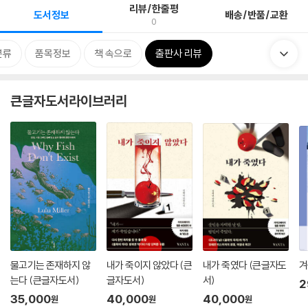
리뷰/한줄평
도서정보
배송/반품/교환
0
분류
품목정보
책 속으로
출판사 리뷰
큰글자도서라이브러리
물고기는 존재하지 않
내가 죽이지 않았다 (큰
내가 죽였다 (큰글자도
겨
는다 (큰글자도서)
글자도서)
서)
2
35,000
40,000
40,000
원
원
원