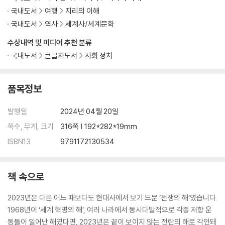
국내도서
여행
지리의 이해
전쟁은 어떻게 현대 세계를 만들었나: 자본주의·의회주의·복지사회와 전
쟁의 관계
국내도서
역사
세계사/세계문화
주변부는 어떻게 중심부가 되는가: 유럽과 동아시아의 비교로 본 통일과
수상내역 및 미디어 추천 분류
분열의 지정학
국내도서
큰글자도서
사회 정치
풍요의 경제는 어떻게 위기를 맞는가
다원 패권 체제가 몰려온다: 21세기 첫 20여 년의 총결산
신냉전 시대, 냉정한 양비론을 넘어서라
품목정보
“전쟁하는 국가”에서 반전운동은 어떻게 가능한가
미국 패권 이후, 혼돈과 기회의 시대에 대비하라
발행일
2024년 04월 20일
중·러, “한계 없는 협력”은 가능할까
쪽수, 무게, 크기
316쪽 | 192*282*19mm
전쟁은 어떻게 러시아를 만들었나: 전쟁으로 읽는 200년 러시아사
ISBN13
9791172130534
세계는 러시아와 함께 퇴보 중인가
세기말로 돌아간 세계, 한국의 과제는 무엇인가
케인스주의와 스탈린주의를 넘어선 평등화 프로젝트를 시작하라
책 속으로
파편화되는 세계, 윤석열 정부의 실패는 시작됐다
“전체주의적 집단”들의 전성기, 새로운 비전을 제시하라
2023년은 다른 어느 때보다도 현대사에서 보기 드문 ‘전쟁의 해’였습니다.
균세로의 귀환은 기회인가
1968년이 ‘세계 혁명의 해’, 여러 나라에서 동시다발적으로 각종 저항 운
신자유주의는 어떻게 서구 패권을 종식시켰나
동들이 일어난 해였다면, 2023년은 끝이 보이지 않는 전란의 해로 각인돼