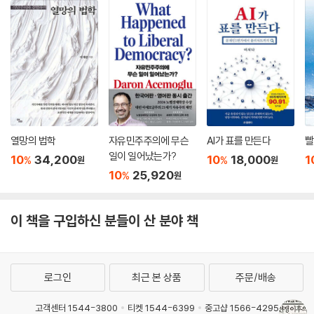
이라며 “장기 평화가 이제는 끝나가고 있는 것”(296쪽)이라고 강조한다.
--- p.131~134
이스라엘-하마스 전쟁, 수단 내전 등 최근 벌어진 일련의 전쟁들이 이를
증명한다.
러시아 군대는 빈민과 지방민으로 구성된 군대입니다. 2022년 2월부터
같은 해 12월 사이에 우크라이나에서 전몰된 것으로 확인된 약 1만 명의 러
그렇다면 이 새로운 전쟁의 시대에 한국은 잘 대응하고 있는가? 저자가 평
시아 군인들의 출신지 등을 분석한 한 연구에 의하면 이 침공에서 찢어지
가하는 윤석열 정부의 대러 정책은 낙제점에 가깝다. 한국이 1980년대에
게 가난한 데다 민족 차별까지 받는 부랴트 공화국의 남성이 군에 (끌려)
소련과의 수교를 모색했을 때부터 대러 관계의 초점은 안보였다. 북한의
가 우크라이나에서 죽을 확률은 모스크바에 거주하는 부유한 남성보다 약
주요 후견 국가였던 소련이 상위 동맹국이자 군사기술 공급자라는 역할을
120배나 더 높았습니다. 평상시에는 경제적 착취를 받는 빈민들이 전장에
포기하게 만들어 북한을 견제하는 것이 한·러 관계의 핵심 목표였다. 그러
열망의 법학
자유민주주의에 무슨
AI가 표를 만든다
빨
동원돼서는 노동력도 아닌 자신의 몸 전체를 괴물 같은 제국에 바쳐야 하
나 윤석열 정부는 한미동맹 강화에만 치우쳐 철저하게 러시아의 반대편에
일이 일어났는가?
10
34,200
10
18,000
1
%
%
원
원
는 시스템인 셈입니다.
섰다. 우크라이나를 지원하는 캐나다, 폴란드에 포탄과 전차, 자주포를 수
10
25,920
%
원
--- p.156
출한 것이 대표적이다. 러시아는 이에 반발하며 북한과의 동맹을 견고히
했고, 북·러 관계는 냉전 시대를 연상케 할 만큼 전례 없이 밀착했다. 한반
러시아의 역사 교육은 철저히, 그리고 절대적으로 ‘모스크바 중심주의’적
이 책을 구입하신 분들이 산 분야 책
도를 둘러싼 안보 환경이 크게 악화한 것이다.
입니다. 러시아 교실에서 배우는 14~17세기의 중세사는 오로지 ‘모스코
비아’, 즉 모스크바를 중심으로 한 러시아 국가 및 제국의 ‘발전사’뿐입니
전쟁의 시대를 전쟁 없이 지나는 법
다. … 모스크바 대공국·왕국·제국에 대한 서술은 거의 무비판적으로 이뤄
로그인
최근 본 상품
주문/배송
집니다. 이반 뇌제의 카잔 침략과 정복, 아스트라한 침략과 정복, 그 시대에
이 책은 전쟁의 시대를 전쟁 없이 헤쳐나가려면 ‘한반도 평화’를 중심에 둔
시작된 시베리아 정복 등은 그저 “우리 영토 확장” “우리나라의 발전”이
외교·안보 정책을 펴야 한다고 역설한다. 그러려면 무조건적 대미 맹종의
고객센터 1544-3800
티켓 1544-6399
중고샵 1566-4295