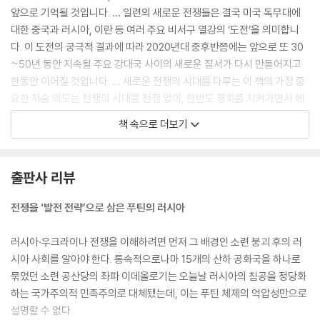
‘한반도 평화’를 중심에 둔 한·러 관계를 위한 제안
앞으로 기억될 것입니다. … 일련의 새로운 전쟁들은 결국 미국 독무대에
대한 중국과 러시아, 이란 등 여러 주요 비서구 열강의 ‘도전’을 의미합니
다. 이 도전의 궁극적 결과에 따라 2020년대 중후반쯤에는 앞으로 또 30
~50년 동안 지속될 주요 강대국 사이의 새로운 질서가 다시 만들어지고
한동안 이어질 것입니다. … 새로운 전쟁의 시대를 다루는 이 책의 가장 중
요한 저술 의도는 전쟁의 시대를 전쟁 없이, 한반도 평화를 지켜가면서 헤
쳐나갈 수 있는 방법에 대한 저자의 고민을 공유하는 데에 있습니다.
책 속으로 더보기
--- p.5~14
궁극적으로는 러시아 지도부가 구상하는 “신세계”의 큰 그림은 러시아의
출판사 리뷰
손아래에 있는 구소련 권역과 동유럽, 중국 패권이 확실한 동아시아, 인도
패권이 지배하는 남아시아, 이란과 튀르키예, 사우디아라비아 본위의 중
전쟁을 ‘발전 전략’으로 삼은 푸틴의 러시아
동, 독일-프랑스 지도하의 유럽 등 여러 강국들의 영향권으로 구성된 세계
체제입니다. 그렇게 되면 주요 결정들을 독일과 러시아, 중국, 인도, 이란,
러시아·우크라이나 전쟁을 이해하려면 먼저 그 배경인 소련 붕괴 후의 러
튀르키예 등 주요 강국의 지배자들이 “협의”하고 “합의”해서 내려야 할
시아 사회를 알아야 한다. 통속적으로나마 15개의 산하 공화국을 하나로
것입니다. 또한, 각각의 영향권 안에서는 해당 영향권의 패권 국가가 지닌
묶었던 소련 공산당의 좌파 이데올로기는 오늘날 러시아의 침공을 정당화
규정력이 절대적으로 작용할 것입니다. 러시아가 우크라이나를 침략한 것
하는 국가주의적 민족주의로 대체됐는데, 이는 푸틴 체제의 억압성만으로
은 러시아의 영향권 구축에 우크라이나가 걸림돌이 됐기에 지금 그 걸림돌
설명할 수 없다.