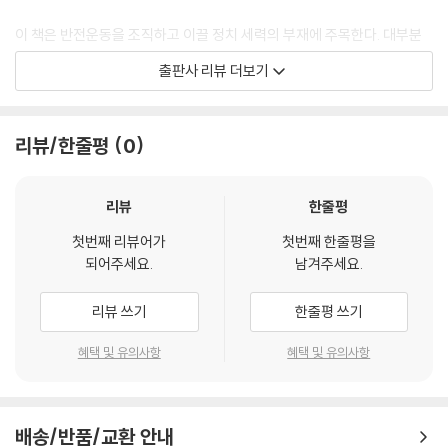
을 “제거”하는 셈입니다.
--- p.35
이 책은 반전운동을 조직하고 이끌 정치 세력의 부재에 주목한다. 대부분
의 국내 제조업체가 군수업체나 군수업체의 유관 기업이라 많은 노동자가
출판사 리뷰 더보기
큰 틀에서 봤을 때 내전의 종식 이후 소련의 역사는 “현실”의 이름으로 “이
푸틴의 군사주의를 지지하는데, 러시아의 주류 좌파 정당인 연방 공산당은
념”이 점차 뒤로 물러나는 과정이자 “혁명적 국가”에서 “혁명적” 부분이
이들을 기반으로 삼고 있다. 전쟁에 반대하는 일부 자유주의 정치 세력이
퇴색하고 “국가”에 보다 더 강하게 방점이 찍히는 과정이었습니다. … 소
있지만, 소련 붕괴 이후 급속한 자본주의화가 낳은 폐해의 책임자이기 때
리뷰/한줄평
0
련 장교들이 다시 제정 러시아 시절처럼 “계급장”을 달게 되었고, “애국
문에 시민들의 지지를 받지 못한다. 게다가 소련이 몰락하는 과정에서 여
적” 내용의 “국사” 수업들이 부활했으며, 동성애가 불법화되었고, 여성들
러 사회적 공동체가 해체돼 러시아는 “각자도생에 골몰하는 수많은 개인
은 낙태권까지 빼앗긴 상태였습니다. … 당시 소련 사회는 점진적으로 “보
과 가족들의 모래더미 같은 집합체”(51쪽)가 됐다. 강력한 반전운동이 조
리뷰
한줄평
수화”되는 역사를 밟고 있었던 만큼 그 궁극적 몰락이 결코 우연은 아니었
직되지 못한 이유다.
습니다. 혁명의 이념을 계속 등지다 보면 결국 혁명 이후의 “실험적 국가”
첫번째 리뷰어가
첫번째 한줄평을
되어주세요.
남겨주세요.
체제도 굳이 고집할 필요가 자연스레 없어지는 것이 아니겠습니까?
이런 상황에서 푸틴의 러시아가 전쟁을 일종의 ‘발전 전략’으로 삼았다고
--- p.61
이 책은 지적한다. 군사 부문에서 미국 다음의 ‘2위 대국’인 러시아로서는
리뷰 쓰기
한줄평 쓰기
전쟁이 손쉽게 선택할 수 있는 성장 전략이라는 것이다. 강철, 망가니즈, 우
러시아 문학의 “당연한 배경”은 바로 ‘제국’이었습니다. 대부분의 보수적
라늄 같은 자원을 보유한 ‘옛 러시아 제국’의 영토, 우크라이나를 “수복”해
혜택 및 유의사항
혜택 및 유의사항
인 문학가들은 ‘제국’을 ‘문명화’를 추진하는 긍정적 행위자로 의식적 또는
국제 경쟁에서 보호받는 경제 영토 안에서 자본을 육성하고, 장기적으로는
무의식적으로 간주하고, ‘현지인’이나 ‘적국’의 저항에 부딪치는 경우 ‘제
서방과도 경쟁할 힘을 갖춘다는 것이 러시아의 구상이다.
국’의 군사력을 옹호하곤 했습니다. 이를테면 푸시킨은 〈러시아의 비방자
들에게〉 등의 시를 통해 1830년 폴란드 독립운동에 대한 러시아군의 진압
배송/반품/교환 안내
이런 ‘발전 전략’의 시행은 미국 패권의 쇠락과 맞물려 있다. 2008년 경제