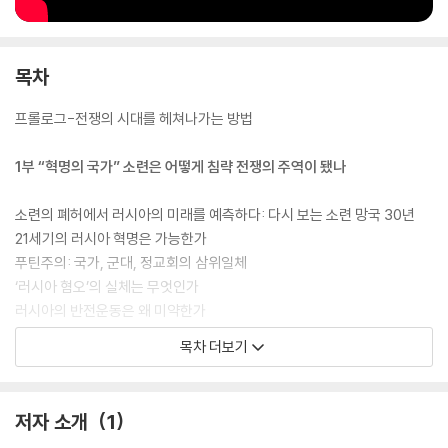
목차
프롤로그-전쟁의 시대를 헤쳐나가는 방법
1부 “혁명의 국가” 소련은 어떻게 침략 전쟁의 주역이 됐나
소련의 폐허에서 러시아의 미래를 예측하다: 다시 보는 소련 망국 30년
21세기의 러시아 혁명은 가능한가
푸틴주의: 국가, 군대, 정교회의 삼위일체
‘러시아 혐오’의 실체는 무엇인가
러시아의 반전운동은 왜 미약한가
각자도생 사회에서 반전운동은 가능한가
목차 더보기
러시아는 쉽게 무너지지 않는다: 1930년대가 주는 교훈
“현실 사회주의” 실험은 무엇을 남겼는가: 소련 출범 100주년
러시아는 왜 성공한 개발 국가가 되지 못하는가
저자 소개
1
푸틴 독재를 옹호하는 지식인은 누구인가