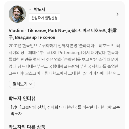
중·러의 헤게모니 전략은 성공할까
왜 소련은 몰락하고 중국은 살아남았나
저
박노자
관심작가 알림신청
2부 러시아는 왜 우크라이나를 침공했는가
Vladimir Tikhonov, Park No-ja,블라디미르 티호노프, 朴露
전쟁은 러시아의 ‘발전 전략’인가
子, Владимир Тихонов
러시아·우크라이나 전쟁이 드러낸 것들
2001년 한국인으로 귀화하기 전까지 본명 '블라디미르 티호노프'. 러
러시아는 왜 전시 동원 모델을 선택했나
시아의 상트페테르부르크(St. Petersburg)에서 태어났다. 한국과
푸틴의 도박은 성공할까
특별한 인연을 맺게 된 것은 영화 [춘향전]을 보고 받은 충격 때문이
문화는 어떻게 침공을 가능케 했는가: ‘제국’과 ‘전쟁’으로 구성된 문학
었다. 상트페테르부르크 국립대학교 동방학부 한국사학과를 졸업한
러시아·우크라이나 전쟁은 세계 패권 지형을 어떻게 재편할까
그는 이후 모스크바 국립대학교에서 고대 한국의 가야사에 대한 연구
‘힘의 공백’ 이후, 세계는 어디로 가는가
로 박사학위를 받았다. 모스크바 국립대학교, 러시아 국립 인문대학
펼쳐보기
국가의 귀환은 세계 질서를 어떻게 바꿀까: 우크라이나 침략 1주년을 돌아
교 강사를 거쳐 학생과 강사의 신분으로 한국에서 대학 생활을 보냈
보다
던 그는 '박노자'라는 이름으로 한국에 귀화한다. 박노자를 '한국인보
박노자
인터뷰
하층계급은 왜 전쟁에 동조하는가
다 한국을 더 잘 아는 외국인', 이라고들 한
‘친척 민족’ 우크라이나와 러시아는 왜 싸우는가
[읽다]
그들만의 잔치, 주식회사 대한민국를 비판한다- 한국학 교수
러시아, 침략의 논리
박노자
러시아는 왜 이렇게 호전적인가
박노자
의 다른 상품