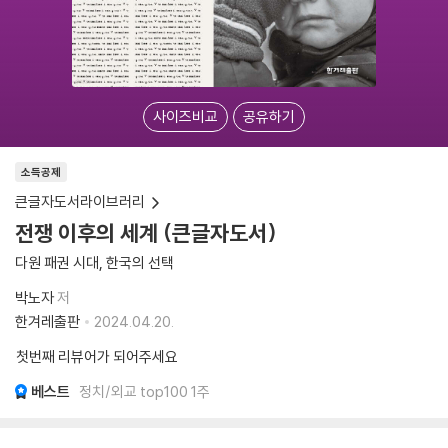
사이즈비교
공유하기
소득공제
큰글자도서라이브러리
전쟁 이후의 세계 (큰글자도서)
다원 패권 시대, 한국의 선택
박노자
저
한겨레출판
2024.04.20.
첫번째 리뷰어가 되어주세요
베스트
정치/외교 top100 1주