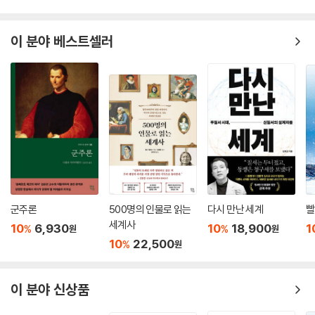
작전을 적극 지지했습니다. 또한, 도스토옙스키는 중앙아시아에 대한 러시
공황, 중국의 경제적 부상 등은 세계 질서의 정점에 있던 미국의 추락을 보
아군의 점령이나 튀르키예와의 전쟁을 열성적으로 옹호하면서 튀르키예
여주는 사건이었고, 푸틴의 러시아는 이 시점을 ‘발전 전략’을 추진할 적기
이 분야 베스트셀러
의 수도인 이스탄불까지 러시아가 “탈환”해 다시 비잔틴 시대와 같이 “기
로 판단했다.
독교 도시”로 “복원”해야 한다는 제국주의적 “꿈”을 드러내곤 했습니다.
… 톨스토이와 같은 “예외”들을 제하면 러시아의 주류 문학은 “제국”과
다원 패권 체제와 윤석열 정부의 실패
“전쟁” 없이는 그 구성이 불가능할 정도입니다.
--- p.108~109
이런 관점에서 볼 때, 이 전쟁에서 정말 중요한 것은 침략 그 자체가 아니라
침략을 계기로 분명해진 세계의 변화다. 중국, 인도, 튀르키예, 사우디아라
우크라이나인과 러시아인들은 종종 서로를 “형제 민족”이라고 지칭합니
비아, 브라질 등 세계의 각 지역 강국이 러시아 제재에 불참하며 미국의 리
다. 우크라이나인들의 약 80퍼센트가 러시아어 구사자들인데, 이들 대부
더십에 불복했다. 제재를 가한 나라들의 인구는 세계 총인구의 14퍼센트
분은 원어민과 구분이 불가능할 정도로 원어민급으로 러시아어를 구사합
에 불과하다. 즉, 미국이라는 초강대국이 군림하던 일극 패권 체제가 여러
니다. … 우크라이나와 러시아를 “친척 민족”이라고 말해도 크게 틀리지
지역 강국이 세력 균형을 이루며 견제하는 다원 패권 체제로 이행하고 있
않을 것입니다. 한데 친척 사이의 폭력이 본래 “남” 사이에서 벌어지는 폭
군주론
500명의 인물로 읽는
다시 만난 세계
빨
으며, 러시아·우크라이나 전쟁은 이 같은 세계 재분할의 첫 단추가 될 수 있
세계사
력 이상으로 무서운 것처럼, 스스로를 “본가”라고 생각하고 우크라이나를
10
6,930
10
18,900
1
%
%
원
원
다는 의미다.
저들 나라의 “방계”로 치부해 재정복하려는 러시아 국가와 군의 폭력 역시
10
22,500
%
원
그 정도가 상상 이상입니다. 러시아 점령 지구에서 러시아군 방첩부대에
하지만 다원 패권 체제는 평화와 거리가 멀다. “균형이 약간이라도 깨질 것
의해 “우크라이나 민족주의자”로 지목된 주민들을 기다리는 것은 고문실
같으면 바로 군사적 대응이 실행되기 때문”(296쪽)이다. 저자는 세력 균
이 분야 신상품
과 죽음뿐입니다. 그래서 우크라이나인들은 바흐무트에서처럼 죽을힘을
형의 원리로 돌아가는 세계에서는 대규모의 전쟁이 일상적으로 일어날 것
다하며 “필사적 저항”을 벌이는 것입니다.