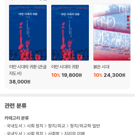
3부 한국과 러시아, 무엇이 같고 무엇이 다른가
한·러는 왜 ‘진짜 남자’에 열광하는가
두 개의 군사주의: 러시아와 한국
‘주변부 콤플렉스’로 하나 되다
한·러, ‘피해자 민족주의’를 공유하다
‘헤게모니적 민족주의’라는 공통분모
역사 교육은 어떻게 ‘제국’을 정당화하는가
한국적 정치 다원주의와 러시아적 정치 일원주의
야만 시대의 귀환 (큰글
야만 시대의 귀환
붉은 시대
중·러에 비판적인 좌파가 필요하다
자도서)
10
19,800
10
24,300
%
%
원
원
푸틴의 협박은 한·러 관계에 어떤 영향을 미칠까
38,000
원
한국은 러시아를 어떻게 인식해왔는가: 환상과 환멸의 역사
신권위주의는 어떻게 외로운 청년들을 사로잡았나
푸틴과 박정희, 무엇이 다른가
관련 분류
4부 포스트 워, 세계는 어디로 가고 있는가
카테고리 분류
국내도서
사회 정치
정치/외교
정치/외교학 일반
우크라이나는 세계 재분할의 첫 단추가 될 것인가
국내도서
사회 정치
사회학
지리의 이해
우크라이나 침공과 미국 대외 정책의 상관관계