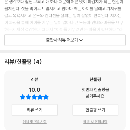
은 생각보다 훨씬 고되고 애 하나 때문에 어른 넷이 파김치가 되는 현실이
펼쳐진다. 젖을 먹이고 트림시키고 밤마다 깨는 아이를 달래고 기저귀를
갈고 목욕시키고 온도와 컨디션을 살피는 일이 끝없이 반복된다. 저자는
이 과정을 통해 아이를 키우는 일이 얼마나 큰 노동과 인내와 비용을 요구
하는지 새삼 절감한다. 그래서 “아이를 키우려면 온 마을이 필요하다.”라
는 말이 왜 진실인지 몸으로 이해하게 된다. 이 책은 손주를 예뻐하는 할아
출판사 리뷰 더보기
버지의 기록인 동시에 아이를 낳고 기르는 일이 결코 한 사람의 몫일 수 없
다는 사실을 보여주는 가족의 노동일지이기도 하다.
리뷰/한줄평
4
손주가 태어나면서 저자 자신도 달라진다. 새벽은 원래 온전히 자신의 시
간이었지만 이제 그 시간을 거리낌 없이 침해하는 ‘최고 권력자’가 생긴다.
손주의 호출 앞에서 글쓰기도, 일정도, 습관도 모두 뒤로 밀린다. 그런데 이
리뷰
한줄평
상하게도 억울하지 않다. 오히려 그 존재를 안고 있는 시간 속에서 자신의
10.0
첫번째 한줄평을
영혼이 맑아지는 것을 느낀다. 손주는 그에게 사랑이 무엇인지, 사랑이 사
남겨주세요.
람을 얼마나 충만하게 하는지, 사랑하는 존재를 위해서는 기꺼이 자신을
내놓게 된다는 사실을 가르친다. 그는 손주를 돌본다고 생각했지만 어느
리뷰 쓰기
한줄평 쓰기
순간 자신이 오히려 손주에게 돌봄 받고 있었다는 사실을 깨닫는다.
혜택 및 유의사항
혜택 및 유의사항
이 책에서 가장 인상적인 것은 손주가 한 사람만 변화시키지 않는다는 점