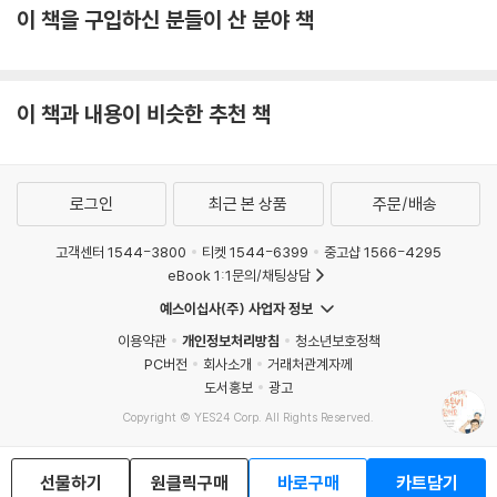
이 책을 구입하신 분들이 산 분야 책
이 책과 내용이 비슷한 추천 책
로그인
최근 본 상품
주문/배송
고객센터 1544-3800
티켓 1544-6399
중고샵 1566-4295
eBook 1:1문의/채팅상담
예스이십사(주) 사업자 정보
이용약관
개인정보처리방침
청소년보호정책
PC버전
회사소개
거래처관계자께
도서홍보
광고
Copyright © YES24 Corp. All Rights Reserved.
MATOM8
선물하기
원클릭구매
바로구매
카트담기