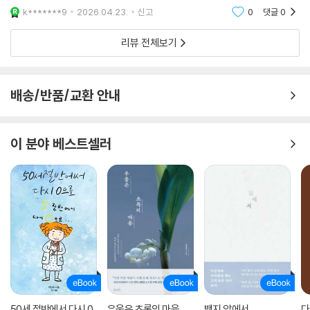
족의 연대기를 이루고 있음을 알 수 있다. 「다민이의 탄생」 「다민이의 첫 번
다정한 눈빛이 아직도 느껴지는 듯하다. 함께하며 나누는 사랑의 힘, 가족
k*******9
2026.04.23.
신고
0
댓글
0
째 생일」 「태교여행」 「셋째 천사의 등장」 같은 꼭지들은 이 책이 한 아이의
이 주는 행복이
성장기가 아니라 점점 확장되는 가족 서사의 기록임을 보여준다.
리뷰 전체보기
무엇보다 이 책은 손주를 통해 인간의 본질에 닿아가는 책이다. 저자는 손
주들을 보며 자신이 예전보다 괜찮고 따뜻한 사람이 되었다고 말한다. 또
배송/반품/교환 안내
손주 앞에서 스스로가 정화되는 기분을 느낀다. 아이 앞에서 사람은 더 선
해지고 더 다정해지고 더 낮아진다. 서문에서 소개하는 리처드 와이즈먼의
실험에서 아기 사진 하나가 사람의 행동을 바뀌는 것처럼 이 책에서도 손
이 분야 베스트셀러
주의 존재는 한 사람의 마음을 바꾸고 가족 전체의 공기를 바꾼다. 손주는
단지 귀여운 존재가 아니라 사람 안의 무언가를 더 좋게 만드는 존재로 그
려진다. 그래서 이 책은 육아일기인 동시에 인간이 왜 사랑을 통해 더 나은
사람이 되는지를 보여주는 생활의 철학서이다.
50세 절반에서 다시 0
우울은 초록의 마음
백지 앞에서
다