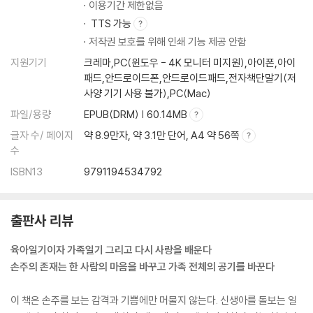
이용기간 제한없음
사랑은 변하는 것일까
TTS 가능
다민이의 첫 번째 생일
저작권 보호를 위해 인쇄 기능 제공 안함
신을 맞이하는 기분으로
지원기기
크레마,PC(윈도우 - 4K 모니터 미지원),아이폰,아이
인간의 본질
패드,안드로이드폰,안드로이드패드,전자책단말기(저
태교여행
사양 기기 사용 불가),PC(Mac)
셋째 천사의 등장
파일/용량
EPUB(DRM) | 60.14MB
글자 수/ 페이지
약 8.9만자, 약 3.1만 단어, A4 약 56쪽
수
ISBN13
9791194534792
출판사 리뷰
육아일기이자 가족일기 그리고 다시 사랑을 배운다
손주의 존재는 한 사람의 마음을 바꾸고 가족 전체의 공기를 바꾼다
이 책은 손주를 보는 감격과 기쁨에만 머물지 않는다. 신생아를 돌보는 일