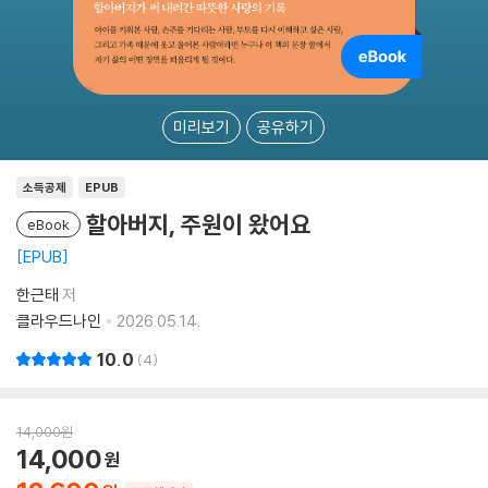
미리보기
공유하기
소득공제
EPUB
할아버지, 주원이 왔어요
eBook
EPUB
한근태
저
클라우드나인
2026.05.14.
10.0
4
14,000
원
14,000