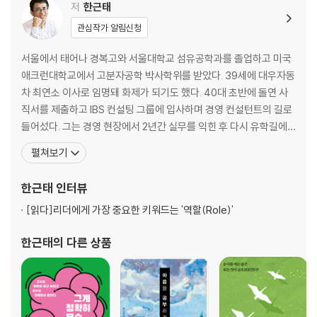
처음으로 뒤집은 날
저
한근태
백화점에서 벌어진 일
관심작가 알림신청
생활의 중심
그분의 명령
서울에서 태어나 경복고와 서울대학교 섬유공학과를 졸업하고 미국
천사 시중들기
애크런대학교에서 고분자공학 박사학위를 받았다. 39세에 대우자동
아이는 어른의 스승
차 최연소 이사로 임명돼 화제가 되기도 했다. 40대 초반에 돌연 사
젖을 떼는 아픔
직서를 제출하고 IBS 컨설팅 그룹에 입사하며 경영 컨설턴트의 길로
내 수호신
들어섰다. 그는 경영 현장에서 2년간 실무를 익힌 후 다시 유학길에
기쁨의 천사
올랐고 핀란드 헬싱키대학교에서 경영학 석사학위를 받았다. 한국리
펼쳐보기
육아관광
더십센터(미국 프랭클린사의 한국 파트너) 소장을 지냈다. 지금까지
귀엽다는 것
수많은 기업을 상대로 리더십과 성공 노하우를 주제로 열정적인 강의
한근태
인터뷰
우리 집의 중심 주원이
를 펼치고 있다. 대한민국 주요 기업에서 자문과 교육을 위해
육아는 고비용 고수익
[읽다]
리더에게 가장 중요한 키워드는 '역할(Role)'
음수사원
한근태
의 다른 상품
인생의 절정기
둘이 애를 본다는 것
극한직업
아름다운 인생
주원이가 가져온 변화