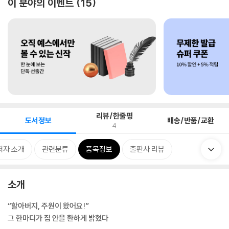
이 분야의 이벤트
15
리뷰/한줄평
도서정보
배송/반품/교환
4
저자 소개
관련분류
품목정보
출판사 리뷰
소개
“할아버지, 주원이 왔어요!”
그 한마디가 집 안을 환하게 밝혔다