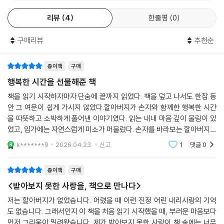
이다. 주원이가 태어난 뒤 모든 것은 그 아이를 중심으로 재편된다. 아내는
리뷰
4
한줄평
0
매일 딸네 집으로 ‘출근’하고 둘째 딸은 조카 바보가 되어 사진 한 장에도
마음을 빼앗긴다. 외식이 사라지고 주말의 모든 일정은 아이의 먹는 시간
구매리뷰
추천순
과 자는 시간에 맞춰 다시 짜인다. 누가 밥을 할지, 누가 설거지를 할지, 누
가 안아줄지, 누가 목욕시킬지까지 자연스럽게 역할이 나뉘고 가족은 그
과정을 통해 이전보다 더 강한 팀워크를 갖게 된다. 저자는 이것을 과장하
종이책
구매
지 않지만 한 아이가 가족의 구조를 어떻게 다시 짜는지 섬세하게 포착한
행복한 시간을 선물해준 책
다. 손주는 한 집안의 중심이 되고 그 중심을 향해 가족의 마음과 노동이 모
책을 읽기 시작하자마자 단숨에 끝까지 읽었다. 책을 덮고 나서도 한참 동
인다. 그 과정에서 가족은 더 지치지만 동시에 더 단단해진다.
안 그 여운이 쉽게 가시지 않았다.할아버지가 손자와 함께한 행복한 시간
을 따뜻하고 소박하게 풀어낸 이야기였다. 읽는 내내 마음 깊이 울림이 있
특히 이 책은 ‘사랑은 내리사랑’이라는 말을 살아 있는 장면들로 증명한다.
었고, 입가에는 자연스럽게 미소가 머물렀다. 손자를 바라보는 할아버지의
딸이 힘들어도 모유를 먹이겠다고 결심하는 모습, 자기보다 아이에게 더
다정한 눈빛이 아직도 느껴지는 듯하다. 함께하며 나누는 사랑의 힘, 가족
k*******9
2026.04.23.
신고
1
댓글
0
좋은 것을 주려는 마음, 밤새 시달리고도 아침에 아이가 방긋 웃으면 모든
이 주는 행복이
고생이 사라진다고 말하는 장면은 부모의 사랑이 얼마나 본능적이고도 눈
종이책
구매
물겨운 것인지를 보여준다. 저자는 이 모습을 보며 자기 아내가 과거에 겪
<받아보지 못한 사랑을, 책으로 만나다>
었을 일들을 뒤늦게 이해하고 딸이 애를 키우는 모습을 통해 엄마라는 존
재의 무게를 새로 배운다. 그래서 이 책은 손주를 예뻐하는 할아버지의 이
저는 할아버지가 없었습니다. 어렸을 때 이런 진정 어린 내리사랑의 기억
야기인 동시에 엄마와 딸과 할머니의 헌신을 다시 보게 만드는 책이기도
도 없습니다. 그래서인지 이 책을 처음 읽기 시작했을 때, 부러운 마음보다
먼저 그리움이 밀려왔습니다. 제가 받아보지 못한 사랑이 책 속에는 너무
하다. 아이는 작고 연약하지만 그 아이를 중심으로 돌아가는 사랑은 가족