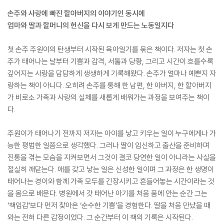
손주와 사랑에 빠진 할아버지의 이야기인 동시에
엄마와 딸과 할머니의 헌신을 다시 보게 만드는 노동일지다
첫 손주 주원이의 탄생부터 시작된 육아일기를 묶은 책이다. 저자는 첫 손
주가 태어나는 날부터 기쁨과 감격, 서툶과 당황, 그리고 시간이 흐를수록
깊어지는 사랑을 담담하게 생생하게 기록해왔다. 손주가 얼마나 예쁜지 자
랑하는 책이 아니다. 오히려 손주를 통해 한 남편, 한 아버지, 한 할아버지
가 비로소 가족과 사랑의 실체를 새롭게 배워가는 과정을 보여주는 책이
다.
주원이가 태어나기 전까지 저자는 아이를 낳고 키우는 일이 누구에게나 가
능한 평범한 일쯤으로 생각했다. 그러나 딸이 임신하고 출산을 준비하며
진통을 겪는 모습을 지켜보면서 그것이 결코 당연한 일이 아니라는 사실을
절실히 깨닫는다. 애를 갖고 낳는 일은 신성한 일이며 그 과정은 한 생명이
태어나는 경이와 함께 가족 모두를 긴장시키고 흔들어놓는 시간이라는 것
을 몸으로 배운다. 병원에서 갓 태어난 아기를 처음 품에 안는 순간 그는
‘책임감’보다 먼저 찾아온 ‘순수한 기쁨’을 경험한다. 딸을 처음 만났을 때
와는 전혀 다른 감정이었다. 그 순간부터 이 책의 기록은 시작된다.