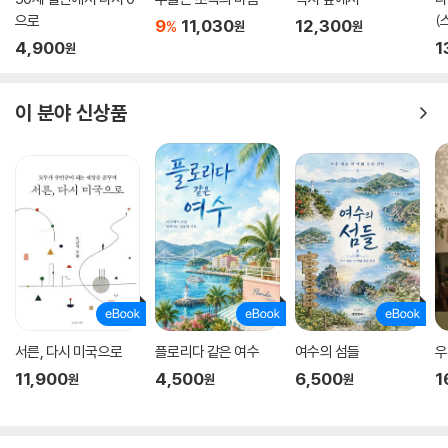
으로
(
9
11,030
12,300
%
원
원
4,900
1
원
이 분야 신상품
서른, 다시 미국으로
플로리다 같은 여수
여수의 섬들
우
11,900
4,500
6,500
1
원
원
원