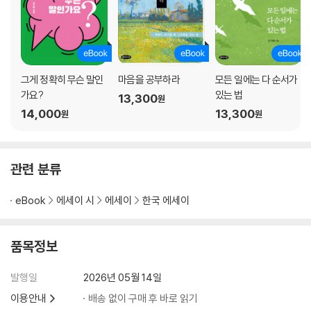
아내가 예뻐졌다
할아버지 보고 싶어요
천사가 사는 곳
가족여행
천사의 방문
그게 정확히 무슨 말인
마음을 공부하라
모든 일에는 다 순서가
말하는 천사
가요?
있는 법
13,300
원
다민이의 탄생
14,000
13,300
원
원
내가 사랑하는 일상
할아버지, 주원이 왔어요
축 백일
관련 분류
최고의 선물
주원이의 두 얼굴
eBook
에세이 시
에세이
한국 에세이
해피 보이 주원이
주원이 눈에는 차만 보인다
품목정보
브라키오사우루스와 주원이
난 공사 현장이 좋아
발행일
2026년 05월 14일
주원이의 세 번째 생일
할아버진 내 거야
이용안내
배송 없이 구매 후 바로 읽기
그녀와의 뜨거운 주말