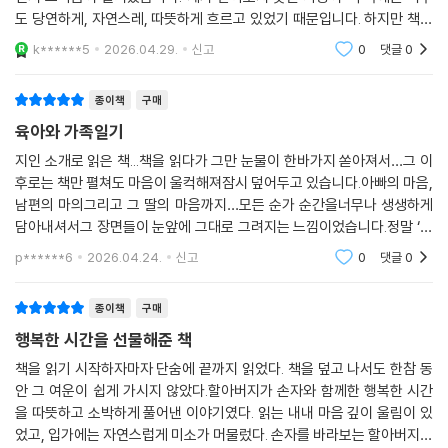
도 당연하게, 자연스레, 따뜻하게 흐르고 있었기 때문입니다. 하지만 책장
전체를 다시 성찰하게 할 만큼 크고 깊다.
을 넘길수록 생각이 달라졌습니다. 육아에 지친 딸과 사위를 위해, 천사와
k******5
2026.04.29.
신고
0
댓글
0
같은 손자를 위
한편 책에는 저자 특유의 유머와 솔직함이 살아 있어 읽는 재미를 더한다.
손주를 ‘최고 권력자’라고 부르며 새벽 시간을 빼앗긴 이야기를 들려주고,
종이책
구매
손자와 노는 즐거움을 ‘농손락’이라 부르며 스스로를 놀리기도 한다. 저녁
육아와 가족일기
7시부터 9시까지를 ‘죽음의 시간’이라 표현하고 일주일 동안 아기가 대변
지인 소개로 읽은 책...책을 읽다가 그만 눈물이 한바가지 쏟아져서…그 이
을 보지 못해 온 가족의 최대 관심사가 그것 하나가 되어버린 일을 숨김없
후로는 책만 펼쳐도 마음이 울컥해져잠시 덮어두고 있습니다.아빠의 마음,
이 털어놓는다. 그런데 바로 이런 디테일들 덕분에 이 책은 더 살아 있는 기
남편의 마의그리고 그 딸의 마음까지…모든 순가 순간을너무나 생생하게
록이 된다. 누군가를 진심으로 사랑하게 되면 얼마나 사소한 것에 울고 웃
담아내셔서그 장면들이 눈앞에 그대로 그려지는 느낌이었습니다.정말 ‘그
게 되는지, 얼마나 전혀 다른 사람이 되어버리는지를 거창한 선언 없이 보
리셨다’는 표현이 맞는 것 같습니다.이렇게 깊은 울림과 힐링을 주셔서진
p******6
2026.04.24.
신고
0
댓글
0
여준다.
심으로 감사드
한 아이의 태어남과 성장기에서 점점 확장되는 가족 서사의 기록이다
종이책
구매
행복한 시간을 선물해준 책
시간이 지나며 주원이는 자라고, 주원이의 동생 다민이가 태어나고, 가족
책을 읽기 시작하자마자 단숨에 끝까지 읽었다. 책을 덮고 나서도 한참 동
의 풍경도 조금씩 넓어진다. 책은 첫 손주가 집에 가져온 변화에 머물지 않
안 그 여운이 쉽게 가시지 않았다.할아버지가 손자와 함께한 행복한 시간
고 둘째 손주의 탄생과 성장 그리고 셋째 천사의 등장까지 시선을 확장한
을 따뜻하고 소박하게 풀어낸 이야기였다. 읽는 내내 마음 깊이 울림이 있
다. 차례만 보아도 이 책이 한순간의 감상에 그치지 않고 긴 시간에 걸친 가
었고, 입가에는 자연스럽게 미소가 머물렀다. 손자를 바라보는 할아버지의