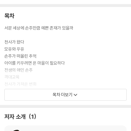
목차
서문 세상에 손주만큼 예쁜 존재가 있을까
천사가 왔다
모유와 우유
손주가 떠올린 추억
아이를 키우려면 온 마을이 필요하다
전생의 애인 손주
격대교육
천사가 가져온 변화
최고 권력자
목차 더보기
농손락
주원이가 내게 준 것
누가 누구를 돌보는가
저자 소개
1
주원이가 무서워
주원이의 첫 해외여행