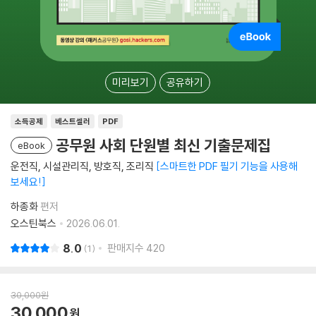
미리보기
공유하기
소득공제
베스트셀러
PDF
공무원 사회 단원별 최신 기출문제집
eBook
운전직, 시설관리직, 방호직, 조리직
스마트한 PDF 필기 기능을 사용해
보세요!
하종화
편저
오스틴북스
2026.06.01.
8.0
판매지수
420
1
30,000
원
30,000