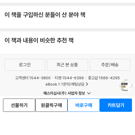
이 책을 구입하신 분들이 산 분야 책
이 책과 내용이 비슷한 추천 책
로그인
최근 본 상품
주문/배송
고객센터 1544-3800
티켓 1544-6399
중고샵 1566-4295
eBook 1:1문의/채팅상담
예스이십사(주) 사업자 정보
이용약관
개인정보처리방침
청소년보호정책
선물하기
원클릭구매
바로구매
카트담기
PC버전
회사소개
거래처관계자께
도서홍보
광고
Copyright © YES24 Corp. All Rights Reserved.
MATOM16