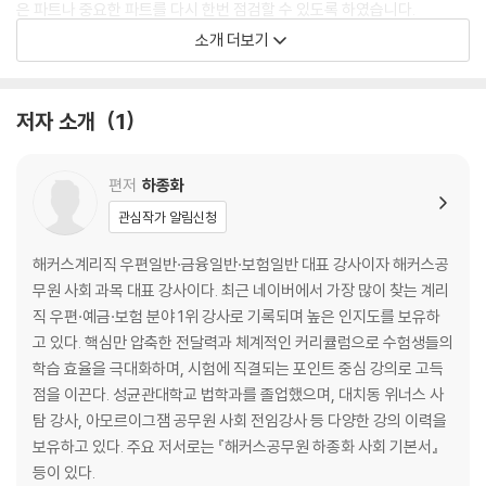
은 파트나 중요한 파트를 다시 한번 점검할 수 있도록 하였습니다.
4. 모든 문제마다 상세한 해설과 핵심 내용을 수록하여 스스로 기출 문제
소개 더보기
를 해결할 수 있도록 하였습니다.
현재 대치동에서 여러 학교의 많은 학생들을 만나서 열심히 수업을 하고
저자 소개
1
있습니다. 다양한 학교 내신 문제와 수능 문제를 통해 가장 최신의 트랜드
와 이슈를 반영할 수 있어서 공무원사회 수업과 교재를 작업하는데 많은
편저
하종화
도움이 되고 있습니다.
예리한 질문으로 저를 긴장시키고 발전할 수 있게 해주었으며, 지금도 열
관심작가 알림신청
심히 수험생활을 하고 있는 제자들에게 응원과 감사의 인사를 하고 싶습니
해커스계리직 우편일반·금융일반·보험일반 대표 강사이자 해커스공
다. 박시현, 김우경, 송지오, 박찬영, 박세린, 서태율, 최혜원, 김나연, 김현,
무원 사회 과목 대표 강사이다. 최근 네이버에서 가장 많이 찾는 계리
박주은, 신윤진, 전지연, 최가은, 김태희, 명수민, 이지현, 하윤상, 박우영,
직 우편·예금·보험 분야 1위 강사로 기록되며 높은 인지도를 보유하
홍예지, 이동욱, 오정택, 김민건, 고우솔, 이지영, 김예담, 김민지, 이승학,
고 있다. 핵심만 압축한 전달력과 체계적인 커리큘럼으로 수험생들의
홍지윤, 김민주, 이지아, 배주환, 손지함 등 많은 학생들이 본인의 꿈을 이
학습 효율을 극대화하며, 시험에 직결되는 포인트 중심 강의로 고득
루었으면 좋겠습니다.
점을 이끈다. 성균관대학교 법학과를 졸업했으며, 대치동 위너스 사
탐 강사, 아모르이그잼 공무원 사회 전임강사 등 다양한 강의 이력을
마지막으로 현재 열심히 공부하는 수험생 분들에게 이 교재가 여러분들의
보유하고 있다. 주요 저서로는 『해커스공무원 하종화 사회 기본서』
실력 향상의 밑거름이 되었으면 좋겠습니다. 꼭 합격이라는 열매가 찾아오
등이 있다.
기를 간절히 기원합니다. 고맙습니다