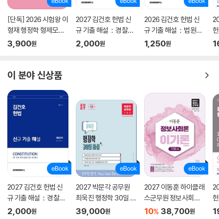
[단독] 2026 시험왕 이
2027 김건호 헌법 신
2026 김건호 헌법 신
2
형재 행정학 형제모의
규 기출 해설：경찰간
규 기출 해설：법원직
헌
고사
부
9급
예
3,900
2,000
1,250
1
원
원
원
이 분야 신상품
2027 김건호 헌법 신
2027 박문각 공무원
2027 이동훈 하이클래
2
규 기출 해설：경찰간
최욱진 행정학 30일 완
스군무원 정보사회론
헌
부
성 기본서
이기론 기본서
내
2,000
39,000
10
38,700
1
%
원
원
원