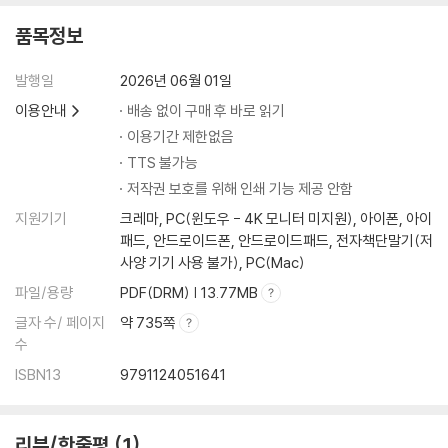
품목정보
발행일
2026년 06월 01일
이용안내
배송 없이 구매 후 바로 읽기
이용기간 제한없음
TTS 불가능
저작권 보호를 위해 인쇄 기능 제공 안함
지원기기
크레마, PC(윈도우 - 4K 모니터 미지원), 아이폰, 아이
패드, 안드로이드폰, 안드로이드패드, 전자책단말기(저
사양 기기 사용 불가), PC(Mac)
파일/용량
PDF(DRM) | 13.77MB
글자 수/ 페이지
약 735쪽
수
ISBN13
9791124051641
리뷰/한줄평
1