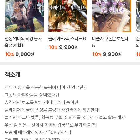
전생 악마의 최강 용사
블레이드&바스타드 6
마술사 쿠논은 보인다
춘
육성 계획 1
5
의
10
9,900
%
원
10
9,900
10
9,900
1
%
%
원
원
책소개
셰이프 왕국을 침공한 블랑이 어찌 된 영문인지
그곳의 마피아들을 장악했다?!
충격적인 보고를 받은 레아는 준비 중이던
플레이어즈 클랜 결성을 블랑과 라일라에게 제안한다.
클랜명 마그나 멜룸, 황금룡 부활 및 퇴치를 목표로 내걸고 활동 개시!
우선 할 일은─ 셋이서 페아레 왕국으로 무계획 여행!
도중에 페아레의 왕자로 「실험」하거나
아티팩트가 잠든 유적을 제압하는 등