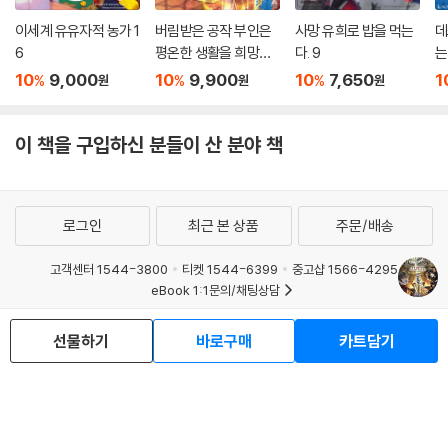
이세계 유유자적 농가 1
버림받은 공작 부인은
사망 유희로 밥을 먹는
데
6
평온한 생활을 희망합
다. 9
는
니다 1
10
9,000
10
9,900
10
7,650
1
%
%
%
원
원
원
이 책을 구입하신 분들이 산 분야 책
로그인
최근 본 상품
주문/배송
고객센터 1544-3800
티켓 1544-6399
중고샵 1566-4295
eBook 1:1문의/채팅상담
예스이십사(주) 사업자 정보
선물하기
바로구매
카트담기
이용약관
개인정보처리방침
청소년보호정책
PC버전
회사소개
거래처관계자께
도서홍보
광고
Copyright © YES24 Corp. All Rights Reserved.
MATOM7