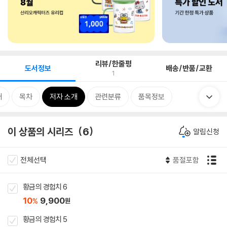
리뷰/한줄평
도서정보
배송/반품/교환
1
개
목차
저자 소개
관련분류
품목정보
이 상품의 시리즈
6
알림신청
전체선택
품절포함
황금의 경험치 6
10
9,900
%
원
황금의 경험치 5