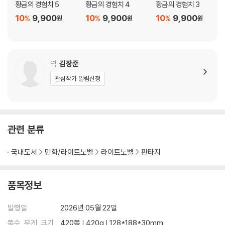
황금의 경험치 5
황금의 경험치 4
황금의 경험치 3
10
9,900
10
9,900
10
9,900
%
%
%
원
원
원
역
김장준
관심작가 알림신청
관련 분류
국내도서
만화/라이트노벨
라이트노벨
판타지
품목정보
발행일
2026년 05월 22일
쪽수, 무게, 크기
420쪽 | 420g | 128*188*30mm