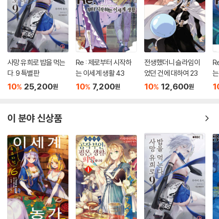
사망 유희로 밥을 먹는
Re : 제로부터 시작하
전생했더니 슬라임이
R
다. 9 특별판
는 이세계 생활 43
었던 건에 대하여 23
는
10
25,200
10
7,200
10
12,600
1
%
%
%
원
원
원
이 분야 신상품