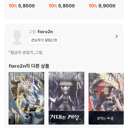
10
5,850
10
5,850
10
9,900
%
%
%
원
원
원
그림
fixro2n
관심작가 알림신청
『황금의 경험치』그림
fixro2n
의 다른 상품