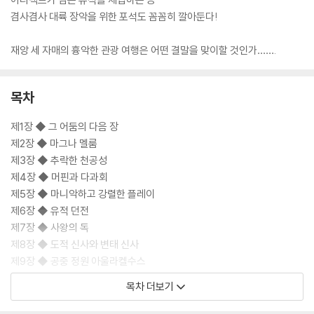
겸사겸사 대륙 장악을 위한 포석도 꼼꼼히 깔아둔다!
재앙 세 자매의 흉악한 관광 여행은 어떤 결말을 맞이할 것인가…….
목차
제1장 ◆ 그 어둠의 다음 장
제2장 ◆ 마그나 멜룸
제3장 ◆ 추락한 천공성
제4장 ◆ 머핀과 다과회
제5장 ◆ 마니악하고 강렬한 플레이
제6장 ◆ 유적 던전
제7장 ◆ 사왕의 독
제8장 ◆ 도적 신사와 변태 신사
제9장 ◆ 공중 정원 아울라켈수스
에필로그
목차 더보기
후기