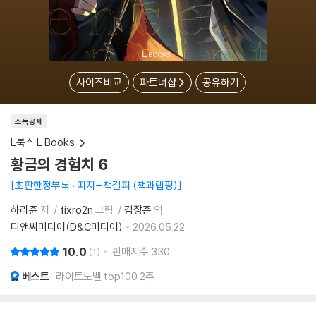
사이즈비교
파트너샵
공유하기
소득공제
L북스 L Books
황금의 경험치 6
초판한정부록 : 띠지+책갈피 (책과랩핑)
하라쥰
저
fixro2n
그림
김장준
역
디앤씨미디어(D&C미디어)
2026.05.22.
10.0
판매지수
330
1
베스트
라이트노벨 top100 2주