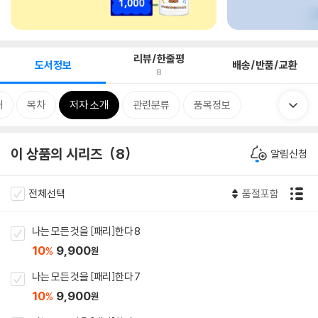
리뷰/한줄평
도서정보
배송/반품/교환
8
개
목차
저자 소개
관련분류
품목정보
이 상품의 시리즈
8
알림신청
전체선택
품절포함
나는 모든 것을 [패리]한다 8
10
9,900
%
원
나는 모든 것을 [패리]한다 7
10
9,900
%
원