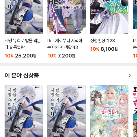
사망 유희로 밥을 먹는
Re : 제로부터 시작하
정령환상기 28
R
다. 9 특별판
는 이세계 생활 43
는
10
8,100
%
원
10
25,200
10
7,200
1
%
%
원
원
이 분야 신상품