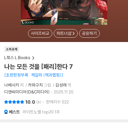
사이즈비교
파트너샵
공유하기
소득공제
L북스 L Books
나는 모든 것을 [패리]한다 7
초판한정부록 : 책갈피 (책과랩핑)
나베시키
저
카와구치
그림
김성래
역
디앤씨미디어(D&C미디어)
2025.11.20.
10.0
판매지수
522
8
베스트
라이트노벨 top20 1주