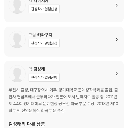
저
나베시키
148 재정 유희 4, 죽음의 아홉 주사위 1
관심작가 알림신청
149 재정 유희 5, 죽음의 아홉 주사위 2
150 청산 교섭
151 밀실의 반성회
후기
그림
카와구치
관심작가 알림신청
역
김성래
관심작가 알림신청
부천시 출생, 대구광역시 거주. 경기대학교 문예창작학과를 졸업, 출
판사 편집부에서 근무하다가 일본어 도서 번역자로 활동 중. 2011년
제 44회 경기대학교 문예현상 공모전 희곡 부문 수상, 2013년 제10
회 부천 신인문학상 희곡 부문 수상.
김성래
의 다른 상품