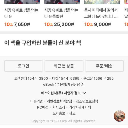
사망 유희로 밥을 먹는
사망 유희로 밥을 먹는
용사 파티에서 잘려서
저
다. 9
다. 9 특별판
고향에 돌아갔더니 멤
달
버 전원이 따라왔다만
10
7,650
10
25,200
10
9,000
1
%
%
%
원
원
원
5
이 책을 구입하신 분들이 산 분야 책
로그인
최근 본 상품
주문/배송
고객센터 1544-3800
티켓 1544-6399
중고샵 1566-4295
eBook 1:1문의/채팅상담
예스이십사(주) 사업자 정보
이용약관
개인정보처리방침
청소년보호정책
PC버전
회사소개
거래처관계자께
도서홍보
광고
Copyright © YES24 Corp. All Rights Reserved.
MATOM16