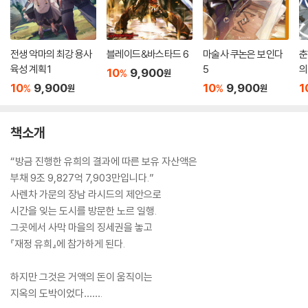
전생 악마의 최강 용사
블레이드&바스타드 6
마술사 쿠논은 보인다
춘
육성 계획 1
5
의
10
9,900
%
원
10
9,900
10
9,900
1
%
%
원
원
책소개
“방금 진행한 유희의 결과에 따른 보유 자산액은
부채 9조 9,827억 7,903만입니다.”
사렌차 가문의 장남 라시드의 제안으로
시간을 잊는 도시를 방문한 노르 일행.
그곳에서 사막 마을의 징세권을 놓고
『재정 유희』에 참가하게 된다.
하지만 그것은 거액의 돈이 움직이는
지옥의 도박이었다…….