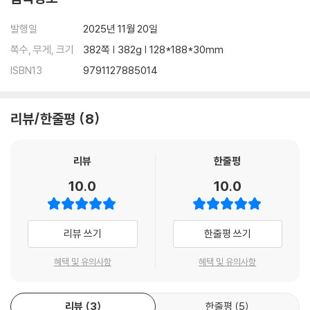
발행일
2025년 11월 20일
쪽수, 무게, 크기
382쪽 | 382g | 128*188*30mm
ISBN13
9791127885014
리뷰/한줄평
8
리뷰
한줄평
10.0
10.0
리뷰 쓰기
한줄평 쓰기
혜택 및 유의사항
혜택 및 유의사항
리뷰
3
한줄평
5