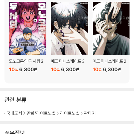
모노크롬의 두 사람 3
매드 미니스케이프 3
매드 미니스케이프 2
10
6,300
10
6,300
10
6,300
%
%
%
원
원
원
관련 분류
국내도서
만화/라이트노벨
라이트노벨
판타지
품목정보