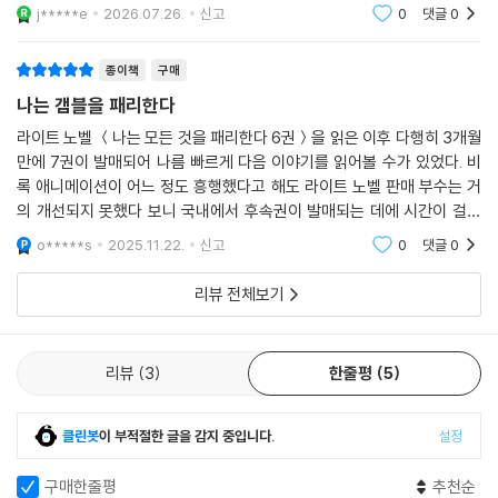
이리저리 으름장을 놓고 유희를 거의 강제로 하게 만드는 상황은 국제 문
j*****e
2026.07.26.
신고
0
댓글
0
제로 발전해도 할
종이책
구매
나는 갬블을 패리한다
라이트 노벨 ＜나는 모든 것을 패리한다 6권＞을 읽은 이후 다행히 3개월
만에 7권이 발매되어 나름 빠르게 다음 이야기를 읽어볼 수가 있었다. 비
록 애니메이션이 어느 정도 흥행했다고 해도 라이트 노벨 판매 부수는 거
의 개선되지 못했다 보니 국내에서 후속권이 발매되는 데에 시간이 걸린
작품이었는데, 5권이 발매되고 6권이 발매될 때 8개월이 걸린 것에 비하
o*****s
2025.11.22.
신고
0
댓글
0
면 3개월은 약과였다
리뷰 전체보기
리뷰
3
한줄평
5
클린봇
이 부적절한 글을 감지 중입니다.
설정
구매한줄평
추천순