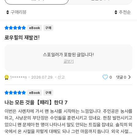
구매리뷰
추천순
eBook
구매
로우힐의 재발견!
스포일러가 포함된 글입니다!
글보기
1******n
2026.07.29.
신고
0
댓글
0
eBook
구매
나는 모든 것을【패리】한다 7
이번은 사렌차에 가서 왠 농사를 시작하는 느낌입니다. 주인공은 농사를
하고, 사냥꾼의 부단장은 수인들을 훈련시키고 있네요. 한참 발전시키고
있으니 왠 문제아 한 명이 나타나서 말도 안되는 트집을 잡네요. 솔직히 외
국에서 온 사절을 저렇게 대해도 되나 그런 마음까지 듭니다. 외국 사절에