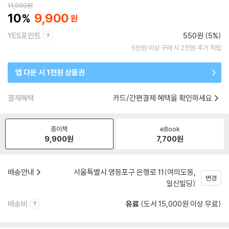
11,000
원
10
9,900
YES포인트
550원 (5%)
5만원 이상 구매 시 2천원 추가 적립
앱 다운 시 1천원 상품권
결제혜택
카드/간편결제 혜택을 확인하세요
종이책
eBook
9,900
원
7,700
원
배송안내
서울특별시 영등포구 은행로 11(여의도동,
변경
일신빌딩)
배송비
유료
(도서 15,000원 이상 무료)